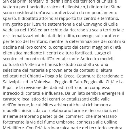
Sin dai primi tentativi di definizione dei territori di Chiusi e
Volterra per i periodi arcaico ed ellenistico, i dintorni di Siena
sono considerati un’area caratterizzata da un popolamento
sparso. Il dibattito attorno al rapporto tra centro e territorio,
rinvigorito per l’Etruria settentrionale dal Convegno di Colle
Valdelsa nel 1998 ed arricchito da ricerche su scala territoriale
e sistematizzazioni dei dati dell’edito, converge sul carattere
periferico del territorio, mentre la determinazione dei confini si
declina nel loro controllo, compiuto dai centri maggiori di età
ellenistica mediante ii centri d’altura fortificati. Luogo di
scontro ed incontro dall’Orientalizzante Antico tra modelli
culturali di Volterra e Chiusi, lo studio condotto su una
selezione del materiale proveniente da contesti di altura
collocati nel Chianti – Poggio la Croce, Cetamura Berardenga e
Salivolpi – ed in Valdelsa – Poggio di Caio, Poggio alla Città e La
Ripa – e la revisione dei dati editi offrono un complesso
intreccio di contatti e influenze. Da un lato sembra emergere il
carattere localistico dei centri orientalizzanti della valle
dell’Ombrone, le cui élites aristocratiche si richiamano a
modelli chiusini, da cui rielaborano forme e decorazioni, ed
insieme sembrano partecipi dei commerci che interessano
fortemente la via del fiume Ombrone, connessa alle Colline
Metallifere. Con l’età tardo-arcaica parte del territorio sembra