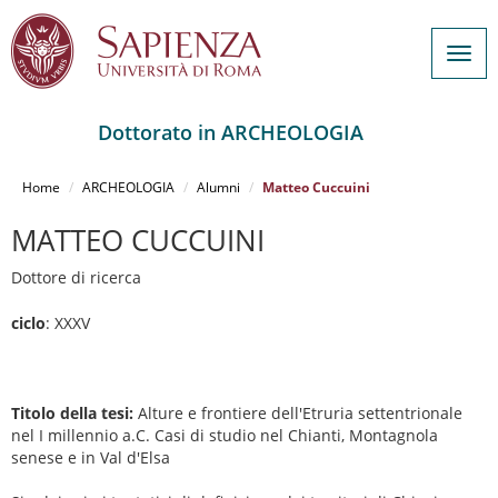
Togg
navig
Dottorato in ARCHEOLOGIA
Salta
al
Home
ARCHEOLOGIA
Alumni
Matteo Cuccuini
contenuto
principale
MATTEO CUCCUINI
Dottore di ricerca
ciclo
: XXXV
Titolo della tesi:
Alture e frontiere dell'Etruria settentrionale
nel I millennio a.C. Casi di studio nel Chianti, Montagnola
senese e in Val d'Elsa