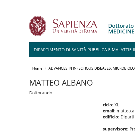
Dottorato
MEDICINE
DIPARTIMENTO DI SANITÀ PUBBLICA E MALATTIE I
Salta
al
Home
ADVANCES IN INFECTIOUS DISEASES, MICROBIOLO
contenuto
principale
MATTEO ALBANO
Dottorando
ciclo
: XL
email
: matteo.
edificio
: Dipart
supervisore
: Pr