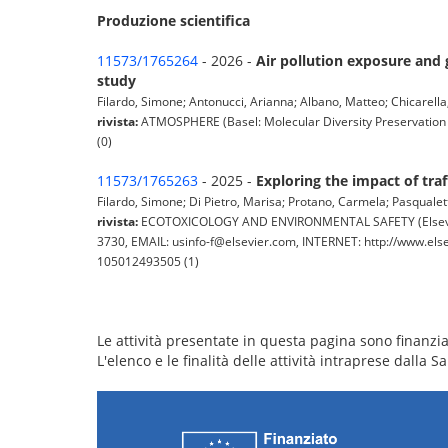
Produzione scientifica
11573/1765264
- 2026 -
Air pollution exposure and 
study
Filardo, Simone; Antonucci, Arianna; Albano, Matteo; Chicarella, 
rivista:
ATMOSPHERE (Basel: Molecular Diversity Preservation I
(0)
11573/1765263
- 2025 -
Exploring the impact of traf
Filardo, Simone; Di Pietro, Marisa; Protano, Carmela; Pasqualetti
rivista:
ECOTOXICOLOGY AND ENVIRONMENTAL SAFETY (Elsevier S
3730, EMAIL: usinfo-f@elsevier.com, INTERNET: http://www.else
105012493505 (1)
Le attività presentate in questa pagina sono finanziat
L'elenco e le finalità delle attività intraprese dalla