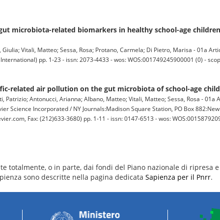
gut microbiota-related biomarkers in healthy school-age childre
Giulia; Vitali, Matteo; Sessa, Rosa; Protano, Carmela; Di Pietro, Marisa - 01a Artic
nternational) pp. 1-23 - issn: 2073-4433 - wos: WOS:001749245900001 (0) - sc
fic-related air pollution on the gut microbiota of school-age child
, Patrizio; Antonucci, Arianna; Albano, Matteo; Vitali, Matteo; Sessa, Rosa - 01a Ar
cience Incorporated / NY Journals:Madison Square Station, PO Box 882:New 
vier.com, Fax: (212)633-3680) pp. 1-11 - issn: 0147-6513 - wos: WOS:0015879209
e totalmente, o in parte, dai fondi del Piano nazionale di ripresa e 
 Sapienza sono descritte nella pagina dedicata
Sapienza per il Pnrr
.