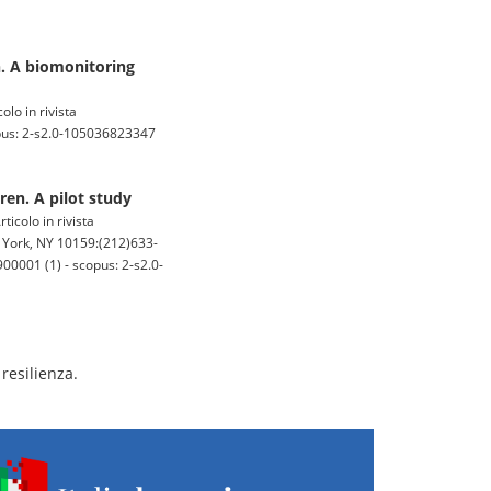
n. A biomonitoring
olo in rivista
opus: 2-s2.0-105036823347
ren. A pilot study
ticolo in rivista
York, NY 10159:(212)633-
00001 (1) - scopus: 2-s2.0-
resilienza.