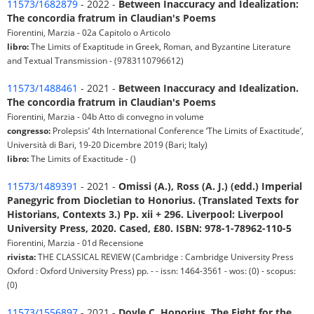
11573/1682879
- 2022 -
Between Inaccuracy and Idealization:
The concordia fratrum in Claudian's Poems
Fiorentini, Marzia - 02a Capitolo o Articolo
libro:
The Limits of Exaptitude in Greek, Roman, and Byzantine Literature
and Textual Transmission - (9783110796612)
11573/1488461
- 2021 -
Between Inaccuracy and Idealization.
The concordia fratrum in Claudian's Poems
Fiorentini, Marzia - 04b Atto di convegno in volume
congresso:
Prolepsis’ 4th International Conference ‘The Limits of Exactitude’,
Università di Bari, 19-20 Dicembre 2019 (Bari; Italy)
libro:
The Limits of Exactitude - ()
11573/1489391
- 2021 -
Omissi (A.), Ross (A. J.) (edd.) Imperial
Panegyric from Diocletian to Honorius. (Translated Texts for
Historians, Contexts 3.) Pp. xii + 296. Liverpool: Liverpool
University Press, 2020. Cased, £80. ISBN: 978-1-78962-110-5
Fiorentini, Marzia - 01d Recensione
rivista:
THE CLASSICAL REVIEW (Cambridge : Cambridge University Press
Oxford : Oxford University Press) pp. - - issn: 1464-3561 - wos: (0) - scopus:
(0)
11573/1556897
- 2021 -
Doyle C. Honorius. The Fight for the