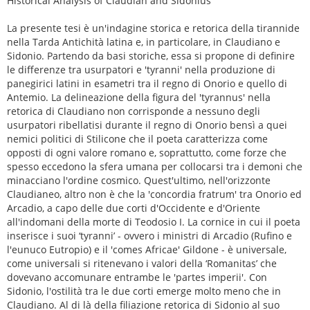
Historical Analysis of Claudian and Sidonius
La presente tesi è un'indagine storica e retorica della tirannide
nella Tarda Antichità latina e, in particolare, in Claudiano e
Sidonio. Partendo da basi storiche, essa si propone di definire
le differenze tra usurpatori e 'tyranni' nella produzione di
panegirici latini in esametri tra il regno di Onorio e quello di
Antemio. La delineazione della figura del 'tyrannus' nella
retorica di Claudiano non corrisponde a nessuno degli
usurpatori ribellatisi durante il regno di Onorio bensì a quei
nemici politici di Stilicone che il poeta caratterizza come
opposti di ogni valore romano e, soprattutto, come forze che
spesso eccedono la sfera umana per collocarsi tra i demoni che
minacciano l'ordine cosmico. Quest'ultimo, nell'orizzonte
Claudianeo, altro non è che la 'concordia fratrum' tra Onorio ed
Arcadio, a capo delle due corti d'Occidente e d'Oriente
all'indomani della morte di Teodosio I. La cornice in cui il poeta
inserisce i suoi ‘tyranni’ - ovvero i ministri di Arcadio (Rufino e
l'eunuco Eutropio) e il 'comes Africae' Gildone - è universale,
come universali si ritenevano i valori della ‘Romanitas’ che
dovevano accomunare entrambe le 'partes imperii'. Con
Sidonio, l'ostilità tra le due corti emerge molto meno che in
Claudiano. Al di là della filiazione retorica di Sidonio al suo