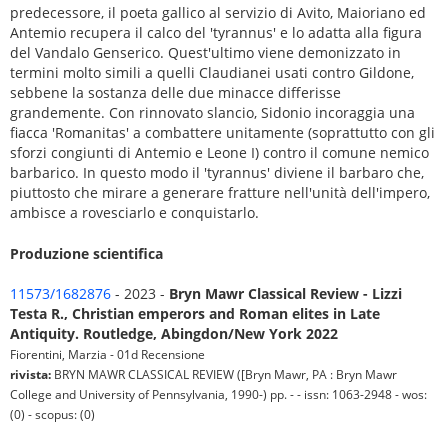
predecessore, il poeta gallico al servizio di Avito, Maioriano ed
Antemio recupera il calco del 'tyrannus' e lo adatta alla figura
del Vandalo Genserico. Quest'ultimo viene demonizzato in
termini molto simili a quelli Claudianei usati contro Gildone,
sebbene la sostanza delle due minacce differisse
grandemente. Con rinnovato slancio, Sidonio incoraggia una
fiacca 'Romanitas' a combattere unitamente (soprattutto con gli
sforzi congiunti di Antemio e Leone I) contro il comune nemico
barbarico. In questo modo il 'tyrannus' diviene il barbaro che,
piuttosto che mirare a generare fratture nell'unità dell'impero,
ambisce a rovesciarlo e conquistarlo.
Produzione scientifica
11573/1682876
- 2023 -
Bryn Mawr Classical Review - Lizzi
Testa R., Christian emperors and Roman elites in Late
Antiquity. Routledge, Abingdon/New York 2022
Fiorentini, Marzia - 01d Recensione
rivista:
BRYN MAWR CLASSICAL REVIEW ([Bryn Mawr, PA : Bryn Mawr
College and University of Pennsylvania, 1990-) pp. - - issn: 1063-2948 - wos:
(0) - scopus: (0)