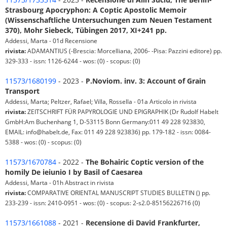
Strasbourg Apocryphon: A Coptic Apostolic Memoir
(Wissenschaftliche Untersuchungen zum Neuen Testament
370), Mohr Siebeck, Tübingen 2017, XI+241 pp.
Addessi, Marta - 01d Recensione
rivista:
ADAMANTIUS (-Brescia: Morcelliana, 2006- -Pisa: Pazzini editore) pp.
329-333 - issn: 1126-6244 - wos: (0) - scopus: (0)
11573/1680199
- 2023 -
P.Noviom. inv. 3: Account of Grain
Transport
Addessi, Marta; Peltzer, Rafael; Villa, Rossella - 01a Articolo in rivista
rivista:
ZEITSCHRIFT FÜR PAPYROLOGIE UND EPIGRAPHIK (Dr Rudolf Habelt
GmbH:Am Buchenhang 1, D-53115 Bonn Germany:011 49 228 923830,
EMAIL: info@habelt.de, Fax: 011 49 228 923836) pp. 179-182 - issn: 0084-
5388 - wos: (0) - scopus: (0)
11573/1670784
- 2022 -
The Bohairic Coptic version of the
homily De ieiunio I by Basil of Caesarea
Addessi, Marta - 01h Abstract in rivista
rivista:
COMPARATIVE ORIENTAL MANUSCRIPT STUDIES BULLETIN () pp.
233-239 - issn: 2410-0951 - wos: (0) - scopus: 2-s2.0-85156226716 (0)
11573/1661088
- 2021 -
Recensione di David Frankfurter,