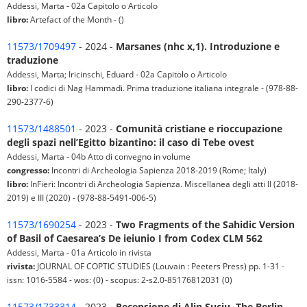
Addessi, Marta - 02a Capitolo o Articolo
libro:
Artefact of the Month - ()
11573/1709497
- 2024 -
Marsanes (nhc x,1). Introduzione e
traduzione
Addessi, Marta; Iricinschi, Eduard - 02a Capitolo o Articolo
libro:
I codici di Nag Hammadi. Prima traduzione italiana integrale - (978-88-
290-2377-6)
11573/1488501
- 2023 -
Comunità cristiane e rioccupazione
degli spazi nell’Egitto bizantino: il caso di Tebe ovest
Addessi, Marta - 04b Atto di convegno in volume
congresso:
Incontri di Archeologia Sapienza 2018-2019 (Rome; Italy)
libro:
InFieri: Incontri di Archeologia Sapienza. Miscellanea degli atti II (2018-
2019) e III (2020) - (978-88-5491-006-5)
11573/1690254
- 2023 -
Two Fragments of the Sahidic Version
of Basil of Caesarea’s De ieiunio I from Codex CLM 562
Addessi, Marta - 01a Articolo in rivista
rivista:
JOURNAL OF COPTIC STUDIES (Louvain : Peeters Press) pp. 1-31 -
issn: 1016-5584 - wos: (0) - scopus: 2-s2.0-85176812031 (0)
11573/1733314
- 2023 -
Recensione di Alin Suciu, The Berlin-