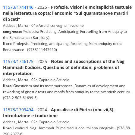
11573/1744146
- 2025 -
Profezie, visioni e molteplicità testuale
nella letteratura copta: l'encomio "Sui quarantanove martiri
di Sceti"
Addessi, Marta - 04b Atto di convegno in volume
congresso:
Prolepsis: Predicting, Anticipating, Foretelling from Antiquity to
the Renaissance (Bari; Italy)
libro:
Prolepsis. Predicting, anticipating, foretelling from antiquity to the
Renaissance - (9783111447650)
11573/1746175
- 2025 -
Notes and subscriptions of the Nag
Hammadi Codices. Questions of definition, problems of
interpretation
Addessi, Marta - 02a Capitolo o Articolo
libro:
Gnosticism and its metamorphoses. Dynamics of development and
reworking of gnostic texts and motifs from antiquity to the twentieth century -
(978-2-503-61699-5)
11573/1709494
- 2024 -
Apocalisse di Pietro (nhc vii,3).
Introduzione e traduzione
Addessi, Marta - 02a Capitolo o Articolo
libro:
I codici di Nag Hammadi. Prima traduzione italiana integrale - (978-88-
290-2377-6)