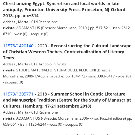
Christianizing Egypt. Syncretism and local worlds in late
antiquity, Princeton University Press, Princeton, NJ-Oxford
2018, pp. xix+314
Addessi, Marta - 01d Recensione
rivista:
ADAMANTIUS (Brescia: Morcelliana, 2019-) pp. 517-521 - issn: 2612-
6710 - wos: (0) - scopus: (0)
11573/1420140
- 2020 -
Reconstructing the Cultural Landscape
of Christian Western Thebes. Contextualization of Literary
Texts
Addessi, Marta - 01a Articolo in rivista
rivista:
STUDI E MATERIALI DI STORIA DELLE RELIGIONI (Brescia:
Morcelliana, 2009- L'Aquila: Japadre) pp. 154-172 - issn: 0393-8417 - wos: (0)
- scopus: (0)
11573/1305771
- 2018 -
Summer School in Coptic Literature
and Manuscript Tradition (Centre for the Study of Manuscript
Cultures, Hamburg, 17-21 settembre 2018)
Addessi, Marta - 01d Recensione
rivista:
ADAMANTIUS (-Brescia: Morcelliana, 2006- -Pisa: Pazzini editore) pp.
658-661 - issn: 1126-6244 - wos: (0) - scopus: (0)