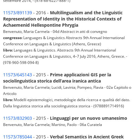
settembre 2014, - (978-88-6227-888-1)
11573/891139
- 2016 -
Multilingualism and the Linguistic
Representation of Identity in the Historical Contexts of
Achaemenid Hellespontine Phrygia
Benvenuto, Maria Carmela - 04d Abstract in atti di convegno
congresso:
Languages & Linguistics Abstracts 9th Annual International
Conference on Languages & Linguistics (Athens, Greece)
libro:
Languages & Linguistics. Abstracts 9th Annual International
Conference on Languages & Linguistics, 4–7 July 2016, Athens, Greece. -
(978-960-598-094-8)
11573/645143
- 2015 -
Prime applicazioni GIS per la
sociolinguistica storica dell’area iranica antica
Benvenuto, Maria Carmela; Lucidi, Lavinia; Pompeo, Flavia - 02a Capitolo o
Articolo
libro:
Modelli epistemologici, metodologie della ricerca e qualità del dato.
Dalla linguistica storica alla sociolinguistica storica - (9788891714916)
11573/832903
- 2015 -
Linguaggi per un nuovo umanesimo
Benvenuto, Maria Carmela; Martino, Paolo - 06a Curatela
11573/785044
- 2015 -
Verbal Semantics in Ancient Greek