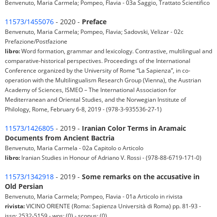
Benvenuto, Maria Carmela; Pompeo, Flavia - 03a Saggio, Trattato Scientifico
11573/1455076
- 2020 -
Preface
Benvenuto, Maria Carmela; Pompeo, Flavia; Sadovski, Velizar - 02c
Prefazione/Postfazione
libro:
Word formation, grammar and lexicology. Contrastive, multilingual and
comparative-historical perspectives. Proceedings of the International
Conference organized by the University of Rome “La Sapienza”, in co-
operation with the Multilingualism Research Group (Vienna), the Austrian
Academy of Sciences, ISMEO – The International Association for
Mediterranean and Oriental Studies, and the Norwegian Institute of
Philology, Rome, February 6-8, 2019 - (978-3-935536-27-1)
11573/1426805
- 2019 -
Iranian Color Terms in Aramaic
Documents from Ancient Bactria
Benvenuto, Maria Carmela - 02a Capitolo o Articolo
libro:
Iranian Studies in Honour of Adriano V. Rossi - (978-88-6719-171-0)
11573/1342918
- 2019 -
Some remarks on the accusative in
Old Persian
Benvenuto, Maria Carmela; Pompeo, Flavia - 01a Articolo in rivista
rivista:
VICINO ORIENTE (Roma: Sapienza Università di Roma) pp. 81-93 -
issn: 2532-5159 - wos: (0) - scopus: (0)