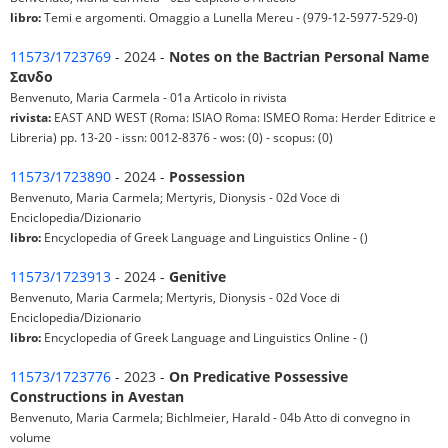
libro:
Temi e argomenti. Omaggio a Lunella Mereu - (979-12-5977-529-0)
11573/1723769
- 2024 -
Notes on the Bactrian Personal Name
Σανδο
Benvenuto, Maria Carmela - 01a Articolo in rivista
rivista:
EAST AND WEST (Roma: ISIAO Roma: ISMEO Roma: Herder Editrice e
Libreria) pp. 13-20 - issn: 0012-8376 - wos: (0) - scopus: (0)
11573/1723890
- 2024 -
Possession
Benvenuto, Maria Carmela; Mertyris, Dionysis - 02d Voce di
Enciclopedia/Dizionario
libro:
Encyclopedia of Greek Language and Linguistics Online - ()
11573/1723913
- 2024 -
Genitive
Benvenuto, Maria Carmela; Mertyris, Dionysis - 02d Voce di
Enciclopedia/Dizionario
libro:
Encyclopedia of Greek Language and Linguistics Online - ()
11573/1723776
- 2023 -
On Predicative Possessive
Constructions in Avestan
Benvenuto, Maria Carmela; Bichlmeier, Harald - 04b Atto di convegno in
volume