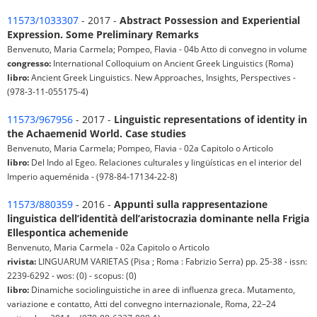
11573/1033307
- 2017 -
Abstract Possession and Experiential
Expression. Some Preliminary Remarks
Benvenuto, Maria Carmela; Pompeo, Flavia - 04b Atto di convegno in volume
congresso:
International Colloquium on Ancient Greek Linguistics (Roma)
libro:
Ancient Greek Linguistics. New Approaches, Insights, Perspectives -
(978-3-11-055175-4)
11573/967956
- 2017 -
Linguistic representations of identity in
the Achaemenid World. Case studies
Benvenuto, Maria Carmela; Pompeo, Flavia - 02a Capitolo o Articolo
libro:
Del Indo al Egeo. Relaciones culturales y lingüísticas en el interior del
Imperio aqueménida - (978-84-17134-22-8)
11573/880359
- 2016 -
Appunti sulla rappresentazione
linguistica dell’identità dell’aristocrazia dominante nella Frigia
Ellespontica achemenide
Benvenuto, Maria Carmela - 02a Capitolo o Articolo
rivista:
LINGUARUM VARIETAS (Pisa ; Roma : Fabrizio Serra) pp. 25-38 - issn:
2239-6292 - wos: (0) - scopus: (0)
libro:
Dinamiche sociolinguistiche in aree di influenza greca. Mutamento,
variazione e contatto, Atti del convegno internazionale, Roma, 22–24