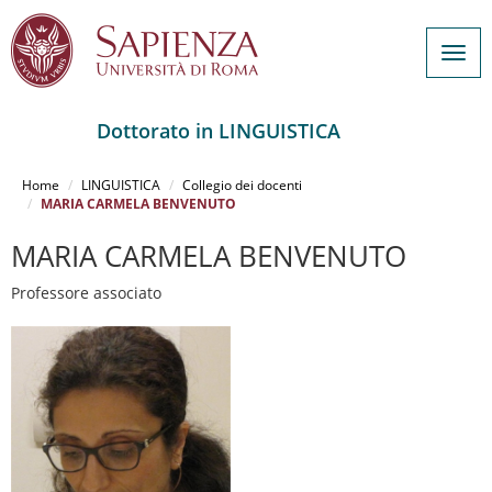
Togg
navig
Dottorato in LINGUISTICA
Salta
al
Home
LINGUISTICA
Collegio dei docenti
contenuto
MARIA CARMELA BENVENUTO
principale
MARIA CARMELA BENVENUTO
Professore associato