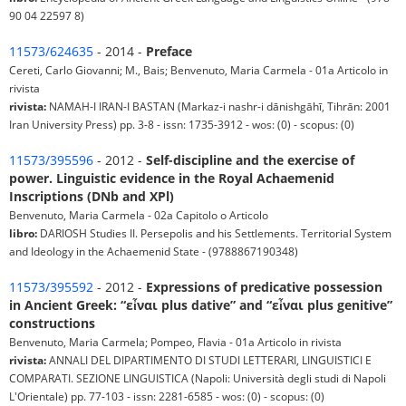
90 04 22597 8)
11573/624635
- 2014 -
Preface
Cereti, Carlo Giovanni; M., Bais; Benvenuto, Maria Carmela - 01a Articolo in
rivista
rivista:
NAMAH-I IRAN-I BASTAN (Markaz-i nashr-i dānishgāhī, Tihrān: 2001
Iran University Press) pp. 3-8 - issn: 1735-3912 - wos: (0) - scopus: (0)
11573/395596
- 2012 -
Self-discipline and the exercise of
power. Linguistic evidence in the Royal Achaemenid
Inscriptions (DNb and XPl)
Benvenuto, Maria Carmela - 02a Capitolo o Articolo
libro:
DARIOSH Studies II. Persepolis and his Settlements. Territorial System
and Ideology in the Achaemenid State - (9788867190348)
11573/395592
- 2012 -
Expressions of predicative possession
in Ancient Greek: “εἶναι plus dative” and “εἶναι plus genitive”
constructions
Benvenuto, Maria Carmela; Pompeo, Flavia - 01a Articolo in rivista
rivista:
ANNALI DEL DIPARTIMENTO DI STUDI LETTERARI, LINGUISTICI E
COMPARATI. SEZIONE LINGUISTICA (Napoli: Università degli studi di Napoli
L'Orientale) pp. 77-103 - issn: 2281-6585 - wos: (0) - scopus: (0)