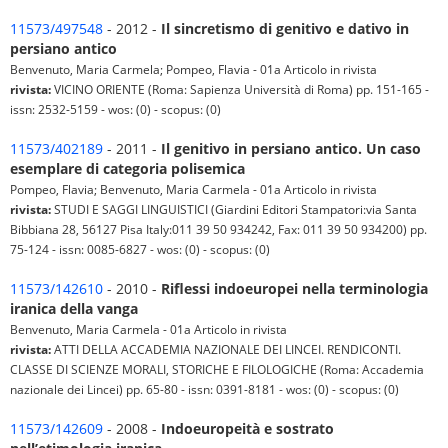
11573/497548
- 2012 -
Il sincretismo di genitivo e dativo in
persiano antico
Benvenuto, Maria Carmela; Pompeo, Flavia - 01a Articolo in rivista
rivista:
VICINO ORIENTE (Roma: Sapienza Università di Roma) pp. 151-165 -
issn: 2532-5159 - wos: (0) - scopus: (0)
11573/402189
- 2011 -
Il genitivo in persiano antico. Un caso
esemplare di categoria polisemica
Pompeo, Flavia; Benvenuto, Maria Carmela - 01a Articolo in rivista
rivista:
STUDI E SAGGI LINGUISTICI (Giardini Editori Stampatori:via Santa
Bibbiana 28, 56127 Pisa Italy:011 39 50 934242, Fax: 011 39 50 934200) pp.
75-124 - issn: 0085-6827 - wos: (0) - scopus: (0)
11573/142610
- 2010 -
Riflessi indoeuropei nella terminologia
iranica della vanga
Benvenuto, Maria Carmela - 01a Articolo in rivista
rivista:
ATTI DELLA ACCADEMIA NAZIONALE DEI LINCEI. RENDICONTI.
CLASSE DI SCIENZE MORALI, STORICHE E FILOLOGICHE (Roma: Accademia
nazionale dei Lincei) pp. 65-80 - issn: 0391-8181 - wos: (0) - scopus: (0)
11573/142609
- 2008 -
Indoeuropeità e sostrato