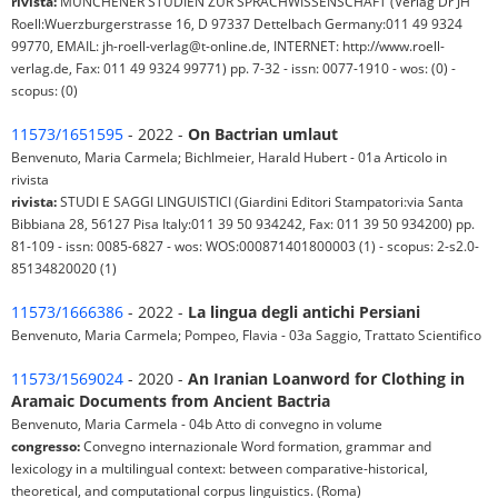
rivista:
MUNCHENER STUDIEN ZUR SPRACHWISSENSCHAFT (Verlag Dr JH
Roell:Wuerzburgerstrasse 16, D 97337 Dettelbach Germany:011 49 9324
99770, EMAIL: jh-roell-verlag@t-online.de, INTERNET: http://www.roell-
verlag.de, Fax: 011 49 9324 99771) pp. 7-32 - issn: 0077-1910 - wos: (0) -
scopus: (0)
11573/1651595
- 2022 -
On Bactrian umlaut
Benvenuto, Maria Carmela; Bichlmeier, Harald Hubert - 01a Articolo in
rivista
rivista:
STUDI E SAGGI LINGUISTICI (Giardini Editori Stampatori:via Santa
Bibbiana 28, 56127 Pisa Italy:011 39 50 934242, Fax: 011 39 50 934200) pp.
81-109 - issn: 0085-6827 - wos: WOS:000871401800003 (1) - scopus: 2-s2.0-
85134820020 (1)
11573/1666386
- 2022 -
La lingua degli antichi Persiani
Benvenuto, Maria Carmela; Pompeo, Flavia - 03a Saggio, Trattato Scientifico
11573/1569024
- 2020 -
An Iranian Loanword for Clothing in
Aramaic Documents from Ancient Bactria
Benvenuto, Maria Carmela - 04b Atto di convegno in volume
congresso:
Convegno internazionale Word formation, grammar and
lexicology in a multilingual context: between comparative-historical,
theoretical, and computational corpus linguistics. (Roma)