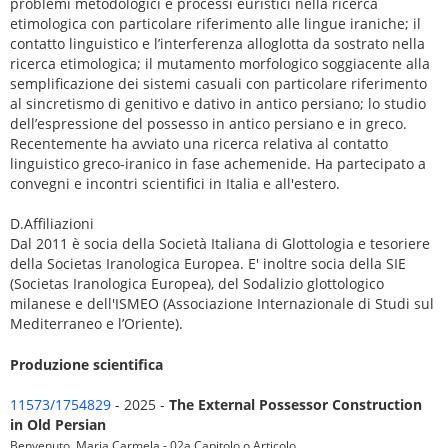
problemi metodologici e processi euristici nella ricerca
etimologica con particolare riferimento alle lingue iraniche; il
contatto linguistico e l’interferenza alloglotta da sostrato nella
ricerca etimologica; il mutamento morfologico soggiacente alla
semplificazione dei sistemi casuali con particolare riferimento
al sincretismo di genitivo e dativo in antico persiano; lo studio
dell’espressione del possesso in antico persiano e in greco.
Recentemente ha avviato una ricerca relativa al contatto
linguistico greco-iranico in fase achemenide. Ha partecipato a
convegni e incontri scientifici in Italia e all'estero.
D.Affiliazioni
Dal 2011 è socia della Società Italiana di Glottologia e tesoriere
della Societas Iranologica Europea. E' inoltre socia della SIE
(Societas Iranologica Europea), del Sodalizio glottologico
milanese e dell'ISMEO (Associazione Internazionale di Studi sul
Mediterraneo e l’Oriente).
Produzione scientifica
11573/1754829
- 2025 -
The External Possessor Construction
in Old Persian
Benvenuto, Maria Carmela - 02a Capitolo o Articolo