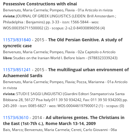
Possessive Constructions with eînai
Benvenuto, Maria Carmela; Pompeo, Flavia - 01a Articolo in rivista
rivista:
JOURNAL OF GREEK LINGUISTICS (LEIDEN: Brill Amsterdam ;
Philadelphia : Benjamins) pp. 3-33 - issn: 1566-5844 - wos:
WOS:000356711500002 (2) - scopus: 2-s2.0-84930896056 (4)
11573/831840
- 2015 -
The Old Persian Genitive. A study of
syncretic case
Benvenuto, Maria Carmela; Pompeo, Flavia - 02a Capitolo o Articolo
libro:
Studies on the Iranian World I. Before Islam - (9788323339243)
11573/851241
- 2015 -
The multilingual urban environment of
Achaemenid Sardis
Benvenuto, Maria Carmela; Pompeo, Flavia; Pozza, Marianna - 01a Articolo
in rivista
rivista:
STUDI E SAGGI LINGUISTICI (Giardini Editori Stampatori:via Santa
Bibbiana 28, 56127 Pisa Italy:011 39 50 934242, Fax: 011 39 50 934200) pp.
245-269 - issn: 0085-6827 - wos: WOS:000446197900012 (1) - scopus: (0)
11573/63610
- 2014 -
Ad ulteriores gentes. The Christians in
the East (1st-7th c.), Rome March 13-14, 2009
Bais, Marco; Benvenuto, Maria Carmela; Cereti, Carlo Giovanni - 06a