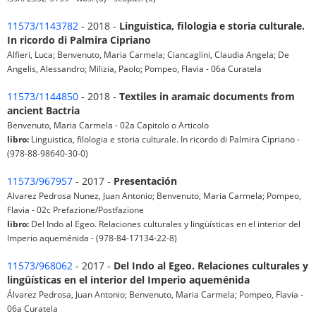
11573/1143782
- 2018 -
Linguistica, filologia e storia culturale.
In ricordo di Palmira Cipriano
Alfieri, Luca; Benvenuto, Maria Carmela; Ciancaglini, Claudia Angela; De
Angelis, Alessandro; Milizia, Paolo; Pompeo, Flavia - 06a Curatela
11573/1144850
- 2018 -
Textiles in aramaic documents from
ancient Bactria
Benvenuto, Maria Carmela - 02a Capitolo o Articolo
libro:
Linguistica, filologia e storia culturale. In ricordo di Palmira Cipriano -
(978-88-98640-30-0)
11573/967957
- 2017 -
Presentación
Alvarez Pedrosa Nunez, Juan Antonio; Benvenuto, Maria Carmela; Pompeo,
Flavia - 02c Prefazione/Postfazione
libro:
Del Indo al Egeo. Relaciones culturales y lingüísticas en el interior del
Imperio aqueménida - (978-84-17134-22-8)
11573/968062
- 2017 -
Del Indo al Egeo. Relaciones culturales y
lingüísticas en el interior del Imperio aqueménida
Álvarez Pedrosa, Juan Antonio; Benvenuto, Maria Carmela; Pompeo, Flavia -
06a Curatela