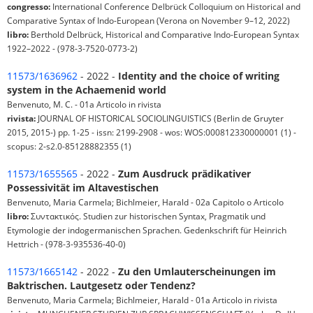
congresso:
International Conference Delbrück Colloquium on Historical and
Comparative Syntax of Indo-European (Verona on November 9–12, 2022)
libro:
Berthold Delbrück, Historical and Comparative Indo-European Syntax
1922–2022 - (978-3-7520-0773-2)
11573/1636962
- 2022 -
Identity and the choice of writing
system in the Achaemenid world
Benvenuto, M. C. - 01a Articolo in rivista
rivista:
JOURNAL OF HISTORICAL SOCIOLINGUISTICS (Berlin de Gruyter
2015, 2015-) pp. 1-25 - issn: 2199-2908 - wos: WOS:000812330000001 (1) -
scopus: 2-s2.0-85128882355 (1)
11573/1655565
- 2022 -
Zum Ausdruck prädikativer
Possessivität im Altavestischen
Benvenuto, Maria Carmela; Bichlmeier, Harald - 02a Capitolo o Articolo
libro:
Συντακτικός. Studien zur historischen Syntax, Pragmatik und
Etymologie der indogermanischen Sprachen. Gedenkschrift für Heinrich
Hettrich - (978-3-935536-40-0)
11573/1665142
- 2022 -
Zu den Umlauterscheinungen im
Baktrischen. Lautgesetz oder Tendenz?
Benvenuto, Maria Carmela; Bichlmeier, Harald - 01a Articolo in rivista