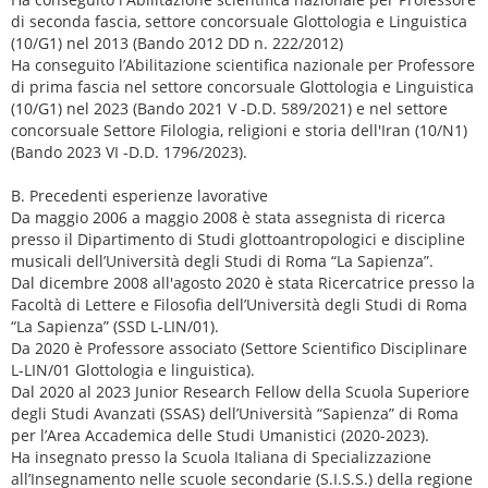
di seconda fascia, settore concorsuale Glottologia e Linguistica
(10/G1) nel 2013 (Bando 2012 DD n. 222/2012)
Ha conseguito l’Abilitazione scientifica nazionale per Professore
di prima fascia nel settore concorsuale Glottologia e Linguistica
(10/G1) nel 2023 (Bando 2021 V -D.D. 589/2021) e nel settore
concorsuale Settore Filologia, religioni e storia dell'Iran (10/N1)
(Bando 2023 VI -D.D. 1796/2023).
B. Precedenti esperienze lavorative
Da maggio 2006 a maggio 2008 è stata assegnista di ricerca
presso il Dipartimento di Studi glottoantropologici e discipline
musicali dell’Università degli Studi di Roma “La Sapienza”.
Dal dicembre 2008 all'agosto 2020 è stata Ricercatrice presso la
Facoltà di Lettere e Filosofia dell’Università degli Studi di Roma
“La Sapienza” (SSD L-LIN/01).
Da 2020 è Professore associato (Settore Scientifico Disciplinare
L-LIN/01 Glottologia e linguistica).
Dal 2020 al 2023 Junior Research Fellow della Scuola Superiore
degli Studi Avanzati (SSAS) dell’Università “Sapienza” di Roma
per l’Area Accademica delle Studi Umanistici (2020-2023).
Ha insegnato presso la Scuola Italiana di Specializzazione
all’Insegnamento nelle scuole secondarie (S.I.S.S.) della regione