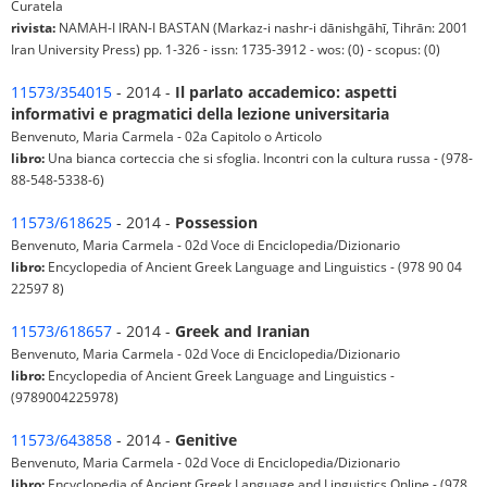
Curatela
rivista:
NAMAH-I IRAN-I BASTAN (Markaz-i nashr-i dānishgāhī, Tihrān: 2001
Iran University Press) pp. 1-326 - issn: 1735-3912 - wos: (0) - scopus: (0)
11573/354015
- 2014 -
Il parlato accademico: aspetti
informativi e pragmatici della lezione universitaria
Benvenuto, Maria Carmela - 02a Capitolo o Articolo
libro:
Una bianca corteccia che si sfoglia. Incontri con la cultura russa - (978-
88-548-5338-6)
11573/618625
- 2014 -
Possession
Benvenuto, Maria Carmela - 02d Voce di Enciclopedia/Dizionario
libro:
Encyclopedia of Ancient Greek Language and Linguistics - (978 90 04
22597 8)
11573/618657
- 2014 -
Greek and Iranian
Benvenuto, Maria Carmela - 02d Voce di Enciclopedia/Dizionario
libro:
Encyclopedia of Ancient Greek Language and Linguistics -
(9789004225978)
11573/643858
- 2014 -
Genitive
Benvenuto, Maria Carmela - 02d Voce di Enciclopedia/Dizionario
libro:
Encyclopedia of Ancient Greek Language and Linguistics Online - (978