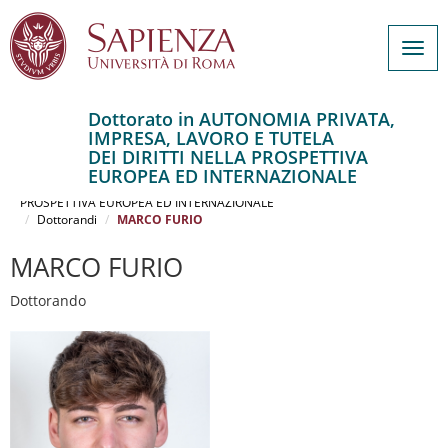
Togg
navig
Dottorato in AUTONOMIA PRIVATA,
IMPRESA, LAVORO E TUTELA
Salta
DEI DIRITTI NELLA PROSPETTIVA
al
Home
EUROPEA ED INTERNAZIONALE
contenuto
AUTONOMIA PRIVATA, IMPRESA, LAVORO E TUTELA DEI DIRITTI NELLA
PROSPETTIVA EUROPEA ED INTERNAZIONALE
principale
Dottorandi
MARCO FURIO
MARCO FURIO
Dottorando