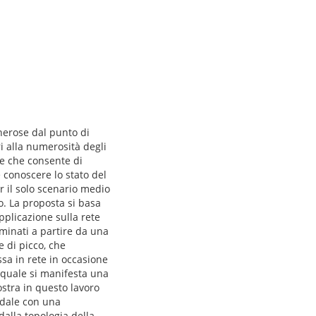
onerose dal punto di
ri alla numerosità degli
e che consente di
e conoscere lo stato del
r il solo scenario medio
o. La proposta si basa
pplicazione sulla rete
minati a partire da una
 di picco, che
sa in rete in occasione
l quale si manifesta una
ostra in questo lavoro
odale con una
alla topologia della