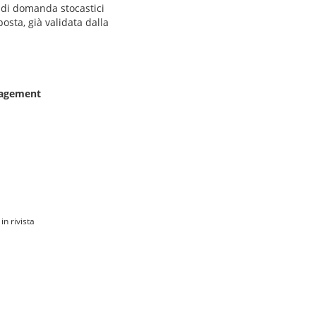
i di domanda stocastici
posta, già validata dalla
nagement
in rivista