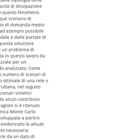
pacità di dissipazione
 di questo fenomeno,
nque scenario di
ario di domanda medio
 ad esempio possibile
odale e dalle portate di
i questa soluzione
ad un problema di
ta in questo lavoro da
izzate per un
odo analizzato. Come
to numero di scenari di
o ottimale di una rete o
Tuttavia, nel seguito
cenari sintetici
te alcun contributo
agioni si è ritenuto
cnica Monte Carlo
sviluppata a partire
evidenziato le attuali
nto necessaria
ile da un dato di