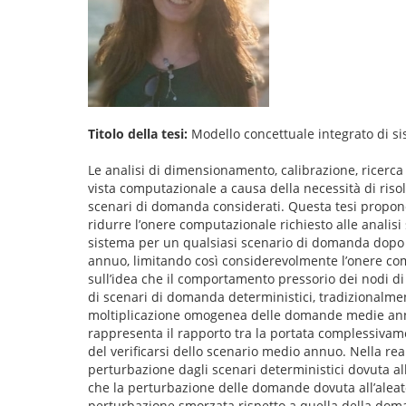
Titolo della tesi:
Modello concettuale integrato di sis
Le analisi di dimensionamento, calibrazione, ricerca
vista computazionale a causa della necessità di risol
scenari di domanda considerati. Questa tesi propo
ridurre l’onere computazionale richiesto alle analisi
sistema per un qualsiasi scenario di domanda dopo av
annuo, limitando così considerevolmente l’onere comp
sull’idea che il comportamento pressorio dei nodi di 
di scenari di domanda deterministici, tradizionalmen
moltiplicazione omogenea delle domande medie annue
rappresenta il rapporto tra la portata complessivam
del verificarsi dello scenario medio annuo. Nella rea
perturbazione dagli scenari deterministici dovuta all
che la perturbazione delle domande dovuta all’alea
perturbazione smorzata rispetto a quella della doma