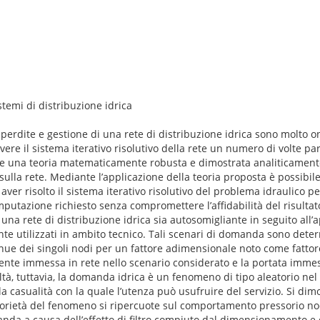
temi di distribuzione idrica
 perdite e gestione di una rete di distribuzione idrica sono molto 
vere il sistema iterativo risolutivo della rete un numero di volte pa
ne una teoria matematicamente robusta e dimostrata analiticament
 sulla rete. Mediante l’applicazione della teoria proposta è possibil
er risolto il sistema iterativo risolutivo del problema idraulico pe
utazione richiesto senza compromettere l’affidabilità del risultat
una rete di distribuzione idrica sia autosomigliante in seguito all’a
te utilizzati in ambito tecnico. Tali scenari di domanda sono deter
 dei singoli nodi per un fattore adimensionale noto come fattore
ente immessa in rete nello scenario considerato e la portata immes
ltà, tuttavia, la domanda idrica è un fenomeno di tipo aleatorio ne
a casualità con la quale l’utenza può usufruire del servizio. Si dim
torietà del fenomeno si ripercuote sul comportamento pressorio n
nda a causa dell’effetto di filtro compiuto dal dimensionamento e d