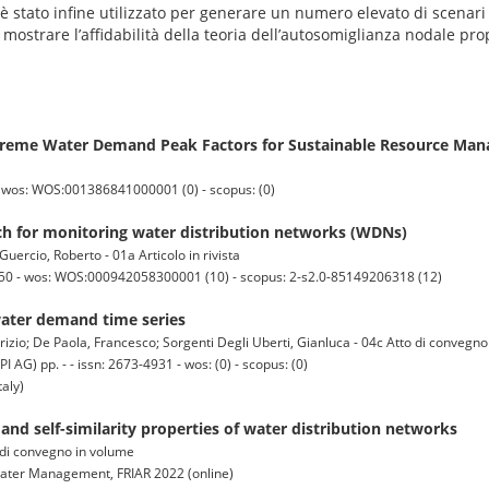
o è stato infine utilizzato per generare un numero elevato di scenar
i mostrare l’affidabilità della teoria dell’autosomiglianza nodale pro
Extreme Water Demand Peak Factors for Sustainable Resource Ma
- wos: WOS:001386841000001 (0) - scopus: (0)
h for monitoring water distribution networks (WDNs)
uercio, Roberto - 01a Articolo in rivista
1050 - wos: WOS:000942058300001 (10) - scopus: 2-s2.0-85149206318 (12)
water demand time series
rizio; De Paola, Francesco; Sorgenti Degli Uberti, Gianluca - 04c Atto di convegno 
pp. - - issn: 2673-4931 - wos: (0) - scopus: (0)
aly)
nd self-similarity properties of water distribution networks
 di convegno in volume
Water Management, FRIAR 2022 (online)