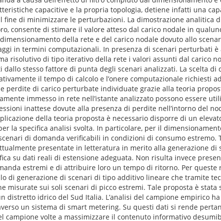
atteristiche capacitive e la propria topologia, detiene infatti una ca
i al fine di minimizzare le perturbazioni. La dimostrazione analitica
ro, consente di stimare il valore atteso dal carico nodale in qualu
 dimensionamento della rete e del carico nodale dovuto allo scen
gi in termini computazionali. In presenza di scenari perturbati è
a risolutivo di tipo iterativo della rete i valori assunti dal carico n
ti dallo stesso fattore di punta degli scenari analizzati. La scelta d
icativamente il tempo di calcolo e l’onere computazionale richiesti 
 perdite di carico perturbate individuate grazie alla teoria propos
mente immesso in rete nell’istante analizzato possono essere util
pressioni inattese dovute alla presenza di perdite nell’intorno del n
pplicazione della teoria proposta è necessario disporre di un eleva
la specifica analisi svolta. In particolare, per il dimensionament
 a scenari di domanda verificabili in condizioni di consumo estremo. 
ttualmente presentate in letteratura in merito alla generazione di s
ica su dati reali di estensione adeguata. Non risulta invece presen
omanda estremi e di attribuire loro un tempo di ritorno. Per queste r
 di generazione di scenari di tipo additivo lineare che tramite te
he misurate sui soli scenari di picco estremi. Tale proposta è stata 
 distretto idrico del Sud Italia. L’analisi del campione empirico ha 
traverso un sistema di smart metering. Su questi dati si rende perta
el campione volte a massimizzare il contenuto informativo desumib