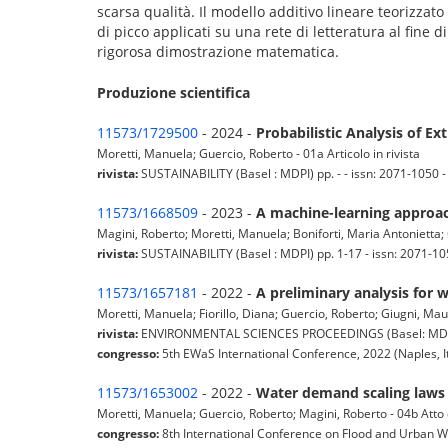
scarsa qualità. Il modello additivo lineare teorizzat
di picco applicati su una rete di letteratura al fine d
rigorosa dimostrazione matematica.
Produzione scientifica
11573/1729500
- 2024 -
Probabilistic Analysis of 
Moretti, Manuela; Guercio, Roberto - 01a Articolo in rivista
rivista:
SUSTAINABILITY (Basel : MDPI) pp. - - issn: 2071-1050 
11573/1668509
- 2023 -
A machine-learning approac
Magini, Roberto; Moretti, Manuela; Boniforti, Maria Antonietta; G
rivista:
SUSTAINABILITY (Basel : MDPI) pp. 1-17 - issn: 2071-
11573/1657181
- 2022 -
A preliminary analysis for 
Moretti, Manuela; Fiorillo, Diana; Guercio, Roberto; Giugni, Mau
rivista:
ENVIRONMENTAL SCIENCES PROCEEDINGS (Basel: MDPI AG) 
congresso:
5th EWaS International Conference, 2022 (Naples, It
11573/1653002
- 2022 -
Water demand scaling laws a
Moretti, Manuela; Guercio, Roberto; Magini, Roberto - 04b Atto
congresso:
8th International Conference on Flood and Urban 