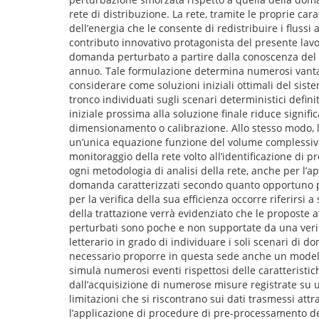
rete di distribuzione. La rete, tramite le proprie car
dell’energia che le consente di redistribuire i fluss
contributo innovativo protagonista del presente lavo
domanda perturbato a partire dalla conoscenza del
annuo. Tale formulazione determina numerosi vantag
considerare come soluzioni iniziali ottimali del sistem
tronco individuati sugli scenari deterministici defini
iniziale prossima alla soluzione finale riduce signif
dimensionamento o calibrazione. Allo stesso modo, le
un’unica equazione funzione del volume complessiva
monitoraggio della rete volto all’identificazione di 
ogni metodologia di analisi della rete, anche per l’a
domanda caratterizzati secondo quanto opportuno per 
per la verifica della sua efficienza occorre riferirsi
della trattazione verrà evidenziato che le proposte a
perturbati sono poche e non supportate da una verif
letterario in grado di individuare i soli scenari di d
necessario proporre in questa sede anche un modello
simula numerosi eventi rispettosi delle caratteristic
dall’acquisizione di numerose misure registrate su un
limitazioni che si riscontrano sui dati trasmessi at
l’applicazione di procedure di pre-processamento d