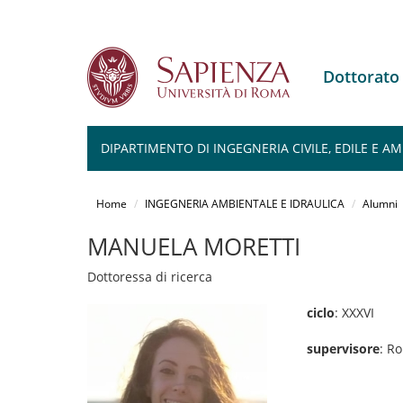
Dottorato
DIPARTIMENTO DI INGEGNERIA CIVILE, EDILE E A
Salta
al
Home
INGEGNERIA AMBIENTALE E IDRAULICA
Alumni
contenuto
principale
MANUELA MORETTI
Dottoressa di ricerca
ciclo
: XXXVI
supervisore
: R