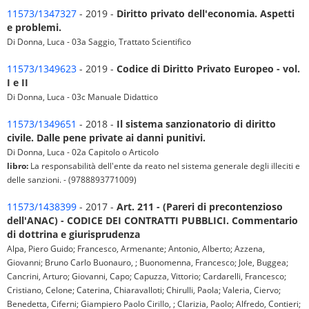
11573/1347327
- 2019 -
Diritto privato dell'economia. Aspetti
e problemi.
Di Donna, Luca - 03a Saggio, Trattato Scientifico
11573/1349623
- 2019 -
Codice di Diritto Privato Europeo - vol.
I e II
Di Donna, Luca - 03c Manuale Didattico
11573/1349651
- 2018 -
Il sistema sanzionatorio di diritto
civile. Dalle pene private ai danni punitivi.
Di Donna, Luca - 02a Capitolo o Articolo
libro:
La responsabilità dell'ente da reato nel sistema generale degli illeciti e
delle sanzioni. - (9788893771009)
11573/1438399
- 2017 -
Art. 211 - (Pareri di precontenzioso
dell'ANAC) - CODICE DEI CONTRATTI PUBBLICI. Commentario
di dottrina e giurisprudenza
Alpa, Piero Guido; Francesco, Armenante; Antonio, Alberto; Azzena,
Giovanni; Bruno Carlo Buonauro, ; Buonomenna, Francesco; Jole, Buggea;
Cancrini, Arturo; Giovanni, Capo; Capuzza, Vittorio; Cardarelli, Francesco;
Cristiano, Celone; Caterina, Chiaravalloti; Chirulli, Paola; Valeria, Ciervo;
Benedetta, Ciferni; Giampiero Paolo Cirillo, ; Clarizia, Paolo; Alfredo, Contieri;