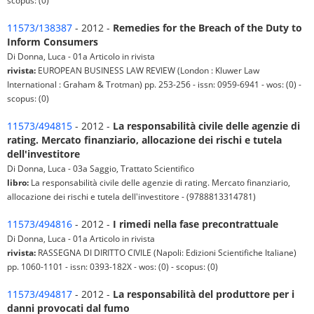
scopus: (0)
11573/138387
- 2012 -
Remedies for the Breach of the Duty to
Inform Consumers
Di Donna, Luca - 01a Articolo in rivista
rivista:
EUROPEAN BUSINESS LAW REVIEW (London : Kluwer Law
International : Graham & Trotman) pp. 253-256 - issn: 0959-6941 - wos: (0) -
scopus: (0)
11573/494815
- 2012 -
La responsabilità civile delle agenzie di
rating. Mercato finanziario, allocazione dei rischi e tutela
dell'investitore
Di Donna, Luca - 03a Saggio, Trattato Scientifico
libro:
La responsabilità civile delle agenzie di rating. Mercato finanziario,
allocazione dei rischi e tutela dell'investitore - (9788813314781)
11573/494816
- 2012 -
I rimedi nella fase precontrattuale
Di Donna, Luca - 01a Articolo in rivista
rivista:
RASSEGNA DI DIRITTO CIVILE (Napoli: Edizioni Scientifiche Italiane)
pp. 1060-1101 - issn: 0393-182X - wos: (0) - scopus: (0)
11573/494817
- 2012 -
La responsabilità del produttore per i
danni provocati dal fumo