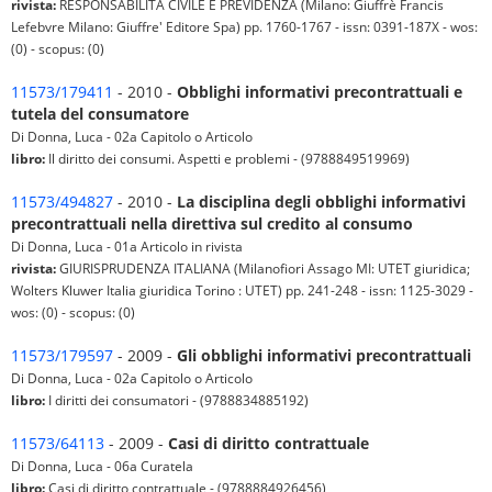
rivista:
RESPONSABILITÀ CIVILE E PREVIDENZA (Milano: Giuffrè Francis
Lefebvre Milano: Giuffre' Editore Spa) pp. 1760-1767 - issn: 0391-187X - wos:
(0) - scopus: (0)
11573/179411
- 2010 -
Obblighi informativi precontrattuali e
tutela del consumatore
Di Donna, Luca - 02a Capitolo o Articolo
libro:
Il diritto dei consumi. Aspetti e problemi - (9788849519969)
11573/494827
- 2010 -
La disciplina degli obblighi informativi
precontrattuali nella direttiva sul credito al consumo
Di Donna, Luca - 01a Articolo in rivista
rivista:
GIURISPRUDENZA ITALIANA (Milanofiori Assago MI: UTET giuridica;
Wolters Kluwer Italia giuridica Torino : UTET) pp. 241-248 - issn: 1125-3029 -
wos: (0) - scopus: (0)
11573/179597
- 2009 -
Gli obblighi informativi precontrattuali
Di Donna, Luca - 02a Capitolo o Articolo
libro:
I diritti dei consumatori - (9788834885192)
11573/64113
- 2009 -
Casi di diritto contrattuale
Di Donna, Luca - 06a Curatela
libro:
Casi di diritto contrattuale - (9788884926456)