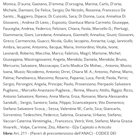
Monica, D'auria; Gaetano, D'emma; D'orsogna, Marina; Carlo, D'orta;
Michele, Damiani; De Felice, Sergio; De Nictolis, Rosanna; Francesco De
Santis, ; Ruggiero, Dipace; Di Cunzolo, Sara; Di Donna, Luca; Annalisa Di
Giovanni, ; Andrea Di Lieto, ; Esposito, Gianluca Maria Carmelo; Giuseppe,
Fauceglia; Andrea, Federico; Feliziani, Chiara; Feola, Marcello G.; Pierluigi,
Giammaria; Giani, Loredana; Annalaura, Giannelli; Annalisa, Giusti; Giovanni,
Greco; Carmencita, Guacci; Nicola, Gullo; Iacopino, Annarita; Luigi, Iannicelli;
Ambra, Iacuone; Antonino, Ilacqua; Maria, Immordino; Vitulia, Ivone;
Leonardi, Roberto; Macchia, Marco; Fabrizio, Magrì; Martone, Michel;
Giuseppina, Mastrogiovanni; Angela, Mendola; Daniela, Mendola; Bruno,
Mercurio; Salvatore, Mezzacapo; Carlo Modica De Mohac, ; Antonio, Musio;
Ivana, Musio; Nicodemo, Antonio; Orrei, Chiara M. A.; Antonio, Palma; Mario,
Palma; Panebianco, Massimo; Rosario, Papania; Luca, Pardi; Paola, Perisi;
Sergio, Perongini; Angela, Principe; Paolo, Provenzano; Pierpaolo Salvatore
Pugliano, ; Marcello Anastasio Pugliese, ; Renna, Mauro; Attilio, Riggio; Rizzo,
Antonio Salvatore; Romeo, Anna Maria; Enza, Romano; Maria Alessandra
Sandulli, ; Sergio, Santoro; Satta, Filippo; Sciancalepore, Vito Domenico;
Stefano Salvatore Scoca, ; Sessa, Valentina M.; Carlo, Sica; Giancarlo,
Sorrentino; Tedeschini, Federico; Sabrina, Graziana; Urbano, Stefano;
Vaccari Caterina Ventimiglia, ; Francesco, Vetrò; Vinti, Stefano; Maria Grazia
Vivarelli, ; Volpe, Carmine; Zito, Alberto - 02a Capitolo o Articolo
libro:
Art. 211 - (Pareri di precontenzioso dell'ANAC) - CODICE DEI