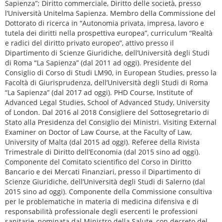
Sapienza”; Diritto commerciale, Diritto delle società, presso
l’Università Unitelma Sapienza. Membro della Commissione del
Dottorato di ricerca in “Autonomia privata, impresa, lavoro e
tutela dei diritti nella prospettiva europea”, curriculum “Realtà
e radici del diritto privato europeo”, attivo presso il
Dipartimento di Scienze Giuridiche, dell’Università degli Studi
di Roma “La Sapienza” (dal 2011 ad oggi). Presidente del
Consiglio di Corso di Studi LM90, in European Studies, presso la
Facoltà di Giurisprudenza, dell’Università degli Studi di Roma
“La Sapienza” (dal 2017 ad oggi). PHD Course, Institute of
Advanced Legal Studies, School of Advanced Study, University
of London. Dal 2016 al 2018 Consigliere del Sottosegretario di
Stato alla Presidenza del Consiglio dei Ministri. Visiting External
Examiner on Doctor of Law Course, at the Faculty of Law,
University of Malta (dal 2015 ad oggi). Referee della Rivista
Trimestrale di Diritto dell’Economia (dal 2015 sino ad oggi).
Componente del Comitato scientifico del Corso in Diritto
Bancario e dei Mercati Finanziari, presso il Dipartimento di
Scienze Giuridiche, dell’Università degli Studi di Salerno (dal
2015 sino ad oggi). Componente della Commissione consultiva
per le problematiche in materia di medicina difensiva e di
responsabilità professionale degli esercenti le professioni
sanitarie, nominata dal Ministro della Salute, con decreto del