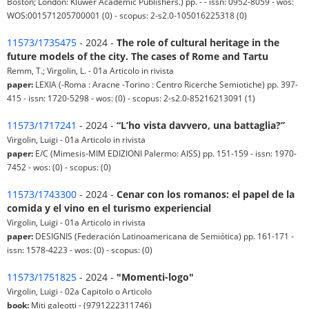
Boston; London: Kluwer Academic Publishers.) pp. - - issn: 0952-8059 - wos:
WOS:001571205700001 (0) - scopus: 2-s2.0-105016225318 (0)
11573/1735475
- 2024 -
The role of cultural heritage in the
future models of the city. The cases of Rome and Tartu
Remm, T.; Virgolin, L. - 01a Articolo in rivista
paper:
LEXIA (-Roma : Aracne -Torino : Centro Ricerche Semiotiche) pp. 397-
415 - issn: 1720-5298 - wos: (0) - scopus: 2-s2.0-85216213091 (1)
11573/1717241
- 2024 -
“L’ho vista davvero, una battaglia?”
Virgolin, Luigi - 01a Articolo in rivista
paper:
E/C (Mimesis-MIM EDIZIONI Palermo: AISS) pp. 151-159 - issn: 1970-
7452 - wos: (0) - scopus: (0)
11573/1743300
- 2024 -
Cenar con los romanos: el papel de la
comida y el vino en el turismo experiencial
Virgolin, Luigi - 01a Articolo in rivista
paper:
DESIGNIS (Federación Latinoamericana de Semiótica) pp. 161-171 -
issn: 1578-4223 - wos: (0) - scopus: (0)
11573/1751825
- 2024 -
"Momenti-logo"
Virgolin, Luigi - 02a Capitolo o Articolo
book:
Miti galeotti - (9791222311746)