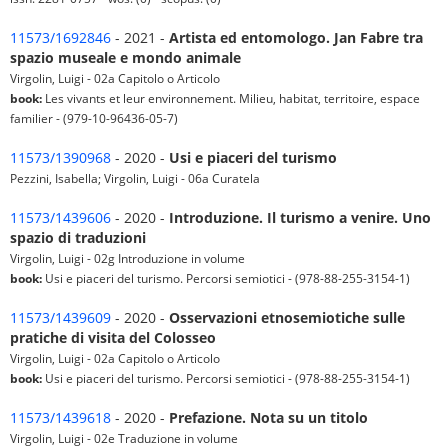
11573/1692846
- 2021 -
Artista ed entomologo. Jan Fabre tra
spazio museale e mondo animale
Virgolin, Luigi - 02a Capitolo o Articolo
book:
Les vivants et leur environnement. Milieu, habitat, territoire, espace
familier - (979-10-96436-05-7)
11573/1390968
- 2020 -
Usi e piaceri del turismo
Pezzini, Isabella; Virgolin, Luigi - 06a Curatela
11573/1439606
- 2020 -
Introduzione. Il turismo a venire. Uno
spazio di traduzioni
Virgolin, Luigi - 02g Introduzione in volume
book:
Usi e piaceri del turismo. Percorsi semiotici - (978-88-255-3154-1)
11573/1439609
- 2020 -
Osservazioni etnosemiotiche sulle
pratiche di visita del Colosseo
Virgolin, Luigi - 02a Capitolo o Articolo
book:
Usi e piaceri del turismo. Percorsi semiotici - (978-88-255-3154-1)
11573/1439618
- 2020 -
Prefazione. Nota su un titolo
Virgolin, Luigi - 02e Traduzione in volume