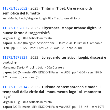
11573/1685052
- 2023 -
Tintin in Tibet. Un esercizio di
semiotica del fumetto
Jean-Marie, Floch; Virgolin, Luigi - 03e Traduzione di libro
11573/1697662
- 2023 -
Cityscapes. Mappe urbane digitali e
nuove forme di soggettività
Virgolin, Luigi - 01a Articolo in rivista
paper:
OCULA (Bologna: Associazione Culturale Ocula Rimini: Giampaolo
Proni) pp. 114-127 - issn: 1724-7810 - wos: (0) - scopus: (0)
11573/1678821
- 2022 -
Lo sguardo turistico: luoghi, discorsi e
pratiche
Mangano, Dario; Virgolin, Luigi - 06a Curatela
paper:
E/C (Mimesis-MIM EDIZIONI Palermo: AISS) pp. 1-204 - issn: 1973-
2716 - wos: (0) - scopus: (0)
11573/1668014
- 2022 -
Turismo contemporaneo e modelli
temporali della città: dal “monumento-logo” al “momento-
logo”
Virgolin, Luigi - 01a Articolo in rivista
paper:
E/C (Mimesis-MIM EDIZIONI Palermo: AISS) pp. 133-145 - issn: 1973-