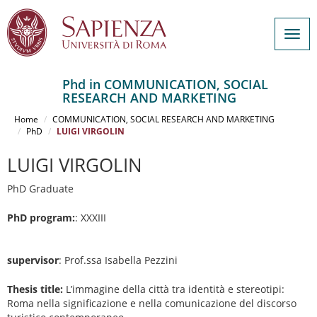
Togg
navig
Phd in COMMUNICATION, SOCIAL
RESEARCH AND MARKETING
Salta
al
Home
COMMUNICATION, SOCIAL RESEARCH AND MARKETING
contenuto
PhD
LUIGI VIRGOLIN
principale
LUIGI VIRGOLIN
PhD Graduate
PhD program:
: XXXIII
supervisor
: Prof.ssa Isabella Pezzini
Thesis title:
L’immagine della città tra identità e stereotipi:
Roma nella significazione e nella comunicazione del discorso