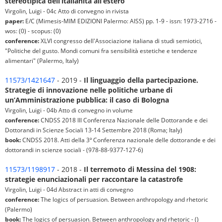
stereotipica dell’italianità all’estero
Virgolin, Luigi - 04c Atto di convegno in rivista
paper:
E/C (Mimesis-MIM EDIZIONI Palermo: AISS) pp. 1-9 - issn: 1973-2716 -
wos: (0) - scopus: (0)
conference:
XLVI congresso dell'Associazione italiana di studi semiotici,
"Politiche del gusto. Mondi comuni fra sensibilità estetiche e tendenze
alimentari" (Palermo, Italy)
11573/1421647
- 2019 -
Il linguaggio della partecipazione.
Strategie di innovazione nelle politiche urbane di
un’Amministrazione pubblica: il caso di Bologna
Virgolin, Luigi - 04b Atto di convegno in volume
conference:
CNDSS 2018 III Conferenza Nazionale delle Dottorande e dei
Dottorandi in Scienze Sociali 13-14 Settembre 2018 (Roma; Italy)
book:
CNDSS 2018. Atti della 3ª Conferenza nazionale delle dottorande e dei
dottorandi in scienze sociali - (978-88-9377-127-6)
11573/1198917
- 2018 -
Il terremoto di Messina del 1908:
strategie enunciazionali per raccontare la catastrofe
Virgolin, Luigi - 04d Abstract in atti di convegno
conference:
The logics of persuasion. Between anthropology and rhetoric
(Palermo)
book:
The logics of persuasion. Between anthropology and rhetoric - ()