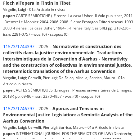
Floch all’opera in Tintin in Tibet
Virgolin, Luigi - 01a Articolo in rivista
paper:
CARTE SEMIOTICHE (-Firenze: La casa Usher -Il Volo publisher, 2011-
-Firenze: Le Monnier-2004-2006-2008 -Siena: Protagon Editori toscani-1993-
2003 -Firenze : La casa Usher, 1984- . -Firenze Italy: Ses SRL) pp. 218-226 -
issn: 2281-0757 - wos: (0) - scopus: (0)
11573/1744397
- 2025 -
Normativité et construction des
collectifs dans la justice environnementale. Traductions
intersémiotiques de la Convention d’Aarhus - Normativity
and the construction of collectives in environmental justice.
Intersemiotic translations of the Aarhus Convention
Virgolin, Luigi; Cervelli, Pierluigi; De Falco, Mirella; Sarrica, Mauro - 01a
Articolo in rivista
paper:
ACTES SÉMIOTIQUES (Limoges : Presses universitaires de Limoges,
2013-) pp. 69-86 - issn: 2270-4957 - wos: (0) - scopus: (0)
11573/1746797
- 2025 -
Aporias and Tensions in
Environmental Justice Legislation: a Semiotic Analysis of the
Aarhus Convention
Virgolin, Luigi; Cervelli, Pierluigi; Sarrica, Mauro - 01a Articolo in rivista
paper:
INTERNATIONAL JOURNAL FOR THE SEMIOTICS OF LAW (Dordrecht;