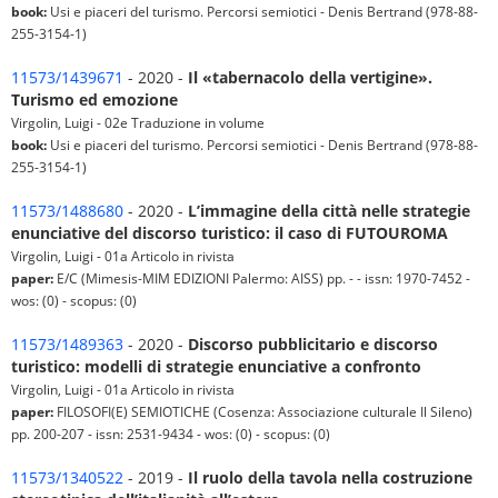
book:
Usi e piaceri del turismo. Percorsi semiotici - Denis Bertrand (978-88-
255-3154-1)
11573/1439671
- 2020 -
Il «tabernacolo della vertigine».
Turismo ed emozione
Virgolin, Luigi - 02e Traduzione in volume
book:
Usi e piaceri del turismo. Percorsi semiotici - Denis Bertrand (978-88-
255-3154-1)
11573/1488680
- 2020 -
L’immagine della città nelle strategie
enunciative del discorso turistico: il caso di FUTOUROMA
Virgolin, Luigi - 01a Articolo in rivista
paper:
E/C (Mimesis-MIM EDIZIONI Palermo: AISS) pp. - - issn: 1970-7452 -
wos: (0) - scopus: (0)
11573/1489363
- 2020 -
Discorso pubblicitario e discorso
turistico: modelli di strategie enunciative a confronto
Virgolin, Luigi - 01a Articolo in rivista
paper:
FILOSOFI(E) SEMIOTICHE (Cosenza: Associazione culturale Il Sileno)
pp. 200-207 - issn: 2531-9434 - wos: (0) - scopus: (0)
11573/1340522
- 2019 -
Il ruolo della tavola nella costruzione