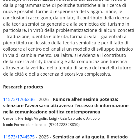
dalla programmazione di politiche turistiche alla ricerca di
nuove possibili forme di esperienza del viaggio. Infine, le
conclusioni raccolgono, da un lato, il contributo della ricerca
alla teoria semiotica generale e alla semiotica del turismo in
particolare, in virtù della problematizzazione di alcuni concetti
– traduzione, identità e alterità, forma di vita – già entrati a
pieno titolo nel lessico della teoria semiotica e per il fatto di
collocare al centro dell’analisi un modello di sviluppo turistico
in via di cambia-mento. Dall’altra, si evidenzia il contributo
della ricerca al city branding e alla comunicazione turistica
attraverso la verifica della tenuta di senso del modello futuro
della città e della coerenza discorsi-va complessiva.
Research products
11573/1766236
- 2026 -
Rumore all’ennesima potenza:
silenziare l’avversario attraverso l’eccesso di informazione
nella comunicazione politica contemporanea
Cervelli, Pierluigi; Virgolin, Luigi - 02a Capitolo o Articolo
book:
Forme del silenzio - (9791222328850)
11573/1744575
- 2025 -
Semiotica ad alta quota. Il metodo