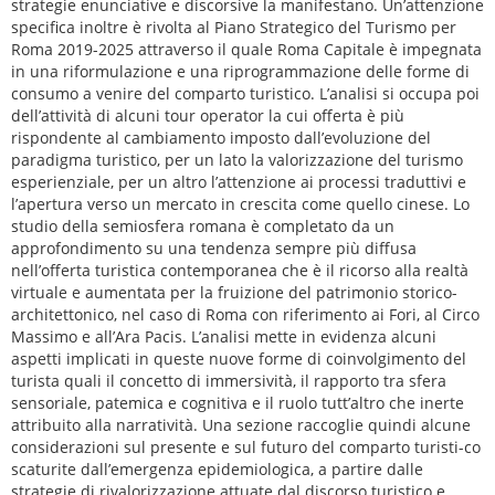
strategie enunciative e discorsive la manifestano. Un’attenzione
specifica inoltre è rivolta al Piano Strategico del Turismo per
Roma 2019-2025 attraverso il quale Roma Capitale è impegnata
in una riformulazione e una riprogrammazione delle forme di
consumo a venire del comparto turistico. L’analisi si occupa poi
dell’attività di alcuni tour operator la cui offerta è più
rispondente al cambiamento imposto dall’evoluzione del
paradigma turistico, per un lato la valorizzazione del turismo
esperienziale, per un altro l’attenzione ai processi traduttivi e
l’apertura verso un mercato in crescita come quello cinese. Lo
studio della semiosfera romana è completato da un
approfondimento su una tendenza sempre più diffusa
nell’offerta turistica contemporanea che è il ricorso alla realtà
virtuale e aumentata per la fruizione del patrimonio storico-
architettonico, nel caso di Roma con riferimento ai Fori, al Circo
Massimo e all’Ara Pacis. L’analisi mette in evidenza alcuni
aspetti implicati in queste nuove forme di coinvolgimento del
turista quali il concetto di immersività, il rapporto tra sfera
sensoriale, patemica e cognitiva e il ruolo tutt’altro che inerte
attribuito alla narratività. Una sezione raccoglie quindi alcune
considerazioni sul presente e sul futuro del comparto turisti-co
scaturite dall’emergenza epidemiologica, a partire dalle
strategie di rivalorizzazione attuate dal discorso turistico e