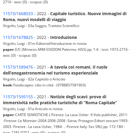
2716 - wos: (0) - scopus: (0)
11573/1668033
- 2022 -
Capitale turistico. Nuove immagini di
Roma, nuovi modelli di viaggio
Virgolin, Luigi - 03a Saggio, Trattato Scientifico
11573/1678825
- 2022 -
Introduzione
Virgolin, Luigi - 01m Editorial/Introduzione in rivista
paper:
E/C (Mimesis-MIM EDIZIONI Palermo: AISS) pp. 1-6 - issn: 1973-2716 -
wos: (0) - scopus: (0)
11573/1589476
- 2021 -
A tavola coi romani. Il ruolo
dell’enogastronomia nel turismo esperienziale
Virgolin, Luigi - 02a Capitolo o Articolo
book:
Foodscapes: cibo in città - (9788857581903)
11573/1595155
- 2021 -
Notizie degli scavi: prove di
immersività nelle pratiche turistiche di “Roma Capitale”
Virgolin, Luigi - 01a Articolo in rivista
paper:
CARTE SEMIOTICHE (-Firenze: La casa Usher -Il Volo publisher, 2011-
-Firenze: Le Monnier-2004-2006-2008 -Siena: Protagon Editori toscani-1993-
2003 -Firenze : La casa Usher, 1984- . -Firenze Italy: Ses SRL) pp. 172-180 -
issn: 2281-0757 - wos: (0) - scopus: (0)