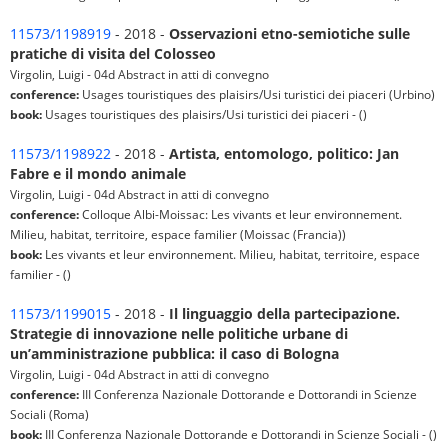
11573/1198919
- 2018 -
Osservazioni etno-semiotiche sulle
pratiche di visita del Colosseo
Virgolin, Luigi - 04d Abstract in atti di convegno
conference:
Usages touristiques des plaisirs/Usi turistici dei piaceri (Urbino)
book:
Usages touristiques des plaisirs/Usi turistici dei piaceri - ()
11573/1198922
- 2018 -
Artista, entomologo, politico: Jan
Fabre e il mondo animale
Virgolin, Luigi - 04d Abstract in atti di convegno
conference:
Colloque Albi-Moissac: Les vivants et leur environnement.
Milieu, habitat, territoire, espace familier (Moissac (Francia))
book:
Les vivants et leur environnement. Milieu, habitat, territoire, espace
familier - ()
11573/1199015
- 2018 -
Il linguaggio della partecipazione.
Strategie di innovazione nelle politiche urbane di
un’amministrazione pubblica: il caso di Bologna
Virgolin, Luigi - 04d Abstract in atti di convegno
conference:
III Conferenza Nazionale Dottorande e Dottorandi in Scienze
Sociali (Roma)
book:
III Conferenza Nazionale Dottorande e Dottorandi in Scienze Sociali - ()