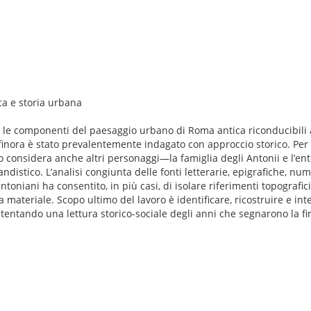
ca e storia urbana
e, le componenti del paesaggio urbano di Roma antica riconducibili 
finora è stato prevalentemente indagato con approccio storico. Per s
avoro considera anche altri personaggi—la famiglia degli Antonii e l’e
distico. L’analisi congiunta delle fonti letterarie, epigrafiche, nu
ntoniani ha consentito, in più casi, di isolare riferimenti topografici 
 materiale. Scopo ultimo del lavoro è identificare, ricostruire e int
entando una lettura storico-sociale degli anni che segnarono la fi