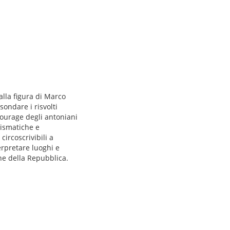
alla figura di Marco
ondare i risvolti
ntourage degli antoniani
mismatiche e
circoscrivibili a
erpretare luoghi e
ne della Repubblica.