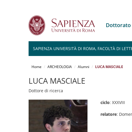
Dottorat
SAPIENZA UNIVERSITÀ DI ROMA, FACOLTÀ DI LETT
Salta
al
Home
ARCHEOLOGIA
Alumni
LUCA MASCIALE
contenuto
principale
LUCA MASCIALE
Dottore di ricerca
ciclo
: XXXVIII
relatore
: Domen