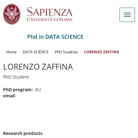
Togg
navig
Phd in DATA SCIENCE
Salta
al
Home
DATA SCIENCE
PhD Students
LORENZO ZAFFINA
contenuto
principale
LORENZO ZAFFINA
PhD Student
PhD program:
: XLI
email
:
Research products