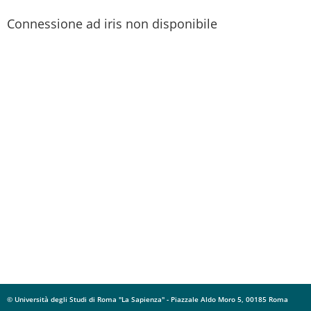
Connessione ad iris non disponibile
© Università degli Studi di Roma "La Sapienza" - Piazzale Aldo Moro 5, 00185 Roma