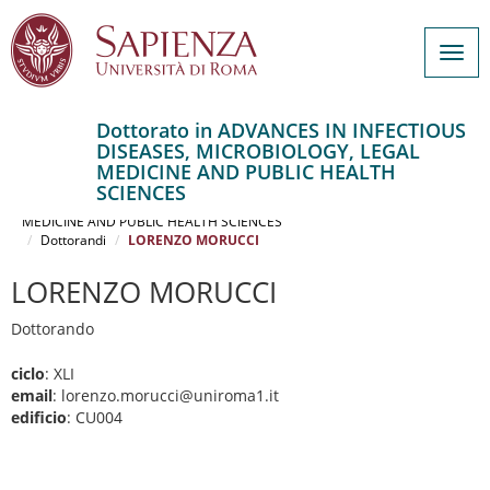
Togg
navig
Dottorato in ADVANCES IN INFECTIOUS
DISEASES, MICROBIOLOGY, LEGAL
Salta
MEDICINE AND PUBLIC HEALTH
al
Home
SCIENCES
contenuto
ADVANCES IN INFECTIOUS DISEASES, MICROBIOLOGY, LEGAL
MEDICINE AND PUBLIC HEALTH SCIENCES
principale
Dottorandi
LORENZO MORUCCI
LORENZO MORUCCI
Dottorando
ciclo
: XLI
email
: lorenzo.morucci@uniroma1.it
edificio
: CU004