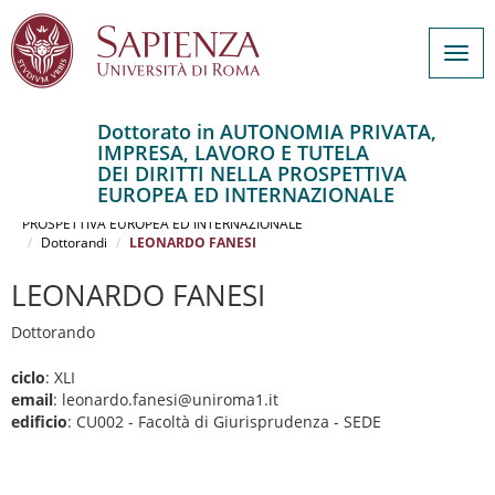
Togg
navig
Dottorato in AUTONOMIA PRIVATA,
IMPRESA, LAVORO E TUTELA
Salta
DEI DIRITTI NELLA PROSPETTIVA
al
Home
EUROPEA ED INTERNAZIONALE
contenuto
AUTONOMIA PRIVATA, IMPRESA, LAVORO E TUTELA DEI DIRITTI NELLA
PROSPETTIVA EUROPEA ED INTERNAZIONALE
principale
Dottorandi
LEONARDO FANESI
LEONARDO FANESI
Dottorando
ciclo
: XLI
email
: leonardo.fanesi@uniroma1.it
edificio
: CU002 - Facoltà di Giurisprudenza - SEDE