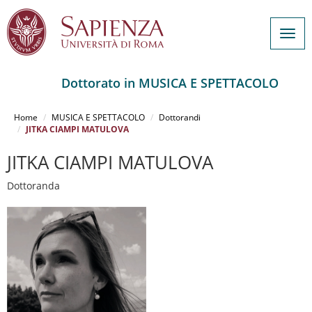
Togg
navig
Dottorato in MUSICA E SPETTACOLO
Salta
al
Home
MUSICA E SPETTACOLO
Dottorandi
contenuto
JITKA CIAMPI MATULOVA
principale
JITKA CIAMPI MATULOVA
Dottoranda