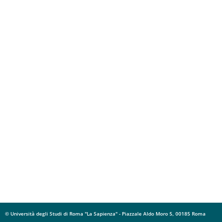
© Università degli Studi di Roma "La Sapienza" - Piazzale Aldo Moro 5, 00185 Roma