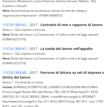
Domenico; Monterossi, Luisa; Preteroti, Antonio; Verzaro, Matteo - 02a
Capitolo o Articolo
libro:
Descentralización productiva: nuevas formas de trabajo y
organización empresarial - (9788416668557)
11573/1309162
- 2017 -
Contratto di rete e rapporto di lavoro
Alvino, I - 02a Capitolo o Articolo
libro:
Diritto del lavoro. La Costituzione, il Codice civile e le leggi speciali -
(9788814212710)
11573/1309167
- 2017 -
La tutela del lavoro nell’appalto
Alvino, I - 02a Capitolo o Articolo
libro:
Diritto del lavoro. La Costituzione, il Codice civile e le leggi speciali -
(9788814212710)
11573/1309240
- 2017 -
Percorso di lettura su reti di imprese e
diritto del lavoro
Alvino, I - 01a Articolo in rivista
rivista:
GIORNALE DI DIRITTO DEL LAVORO E DI RELAZIONI INDUSTRIALI
(Franco Angeli Riviste SRL:viale Monza 106, I 20127 Milan Italy:011 39 02
2895762, 011 39 02 289562, EMAIL: riviste@francoangeli.it, INTERNET:
http://www.francoangeli.it, Fax: 011 39 02 2891515) pp. 401-413 - issn: 1720-
4321 - wos: (0) - scopus: (0)