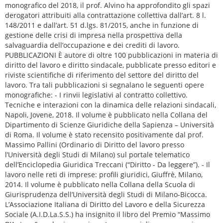
monografico del 2018, il prof. Alvino ha approfondito gli spazi
derogatori attribuiti alla contrattazione collettiva dall’art. 8 l.
148/2011 e dall’art. 51 d.lgs. 81/2015, anche in funzione di
gestione delle crisi di impresa nella prospettiva della
salvaguardia dell’occupazione e dei crediti di lavoro.
PUBBLICAZIONI È autore di oltre 100 pubblicazioni in materia di
diritto del lavoro e diritto sindacale, pubblicate presso editori e
riviste scientifiche di riferimento del settore del diritto del
lavoro. Tra tali pubblicazioni si segnalano le seguenti opere
monografiche: - I rinvii legislativi al contratto collettivo.
Tecniche e interazioni con la dinamica delle relazioni sindacali,
Napoli, Jovene, 2018. Il volume è pubblicato nella Collana del
Dipartimento di Scienze Giuridiche della Sapienza – Università
di Roma. Il volume è stato recensito positivamente dal prof.
Massimo Pallini (Ordinario di Diritto del lavoro presso
l’Università degli Studi di Milano) sul portale telematico
dell’Enciclopedia Giuridica Treccani (“Diritto - Da leggere”). - Il
lavoro nelle reti di imprese: profili giuridici, Giuffrè, Milano,
2014. Il volume è pubblicato nella Collana della Scuola di
Giurisprudenza dell’Università degli Studi di Milano-Bicocca.
L’Associazione Italiana di Diritto del Lavoro e della Sicurezza
Sociale (A.I.D.La.S.S.) ha insignito il libro del Premio “Massimo