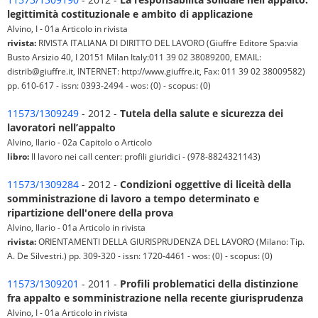
legittimità costituzionale e ambito di applicazione
Alvino, I - 01a Articolo in rivista
rivista:
RIVISTA ITALIANA DI DIRITTO DEL LAVORO (Giuffre Editore Spa:via
Busto Arsizio 40, I 20151 Milan Italy:011 39 02 38089200, EMAIL:
distrib@giuffre.it, INTERNET: http://www.giuffre.it, Fax: 011 39 02 38009582)
pp. 610-617 - issn: 0393-2494 - wos: (0) - scopus: (0)
11573/1309249
- 2012 -
Tutela della salute e sicurezza dei
lavoratori nell’appalto
Alvino, Ilario - 02a Capitolo o Articolo
libro:
Il lavoro nei call center: profili giuridici - (978-8824321143)
11573/1309284
- 2012 -
Condizioni oggettive di liceità della
somministrazione di lavoro a tempo determinato e
ripartizione dell'onere della prova
Alvino, Ilario - 01a Articolo in rivista
rivista:
ORIENTAMENTI DELLA GIURISPRUDENZA DEL LAVORO (Milano: Tip.
A. De Silvestri.) pp. 309-320 - issn: 1720-4461 - wos: (0) - scopus: (0)
11573/1309201
- 2011 -
Profili problematici della distinzione
fra appalto e somministrazione nella recente giurisprudenza
Alvino, I - 01a Articolo in rivista