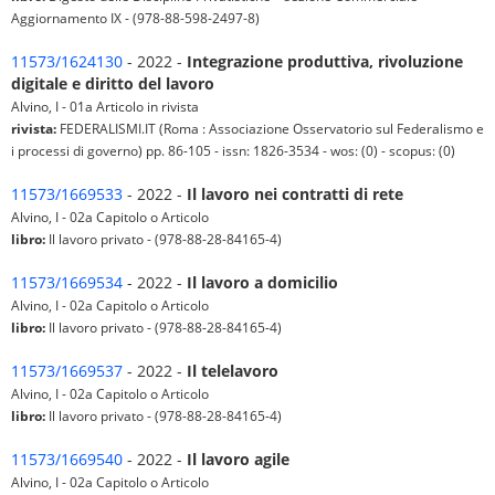
Aggiornamento IX - (978-88-598-2497-8)
11573/1624130
- 2022 -
Integrazione produttiva, rivoluzione
digitale e diritto del lavoro
Alvino, I - 01a Articolo in rivista
rivista:
FEDERALISMI.IT (Roma : Associazione Osservatorio sul Federalismo e
i processi di governo) pp. 86-105 - issn: 1826-3534 - wos: (0) - scopus: (0)
11573/1669533
- 2022 -
Il lavoro nei contratti di rete
Alvino, I - 02a Capitolo o Articolo
libro:
Il lavoro privato - (978-88-28-84165-4)
11573/1669534
- 2022 -
Il lavoro a domicilio
Alvino, I - 02a Capitolo o Articolo
libro:
Il lavoro privato - (978-88-28-84165-4)
11573/1669537
- 2022 -
Il telelavoro
Alvino, I - 02a Capitolo o Articolo
libro:
Il lavoro privato - (978-88-28-84165-4)
11573/1669540
- 2022 -
Il lavoro agile
Alvino, I - 02a Capitolo o Articolo