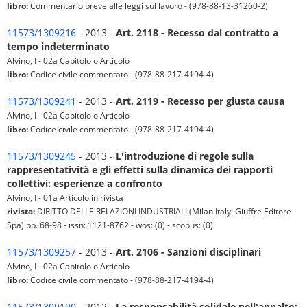
libro:
Commentario breve alle leggi sul lavoro - (978-88-13-31260-2)
11573/1309216
- 2013 -
Art. 2118 - Recesso dal contratto a
tempo indeterminato
Alvino, I - 02a Capitolo o Articolo
libro:
Codice civile commentato - (978-88-217-4194-4)
11573/1309241
- 2013 -
Art. 2119 - Recesso per giusta causa
Alvino, I - 02a Capitolo o Articolo
libro:
Codice civile commentato - (978-88-217-4194-4)
11573/1309245
- 2013 -
L'introduzione di regole sulla
rappresentatività e gli effetti sulla dinamica dei rapporti
collettivi: esperienze a confronto
Alvino, I - 01a Articolo in rivista
rivista:
DIRITTO DELLE RELAZIONI INDUSTRIALI (Milan Italy: Giuffre Editore
Spa) pp. 68-98 - issn: 1121-8762 - wos: (0) - scopus: (0)
11573/1309257
- 2013 -
Art. 2106 - Sanzioni disciplinari
Alvino, I - 02a Capitolo o Articolo
libro:
Codice civile commentato - (978-88-217-4194-4)
11573/1309190
- 2012 -
La responsabilità solidale nell'appalto: