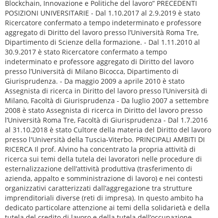
Blockchain, Innovazione e Politiche del lavoro” PRECEDENTI
POSIZIONI UNIVERSITARIE - Dal 1.10.2017 al 2.9.2019 è stato
Ricercatore confermato a tempo indeterminato e professore
aggregato di Diritto del lavoro presso l’Università Roma Tre,
Dipartimento di Scienze della formazione. - Dal 1.11.2010 al
30.9.2017 è stato Ricercatore confermato a tempo
indeterminato e professore aggregato di Diritto del lavoro
presso l’Università di Milano Bicocca, Dipartimento di
Giurisprudenza. - Da maggio 2009 a aprile 2010 è stato
Assegnista di ricerca in Diritto del lavoro presso l’Università di
Milano, Facoltà di Giurisprudenza - Da luglio 2007 a settembre
2008 è stato Assegnista di ricerca in Diritto del lavoro presso
l’Università Roma Tre, Facoltà di Giurisprudenza - Dal 1.7.2016
al 31.10.2018 è stato Cultore della materia del Diritto del lavoro
presso l'Università della Tuscia-Viterbo. PRINCIPALI AMBITI DI
RICERCA Il prof. Alvino ha concentrato la propria attività di
ricerca sui temi della tutela dei lavoratori nelle procedure di
esternalizzazione dell’attività produttiva (trasferimento di
azienda, appalto e somministrazione di lavoro) e nei contesti
organizzativi caratterizzati dall’aggregazione tra strutture
imprenditoriali diverse (reti di impresa). In questo ambito ha
dedicato particolare attenzione ai temi della solidarietà e della
tutela del credito di lavoro e della tutela dell’occupazione,