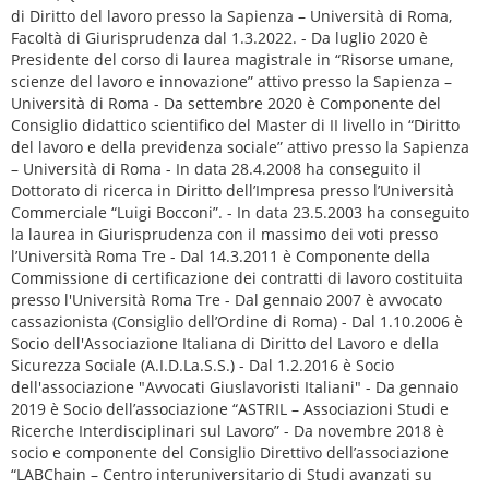
di Diritto del lavoro presso la Sapienza – Università di Roma,
Facoltà di Giurisprudenza dal 1.3.2022. - Da luglio 2020 è
Presidente del corso di laurea magistrale in “Risorse umane,
scienze del lavoro e innovazione” attivo presso la Sapienza –
Università di Roma - Da settembre 2020 è Componente del
Consiglio didattico scientifico del Master di II livello in “Diritto
del lavoro e della previdenza sociale” attivo presso la Sapienza
– Università di Roma - In data 28.4.2008 ha conseguito il
Dottorato di ricerca in Diritto dell’Impresa presso l’Università
Commerciale “Luigi Bocconi”. - In data 23.5.2003 ha conseguito
la laurea in Giurisprudenza con il massimo dei voti presso
l’Università Roma Tre - Dal 14.3.2011 è Componente della
Commissione di certificazione dei contratti di lavoro costituita
presso l'Università Roma Tre - Dal gennaio 2007 è avvocato
cassazionista (Consiglio dell’Ordine di Roma) - Dal 1.10.2006 è
Socio dell'Associazione Italiana di Diritto del Lavoro e della
Sicurezza Sociale (A.I.D.La.S.S.) - Dal 1.2.2016 è Socio
dell'associazione "Avvocati Giuslavoristi Italiani" - Da gennaio
2019 è Socio dell’associazione “ASTRIL – Associazioni Studi e
Ricerche Interdisciplinari sul Lavoro” - Da novembre 2018 è
socio e componente del Consiglio Direttivo dell’associazione
“LABChain – Centro interuniversitario di Studi avanzati su