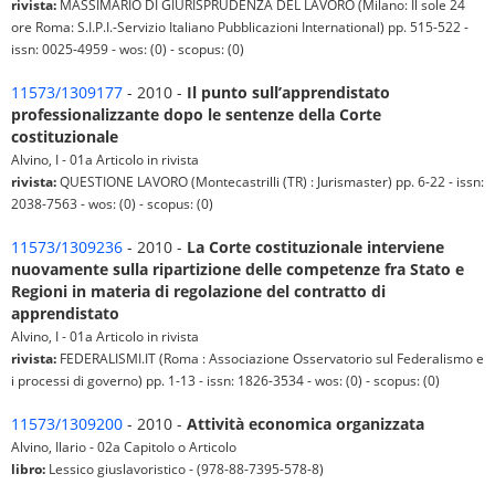
rivista:
MASSIMARIO DI GIURISPRUDENZA DEL LAVORO (Milano: Il sole 24
ore Roma: S.I.P.I.-Servizio Italiano Pubblicazioni International) pp. 515-522 -
issn: 0025-4959 - wos: (0) - scopus: (0)
11573/1309177
- 2010 -
Il punto sull’apprendistato
professionalizzante dopo le sentenze della Corte
costituzionale
Alvino, I - 01a Articolo in rivista
rivista:
QUESTIONE LAVORO (Montecastrilli (TR) : Jurismaster) pp. 6-22 - issn:
2038-7563 - wos: (0) - scopus: (0)
11573/1309236
- 2010 -
La Corte costituzionale interviene
nuovamente sulla ripartizione delle competenze fra Stato e
Regioni in materia di regolazione del contratto di
apprendistato
Alvino, I - 01a Articolo in rivista
rivista:
FEDERALISMI.IT (Roma : Associazione Osservatorio sul Federalismo e
i processi di governo) pp. 1-13 - issn: 1826-3534 - wos: (0) - scopus: (0)
11573/1309200
- 2010 -
Attività economica organizzata
Alvino, Ilario - 02a Capitolo o Articolo
libro:
Lessico giuslavoristico - (978-88-7395-578-8)