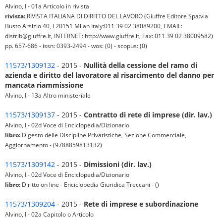
Alvino, I - 01a Articolo in rivista
rivista:
RIVISTA ITALIANA DI DIRITTO DEL LAVORO (Giuffre Editore Spa:via
Busto Arsizio 40, I 20151 Milan Italy:011 39 02 38089200, EMAIL:
distrib@giuffre.it, INTERNET: http://www.giuffre.it, Fax: 011 39 02 38009582)
pp. 657-686 - issn: 0393-2494 - wos: (0) - scopus: (0)
11573/1309132
- 2015 -
Nullità della cessione del ramo di
azienda e diritto del lavoratore al risarcimento del danno per
mancata riammissione
Alvino, I - 13a Altro ministeriale
11573/1309137
- 2015 -
Contratto di rete di imprese (dir. lav.)
Alvino, I - 02d Voce di Enciclopedia/Dizionario
libro:
Digesto delle Discipline Privatistiche, Sezione Commerciale,
Aggiornamento - (9788859813132)
11573/1309142
- 2015 -
Dimissioni (dir. lav.)
Alvino, I - 02d Voce di Enciclopedia/Dizionario
libro:
Diritto on line - Enciclopedia Giuridica Treccani - ()
11573/1309204
- 2015 -
Rete di imprese e subordinazione
Alvino, I - 02a Capitolo o Articolo