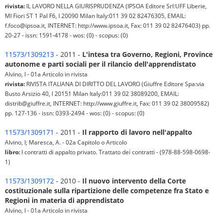
rivista:
IL LAVORO NELLA GIURISPRUDENZA (IPSOA Editore Srl:UFF Liberie,
MI Fiori ST 1 Pal F6, I 20090 Milan Italy:011 39 02 82476305, EMAIL:
f.foco@ipsoa.it, INTERNET: http://www.ipsoa.it, Fax: 011 39 02 82476403) pp.
20-27 - issn: 1591-4178 - wos: (0) - scopus: (0)
11573/1309213
- 2011 -
L'intesa tra Governo, Regioni, Province
autonome e parti sociali per il rilancio dell'apprendistato
Alvino, I - 01a Articolo in rivista
rivista:
RIVISTA ITALIANA DI DIRITTO DEL LAVORO (Giuffre Editore Spa:via
Busto Arsizio 40, I 20151 Milan Italy:011 39 02 38089200, EMAIL:
distrib@giuffre.it, INTERNET: http://www.giuffre.it, Fax: 011 39 02 38009582)
pp. 127-136 - issn: 0393-2494 - wos: (0) - scopus: (0)
11573/1309171
- 2011 -
Il rapporto di lavoro nell'appalto
Alvino, I; Maresca, A. - 02a Capitolo o Articolo
libro:
I contratti di appalto privato. Trattato dei contratti - (978-88-598-0698-
1)
11573/1309172
- 2010 -
Il nuovo intervento della Corte
costituzionale sulla ripartizione delle competenze fra Stato e
Regioni in materia di apprendistato
Alvino, I - 01a Articolo in rivista