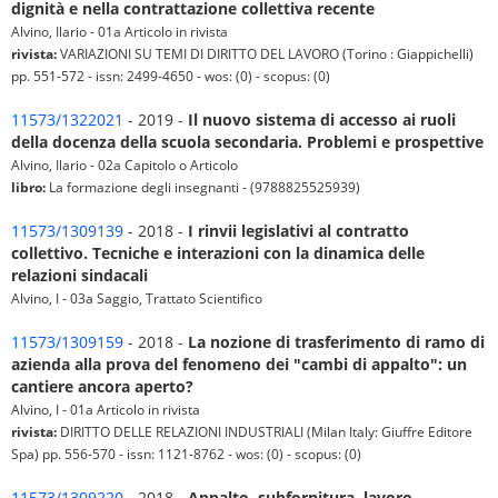
dignità e nella contrattazione collettiva recente
Alvino, Ilario - 01a Articolo in rivista
rivista:
VARIAZIONI SU TEMI DI DIRITTO DEL LAVORO (Torino : Giappichelli)
pp. 551-572 - issn: 2499-4650 - wos: (0) - scopus: (0)
11573/1322021
- 2019 -
Il nuovo sistema di accesso ai ruoli
della docenza della scuola secondaria. Problemi e prospettive
Alvino, Ilario - 02a Capitolo o Articolo
libro:
La formazione degli insegnanti - (9788825525939)
11573/1309139
- 2018 -
I rinvii legislativi al contratto
collettivo. Tecniche e interazioni con la dinamica delle
relazioni sindacali
Alvino, I - 03a Saggio, Trattato Scientifico
11573/1309159
- 2018 -
La nozione di trasferimento di ramo di
azienda alla prova del fenomeno dei "cambi di appalto": un
cantiere ancora aperto?
Alvino, I - 01a Articolo in rivista
rivista:
DIRITTO DELLE RELAZIONI INDUSTRIALI (Milan Italy: Giuffre Editore
Spa) pp. 556-570 - issn: 1121-8762 - wos: (0) - scopus: (0)
11573/1309220
- 2018 -
Appalto, subfornitura, lavoro