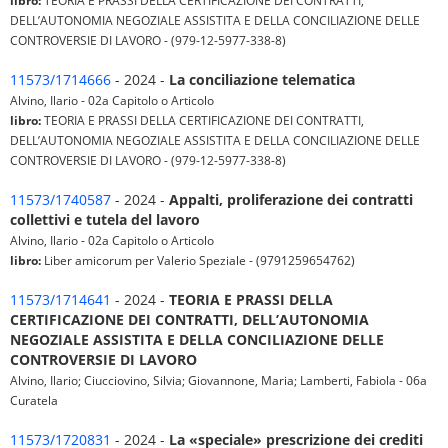
libro:
TEORIA E PRASSI DELLA CERTIFICAZIONE DEI CONTRATTI,
DELL’AUTONOMIA NEGOZIALE ASSISTITA E DELLA CONCILIAZIONE DELLE
CONTROVERSIE DI LAVORO - (979-12-5977-338-8)
11573/1714666
- 2024 -
La conciliazione telematica
Alvino, Ilario - 02a Capitolo o Articolo
libro:
TEORIA E PRASSI DELLA CERTIFICAZIONE DEI CONTRATTI,
DELL’AUTONOMIA NEGOZIALE ASSISTITA E DELLA CONCILIAZIONE DELLE
CONTROVERSIE DI LAVORO - (979-12-5977-338-8)
11573/1740587
- 2024 -
Appalti, proliferazione dei contratti
collettivi e tutela del lavoro
Alvino, Ilario - 02a Capitolo o Articolo
libro:
Liber amicorum per Valerio Speziale - (9791259654762)
11573/1714641
- 2024 -
TEORIA E PRASSI DELLA
CERTIFICAZIONE DEI CONTRATTI, DELL’AUTONOMIA
NEGOZIALE ASSISTITA E DELLA CONCILIAZIONE DELLE
CONTROVERSIE DI LAVORO
Alvino, Ilario; Ciucciovino, Silvia; Giovannone, Maria; Lamberti, Fabiola - 06a
Curatela
11573/1720831
- 2024 -
La «speciale» prescrizione dei crediti