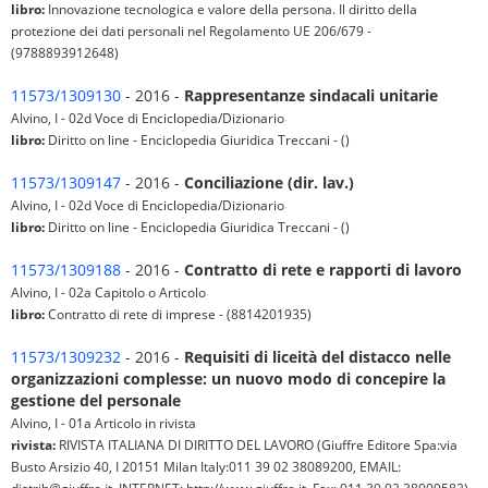
libro:
Innovazione tecnologica e valore della persona. Il diritto della
protezione dei dati personali nel Regolamento UE 206/679 -
(9788893912648)
11573/1309130
- 2016 -
Rappresentanze sindacali unitarie
Alvino, I - 02d Voce di Enciclopedia/Dizionario
libro:
Diritto on line - Enciclopedia Giuridica Treccani - ()
11573/1309147
- 2016 -
Conciliazione (dir. lav.)
Alvino, I - 02d Voce di Enciclopedia/Dizionario
libro:
Diritto on line - Enciclopedia Giuridica Treccani - ()
11573/1309188
- 2016 -
Contratto di rete e rapporti di lavoro
Alvino, I - 02a Capitolo o Articolo
libro:
Contratto di rete di imprese - (8814201935)
11573/1309232
- 2016 -
Requisiti di liceità del distacco nelle
organizzazioni complesse: un nuovo modo di concepire la
gestione del personale
Alvino, I - 01a Articolo in rivista
rivista:
RIVISTA ITALIANA DI DIRITTO DEL LAVORO (Giuffre Editore Spa:via
Busto Arsizio 40, I 20151 Milan Italy:011 39 02 38089200, EMAIL: