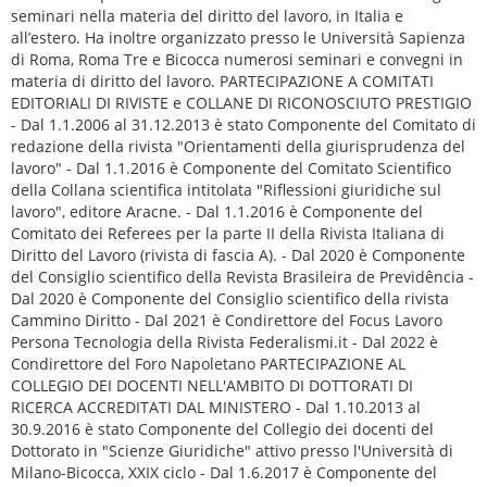
seminari nella materia del diritto del lavoro, in Italia e
all’estero. Ha inoltre organizzato presso le Università Sapienza
di Roma, Roma Tre e Bicocca numerosi seminari e convegni in
materia di diritto del lavoro. PARTECIPAZIONE A COMITATI
EDITORIALI DI RIVISTE e COLLANE DI RICONOSCIUTO PRESTIGIO
- Dal 1.1.2006 al 31.12.2013 è stato Componente del Comitato di
redazione della rivista "Orientamenti della giurisprudenza del
lavoro" - Dal 1.1.2016 è Componente del Comitato Scientifico
della Collana scientifica intitolata "Riflessioni giuridiche sul
lavoro", editore Aracne. - Dal 1.1.2016 è Componente del
Comitato dei Referees per la parte II della Rivista Italiana di
Diritto del Lavoro (rivista di fascia A). - Dal 2020 è Componente
del Consiglio scientifico della Revista Brasileira de Previdência -
Dal 2020 è Componente del Consiglio scientifico della rivista
Cammino Diritto - Dal 2021 è Condirettore del Focus Lavoro
Persona Tecnologia della Rivista Federalismi.it - Dal 2022 è
Condirettore del Foro Napoletano PARTECIPAZIONE AL
COLLEGIO DEI DOCENTI NELL'AMBITO DI DOTTORATI DI
RICERCA ACCREDITATI DAL MINISTERO - Dal 1.10.2013 al
30.9.2016 è stato Componente del Collegio dei docenti del
Dottorato in "Scienze Giuridiche" attivo presso l'Università di
Milano-Bicocca, XXIX ciclo - Dal 1.6.2017 è Componente del