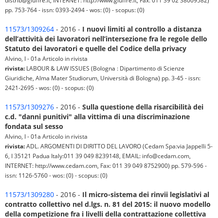
distrib@giuffre.it, INTERNET: http://www.giuffre.it, Fax: 011 39 02 38009582)
pp. 753-764 - issn: 0393-2494 - wos: (0) - scopus: (0)
11573/1309264
- 2016 -
I nuovi limiti al controllo a distanza
dell’attività dei lavoratori nell’intersezione fra le regole dello
Statuto dei lavoratori e quelle del Codice della privacy
Alvino, I - 01a Articolo in rivista
rivista:
LABOUR & LAW ISSUES (Bologna : Dipartimento di Scienze
Giuridiche, Alma Mater Studiorum, Università di Bologna) pp. 3-45 - issn:
2421-2695 - wos: (0) - scopus: (0)
11573/1309276
- 2016 -
Sulla questione della risarcibilità dei
c.d. "danni punitivi" alla vittima di una discriminazione
fondata sul sesso
Alvino, I - 01a Articolo in rivista
rivista:
ADL. ARGOMENTI DI DIRITTO DEL LAVORO (Cedam Spa:via Jappelli 5-
6, I 35121 Padua Italy:011 39 049 8239148, EMAIL: info@cedam.com,
INTERNET: http://www.cedam.com, Fax: 011 39 049 8752900) pp. 579-596 -
issn: 1126-5760 - wos: (0) - scopus: (0)
11573/1309280
- 2016 -
Il micro-sistema dei rinvii legislativi al
contratto collettivo nel d.lgs. n. 81 del 2015: il nuovo modello
della competizione fra i livelli della contrattazione collettiva