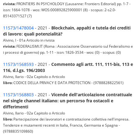
rivista:
FRONTIERS IN PSYCHOLOGY (Lausanne: Frontiers Editorial) pp. 1-7 -
issn: 1664-1078 - wos: WOS:000892825900001 (8) - scopus: 2-s2.0-
85143371527 (7)
11573/1478004
- 2021 -
Blockchain, appalti e tutela dei crediti
di lavoro: quali potenzialità?
Alvino, I - 01a Articolo in rivista
rivista:
FEDERALISMI.IT (Roma : Associazione Osservatorio sul Federalismo e
i processi di governo) pp. 1-11 - issn: 1826-3534 - wos: (0) - scopus: (0)
11573/1568593
- 2021 -
Commento agli artt. 111, 111-bis, 113 e
116, d.l.gs. 196/2003
Alvino, Ilario - 02a Capitolo o Articolo
libro:
CODICE DELLA PRIVACY E DATA PROTECTION - (9788828822561)
11573/1568803
- 2021 -
Vicende dell'articolazione contrattuale
nel single channel italiano: un percorso fra ostacoli e
differimenti
Alvino, Ilario - 02a Capitolo o Articolo
libro:
Partecipazione dei lavoratori e contrattazione collettiva nell'impresa.
Tendenze e mutamenti recenti in Italia, Francia, Germania e Spagna -
(9788835109860)