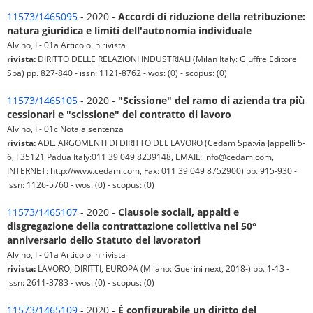
11573/1465095
- 2020 -
Accordi di riduzione della retribuzione:
natura giuridica e limiti dell'autonomia individuale
Alvino, I - 01a Articolo in rivista
rivista:
DIRITTO DELLE RELAZIONI INDUSTRIALI (Milan Italy: Giuffre Editore
Spa) pp. 827-840 - issn: 1121-8762 - wos: (0) - scopus: (0)
11573/1465105
- 2020 -
"Scissione" del ramo di azienda tra più
cessionari e "scissione" del contratto di lavoro
Alvino, I - 01c Nota a sentenza
rivista:
ADL. ARGOMENTI DI DIRITTO DEL LAVORO (Cedam Spa:via Jappelli 5-
6, I 35121 Padua Italy:011 39 049 8239148, EMAIL: info@cedam.com,
INTERNET: http://www.cedam.com, Fax: 011 39 049 8752900) pp. 915-930 -
issn: 1126-5760 - wos: (0) - scopus: (0)
11573/1465107
- 2020 -
Clausole sociali, appalti e
disgregazione della contrattazione collettiva nel 50°
anniversario dello Statuto dei lavoratori
Alvino, I - 01a Articolo in rivista
rivista:
LAVORO, DIRITTI, EUROPA (Milano: Guerini next, 2018-) pp. 1-13 -
issn: 2611-3783 - wos: (0) - scopus: (0)
11573/1465109
- 2020 -
È configurabile un diritto del