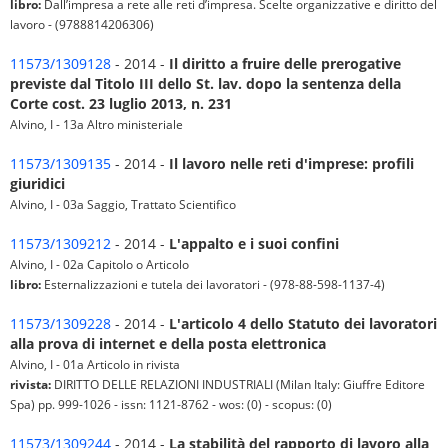
libro:
Dall’impresa a rete alle reti d’impresa. Scelte organizzative e diritto del
lavoro - (9788814206306)
11573/1309128
- 2014 -
Il diritto a fruire delle prerogative
previste dal Titolo III dello St. lav. dopo la sentenza della
Corte cost. 23 luglio 2013, n. 231
Alvino, I - 13a Altro ministeriale
11573/1309135
- 2014 -
Il lavoro nelle reti d'imprese: profili
giuridici
Alvino, I - 03a Saggio, Trattato Scientifico
11573/1309212
- 2014 -
L'appalto e i suoi confini
Alvino, I - 02a Capitolo o Articolo
libro:
Esternalizzazioni e tutela dei lavoratori - (978-88-598-1137-4)
11573/1309228
- 2014 -
L'articolo 4 dello Statuto dei lavoratori
alla prova di internet e della posta elettronica
Alvino, I - 01a Articolo in rivista
rivista:
DIRITTO DELLE RELAZIONI INDUSTRIALI (Milan Italy: Giuffre Editore
Spa) pp. 999-1026 - issn: 1121-8762 - wos: (0) - scopus: (0)
11573/1309244
- 2014 -
La stabilità del rapporto di lavoro alla