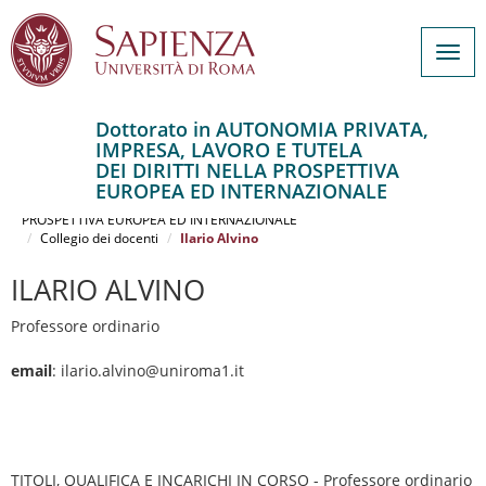
Togg
navig
Dottorato in AUTONOMIA PRIVATA,
IMPRESA, LAVORO E TUTELA
Salta
DEI DIRITTI NELLA PROSPETTIVA
al
Home
EUROPEA ED INTERNAZIONALE
contenuto
AUTONOMIA PRIVATA, IMPRESA, LAVORO E TUTELA DEI DIRITTI NELLA
PROSPETTIVA EUROPEA ED INTERNAZIONALE
principale
Collegio dei docenti
Ilario Alvino
ILARIO ALVINO
Professore ordinario
email
: ilario.alvino@uniroma1.it
TITOLI, QUALIFICA E INCARICHI IN CORSO - Professore ordinario