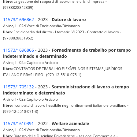
libro:
La gestione dei rapporti di lavoro nelle crisi d'impresa -
(9788828842309)
11573/1696862
- 2023 -
Datore di lavoro
Alvino, I - 02d Voce di Enciclopedia/Dizionario
libro:
Enciclopedia del diritto - I tematici VI 2023 - Contratto di lavoro -
(9788828831952)
11573/1696866
- 2023 -
Fornecimento de trabalho por tempo
indeterminado e determinado
Alvino, I - 02a Capitolo o Articolo
libro:
CONTRATOS DE TRABALHO FLEXÍVEL NOS SISTEMAS JURÍDICOS
ITALIANO E BRASILEIRO - (979-12-5510-075-1)
11573/1705132
- 2023 -
Somministrazione di lavoro a tempo
indeterminato e determinato
Alvino, I - 02a Capitolo o Articolo
libro:
I contratti di lavoro flessibile negli ordinamenti italiano e brasiliano -
(979-12-5510-071-3)
11573/1610391
- 2022 -
Welfare aziendale
Alvino, I - 02d Voce di Enciclopedia/Dizionario
libro:
Digesto delle Discipline Privatistiche – sezione Commerciale -