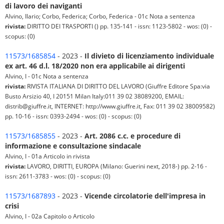
di lavoro dei naviganti
Alvino, Ilario; Corbo, Federica; Corbo, Federica - 01c Nota a sentenza
rivista:
DIRITTO DEI TRASPORTI () pp. 135-141 - issn: 1123-5802 - wos: (0) -
scopus: (0)
11573/1685854
- 2023 -
Il divieto di licenziamento individuale
ex art. 46 d.l. 18/2020 non era applicabile ai dirigenti
Alvino, I - 01c Nota a sentenza
rivista:
RIVISTA ITALIANA DI DIRITTO DEL LAVORO (Giuffre Editore Spa:via
Busto Arsizio 40, I 20151 Milan Italy:011 39 02 38089200, EMAIL:
distrib@giuffre.it, INTERNET: http://www.giuffre.it, Fax: 011 39 02 38009582)
pp. 10-16 - issn: 0393-2494 - wos: (0) - scopus: (0)
11573/1685855
- 2023 -
Art. 2086 c.c. e procedure di
informazione e consultazione sindacale
Alvino, I - 01a Articolo in rivista
rivista:
LAVORO, DIRITTI, EUROPA (Milano: Guerini next, 2018-) pp. 2-16 -
issn: 2611-3783 - wos: (0) - scopus: (0)
11573/1687893
- 2023 -
Vicende circolatorie dell'impresa in
crisi
Alvino, I - 02a Capitolo o Articolo