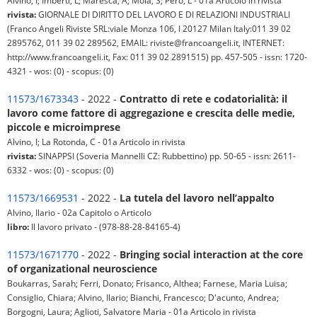
Alvino, I; Imberti, L; Maresca, A; Moia, S; Pero, L - 01a Articolo in rivista
rivista:
GIORNALE DI DIRITTO DEL LAVORO E DI RELAZIONI INDUSTRIALI
(Franco Angeli Riviste SRL:viale Monza 106, I 20127 Milan Italy:011 39 02
2895762, 011 39 02 289562, EMAIL: riviste@francoangeli.it, INTERNET:
http://www.francoangeli.it, Fax: 011 39 02 2891515) pp. 457-505 - issn: 1720-
4321 - wos: (0) - scopus: (0)
11573/1673343
- 2022 -
Contratto di rete e codatorialità: il
lavoro come fattore di aggregazione e crescita delle medie,
piccole e microimprese
Alvino, I; La Rotonda, C - 01a Articolo in rivista
rivista:
SINAPPSI (Soveria Mannelli CZ: Rubbettino) pp. 50-65 - issn: 2611-
6332 - wos: (0) - scopus: (0)
11573/1669531
- 2022 -
La tutela del lavoro nell’appalto
Alvino, Ilario - 02a Capitolo o Articolo
libro:
Il lavoro privato - (978-88-28-84165-4)
11573/1671770
- 2022 -
Bringing social interaction at the core
of organizational neuroscience
Boukarras, Sarah; Ferri, Donato; Frisanco, Althea; Farnese, Maria Luisa;
Consiglio, Chiara; Alvino, Ilario; Bianchi, Francesco; D'acunto, Andrea;
Borgogni, Laura; Aglioti, Salvatore Maria - 01a Articolo in rivista