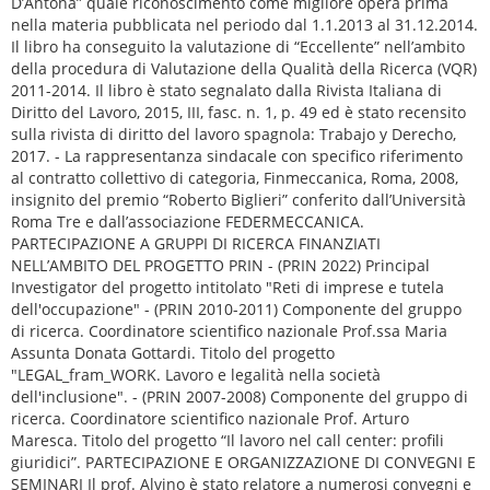
D’Antona” quale riconoscimento come migliore opera prima
nella materia pubblicata nel periodo dal 1.1.2013 al 31.12.2014.
Il libro ha conseguito la valutazione di “Eccellente” nell’ambito
della procedura di Valutazione della Qualità della Ricerca (VQR)
2011-2014. Il libro è stato segnalato dalla Rivista Italiana di
Diritto del Lavoro, 2015, III, fasc. n. 1, p. 49 ed è stato recensito
sulla rivista di diritto del lavoro spagnola: Trabajo y Derecho,
2017. - La rappresentanza sindacale con specifico riferimento
al contratto collettivo di categoria, Finmeccanica, Roma, 2008,
insignito del premio “Roberto Biglieri” conferito dall’Università
Roma Tre e dall’associazione FEDERMECCANICA.
PARTECIPAZIONE A GRUPPI DI RICERCA FINANZIATI
NELL’AMBITO DEL PROGETTO PRIN - (PRIN 2022) Principal
Investigator del progetto intitolato "Reti di imprese e tutela
dell'occupazione" - (PRIN 2010-2011) Componente del gruppo
di ricerca. Coordinatore scientifico nazionale Prof.ssa Maria
Assunta Donata Gottardi. Titolo del progetto
"LEGAL_fram_WORK. Lavoro e legalità nella società
dell'inclusione". - (PRIN 2007-2008) Componente del gruppo di
ricerca. Coordinatore scientifico nazionale Prof. Arturo
Maresca. Titolo del progetto “Il lavoro nel call center: profili
giuridici”. PARTECIPAZIONE E ORGANIZZAZIONE DI CONVEGNI E
SEMINARI Il prof. Alvino è stato relatore a numerosi convegni e