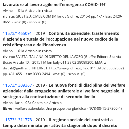
lavoratore al lavoro agile nell'emergenza COVID-19?
Alvino, I - 01a Articolo in rivista
rivista:
GIUSTIZIA CIVILE.COM (Milano : Giuffrè, 2015-) pp. 1-7 - issn: 2420-
9651 - wos: (0) - scopus: (0)
11573/1465091
- 2019 -
Continuità aziendale, trasferimento
d'azienda e tutela dell'occupazione nel nuovo codice della
crisi d'impresa e dell'insolvenza
Alvino, I - 01a Articolo in rivista
rivista:
RIVISTA ITALIANA DI DIRITTO DEL LAVORO (Giuffre Editore Spa:via
Busto Arsizio 40, I 20151 Milan Italy:011 39 02 38089200, EMAIL:
distrib@giuffre.it, INTERNET: http://www.giuffre.it, Fax: 011 39 02 38009582)
pp. 431-455 - issn: 0393-2494 - wos: (0) - scopus: (0)
11573/1309367
- 2019 -
Le nuove fonti di disciplina del welfare
aziendale: dalla erogazione unilaterale al welfare negoziale. Il
sostegno alla contrattazione di secondo livello
Alvino, Ilario - 02a Capitolo o Articolo
libro:
Il welfare aziendale. Una prospettiva giuridica - (978-88-15-27360-4)
11573/1311773
- 2019 -
Il regime speciale dei contratti a
tempo determinato per attività stagionali dopo il decreto