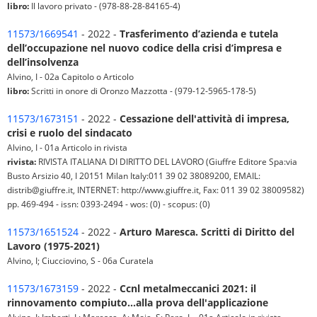
libro:
Il lavoro privato - (978-88-28-84165-4)
11573/1669541
- 2022 -
Trasferimento d’azienda e tutela
dell’occupazione nel nuovo codice della crisi d’impresa e
dell’insolvenza
Alvino, I - 02a Capitolo o Articolo
libro:
Scritti in onore di Oronzo Mazzotta - (979-12-5965-178-5)
11573/1673151
- 2022 -
Cessazione dell'attività di impresa,
crisi e ruolo del sindacato
Alvino, I - 01a Articolo in rivista
rivista:
RIVISTA ITALIANA DI DIRITTO DEL LAVORO (Giuffre Editore Spa:via
Busto Arsizio 40, I 20151 Milan Italy:011 39 02 38089200, EMAIL:
distrib@giuffre.it, INTERNET: http://www.giuffre.it, Fax: 011 39 02 38009582)
pp. 469-494 - issn: 0393-2494 - wos: (0) - scopus: (0)
11573/1651524
- 2022 -
Arturo Maresca. Scritti di Diritto del
Lavoro (1975-2021)
Alvino, I; Ciucciovino, S - 06a Curatela
11573/1673159
- 2022 -
Ccnl metalmeccanici 2021: il
rinnovamento compiuto...alla prova dell'applicazione