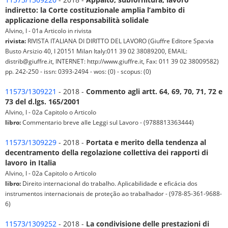
indiretto: la Corte costituzionale amplia l’ambito di
applicazione della responsabilità solidale
Alvino, I - 01a Articolo in rivista
rivista:
RIVISTA ITALIANA DI DIRITTO DEL LAVORO (Giuffre Editore Spa:via
Busto Arsizio 40, I 20151 Milan Italy:011 39 02 38089200, EMAIL:
distrib@giuffre.it, INTERNET: http://www.giuffre.it, Fax: 011 39 02 38009582)
pp. 242-250 - issn: 0393-2494 - wos: (0) - scopus: (0)
11573/1309221
- 2018 -
Commento agli artt. 64, 69, 70, 71, 72 e
73 del d.lgs. 165/2001
Alvino, I - 02a Capitolo o Articolo
libro:
Commentario breve alle Leggi sul Lavoro - (9788813363444)
11573/1309229
- 2018 -
Portata e merito della tendenza al
decentramento della regolazione collettiva dei rapporti di
lavoro in Italia
Alvino, I - 02a Capitolo o Articolo
libro:
Direito internacional do trabalho. Aplicabilidade e eficácia dos
instrumentos internacionais de proteção ao trabalhador - (978-85-361-9688-
6)
11573/1309252
- 2018 -
La condivisione delle prestazioni di