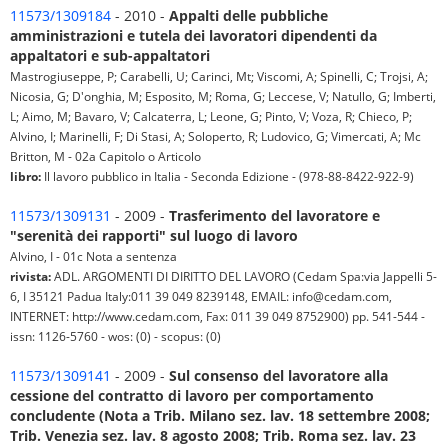
11573/1309184
- 2010 -
Appalti delle pubbliche
amministrazioni e tutela dei lavoratori dipendenti da
appaltatori e sub-appaltatori
Mastrogiuseppe, P; Carabelli, U; Carinci, Mt; Viscomi, A; Spinelli, C; Trojsi, A;
Nicosia, G; D'onghia, M; Esposito, M; Roma, G; Leccese, V; Natullo, G; Imberti,
L; Aimo, M; Bavaro, V; Calcaterra, L; Leone, G; Pinto, V; Voza, R; Chieco, P;
Alvino, I; Marinelli, F; Di Stasi, A; Soloperto, R; Ludovico, G; Vimercati, A; Mc
Britton, M - 02a Capitolo o Articolo
libro:
Il lavoro pubblico in Italia - Seconda Edizione - (978-88-8422-922-9)
11573/1309131
- 2009 -
Trasferimento del lavoratore e
"serenità dei rapporti" sul luogo di lavoro
Alvino, I - 01c Nota a sentenza
rivista:
ADL. ARGOMENTI DI DIRITTO DEL LAVORO (Cedam Spa:via Jappelli 5-
6, I 35121 Padua Italy:011 39 049 8239148, EMAIL: info@cedam.com,
INTERNET: http://www.cedam.com, Fax: 011 39 049 8752900) pp. 541-544 -
issn: 1126-5760 - wos: (0) - scopus: (0)
11573/1309141
- 2009 -
Sul consenso del lavoratore alla
cessione del contratto di lavoro per comportamento
concludente (Nota a Trib. Milano sez. lav. 18 settembre 2008;
Trib. Venezia sez. lav. 8 agosto 2008; Trib. Roma sez. lav. 23