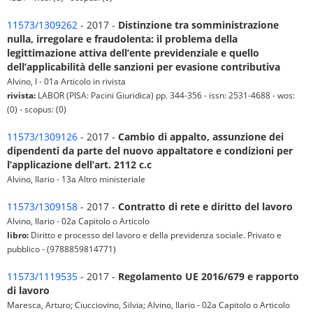
11573/1309262
- 2017 -
Distinzione tra somministrazione
nulla, irregolare e fraudolenta: il problema della
legittimazione attiva dell’ente previdenziale e quello
dell’applicabilità delle sanzioni per evasione contributiva
Alvino, I - 01a Articolo in rivista
rivista:
LABOR (PISA: Pacini Giuridica) pp. 344-356 - issn: 2531-4688 - wos:
(0) - scopus: (0)
11573/1309126
- 2017 -
Cambio di appalto, assunzione dei
dipendenti da parte del nuovo appaltatore e condizioni per
l’applicazione dell’art. 2112 c.c
Alvino, Ilario - 13a Altro ministeriale
11573/1309158
- 2017 -
Contratto di rete e diritto del lavoro
Alvino, Ilario - 02a Capitolo o Articolo
libro:
Diritto e processo del lavoro e della previdenza sociale. Privato e
pubblico - (9788859814771)
11573/1119535
- 2017 -
Regolamento UE 2016/679 e rapporto
di lavoro
Maresca, Arturo; Ciucciovino, Silvia; Alvino, Ilario - 02a Capitolo o Articolo