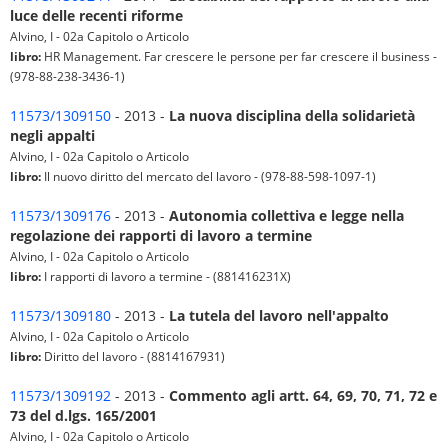
luce delle recenti riforme
Alvino, I - 02a Capitolo o Articolo
libro:
HR Management. Far crescere le persone per far crescere il business -
(978-88-238-3436-1)
11573/1309150
- 2013 -
La nuova disciplina della solidarietà
negli appalti
Alvino, I - 02a Capitolo o Articolo
libro:
Il nuovo diritto del mercato del lavoro - (978-88-598-1097-1)
11573/1309176
- 2013 -
Autonomia collettiva e legge nella
regolazione dei rapporti di lavoro a termine
Alvino, I - 02a Capitolo o Articolo
libro:
I rapporti di lavoro a termine - (881416231X)
11573/1309180
- 2013 -
La tutela del lavoro nell'appalto
Alvino, I - 02a Capitolo o Articolo
libro:
Diritto del lavoro - (8814167931)
11573/1309192
- 2013 -
Commento agli artt. 64, 69, 70, 71, 72 e
73 del d.lgs. 165/2001
Alvino, I - 02a Capitolo o Articolo