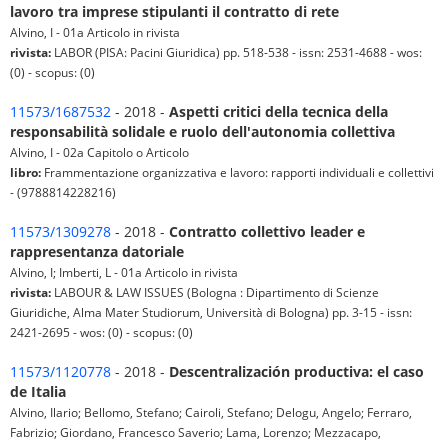
lavoro tra imprese stipulanti il contratto di rete
Alvino, I - 01a Articolo in rivista
rivista:
LABOR (PISA: Pacini Giuridica) pp. 518-538 - issn: 2531-4688 - wos:
(0) - scopus: (0)
11573/1687532
- 2018 -
Aspetti critici della tecnica della
responsabilità solidale e ruolo dell'autonomia collettiva
Alvino, I - 02a Capitolo o Articolo
libro:
Frammentazione organizzativa e lavoro: rapporti individuali e collettivi
- (9788814228216)
11573/1309278
- 2018 -
Contratto collettivo leader e
rappresentanza datoriale
Alvino, I; Imberti, L - 01a Articolo in rivista
rivista:
LABOUR & LAW ISSUES (Bologna : Dipartimento di Scienze
Giuridiche, Alma Mater Studiorum, Università di Bologna) pp. 3-15 - issn:
2421-2695 - wos: (0) - scopus: (0)
11573/1120778
- 2018 -
Descentralización productiva: el caso
de Italia
Alvino, Ilario; Bellomo, Stefano; Cairoli, Stefano; Delogu, Angelo; Ferraro,
Fabrizio; Giordano, Francesco Saverio; Lama, Lorenzo; Mezzacapo,