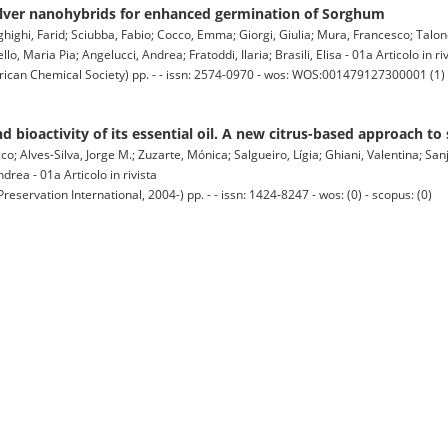
silver nanohybrids for enhanced germination of Sorghum
highi, Farid; Sciubba, Fabio; Cocco, Emma; Giorgi, Giulia; Mura, Francesco; Talon
llo, Maria Pia; Angelucci, Andrea; Fratoddi, Ilaria; Brasili, Elisa - 01a Articolo in ri
 Chemical Society) pp. - - issn: 2574-0970 - wos: WOS:001479127300001 (1) -
 bioactivity of its essential oil. A new citrus-based approach to
o; Alves-Silva, Jorge M.; Zuzarte, Mónica; Salgueiro, Lígia; Ghiani, Valentina; Sanju
ndrea - 01a Articolo in rivista
rvation International, 2004-) pp. - - issn: 1424-8247 - wos: (0) - scopus: (0)