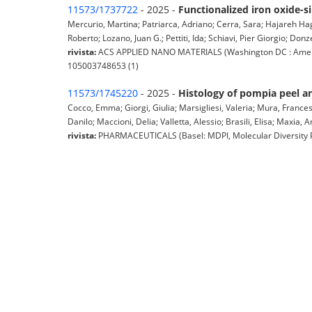
11573/1737722
- 2025 -
Functionalized iron oxide-
Mercurio, Martina; Patriarca, Adriano; Cerra, Sara; Hajareh Hag
Roberto; Lozano, Juan G.; Pettiti, Ida; Schiavi, Pier Giorgio; Donze
rivista:
ACS APPLIED NANO MATERIALS (Washington DC : American
105003748653 (1)
11573/1745220
- 2025 -
Histology of pompia peel and
Cocco, Emma; Giorgi, Giulia; Marsigliesi, Valeria; Mura, Francesc
Danilo; Maccioni, Delia; Valletta, Alessio; Brasili, Elisa; Maxia, A
rivista:
PHARMACEUTICALS (Basel: MDPI, Molecular Diversity Prese