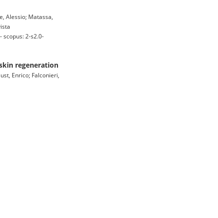
e, Alessio; Matassa,
vista
 scopus: 2-s2.0-
 skin regeneration
st, Enrico; Falconieri,