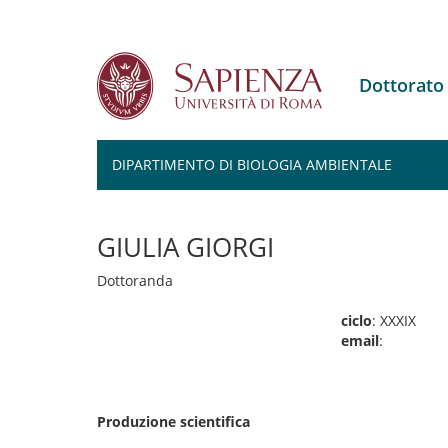
Dottorat
DIPARTIMENTO DI BIOLOGIA AMBIENTALE
Salta
al
GIULIA GIORGI
contenuto
principale
Dottoranda
ciclo
: XXXIX
email
:
Produzione scientifica