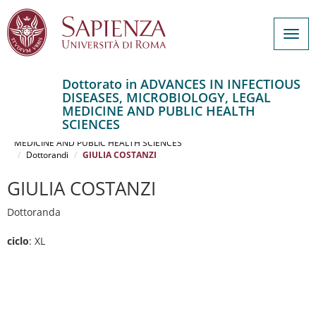
Togg
navig
Dottorato in ADVANCES IN INFECTIOUS
DISEASES, MICROBIOLOGY, LEGAL
Salta
MEDICINE AND PUBLIC HEALTH
al
Home
SCIENCES
contenuto
ADVANCES IN INFECTIOUS DISEASES, MICROBIOLOGY, LEGAL
MEDICINE AND PUBLIC HEALTH SCIENCES
principale
Dottorandi
GIULIA COSTANZI
GIULIA COSTANZI
Dottoranda
ciclo
: XL