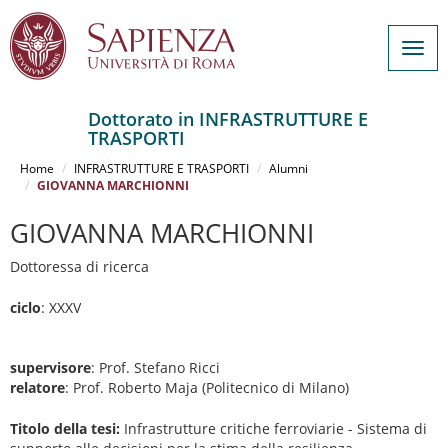
Togg
navig
Dottorato in INFRASTRUTTURE E
TRASPORTI
Salta
al
Home
INFRASTRUTTURE E TRASPORTI
Alumni
contenuto
GIOVANNA MARCHIONNI
principale
GIOVANNA MARCHIONNI
Dottoressa di ricerca
ciclo
: XXXV
supervisore
: Prof. Stefano Ricci
relatore
: Prof. Roberto Maja (Politecnico di Milano)
Titolo della tesi:
Infrastrutture critiche ferroviarie - Sistema di