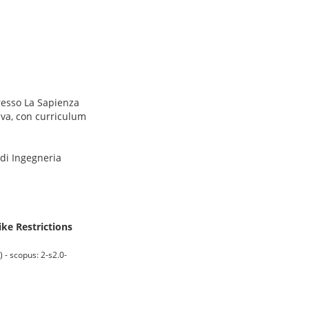
presso La Sapienza
iva, con curriculum
 di Ingegneria
ike Restrictions
- scopus: 2-s2.0-