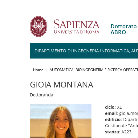
Dottorato
ABRO
DIPARTIMENTO DI INGEGNERIA INFORMATICA, AU
Salta
al
Home
AUTOMATICA, BIOINGEGNERIA E RICERCA OPERATI
contenuto
principale
GIOIA MONTANA
Dottoranda
ciclo
: XL
email
: gioia.m
edificio
: Dipart
Gestionale "Ant
stanza
: A223