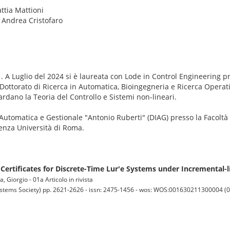
ttia Mattioni
: Andrea Cristofaro
01. A Luglio del 2024 si è laureata con Lode in Control Engineering 
ottorato di Ricerca in Automatica, Bioingegneria e Ricerca Operat
uardano la Teoria del Controllo e Sistemi non-lineari.
 Automatica e Gestionale "Antonio Ruberti" (DIAG) presso la Facoltà
ienza Università di Roma.
 Certificates for Discrete-Time Lur'e Systems under Incremental-l
 Giorgio - 01a Articolo in rivista
ems Society) pp. 2621-2626 - issn: 2475-1456 - wos: WOS:001630211300004 (0) 