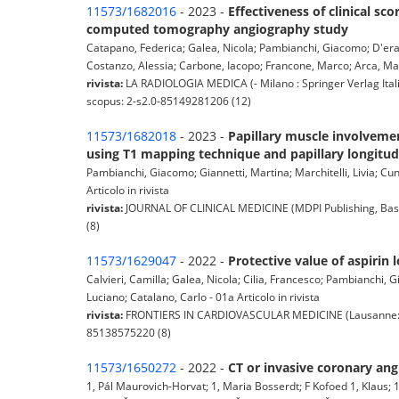
11573/1682016
- 2023 -
Effectiveness of clinical sc
computed tomography angiography study
Catapano, Federica; Galea, Nicola; Pambianchi, Giacomo; D'erasmo
Costanzo, Alessia; Carbone, Iacopo; Francone, Marco; Arca, Marce
rivista:
LA RADIOLOGIA MEDICA (- Milano : Springer Verlag Itali
scopus: 2-s2.0-85149281206 (12)
11573/1682018
- 2023 -
Papillary muscle involvemen
using T1 mapping technique and papillary longitudi
Pambianchi, Giacomo; Giannetti, Martina; Marchitelli, Livia; Cu
Articolo in rivista
rivista:
JOURNAL OF CLINICAL MEDICINE (MDPI Publishing, Basel
(8)
11573/1629047
- 2022 -
Protective value of aspirin 
Calvieri, Camilla; Galea, Nicola; Cilia, Francesco; Pambianchi
Luciano; Catalano, Carlo - 01a Articolo in rivista
rivista:
FRONTIERS IN CARDIOVASCULAR MEDICINE (Lausanne: Fron
85138575220 (8)
11573/1650272
- 2022 -
CT or invasive coronary ang
1, Pál Maurovich-Horvat; 1, Maria Bosserdt; F Kofoed 1, Klaus; 