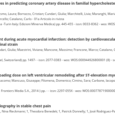
ores in predicting coronary artery disease in familial hypercholes
, Laura; Borrazzo, Cristian; Cundari, Giulia; Marchitelli, Livia; Maranghi, Maria
llo; Catalano, Carlo - 01a Articolo in rivista
a -Turin Italy: Edizioni Minerva Medica) pp. 445-455 - issn: 0033-8362 - wos: W
t during acute myocardial infarction: detection by cardiovascul
nal strain
ndari, Giulia; Maestrini, Viviana; Mancone, Massimo; Francone, Marco; Catalano, C
, Switzerland) pp. 1497- - issn: 2077-0383 - wos: WOS:000944926800001 (8) - 
loading dose on left ventricular remodeling after ST-elevation myo
, Giacomo; Mancuso, Giuseppe; Filomena, Domenico; Cimino, Sara; Carbone, Iacopo
tiers Media S.A., 2014-) pp. - - issn: 2297-055X - wos: WOS:000778719000001 
iography in stable chest pain
1, Nina Rieckmann; 1, Theodora Benedek; 1, Patrick Donnelly; 1, José Rodriguez-Pa