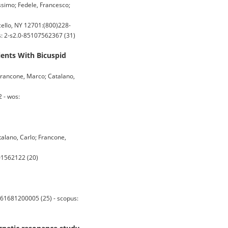
assimo; Fedele, Francesco;
llo, NY 12701:(800)228-
s: 2-s2.0-85107562367 (31)
ients With Bicuspid
; Francone, Marco; Catalano,
 - wos:
talano, Carlo; Francone,
01562122 (20)
1681200005 (25) - scopus: