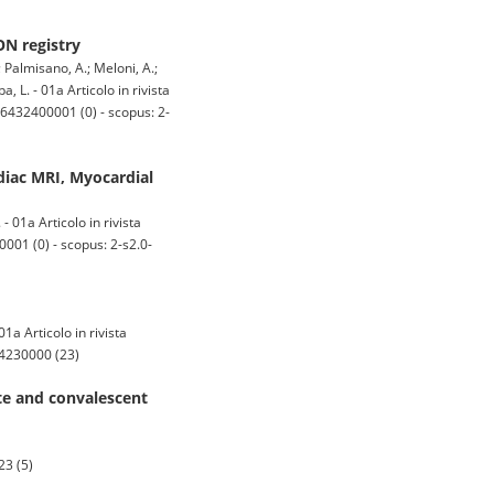
ON registry
.; Palmisano, A.; Meloni, A.;
a, L. - 01a Articolo in rivista
432400001 (0) - scopus: 2-
diac MRI, Myocardial
- 01a Articolo in rivista
1 (0) - scopus: 2-s2.0-
1a Articolo in rivista
84230000 (23)
te and convalescent
3 (5)