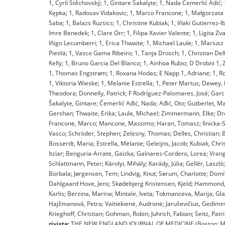
1, Cyril Štěchovský; 1, Gintare Šakalyte; 1, Nada Čemerlić Adić
Kępka; 1, Radosav Vidakovic; 1, Marco Francone; 1, Małgorzata Iln
Saba; 1, Balazs Ruzsics; 1, Christine Kubiak; 1, Iñaki Gutierrez
Imre Benedek; 1, Clare Orr; 1, Filipa Xavier Valente; 1, Ligita Z
Iñigo Lecumberri; 1, Erica Thwaite; 1, Michael Laule; 1, Mariu
Pietilä; 1, Vasco Gama Ribeiro; 1, Tanja Drosch; 1, Christian Dell
Kelly; 1, Bruno Garcia Del Blanco; 1, Ainhoa Rubio; D Drobni 1, 
1, Thomas Engstrøm; 1, Roxana Hodas; E Napp 1, Adriane; 1, Ro
1, Viktoria Wieske; 1, Melanie Estrella; 1, Peter Martus; Dewe
Theodora; Donnelly, Patrick; F Rodríguez-Palomares, José; Garcia
Šakalyte, Gintare; Čemerlić Ađić, Nada; Ađić, Oto; Gutberlet, M
Gershan; Thwaite, Erika; Laule, Michael; Zimmermann, Elke; Dre
Francone, Marco; Mancone, Massimo; Haran, Tomasz; Ilnicka-Sucki
Vasco; Schröder, Stephen; Zelesny, Thomas; Delles, Christian; Be
Bosserdt, Maria; Estrella, Melanie; Geleijns, Jacob; Kubiak, Chri
Itziar; Benguria-Arrate, Gaizka; Galnares-Cordero, Lorea; Vran
Schlattmann, Peter; Károlyi, Mihály; Karády, Júlia; Gellér, Laszl
Borbala; Jørgensen, Tem; Lindvig, Knut; Sørum, Charlotte; Dom
Dahlgaard Hove, Jens; Skødebjerg Kristensen, Kjeld; Hammond, L
Karlis; Berzina, Marina; Mintale, Iveta; Tokmanceva, Marija; Gla
Hajžmanová, Petra; Vaitiekienė, Audronė; Jaruševičius, Gedimin
Krieghoff, Christian; Gohman, Robin; Juhrich, Fabian; Seitz, Patr
rivista:
THE NEW ENGLAND JOURNAL OF MEDICINE (Boston: Massac