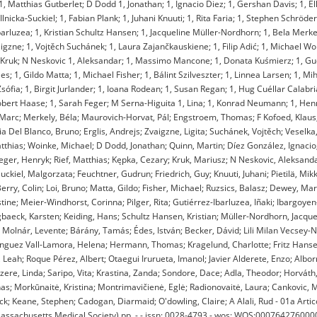
; 1, Matthias Gutberlet; D Dodd 1, Jonathan; 1, Ignacio Diez; 1, Gershan Davis; 1,
icka-Suckiel; 1, Fabian Plank; 1, Juhani Knuuti; 1, Rita Faria; 1, Stephen Schröder;
-Ibarluzea; 1, Kristian Schultz Hansen; 1, Jacqueline Müller-Nordhorn; 1, Bela Merk
vaigzne; 1, Vojtěch Suchánek; 1, Laura Zajančkauskiene; 1, Filip Adić; 1, Michael W
sz Kruk; N Neskovic 1, Aleksandar; 1, Massimo Mancone; 1, Donata Kuśmierz; 1, G
es; 1, Gildo Matta; 1, Michael Fisher; 1, Bálint Szilveszter; 1, Linnea Larsen; 1, Mi
Zsófia; 1, Birgit Jurlander; 1, Ioana Rodean; 1, Susan Regan; 1, Hug Cuéllar Calab
bert Haase; 1, Sarah Feger; M Serna-Higuita 1, Lina; 1, Konrad Neumann; 1, Henry
y, Marc; Merkely, Béla; Maurovich-Horvat, Pál; Engstroem, Thomas; F Kofoed, Klau
 Del Blanco, Bruno; Erglis, Andrejs; Zvaigzne, Ligita; Suchánek, Vojtěch; Veselka
atthias; Woinke, Michael; D Dodd, Jonathan; Quinn, Martin; Díez González, Ignacio;
ger, Henryk; Rief, Matthias; Kępka, Cezary; Kruk, Mariusz; N Neskovic, Aleksanda
el, Malgorzata; Feuchtner, Gudrun; Friedrich, Guy; Knuuti, Juhani; Pietilä, Mikko
rry, Colin; Loi, Bruno; Matta, Gildo; Fisher, Michael; Ruzsics, Balasz; Dewey, Ma
stine; Meier-Windhorst, Corinna; Pilger, Rita; Gutiérrez-Ibarluzea, Iñaki; Ibargoye
gbaeck, Karsten; Keiding, Hans; Schultz Hansen, Kristian; Müller-Nordhorn, Jacqu
ó; Molnár, Levente; Bárány, Tamás; Édes, István; Becker, Dávid; Lili Milan Vecsey-
ínguez Vall-Lamora, Helena; Hermann, Thomas; Kragelund, Charlotte; Fritz Hanse
eah; Roque Pérez, Albert; Otaegui Irurueta, Imanol; Javier Alderete, Enzo; Albor
zere, Linda; Saripo, Vita; Krastina, Zanda; Sondore, Dace; Adla, Theodor; Horváth
as; Morkūnaitė, Kristina; Montrimavičienė, Eglė; Radionovaitė, Laura; Cankovic, M
ick; Keane, Stephen; Cadogan, Diarmaid; O'dowling, Claire; A Alali, Rud - 01a Artico
husetts Medical Society) pp. - - issn: 0028-4793 - wos: WOS:000764276000001