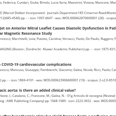
, Federica; Cundari, Giulia; Birtolo, Lucia Ilaria; Maestrini, Viviana; Mancone, M
cel Dekker Incorporated - Journals Department:185 Cimarron Road:Montice
212)685-4540) pp. - - issn: 1097-6647 - wos: WOS:000662870600001 (28) - scopu
Jet on Anterior Mitral Leaflet Causes Diastolic Dysfunction in Pat
ular Magnetic Resonance Study
ncesco; Marchitelli, Livia; Putotto, Carolina; Versacci, Paolo; De Paulis, Ruggero
 (Boston ; Dordrecht : Kluwer Academic Publishers) pp. - - issn: 1875-8312
n COVID-19 cardiovascular complications
Francesco; Mancuso, Giuseppe; Pambianchi, Giacomo; Galea, Nicola; Ricci, Paolo; Ca
) pp. - - issn: 1869-4101 - wos: WOS:000623906600001 (19) - scopus: 2-s2.0-851
cic aorta: is there an added clinical value?
arbone, I.; Catalano, C.; Francone, M.; Galea, N. - 01g Articolo di rassegna (Review)
 AME Publishing Company) pp. 1068-1089 - issn: 2223-3652 - wos: WOS:00056