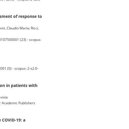
ssment of response to
nni, Claudio Maria; Ricci,
58107500001 (23) - scopus:
1 (0) - scopus: 2-s2.0-
ion in patients with
ivista
 Academic Publishers
e COVID-19: a