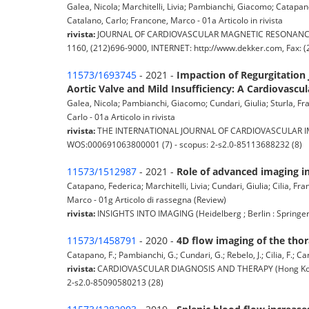
Galea, Nicola; Marchitelli, Livia; Pambianchi, Giacomo; Catapano
Catalano, Carlo; Francone, Marco - 01a Articolo in rivista
rivista:
JOURNAL OF CARDIOVASCULAR MAGNETIC RESONANCE (Mar
1160, (212)696-9000, INTERNET: http://www.dekker.com, Fax: (
11573/1693745
- 2021 -
Impaction of Regurgitation 
Aortic Valve and Mild Insufficiency: A Cardiovasc
Galea, Nicola; Pambianchi, Giacomo; Cundari, Giulia; Sturla, Fra
Carlo - 01a Articolo in rivista
rivista:
THE INTERNATIONAL JOURNAL OF CARDIOVASCULAR IMAGING
WOS:000691063800001 (7) - scopus: 2-s2.0-85113688232 (8)
11573/1512987
- 2021 -
Role of advanced imaging i
Catapano, Federica; Marchitelli, Livia; Cundari, Giulia; Cilia, 
Marco - 01g Articolo di rassegna (Review)
rivista:
INSIGHTS INTO IMAGING (Heidelberg ; Berlin : Springer
11573/1458791
- 2020 -
4D flow imaging of the thora
Catapano, F.; Pambianchi, G.; Cundari, G.; Rebelo, J.; Cilia, F.; C
rivista:
CARDIOVASCULAR DIAGNOSIS AND THERAPY (Hong Kong :
2-s2.0-85090580213 (28)