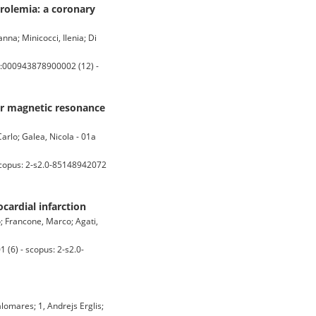
terolemia: a coronary
nna; Minicocci, Ilenia; Di
OS:000943878900002 (12) -
ar magnetic resonance
arlo; Galea, Nicola - 01a
scopus: 2-s2.0-85148942072
cardial infarction
; Francone, Marco; Agati,
(6) - scopus: 2-s2.0-
lomares; 1, Andrejs Erglis;