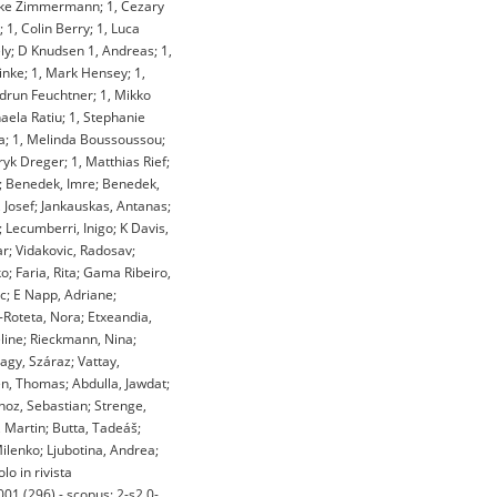
 Elke Zimmermann; 1, Cezary
 1, Colin Berry; 1, Luca
ely; D Knudsen 1, Andreas; 1,
oinke; 1, Mark Hensey; 1,
udrun Feuchtner; 1, Mikko
haela Ratiu; 1, Stephanie
ria; 1, Melinda Boussoussou;
k Dreger; 1, Matthias Rief;
s; Benedek, Imre; Benedek,
, Josef; Jankauskas, Antanas;
 Lecumberri, Inigo; K Davis,
r; Vidakovic, Radosav;
; Faria, Rita; Gama Ribeiro,
rc; E Napp, Adriane;
n-Roteta, Nora; Etxeandia,
eline; Rieckmann, Nina;
Nagy, Száraz; Vattay,
n, Thomas; Abdulla, Jawdat;
noz, Sebastian; Strenge,
, Martin; Butta, Tadeáš;
ilenko; Ljubotina, Andrea;
lo in rivista
 (296) - scopus: 2-s2.0-