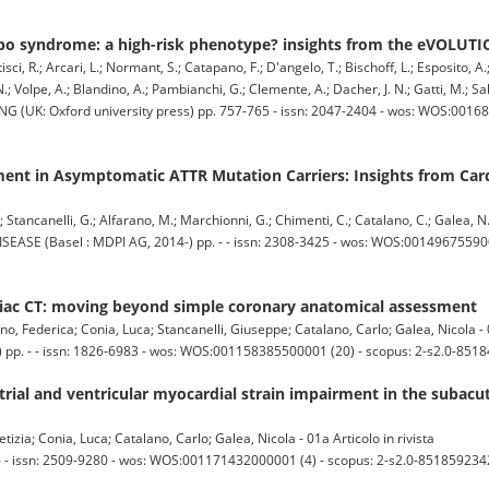
subo syndrome: a high-risk phenotype? insights from the eVOLUTI
isci, R.; Arcari, L.; Normant, S.; Catapano, F.; D'angelo, T.; Bischoff, L.; Esposito, A
, N.; Volpe, A.; Blandino, A.; Pambianchi, G.; Clemente, A.; Dacher, J. N.; Gatti, M.; Sab
: Oxford university press) pp. 757-765 - issn: 2047-2404 - wos: WOS:001686
ement in Asymptomatic ATTR Mutation Carriers: Insights from Car
.; Stancanelli, G.; Alfarano, M.; Marchionni, G.; Chimenti, C.; Catalano, C.; Galea, N. 
(Basel : MDPI AG, 2014-) pp. - - issn: 2308-3425 - wos: WOS:00149675590000
diac CT: moving beyond simple coronary anatomical assessment
o, Federica; Conia, Luca; Stancanelli, Giuseppe; Catalano, Carlo; Galea, Nicola - 0
 pp. - - issn: 1826-6983 - wos: WOS:001158385500001 (20) - scopus: 2-s2.0-851
rial and ventricular myocardial strain impairment in the subacu
tizia; Conia, Luca; Catalano, Carlo; Galea, Nicola - 01a Articolo in rivista
issn: 2509-9280 - wos: WOS:001171432000001 (4) - scopus: 2-s2.0-8518592342