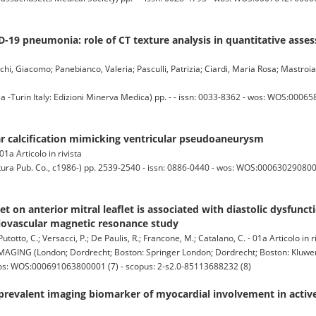
D-19 pneumonia: role of CT texture analysis in quantitative asse
chi, Giacomo; Panebianco, Valeria; Pasculli, Patrizia; Ciardi, Maria Rosa; Mastroia
 -Turin Italy: Edizioni Minerva Medica) pp. - - issn: 0033-8362 - wos: WOS:0006
ar calcification mimicking ventricular pseudoaneurysm
01a Articolo in rivista
a Pub. Co., c1986-) pp. 2539-2540 - issn: 0886-0440 - wos: WOS:00063029080000
et on anterior mitral leaflet is associated with diastolic dysfunct
rdiovascular magnetic resonance study
Putotto, C.; Versacci, P.; De Paulis, R.; Francone, M.; Catalano, C. - 01a Articolo in r
G (London; Dordrecht; Boston: Springer London; Dordrecht; Boston: Kluwer
- wos: WOS:000691063800001 (7) - scopus: 2-s2.0-85113688232 (8)
 prevalent imaging biomarker of myocardial involvement in activ