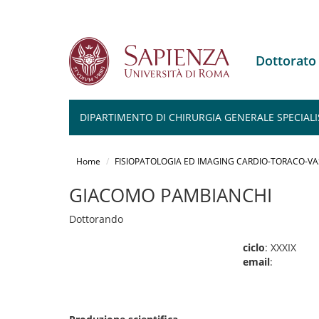
Dottorat
DIPARTIMENTO DI CHIRURGIA GENERALE SPECIALI
Salta
al
Home
FISIOPATOLOGIA ED IMAGING CARDIO-TORACO-V
contenuto
principale
GIACOMO PAMBIANCHI
Dottorando
ciclo
: XXXIX
email
: