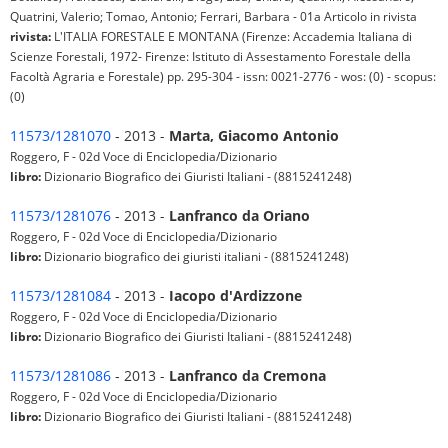
Quatrini, Valerio; Tomao, Antonio; Ferrari, Barbara - 01a Articolo in rivista
rivista:
L'ITALIA FORESTALE E MONTANA (Firenze: Accademia Italiana di
Scienze Forestali, 1972- Firenze: Istituto di Assestamento Forestale della
Facoltà Agraria e Forestale) pp. 295-304 - issn: 0021-2776 - wos: (0) - scopus:
(0)
11573/1281070
- 2013 -
Marta, Giacomo Antonio
Roggero, F - 02d Voce di Enciclopedia/Dizionario
libro:
Dizionario Biografico dei Giuristi Italiani - (8815241248)
11573/1281076
- 2013 -
Lanfranco da Oriano
Roggero, F - 02d Voce di Enciclopedia/Dizionario
libro:
Dizionario biografico dei giuristi italiani - (8815241248)
11573/1281084
- 2013 -
Iacopo d'Ardizzone
Roggero, F - 02d Voce di Enciclopedia/Dizionario
libro:
Dizionario Biografico dei Giuristi Italiani - (8815241248)
11573/1281086
- 2013 -
Lanfranco da Cremona
Roggero, F - 02d Voce di Enciclopedia/Dizionario
libro:
Dizionario Biografico dei Giuristi Italiani - (8815241248)