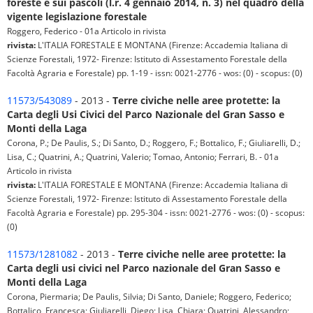
foreste e sui pascoli (l.r. 4 gennaio 2014, n. 3) nel quadro della
vigente legislazione forestale
Roggero, Federico - 01a Articolo in rivista
rivista:
L'ITALIA FORESTALE E MONTANA (Firenze: Accademia Italiana di
Scienze Forestali, 1972- Firenze: Istituto di Assestamento Forestale della
Facoltà Agraria e Forestale) pp. 1-19 - issn: 0021-2776 - wos: (0) - scopus: (0)
11573/543089
- 2013 -
Terre civiche nelle aree protette: la
Carta degli Usi Civici del Parco Nazionale del Gran Sasso e
Monti della Laga
Corona, P.; De Paulis, S.; Di Santo, D.; Roggero, F.; Bottalico, F.; Giuliarelli, D.;
Lisa, C.; Quatrini, A.; Quatrini, Valerio; Tomao, Antonio; Ferrari, B. - 01a
Articolo in rivista
rivista:
L'ITALIA FORESTALE E MONTANA (Firenze: Accademia Italiana di
Scienze Forestali, 1972- Firenze: Istituto di Assestamento Forestale della
Facoltà Agraria e Forestale) pp. 295-304 - issn: 0021-2776 - wos: (0) - scopus:
(0)
11573/1281082
- 2013 -
Terre civiche nelle aree protette: la
Carta degli usi civici nel Parco nazionale del Gran Sasso e
Monti della Laga
Corona, Piermaria; De Paulis, Silvia; Di Santo, Daniele; Roggero, Federico;
Bottalico, Francesca; Giuliarelli, Diego; Lisa, Chiara; Quatrini, Alessandro;