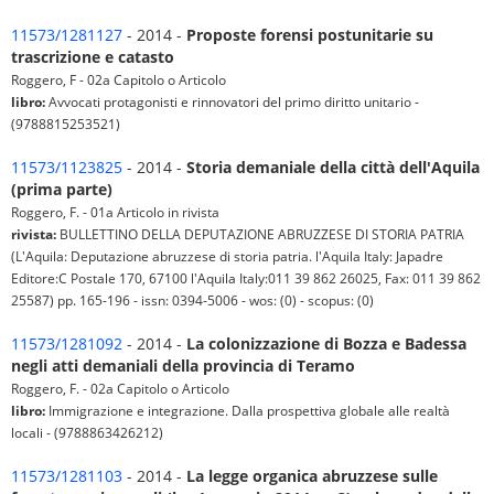
11573/1281127
- 2014 -
Proposte forensi postunitarie su
trascrizione e catasto
Roggero, F - 02a Capitolo o Articolo
libro:
Avvocati protagonisti e rinnovatori del primo diritto unitario -
(9788815253521)
11573/1123825
- 2014 -
Storia demaniale della città dell'Aquila
(prima parte)
Roggero, F. - 01a Articolo in rivista
rivista:
BULLETTINO DELLA DEPUTAZIONE ABRUZZESE DI STORIA PATRIA
(L'Aquila: Deputazione abruzzese di storia patria. l'Aquila Italy: Japadre
Editore:C Postale 170, 67100 l'Aquila Italy:011 39 862 26025, Fax: 011 39 862
25587) pp. 165-196 - issn: 0394-5006 - wos: (0) - scopus: (0)
11573/1281092
- 2014 -
La colonizzazione di Bozza e Badessa
negli atti demaniali della provincia di Teramo
Roggero, F. - 02a Capitolo o Articolo
libro:
Immigrazione e integrazione. Dalla prospettiva globale alle realtà
locali - (9788863426212)
11573/1281103
- 2014 -
La legge organica abruzzese sulle