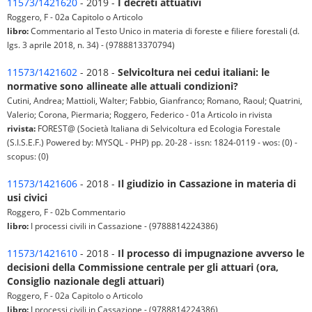
11573/1421620
- 2019 -
I decreti attuativi
Roggero, F - 02a Capitolo o Articolo
libro:
Commentario al Testo Unico in materia di foreste e filiere forestali (d.
lgs. 3 aprile 2018, n. 34) - (9788813370794)
11573/1421602
- 2018 -
Selvicoltura nei cedui italiani: le
normative sono allineate alle attuali condizioni?
Cutini, Andrea; Mattioli, Walter; Fabbio, Gianfranco; Romano, Raoul; Quatrini,
Valerio; Corona, Piermaria; Roggero, Federico - 01a Articolo in rivista
rivista:
FOREST@ (Società Italiana di Selvicoltura ed Ecologia Forestale
(S.I.S.E.F.) Powered by: MYSQL - PHP) pp. 20-28 - issn: 1824-0119 - wos: (0) -
scopus: (0)
11573/1421606
- 2018 -
Il giudizio in Cassazione in materia di
usi civici
Roggero, F - 02b Commentario
libro:
I processi civili in Cassazione - (9788814224386)
11573/1421610
- 2018 -
Il processo di impugnazione avverso le
decisioni della Commissione centrale per gli attuari (ora,
Consiglio nazionale degli attuari)
Roggero, F - 02a Capitolo o Articolo
libro:
I processi civili in Cassazione - (9788814224386)