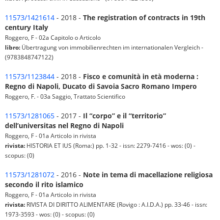
11573/1421614
- 2018 -
The registration of contracts in 19th
century Italy
Roggero, F - 02a Capitolo o Articolo
libro:
Übertragung von immobilienrechten im internationalen Vergleich -
(9783848747122)
11573/1123844
- 2018 -
Fisco e comunità in età moderna :
Regno di Napoli, Ducato di Savoia Sacro Romano Impero
Roggero, F. - 03a Saggio, Trattato Scientifico
11573/1281065
- 2017 -
Il “corpo” e il “territorio”
dell’universitas nel Regno di Napoli
Roggero, F - 01a Articolo in rivista
rivista:
HISTORIA ET IUS (Roma:) pp. 1-32 - issn: 2279-7416 - wos: (0) -
scopus: (0)
11573/1281072
- 2016 -
Note in tema di macellazione religiosa
secondo il rito islamico
Roggero, F - 01a Articolo in rivista
rivista:
RIVISTA DI DIRITTO ALIMENTARE (Rovigo : A.I.D.A.) pp. 33-46 - issn:
1973-3593 - wos: (0) - scopus: (0)