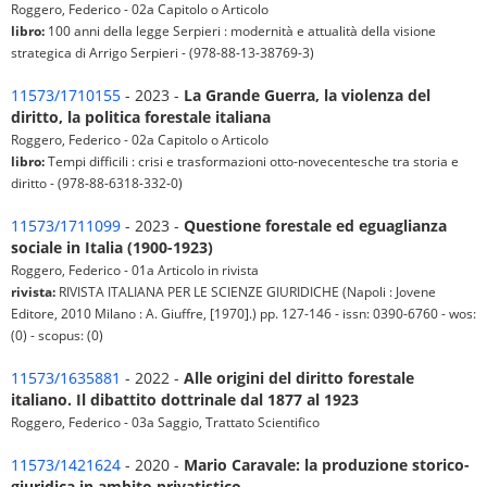
Roggero, Federico - 02a Capitolo o Articolo
libro:
100 anni della legge Serpieri : modernità e attualità della visione
strategica di Arrigo Serpieri - (978-88-13-38769-3)
11573/1710155
- 2023 -
La Grande Guerra, la violenza del
diritto, la politica forestale italiana
Roggero, Federico - 02a Capitolo o Articolo
libro:
Tempi difficili : crisi e trasformazioni otto-novecentesche tra storia e
diritto - (978-88-6318-332-0)
11573/1711099
- 2023 -
Questione forestale ed eguaglianza
sociale in Italia (1900-1923)
Roggero, Federico - 01a Articolo in rivista
rivista:
RIVISTA ITALIANA PER LE SCIENZE GIURIDICHE (Napoli : Jovene
Editore, 2010 Milano : A. Giuffre, [1970].) pp. 127-146 - issn: 0390-6760 - wos:
(0) - scopus: (0)
11573/1635881
- 2022 -
Alle origini del diritto forestale
italiano. Il dibattito dottrinale dal 1877 al 1923
Roggero, Federico - 03a Saggio, Trattato Scientifico
11573/1421624
- 2020 -
Mario Caravale: la produzione storico-
giuridica in ambito privatistico