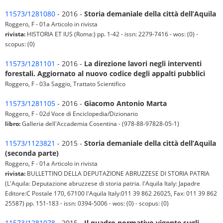
11573/1281080
- 2016 -
Storia demaniale della città dell’Aquila
Roggero, F - 01a Articolo in rivista
rivista:
HISTORIA ET IUS (Roma:) pp. 1-42 - issn: 2279-7416 - wos: (0) -
scopus: (0)
11573/1281101
- 2016 -
La direzione lavori negli interventi
forestali. Aggiornato al nuovo codice degli appalti pubblici
Roggero, F - 03a Saggio, Trattato Scientifico
11573/1281105
- 2016 -
Giacomo Antonio Marta
Roggero, F - 02d Voce di Enciclopedia/Dizionario
libro:
Galleria dell'Accademia Cosentina - (978-88-97828-05-1)
11573/1123821
- 2015 -
Storia demaniale della città dell’Aquila
(seconda parte)
Roggero, F - 01a Articolo in rivista
rivista:
BULLETTINO DELLA DEPUTAZIONE ABRUZZESE DI STORIA PATRIA
(L'Aquila: Deputazione abruzzese di storia patria. l'Aquila Italy: Japadre
Editore:C Postale 170, 67100 l'Aquila Italy:011 39 862 26025, Fax: 011 39 862
25587) pp. 151-183 - issn: 0394-5006 - wos: (0) - scopus: (0)
11573/1281078
- 2015 -
Il quadro normativo vigente sugli