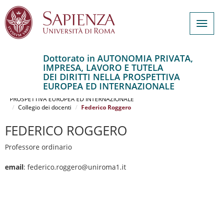
Togg
navig
Dottorato in AUTONOMIA PRIVATA,
IMPRESA, LAVORO E TUTELA
Salta
DEI DIRITTI NELLA PROSPETTIVA
al
Home
EUROPEA ED INTERNAZIONALE
contenuto
AUTONOMIA PRIVATA, IMPRESA, LAVORO E TUTELA DEI DIRITTI NELLA
PROSPETTIVA EUROPEA ED INTERNAZIONALE
principale
Collegio dei docenti
Federico Roggero
FEDERICO ROGGERO
Professore ordinario
email
: federico.roggero@uniroma1.it