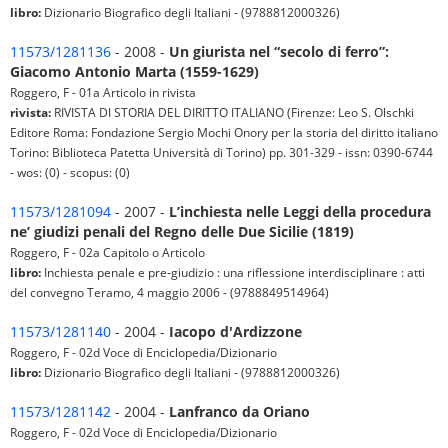
libro:
Dizionario Biografico degli Italiani - (9788812000326)
11573/1281136
- 2008 -
Un giurista nel “secolo di ferro”:
Giacomo Antonio Marta (1559-1629)
Roggero, F - 01a Articolo in rivista
rivista:
RIVISTA DI STORIA DEL DIRITTO ITALIANO (Firenze: Leo S. Olschki
Editore Roma: Fondazione Sergio Mochi Onory per la storia del diritto italiano
Torino: Biblioteca Patetta Università di Torino) pp. 301-329 - issn: 0390-6744
- wos: (0) - scopus: (0)
11573/1281094
- 2007 -
L’inchiesta nelle Leggi della procedura
ne’ giudizi penali del Regno delle Due Sicilie (1819)
Roggero, F - 02a Capitolo o Articolo
libro:
Inchiesta penale e pre-giudizio : una riflessione interdisciplinare : atti
del convegno Teramo, 4 maggio 2006 - (9788849514964)
11573/1281140
- 2004 -
Iacopo d'Ardizzone
Roggero, F - 02d Voce di Enciclopedia/Dizionario
libro:
Dizionario Biografico degli Italiani - (9788812000326)
11573/1281142
- 2004 -
Lanfranco da Oriano
Roggero, F - 02d Voce di Enciclopedia/Dizionario