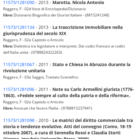
11573/1281090
- 2013 -
Marotta, Nicola Antonio
Roggero, F - 02d Voce di Enciclopedia/Dizionario
libro:
Dizionario Biografico dei Giuristi Italiani - (8815241248)
11573/1281134
- 2013 -
La trascrizione immobiliare nella
giurisprudenza del secolo XIX
Roggero, F - 02a Capitolo o Articolo
libro:
Dialettica tra legislatore e interprete. Dai codici francesi ai codici
dell'Italia unita - (9788824322263)
11573/1281067
- 2011 -
Stato e Chiesa in Abruzzo durante la
rivoluzione unitaria
Roggero, F - 03a Saggio, Trattato Scientifico
11573/1281096
- 2011 -
Note su Carlo Armellini giurista (1776-
1863). «Fedele sempre al culto della patria e della riforma»,
Roggero, F - 02a Capitolo o Articolo
libro:
Avvocati che fecero l’Italia - (9788815237941)
11573/1281098
- 2010 -
Le matrici del diritto commerciale tra
storia e tendenze evolutive. Atti del convegno (Como, 18-19
ottobre 2007), a cura di Serenella Rossi e Claudia Storti
(Varese, Insubria University Press, 2009)