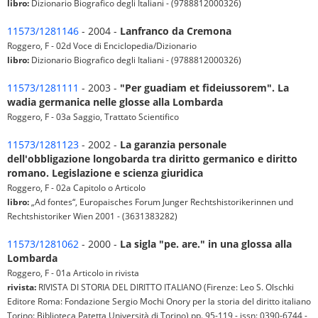
libro:
Dizionario Biografico degli Italiani - (9788812000326)
11573/1281146
- 2004 -
Lanfranco da Cremona
Roggero, F - 02d Voce di Enciclopedia/Dizionario
libro:
Dizionario Biografico degli Italiani - (9788812000326)
11573/1281111
- 2003 -
"Per guadiam et fideiussorem". La
wadia germanica nelle glosse alla Lombarda
Roggero, F - 03a Saggio, Trattato Scientifico
11573/1281123
- 2002 -
La garanzia personale
dell'obbligazione longobarda tra diritto germanico e diritto
romano. Legislazione e scienza giuridica
Roggero, F - 02a Capitolo o Articolo
libro:
„Ad fontes“, Europaisches Forum Junger Rechtshistorikerinnen und
Rechtshistoriker Wien 2001 - (3631383282)
11573/1281062
- 2000 -
La sigla "pe. are." in una glossa alla
Lombarda
Roggero, F - 01a Articolo in rivista
rivista:
RIVISTA DI STORIA DEL DIRITTO ITALIANO (Firenze: Leo S. Olschki
Editore Roma: Fondazione Sergio Mochi Onory per la storia del diritto italiano
Torino: Biblioteca Patetta Università di Torino) pp. 95-119 - issn: 0390-6744 -