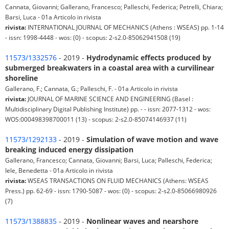
Cannata, Giovanni; Gallerano, Francesco; Palleschi, Federica; Petrelli, Chiara;
Barsi, Luca - 01a Articolo in rivista
rivista:
INTERNATIONAL JOURNAL OF MECHANICS (Athens : WSEAS) pp. 1-14
- issn: 1998-4448 - wos: (0) - scopus: 2-s2.0-85062941508 (19)
11573/1332576
- 2019 -
Hydrodynamic effects produced by
submerged breakwaters in a coastal area with a curvilinear
shoreline
Gallerano, F.; Cannata, G.; Palleschi, F. - 01a Articolo in rivista
rivista:
JOURNAL OF MARINE SCIENCE AND ENGINEERING (Basel :
Multidisciplinary Digital Publishing Institute) pp. - - issn: 2077-1312 - wos:
WOS:000498398700011 (13) - scopus: 2-s2.0-85074146937 (11)
11573/1292133
- 2019 -
Simulation of wave motion and wave
breaking induced energy dissipation
Gallerano, Francesco; Cannata, Giovanni; Barsi, Luca; Palleschi, Federica;
Iele, Benedetta - 01a Articolo in rivista
rivista:
WSEAS TRANSACTIONS ON FLUID MECHANICS (Athens: WSEAS
Press.) pp. 62-69 - issn: 1790-5087 - wos: (0) - scopus: 2-s2.0-85066980926
(7)
11573/1388835
- 2019 -
Nonlinear waves and nearshore