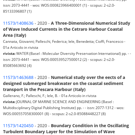
issn: 2073-4441 - wos: WOS:000823966400001 (1) - scopus: 2-s2.0-
85133396807 (1)
11573/1408636
- 2020 -
A Three-Dimensional Numerical Study
of Wave Induced Currents in the Cetraro Harbour Coastal
Area (Italy)
Cannata, Giovanni; Palleschi, Federica; Iele, Benedetta; Cioffi, Francesco -
01a Articolo in rivista
rivista:
WATER (Basel : Molecular Diversity Preservation International) pp. - -
issn: 2073-4441 - wos: WOS:000539527500012 (2) - scopus: 2-s2.0-
85085663692 (4)
11573/1463688
- 2020 -
Numerical study over the eects of a
designed submerged breakwater on the coastal sediment
transport in the Pescara Harbour (Italy)
Gallerano, F.; Palleschi, F.; Iele, B. - 01a Articolo in rivista
rivista:
JOURNAL OF MARINE SCIENCE AND ENGINEERING (Basel :
Multidisciplinary Digital Publishing Institute) pp. - - issn: 2077-1312 - wos:
WOS:000557058300001 (8) - scopus: 2-s2.0-85088448227 (8)
11573/1420450
- 2020 -
Boundary Condition in the Oscillating
Turbulent Boundary Layer for the Simulation of Wave