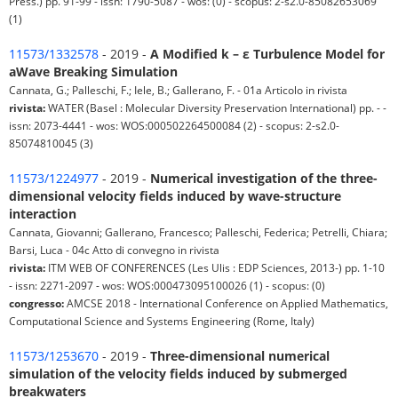
Press.) pp. 91-99 - issn: 1790-5087 - wos: (0) - scopus: 2-s2.0-85082653069
(1)
11573/1332578
- 2019 -
A Modified k – ε Turbulence Model for
aWave Breaking Simulation
Cannata, G.; Palleschi, F.; Iele, B.; Gallerano, F. - 01a Articolo in rivista
rivista:
WATER (Basel : Molecular Diversity Preservation International) pp. - -
issn: 2073-4441 - wos: WOS:000502264500084 (2) - scopus: 2-s2.0-
85074810045 (3)
11573/1224977
- 2019 -
Numerical investigation of the three-
dimensional velocity fields induced by wave-structure
interaction
Cannata, Giovanni; Gallerano, Francesco; Palleschi, Federica; Petrelli, Chiara;
Barsi, Luca - 04c Atto di convegno in rivista
rivista:
ITM WEB OF CONFERENCES (Les Ulis : EDP Sciences, 2013-) pp. 1-10
- issn: 2271-2097 - wos: WOS:000473095100026 (1) - scopus: (0)
congresso:
AMCSE 2018 - International Conference on Applied Mathematics,
Computational Science and Systems Engineering (Rome, Italy)
11573/1253670
- 2019 -
Three-dimensional numerical
simulation of the velocity fields induced by submerged
breakwaters