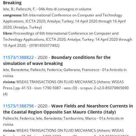
Breaking
Iele, B.; Palleschi, F. - 04b Atto di convegno in volume
congresso:
6th International Conference on Computer and Technology
Applications, ICCTA 2020; Antalya; Turkey; 14 April 2020 through 16 April
2020; (Antalya, Turkey)
libro:
Proceedings of 6th International Conference on Computer and
Technology Applications, ICCTA 2020; Antalya; Turkey; 14 April 2020 through
16 April 2020; - (9781450377492)
11573/1388822
- 2020 -
Boundary conditions for the
simulation of wave breaking
Iele, Benedetta; Palleschi, Federica; Gallerano, Francesco - 01a Articolo in
rivista
rivista:
WSEAS TRANSACTIONS ON FLUID MECHANICS (Athens: WSEAS
Press.) pp. 41-53 - issn: 1790-5087 - wos: (0) - scopus: 2-s2.0-85079865690
(4)
11573/1388798
- 2020 -
Wave Fields and Nearshore Currents in
the Coastal Region Opposite San Mauro Cilento (Italy)
Palleschi, Federica; Iele, Benedetta; Tamburrino, Marco - 01a Articolo in
rivista
rivista:
WSEAS TRANSACTIONS ON FLUID MECHANICS (Athens: WSEAS