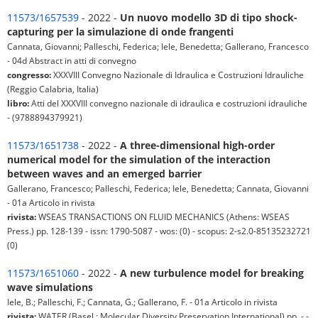
11573/1657539
- 2022 -
Un nuovo modello 3D di tipo shock-
capturing per la simulazione di onde frangenti
Cannata, Giovanni; Palleschi, Federica; Iele, Benedetta; Gallerano, Francesco
- 04d Abstract in atti di convegno
congresso:
XXXVIII Convegno Nazionale di Idraulica e Costruzioni Idrauliche
(Reggio Calabria, Italia)
libro:
Atti del XXXVIII convegno nazionale di idraulica e costruzioni idrauliche
- (9788894379921)
11573/1651738
- 2022 -
A three-dimensional high-order
numerical model for the simulation of the interaction
between waves and an emerged barrier
Gallerano, Francesco; Palleschi, Federica; Iele, Benedetta; Cannata, Giovanni
- 01a Articolo in rivista
rivista:
WSEAS TRANSACTIONS ON FLUID MECHANICS (Athens: WSEAS
Press.) pp. 128-139 - issn: 1790-5087 - wos: (0) - scopus: 2-s2.0-85135232721
(0)
11573/1651060
- 2022 -
A new turbulence model for breaking
wave simulations
Iele, B.; Palleschi, F.; Cannata, G.; Gallerano, F. - 01a Articolo in rivista
rivista:
WATER (Basel : Molecular Diversity Preservation International) pp. - -