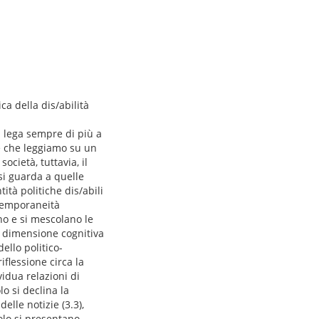
ca della dis/abilità
i lega sempre di più a
e che leggiamo su un
ocietà, tuttavia, il
 si guarda a quelle
ità politiche dis/abili
ntemporaneità
no e si mescolano le
na dimensione cognitiva
llo politico-
iflessione circa la
vidua relazioni di
o si declina la
elle notizie (3.3),
tolo si presentano