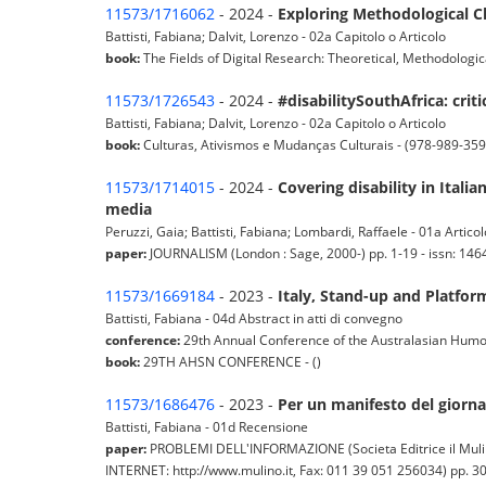
11573/1716062
- 2024 -
Exploring Methodological Ch
Battisti, Fabiana; Dalvit, Lorenzo - 02a Capitolo o Articolo
book:
The Fields of Digital Research: Theoretical, Methodologi
11573/1726543
- 2024 -
#disabilitySouthAfrica: crit
Battisti, Fabiana; Dalvit, Lorenzo - 02a Capitolo o Articolo
book:
Culturas, Ativismos e Mudanças Culturais - (978-989-359
11573/1714015
- 2024 -
Covering disability in Ital
media
Peruzzi, Gaia; Battisti, Fabiana; Lombardi, Raffaele - 01a Articolo
paper:
JOURNALISM (London : Sage, 2000-) pp. 1-19 - issn: 14
11573/1669184
- 2023 -
Italy, Stand-up and Platfor
Battisti, Fabiana - 04d Abstract in atti di convegno
conference:
29th Annual Conference of the Australasian Humou
book:
29TH AHSN CONFERENCE - ()
11573/1686476
- 2023 -
Per un manifesto del giorna
Battisti, Fabiana - 01d Recensione
paper:
PROBLEMI DELL'INFORMAZIONE (Societa Editrice il Mulin
INTERNET: http://www.mulino.it, Fax: 011 39 051 256034) pp. 303