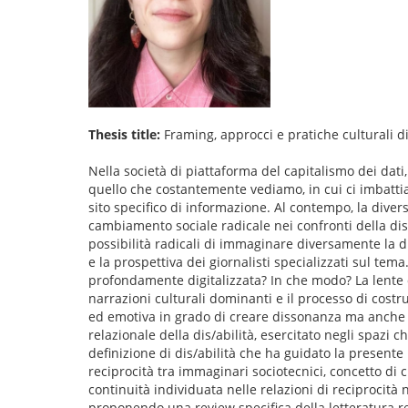
Thesis title:
Framing, approcci e pratiche culturali di 
Nella società di piattaforma del capitalismo dei dati
quello che costantemente vediamo, in cui ci imbatt
sito specifico di informazione. Al contempo, la diversi
cambiamento sociale radicale nei confronti della dis/
possibilità radicali di immaginare diversamente la di
e la prospettiva dei giornalisti specializzati sul tem
profondamente digitalizzata? In che modo? La lente di
narrazioni culturali dominanti e il processo di costr
ed emotiva in grado di creare dissonanza ma anche r
relazionale della dis/abilità, esercitato negli spazi c
definizione di dis/abilità che ha guidato la presente r
reciprocità tra immaginari sociotecnici, concetto di c
continuità individuata nelle relazioni di reciprocità n
proponendo una review specifica della letteratura rel