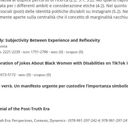
ttata per i differenti ambiti e considerazione etiche (4.2). Nel quinto
tti sociali (post) delle identità politiche dis/abili su Instagram (5.2). 
mente aperte sulla centralità che il concetto di marginalità racchi
aly: Subjectivity Between Experience and Reflexivity
vista
2221-2239 - issn: 1751-2786 - wos: (0) - scopus: (0)
ration of Jokes About Black Women with Disabilities on TikTok i
73-5172 - wos: (0) - scopus: (0)
e verrà. Un manifesto urgente per custodire l’importanza simbolica
ial of the Post-Truth Era
th Era: Perspectives, Contexts, Dynamics - (978-961-297-242-4; 978-961-297-24