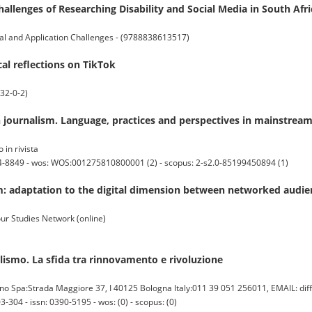
allenges of Researching Disability and Social Media in South Afri
cal and Application Challenges - (9788838613517)
ical reflections on TikTok
32-0-2)
ian journalism. Language, practices and perspectives in mainstream
 in rivista
64-8849 - wos: WOS:001275810800001 (2) - scopus: 2-s2.0-85199450894 (1)
m: adaptation to the digital dimension between networked audienc
r Studies Network (online)
lismo. La sfida tra rinnovamento e rivoluzione
o Spa:Strada Maggiore 37, I 40125 Bologna Italy:011 39 051 256011, EMAIL: dif
-304 - issn: 0390-5195 - wos: (0) - scopus: (0)