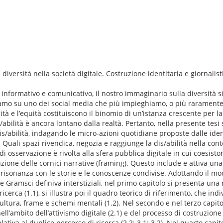
diversità nella società digitale. Costruzione identitaria e giornalisti
, informativo e comunicativo, il nostro immaginario sulla diversità s
iamo su uno dei social media che più impieghiamo, o più rarament
tà e l’equità costituiscono il binomio di un’istanza crescente per la s
abilità è ancora lontano dalla realtà. Pertanto, nella presente tesi
s/abilità, indagando le micro-azioni quotidiane proposte dalle ident
a. Quali spazi rivendica, negozia e raggiunge la dis/abilità nella co
 osservazione è rivolta alla sfera pubblica digitale in cui coesisto
uzione delle cornici narrative (framing). Questo include e attiva u
isonanza con le storie e le conoscenze condivise. Adottando il mode
he Gramsci definiva interstiziali, nel primo capitolo si presenta una r
icerca (1.1), si illustra poi il quadro teorico di riferimento, che indi
ultura, frame e schemi mentali (1.2). Nel secondo e nel terzo capitol
ell’ambito dell’attivismo digitale (2.1) e del processo di costruzione d
ativa al duplice percorso di ricerca (2.2; 3.1; 3.2). Nel quarto capi