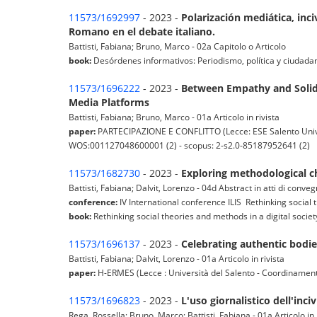
11573/1692997
- 2023 -
Polarización mediática, inci
Romano en el debate italiano.
Battisti, Fabiana; Bruno, Marco - 02a Capitolo o Articolo
book:
Desórdenes informativos: Periodismo, política y ciudada
11573/1696222
- 2023 -
Between Empathy and Solida
Media Platforms
Battisti, Fabiana; Bruno, Marco - 01a Articolo in rivista
paper:
PARTECIPAZIONE E CONFLITTO (Lecce: ESE Salento Univers
WOS:001127048600001 (2) - scopus: 2-s2.0-85187952641 (2)
11573/1682730
- 2023 -
Exploring methodological ch
Battisti, Fabiana; Dalvit, Lorenzo - 04d Abstract in atti di conve
conference:
IV International conference ILIS Rethinking social 
book:
Rethinking social theories and methods in a digital soci
11573/1696137
- 2023 -
Celebrating authentic bodies
Battisti, Fabiana; Dalvit, Lorenzo - 01a Articolo in rivista
paper:
H-ERMES (Lecce : Università del Salento - Coordinament
11573/1696823
- 2023 -
L'uso giornalistico dell'inci
Rega, Rossella; Bruno, Marco; Battisti, Fabiana - 01a Articolo in 