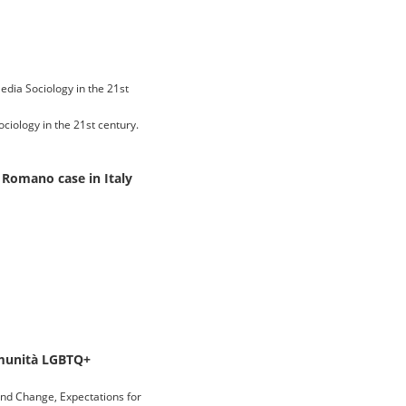
dia Sociology in the 21st
iology in the 21st century.
a Romano case in Italy
comunità LGBTQ+
and Change, Expectations for