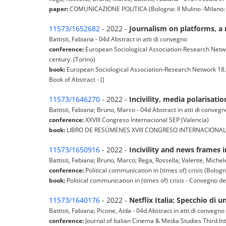
paper:
COMUNICAZIONE POLITICA (Bologna: Il Mulino -Milano: Fra
11573/1652682
- 2022 -
Journalism on platforms, a 
Battisti, Fabiana - 04d Abstract in atti di convegno
conference:
European Sociological Association-Research Netwo
century. (Torino)
book:
European Sociological Association-Research Network 18. 
Book of Abstract - ()
11573/1646270
- 2022 -
Incivility, media polarisat
Battisti, Fabiana; Bruno, Marco - 04d Abstract in atti di convegn
conference:
XXVIII Congreso Internacional SEP (Valencia)
book:
LIBRO DE RESÚMENES XVIII CONGRESO INTERNACIONAL 
11573/1650916
- 2022 -
Incivility and news frames
Battisti, Fabiana; Bruno, Marco; Rega, Rossella; Valente, Michele
conference:
Political communication in (times of) crisis (Bolog
book:
Political communication in (times of) crisis - Convegno de
11573/1640176
- 2022 -
Netflix Italia: Specchio d
Battisti, Fabiana; Picone, Aida - 04d Abstract in atti di convegno
conference:
Journal of Italian Cinema & Media Studies Third I