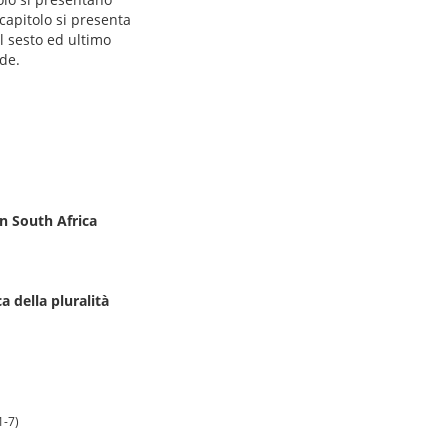
 capitolo si presenta
Nel sesto ed ultimo
ude.
n South Africa
 della pluralità
1-7)