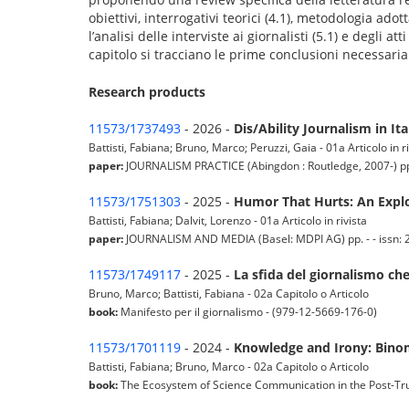
obiettivi, interrogativi teorici (4.1), metodologia ado
l’analisi delle interviste ai giornalisti (5.1) e degli a
capitolo si tracciano le prime conclusioni necessaria
Research products
11573/1737493
- 2026 -
Dis/Ability Journalism in It
Battisti, Fabiana; Bruno, Marco; Peruzzi, Gaia - 01a Articolo in ri
paper:
JOURNALISM PRACTICE (Abingdon : Routledge, 2007-) pp. 
11573/1751303
- 2025 -
Humor That Hurts: An Explo
Battisti, Fabiana; Dalvit, Lorenzo - 01a Articolo in rivista
paper:
JOURNALISM AND MEDIA (Basel: MDPI AG) pp. - - issn: 26
11573/1749117
- 2025 -
La sfida del giornalismo ch
Bruno, Marco; Battisti, Fabiana - 02a Capitolo o Articolo
book:
Manifesto per il giornalismo - (979-12-5669-176-0)
11573/1701119
- 2024 -
Knowledge and Irony: Binom
Battisti, Fabiana; Bruno, Marco - 02a Capitolo o Articolo
book:
The Ecosystem of Science Communication in the Post-Tru