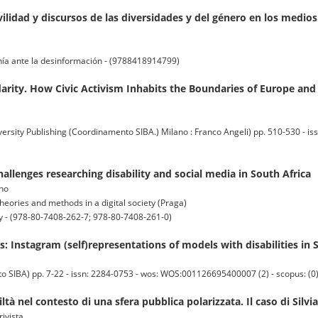
vilidad y discursos de las diversidades y del género en los medios
nía ante la desinformación - (9788418914799)
rity. How Civic Activism Inhabits the Boundaries of Europe and 
ity Publishing (Coordinamento SIBA.) Milano : Franco Angeli) pp. 510-530 - iss
allenges researching disability and social media in South Africa
gno
theories and methods in a digital society (Praga)
ety - (978-80-7408-262-7; 978-80-7408-261-0)
: Instagram (self)representations of models with disabilities in 
o SIBA) pp. 7-22 - issn: 2284-0753 - wos: WOS:001126695400007 (2) - scopus: (0
viltà nel contesto di una sfera pubblica polarizzata. Il caso di Sil
rivista