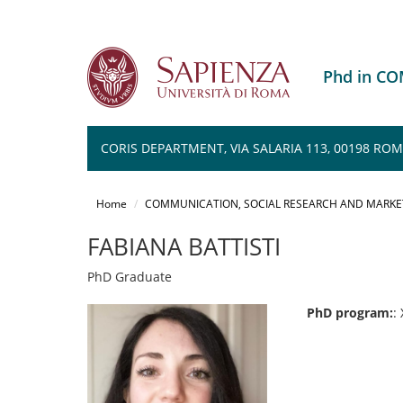
Phd in C
CORIS DEPARTMENT, VIA SALARIA 113, 00198 RO
Salta
al
Home
COMMUNICATION, SOCIAL RESEARCH AND MARKE
contenuto
principale
FABIANA BATTISTI
PhD Graduate
PhD program:
: