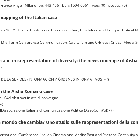
nco Angeli Milano) pp. 443-466 - issn: 1594-6061 - wos: (0) - scopus: (0)
mapping of the Italian case
rk 18. Mid-Term Conference Communication, Capitalism and Critique: Critical Me
Mid-Term Conference Communication, Capitalism and Critique: Critical Media Soc
ion and misrepresentation of diversity: the news coverage of Aish
o
DE LA SEP DES (INFORMACIÓN Y ÓRDENES INFORMATIVOS) - ()
 in the Aisha Romano case
 - 04d Abstract in atti di convegno
na)
ll’Associazione Italiana di Comunicazione Politica (AssoComPol) - ()
i un mondo che cambia? Uno studio sulle rappresentazioni della 
nternational Conference-"Italian Cinema and Media: Past and Present, Continuity 