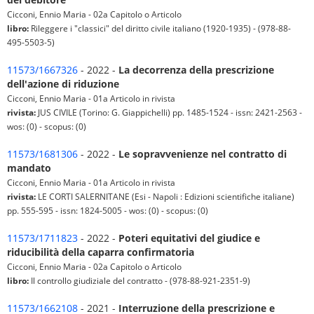
Cicconi, Ennio Maria - 02a Capitolo o Articolo
libro:
Rileggere i "classici" del diritto civile italiano (1920-1935) - (978-88-
495-5503-5)
11573/1667326
- 2022 -
La decorrenza della prescrizione
dell'azione di riduzione
Cicconi, Ennio Maria - 01a Articolo in rivista
rivista:
JUS CIVILE (Torino: G. Giappichelli) pp. 1485-1524 - issn: 2421-2563 -
wos: (0) - scopus: (0)
11573/1681306
- 2022 -
Le sopravvenienze nel contratto di
mandato
Cicconi, Ennio Maria - 01a Articolo in rivista
rivista:
LE CORTI SALERNITANE (Esi - Napoli : Edizioni scientifiche italiane)
pp. 555-595 - issn: 1824-5005 - wos: (0) - scopus: (0)
11573/1711823
- 2022 -
Poteri equitativi del giudice e
riducibilità della caparra confirmatoria
Cicconi, Ennio Maria - 02a Capitolo o Articolo
libro:
Il controllo giudiziale del contratto - (978-88-921-2351-9)
11573/1662108
- 2021 -
Interruzione della prescrizione e