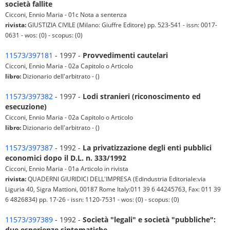
società fallite
Cicconi, Ennio Maria - 01c Nota a sentenza
rivista:
GIUSTIZIA CIVILE (Milano: Giuffre Editore) pp. 523-541 - issn: 0017-
0631 - wos: (0) - scopus: (0)
11573/397181
- 1997 -
Provvedimenti cautelari
Cicconi, Ennio Maria - 02a Capitolo o Articolo
libro:
Dizionario dell'arbitrato - ()
11573/397382
- 1997 -
Lodi stranieri (riconoscimento ed
esecuzione)
Cicconi, Ennio Maria - 02a Capitolo o Articolo
libro:
Dizionario dell'arbitrato - ()
11573/397387
- 1992 -
La privatizzazione degli enti pubblici
economici dopo il D.L. n. 333/1992
Cicconi, Ennio Maria - 01a Articolo in rivista
rivista:
QUADERNI GIURIDICI DELL'IMPRESA (Edindustria Editoriale:via
Liguria 40, Sigra Mattioni, 00187 Rome Italy:011 39 6 44245763, Fax: 011 39
6 4826834) pp. 17-26 - issn: 1120-7531 - wos: (0) - scopus: (0)
11573/397389
- 1992 -
Società "legali" e società "pubbliche":
due esperienze sintomatiche