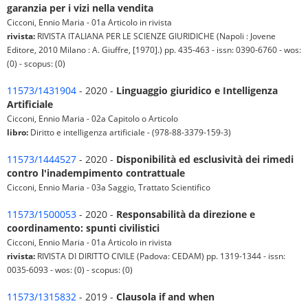
garanzia per i vizi nella vendita
Cicconi, Ennio Maria - 01a Articolo in rivista
rivista:
RIVISTA ITALIANA PER LE SCIENZE GIURIDICHE (Napoli : Jovene
Editore, 2010 Milano : A. Giuffre, [1970].) pp. 435-463 - issn: 0390-6760 - wos:
(0) - scopus: (0)
11573/1431904
- 2020 -
Linguaggio giuridico e Intelligenza
Artificiale
Cicconi, Ennio Maria - 02a Capitolo o Articolo
libro:
Diritto e intelligenza artificiale - (978-88-3379-159-3)
11573/1444527
- 2020 -
Disponibilità ed esclusività dei rimedi
contro l'inadempimento contrattuale
Cicconi, Ennio Maria - 03a Saggio, Trattato Scientifico
11573/1500053
- 2020 -
Responsabilità da direzione e
coordinamento: spunti civilistici
Cicconi, Ennio Maria - 01a Articolo in rivista
rivista:
RIVISTA DI DIRITTO CIVILE (Padova: CEDAM) pp. 1319-1344 - issn:
0035-6093 - wos: (0) - scopus: (0)
11573/1315832
- 2019 -
Clausola if and when