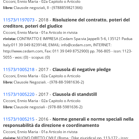
Cicconi, Ennio Maria - 02a Capitolo o Articolo
libro:
Clausole negoziali, II - (9788859821366)
11573/1197073
- 2018 -
Risoluzione del contratto, poteri del
creditore, poteri del giudice
Cicconi, Ennio Maria - 01a Articolo in rivista
rivista:
CONTRATTO E IMPRESA (Cedam Spa:via Jappelli 5-6, I 35121 Padua
Italy:011 39 049 8239148, EMAIL: info@cedam.com, INTERNET:
http://www.cedam.com, Fax: 011 39 049 8752900) pp. 766-805 - issn: 1123-
5055 - wos: (0) - scopus: (0)
11573/1005218
- 2017 -
Clausola di negative pledge
Cicconi, Ennio Maria - 02a Capitolo o Articolo
libro:
Clausole Negoziali. - (978-88-5981636-2)
11573/1005220
- 2017 -
Clausola di standstill
Cicconi, Ennio Maria - 02a Capitolo o Articolo
libro:
Clausole negoziali - (978-88-5981636-2)
11573/1005215
- 2016 -
Norme generali e norme speciali nella
responsabilità da direzione e coordinamento
Cicconi, Ennio Maria - 01a Articolo in rivista
rivista:
NUOVO DIRITTO CIVILE (Roma : Dike giuridica) pp. 113-172 - issn: