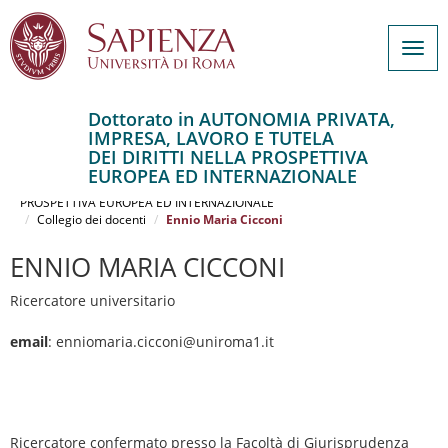
Togg
navig
Dottorato in AUTONOMIA PRIVATA,
IMPRESA, LAVORO E TUTELA
Salta
DEI DIRITTI NELLA PROSPETTIVA
al
Home
EUROPEA ED INTERNAZIONALE
contenuto
AUTONOMIA PRIVATA, IMPRESA, LAVORO E TUTELA DEI DIRITTI NELLA
PROSPETTIVA EUROPEA ED INTERNAZIONALE
principale
Collegio dei docenti
Ennio Maria Cicconi
ENNIO MARIA CICCONI
Ricercatore universitario
email
: enniomaria.cicconi@uniroma1.it
Ricercatore confermato presso la Facoltà di Giurisprudenza