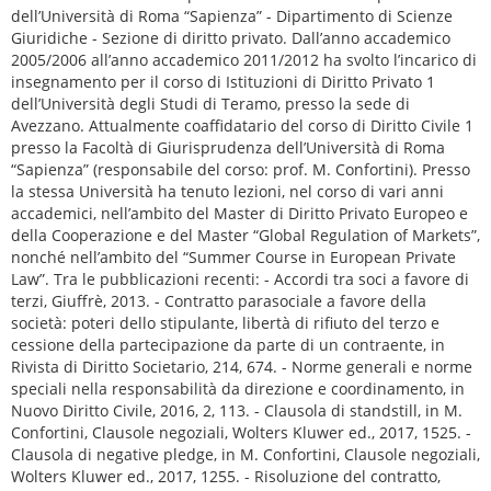
dell’Università di Roma “Sapienza” - Dipartimento di Scienze
Giuridiche - Sezione di diritto privato. Dall’anno accademico
2005/2006 all’anno accademico 2011/2012 ha svolto l’incarico di
insegnamento per il corso di Istituzioni di Diritto Privato 1
dell’Università degli Studi di Teramo, presso la sede di
Avezzano. Attualmente coaffidatario del corso di Diritto Civile 1
presso la Facoltà di Giurisprudenza dell’Università di Roma
“Sapienza” (responsabile del corso: prof. M. Confortini). Presso
la stessa Università ha tenuto lezioni, nel corso di vari anni
accademici, nell’ambito del Master di Diritto Privato Europeo e
della Cooperazione e del Master “Global Regulation of Markets”,
nonché nell’ambito del “Summer Course in European Private
Law”. Tra le pubblicazioni recenti: - Accordi tra soci a favore di
terzi, Giuffrè, 2013. - Contratto parasociale a favore della
società: poteri dello stipulante, libertà di rifiuto del terzo e
cessione della partecipazione da parte di un contraente, in
Rivista di Diritto Societario, 214, 674. - Norme generali e norme
speciali nella responsabilità da direzione e coordinamento, in
Nuovo Diritto Civile, 2016, 2, 113. - Clausola di standstill, in M.
Confortini, Clausole negoziali, Wolters Kluwer ed., 2017, 1525. -
Clausola di negative pledge, in M. Confortini, Clausole negoziali,
Wolters Kluwer ed., 2017, 1255. - Risoluzione del contratto,