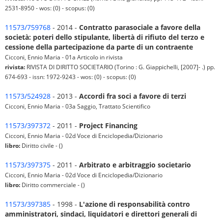
2531-8950 - wos: (0) - scopus: (0)
11573/759768
- 2014 -
Contratto parasociale a favore della
società: poteri dello stipulante, libertà di rifiuto del terzo e
cessione della partecipazione da parte di un contraente
Cicconi, Ennio Maria - 01a Articolo in rivista
rivista:
RIVISTA DI DIRITTO SOCIETARIO (Torino : G. Giappichelli, [2007]- .) pp.
674-693 - issn: 1972-9243 - wos: (0) - scopus: (0)
11573/524928
- 2013 -
Accordi fra soci a favore di terzi
Cicconi, Ennio Maria - 03a Saggio, Trattato Scientifico
11573/397372
- 2011 -
Project Financing
Cicconi, Ennio Maria - 02d Voce di Enciclopedia/Dizionario
libro:
Diritto civile - ()
11573/397375
- 2011 -
Arbitrato e arbitraggio societario
Cicconi, Ennio Maria - 02d Voce di Enciclopedia/Dizionario
libro:
Diritto commerciale - ()
11573/397385
- 1998 -
L'azione di responsabilità contro
amministratori, sindaci, liquidatori e direttori generali di