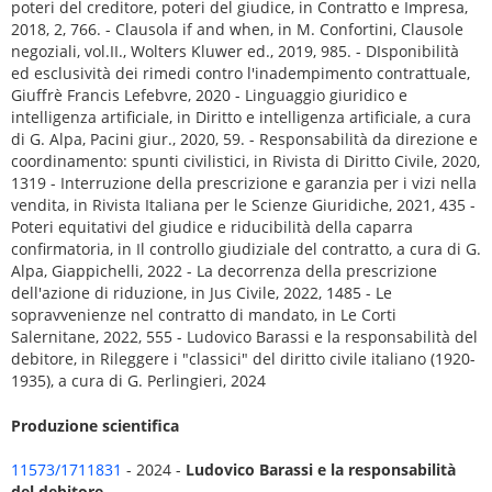
poteri del creditore, poteri del giudice, in Contratto e Impresa,
2018, 2, 766. - Clausola if and when, in M. Confortini, Clausole
negoziali, vol.II., Wolters Kluwer ed., 2019, 985. - DIsponibilità
ed esclusività dei rimedi contro l'inadempimento contrattuale,
Giuffrè Francis Lefebvre, 2020 - Linguaggio giuridico e
intelligenza artificiale, in Diritto e intelligenza artificiale, a cura
di G. Alpa, Pacini giur., 2020, 59. - Responsabilità da direzione e
coordinamento: spunti civilistici, in Rivista di Diritto Civile, 2020,
1319 - Interruzione della prescrizione e garanzia per i vizi nella
vendita, in Rivista Italiana per le Scienze Giuridiche, 2021, 435 -
Poteri equitativi del giudice e riducibilità della caparra
confirmatoria, in Il controllo giudiziale del contratto, a cura di G.
Alpa, Giappichelli, 2022 - La decorrenza della prescrizione
dell'azione di riduzione, in Jus Civile, 2022, 1485 - Le
sopravvenienze nel contratto di mandato, in Le Corti
Salernitane, 2022, 555 - Ludovico Barassi e la responsabilità del
debitore, in Rileggere i "classici" del diritto civile italiano (1920-
1935), a cura di G. Perlingieri, 2024
Produzione scientifica
11573/1711831
- 2024 -
Ludovico Barassi e la responsabilità
del debitore