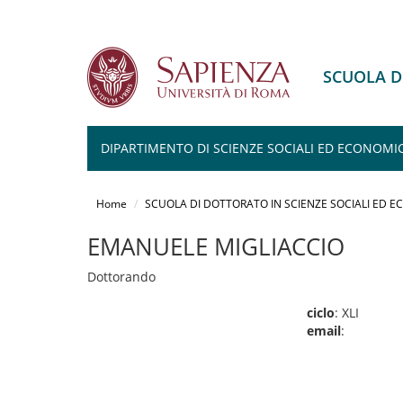
SCUOLA D
DIPARTIMENTO DI SCIENZE SOCIALI ED ECONOMI
Salta
al
Home
SCUOLA DI DOTTORATO IN SCIENZE SOCIALI ED 
contenuto
principale
EMANUELE MIGLIACCIO
Dottorando
ciclo
: XLI
email
: