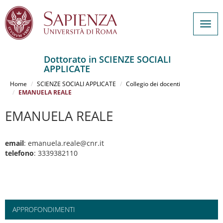
Togg
navig
Dottorato in SCIENZE SOCIALI
APPLICATE
Salta
al
Home
SCIENZE SOCIALI APPLICATE
Collegio dei docenti
contenuto
EMANUELA REALE
principale
EMANUELA REALE
email
: emanuela.reale@cnr.it
telefono
: 3339382110
APPROFONDIMENTI