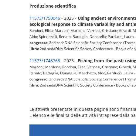
Produzione scientifica
11573/1750046
- 2025 -
Using ancient environmenta
ecological response to climate variability and ant
Rondoni, Elisa; Marconi, Marilena; Vernesi, Cristiano; Girardi,
Aldo; Spicciarelli, Renato; Battaglia, Donatella; Parducci, Laura 
congresso:
2nd sedaDNA Scientific Society Conference (Troms
libro:
2nd sedaDNA Scientific Society Conference - Books of abst
11573/1748768
- 2025 -
Fishing from the past: using
Marconi, Marilena; Rondoni, Elisa; Vernesi, Cristiano; Girardi, 
Renato; Battaglia, Donatella; Marchetto, Aldo; Parducci, Laura -
congresso:
2nd sedaDNA Scientific Society Conference (Troms
libro:
2nd sedaDNA Scientific Society Conference - Books of abst
Le attività presentate in questa pagina sono finanziat
L'elenco e le finalità delle attività intraprese dalla