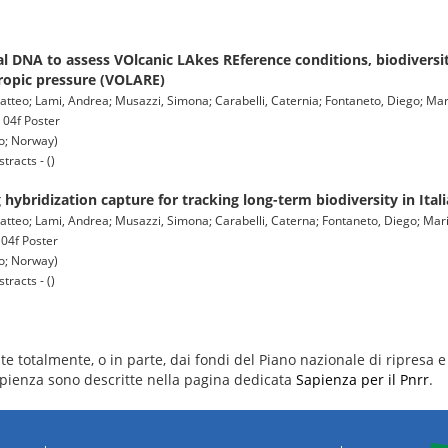
l DNA to assess VOlcanic LAkes REference conditions, biodiversi
hropic pressure (VOLARE)
 Matteo; Lami, Andrea; Musazzi, Simona; Carabelli, Caternia; Fontaneto, Diego; Mar
- 04f Poster
o; Norway)
racts - ()
 hybridization capture for tracking long-term biodiversity in Ital
Matteo; Lami, Andrea; Musazzi, Simona; Carabelli, Caterna; Fontaneto, Diego; Maria 
 04f Poster
o; Norway)
racts - ()
e totalmente, o in parte, dai fondi del Piano nazionale di ripresa e 
 Sapienza sono descritte nella pagina dedicata
Sapienza per il Pnrr
.