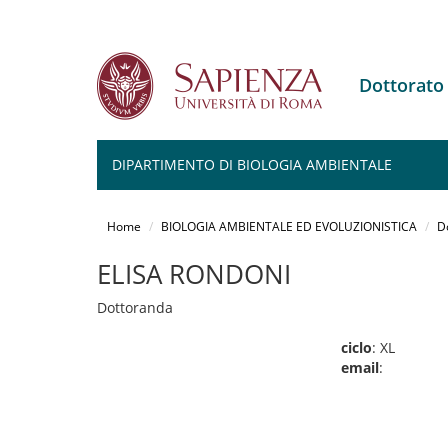
Dottorat
DIPARTIMENTO DI BIOLOGIA AMBIENTALE
Salta
al
Home
BIOLOGIA AMBIENTALE ED EVOLUZIONISTICA
D
contenuto
principale
ELISA RONDONI
Dottoranda
ciclo
: XL
email
: