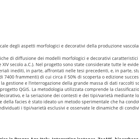
ocale degli aspetti morfologici e decorativi della produzione vascola
iche di diffusione dei modelli morfologici e decorativi caratteristic
 XIV secolo a.C.). Nel progetto sono state considerate tutte le eviden
iali inediti, in parte, affrontati nelle tesi precedenti, e, in parte, 
 di 7400 frammenti) di cui circa il 50% di scoperta o edizione succes
e, la gestione e l’interrogazione della grande massa di dati raccolti s
 progetto QGIS. La metodologia utilizzata comprende la classificazio
corativo, e la seriazione dei contesti e dei tipi/varietà mediante lo
riale della facies è stato ideato un metodo sperimentale che ha condot
individuati i tipi/varietà esclusivi e osservate le dinamiche di condiv