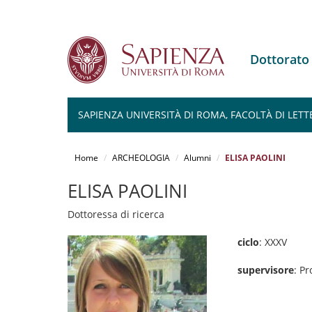
Dottorat
SAPIENZA UNIVERSITÀ DI ROMA, FACOLTÀ DI LETT
Salta
al
Home
ARCHEOLOGIA
Alumni
ELISA PAOLINI
contenuto
principale
ELISA PAOLINI
Dottoressa di ricerca
ciclo
: XXXV
supervisore
: Pr