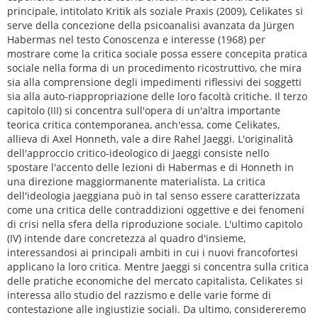
principale, intitolato Kritik als soziale Praxis (2009), Celikates si
serve della concezione della psicoanalisi avanzata da Jürgen
Habermas nel testo Conoscenza e interesse (1968) per
mostrare come la critica sociale possa essere concepita pratica
sociale nella forma di un procedimento ricostruttivo, che mira
sia alla comprensione degli impedimenti riflessivi dei soggetti
sia alla auto-riappropriazione delle loro facoltà critiche. Il terzo
capitolo (III) si concentra sull'opera di un'altra importante
teorica critica contemporanea, anch'essa, come Celikates,
allieva di Axel Honneth, vale a dire Rahel Jaeggi. L'originalità
dell'approccio critico-ideologico di Jaeggi consiste nello
spostare l'accento delle lezioni di Habermas e di Honneth in
una direzione maggiormanente materialista. La critica
dell'ideologia jaeggiana può in tal senso essere caratterizzata
come una critica delle contraddizioni oggettive e dei fenomeni
di crisi nella sfera della riproduzione sociale. L'ultimo capitolo
(IV) intende dare concretezza al quadro d'insieme,
interessandosi ai principali ambiti in cui i nuovi francofortesi
applicano la loro critica. Mentre Jaeggi si concentra sulla critica
delle pratiche economiche del mercato capitalista, Celikates si
interessa allo studio del razzismo e delle varie forme di
contestazione alle ingiustizie sociali. Da ultimo, considereremo