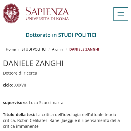
Togg
navig
Dottorato in STUDI POLITICI
Salta
al
Home
STUDI POLITICI
Alumni
DANIELE ZANGHI
contenuto
principale
DANIELE ZANGHI
Dottore di ricerca
ciclo
: XXXVII
supervisore
: Luca Scuccimarra
Titolo della tesi:
La critica dell’ideologia nell’attuale teoria
critica. Robin Celikates, Rahel Jaeggi e il ripensamento della
critica immanente