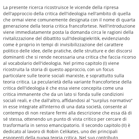
La presente ricerca ricostruisce le vicende della ripresa
dell'approccio della critica dell'ideologia nell'ambito di quella
che ormai viene comunemente designata con il nome di quarta
generazione della teoria critica francofortese. Nell'introduzione
viene immediatamente posta la domanda circa le ragioni della
rivitalizzazione del dibattito sull'Ideologiekritik, evidenziando
come è proprio in tempi di invisibilizzazione del carattere
politico delle idee, delle pratiche, delle strutture e dei discorsi
dominanti che si rende necessaria una critica che faccia ricorso
al vocabolario dell'ideologia. Nel primo capitolo (I) viene
ricostruita la storia di questo approccio, con un focus
particolare sulle teorie sociali marxiste, e soprattutto sulla
teoria critica. La pecularietà della variante francofortese della
critica dell'ideologia è che essa viene concepita come una
critica immanente che da un lato si fonda sulle condizioni
sociali reali, e che dall'altro, affidandosi al “surplus normativo”
in esse integrate all’interno di una data società, consente al
contempo di non restare fermi alla descrizione che essa dà di
sé stessa, ottenendo un punto di vista critico per cercare di
trasformarla in senso emancipatorio. Il secondo capitolo (II) è
dedicato al lavoro di Robin Celikates, uno dei principali
esponenti della nuova teoria critica. Nel suo contributo