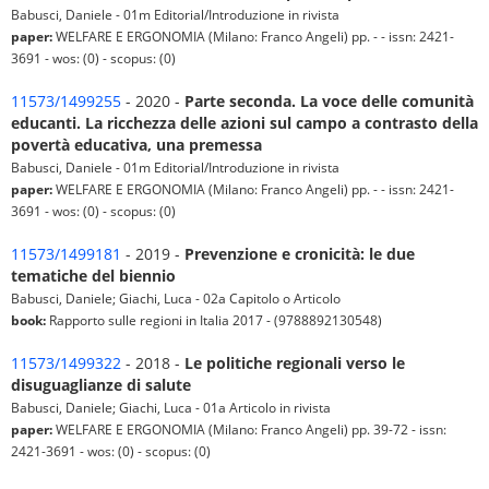
Babusci, Daniele - 01m Editorial/Introduzione in rivista
paper:
WELFARE E ERGONOMIA (Milano: Franco Angeli) pp. - - issn: 2421-
3691 - wos: (0) - scopus: (0)
11573/1499255
- 2020 -
Parte seconda. La voce delle comunità
educanti. La ricchezza delle azioni sul campo a contrasto della
povertà educativa, una premessa
Babusci, Daniele - 01m Editorial/Introduzione in rivista
paper:
WELFARE E ERGONOMIA (Milano: Franco Angeli) pp. - - issn: 2421-
3691 - wos: (0) - scopus: (0)
11573/1499181
- 2019 -
Prevenzione e cronicità: le due
tematiche del biennio
Babusci, Daniele; Giachi, Luca - 02a Capitolo o Articolo
book:
Rapporto sulle regioni in Italia 2017 - (9788892130548)
11573/1499322
- 2018 -
Le politiche regionali verso le
disuguaglianze di salute
Babusci, Daniele; Giachi, Luca - 01a Articolo in rivista
paper:
WELFARE E ERGONOMIA (Milano: Franco Angeli) pp. 39-72 - issn:
2421-3691 - wos: (0) - scopus: (0)