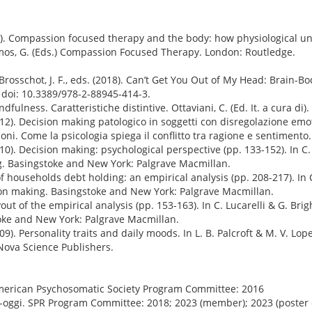
(2022). Compassion focused therapy and the body: how physiological 
, Simos, G. (Eds.) Compassion Focused Therapy. London: Routledge.
 D., Brosschot, J. F., eds. (2018). Can’t Get You Out of My Head: Brain-B
 doi: 10.3389/978-2-88945-414-3.
dfulness. Caratteristiche distintive. Ottaviani, C. (Ed. It. a cura di)
 (2012). Decision making patologico in soggetti con disregolazione emot
ioni. Come la psicologia spiega il conflitto tra ragione e sentimento.
(2010). Decision making: psychological perspective (pp. 133-152). In C.
ing. Basingstoke and New York: Palgrave Macmillan.
f households debt holding: an empirical analysis (pp. 208-217). In C
cision making. Basingstoke and New York: Palgrave Macmillan.
yout of the empirical analysis (pp. 153-163). In C. Lucarelli & G. Brigh
toke and New York: Palgrave Macmillan.
009). Personality traits and daily moods. In L. B. Palcroft & M. V. Lope
Nova Science Publishers.
American Psychosomatic Society Program Committee: 2016
5-oggi. SPR Program Committee: 2018; 2023 (member); 2023 (poster ch