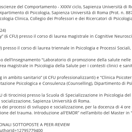
oscienze del Comportamento - XXXIV ciclo, Sapienza Università di 
rtimento di Psicologia, Sapienza Università di Roma (Prot. n. 887
gia Clinica, Collegio dei Professori e dei Ricercatori di Psicologia
24)
” (6 CFU) presso il corso di laurea magistrale in Cognitive Neurosci
) presso il corso di laurea triennale in Psicologia e Processi Sociali
rno dell’insegnamento "Laboratorio di promozione della salute nelle
rea magistrale in Psicologia della Salute per i contesti clinici e sani
g in ambito sanitario” (4 CFU professionalizzanti) e “Clinica Psicote
lutazione Psicologica e Consulenza (Counselling), Dipartimento di Ps
 di tirocinio) presso la Scuola di Specializzazione in Psicologia del C
e socializzazione, Sapienza Università di Roma.
 dei processi di sviluppo e socializzazione, per la docenza di 4 ore 
tione del trauma. Introduzione all'EMDR” nell’ambito del Master in “
ZIONALI SOTTOPOSTE A PEER-REVIEW
?authorId=12795779400