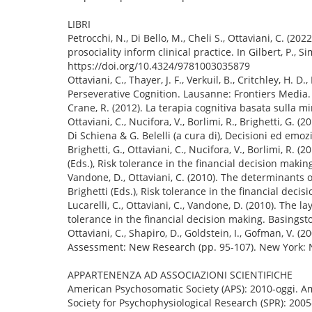
LIBRI
Petrocchi, N., Di Bello, M., Cheli S., Ottaviani, C. 
prosociality inform clinical practice. In Gilbert, P.
https://doi.org/10.4324/9781003035879
Ottaviani, C., Thayer, J. F., Verkuil, B., Critchley, H.
Perseverative Cognition. Lausanne: Frontiers Media.
Crane, R. (2012). La terapia cognitiva basata sulla min
Ottaviani, C., Nucifora, V., Borlimi, R., Brighetti, G.
Di Schiena & G. Belelli (a cura di), Decisioni ed emoz
Brighetti, G., Ottaviani, C., Nucifora, V., Borlimi, R. 
(Eds.), Risk tolerance in the financial decision mak
Vandone, D., Ottaviani, C. (2010). The determinants o
Brighetti (Eds.), Risk tolerance in the financial de
Lucarelli, C., Ottaviani, C., Vandone, D. (2010). The la
tolerance in the financial decision making. Basings
Ottaviani, C., Shapiro, D., Goldstein, I., Gofman, V. (2
Assessment: New Research (pp. 95-107). New York: 
APPARTENENZA AD ASSOCIAZIONI SCIENTIFICHE
American Psychosomatic Society (APS): 2010-oggi. 
Society for Psychophysiological Research (SPR): 200