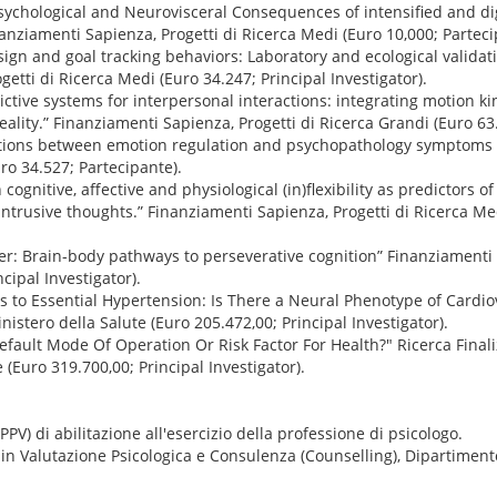
hological and Neurovisceral Consequences of intensified and di
ziamenti Sapienza, Progetti di Ricerca Medi (Euro 10,000; Parteci
gn and goal tracking behaviors: Laboratory and ecological validati
getti di Ricerca Medi (Euro 34.247; Principal Investigator).
tive systems for interpersonal interactions: integrating motion k
ality.” Finanziamenti Sapienza, Progetti di Ricerca Grandi (Euro 63
tions between emotion regulation and psychopathology symptoms 
ro 34.527; Partecipante).
gnitive, affective and physiological (in)flexibility as predictors o
 intrusive thoughts.” Finanziamenti Sapienza, Progetti di Ricerca Me
: Brain-body pathways to perseverative cognition” Finanziamenti S
cipal Investigator).
to Essential Hypertension: Is There a Neural Phenotype of Cardiov
nistero della Salute (Euro 205.472,00; Principal Investigator).
ault Mode Of Operation Or Risk Factor For Health?" Ricerca Finali
 (Euro 319.700,00; Principal Investigator).
PV) di abilitazione all'esercizio della professione di psicologo.
 in Valutazione Psicologica e Consulenza (Counselling), Dipartimento