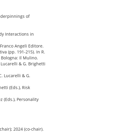
underpinnings of
ody Interactions in
. Franco Angeli Editore.
iva (pp. 191-215). In R.
 Bologna: Il Mulino.
 Lucarelli & G. Brighetti
. Lucarelli & G.
etti (Eds.), Risk
z (Eds.), Personality
air); 2024 (co-chair).