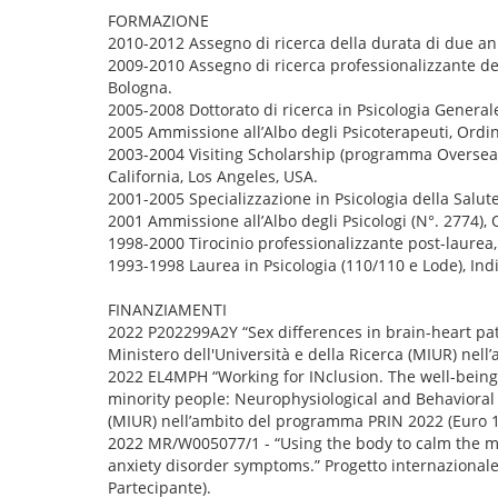
FORMAZIONE
2010-2012 Assegno di ricerca della durata di due ann
2009-2010 Assegno di ricerca professionalizzante del
Bologna.
2005-2008 Dottorato di ricerca in Psicologia Generale 
2005 Ammissione all’Albo degli Psicoterapeuti, Ordin
2003-2004 Visiting Scholarship (programma Overseas) 
California, Los Angeles, USA.
2001-2005 Specializzazione in Psicologia della Salute
2001 Ammissione all’Albo degli Psicologi (N°. 2774), 
1998-2000 Tirocinio professionalizzante post-laurea, 
1993-1998 Laurea in Psicologia (110/110 e Lode), Indi
FINANZIAMENTI
2022 P202299A2Y “Sex differences in brain-heart pat
Ministero dell'Università e della Ricerca (MIUR) nel
2022 EL4MPH “Working for INclusion. The well-being
minority people: Neurophysiological and Behavioral 
(MIUR) nell’ambito del programma PRIN 2022 (Euro 1
2022 MR/W005077/1 - “Using the body to calm the min
anxiety disorder symptoms.” Progetto internazionale
Partecipante).