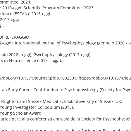
ommittee: 2024.
: 2010-oggi. Scientific Program Committee: 2023.
cience (ESCAN): 2013-oggi
: 2017-oggi
i.
 DI REFERAGGIO
-oggi); International Journal of Psychophysiology (gennaio 2020 - og
aio 2022 - oggi); Psychophysiology (2017-oggi).
s in Neuroscience (2018 - oggi).
s://doi.org/10.1371/journal.pbio.1002501; https://doi.org/10.1371/jo
or an Early Career Contribution to Psychophysiology (Society for Psy
 Brighton and Sussex Medical School, University of Sussex, UK.
 Young Investigator Colloquium (2013).
y Young Scholar Award
partecipare alla conferenza annuale della Society for Psychophysio
partecipare alla conferenza annuale della Society for Psychophysiol