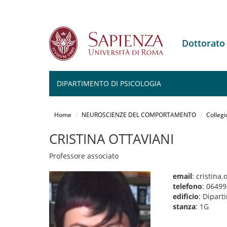
Dottorat
DIPARTIMENTO DI PSICOLOGIA
Salta
al
Home
NEUROSCIENZE DEL COMPORTAMENTO
Collegi
contenuto
principale
CRISTINA OTTAVIANI
Professore associato
email
: cristina
telefono
: 0649
edificio
: Dipart
stanza
: 1G