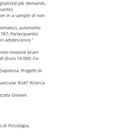
gitalized job demands,
pante).
on in a sample of non-
inematics, autonomic
.787; Partecipante).
in adolescence.”
f non-invasive brain
di (Euro 10.000; Co-
apienza, Progetti di
ascular Risk?’ Ricerca
zzata Giovani
 di Psicologia,