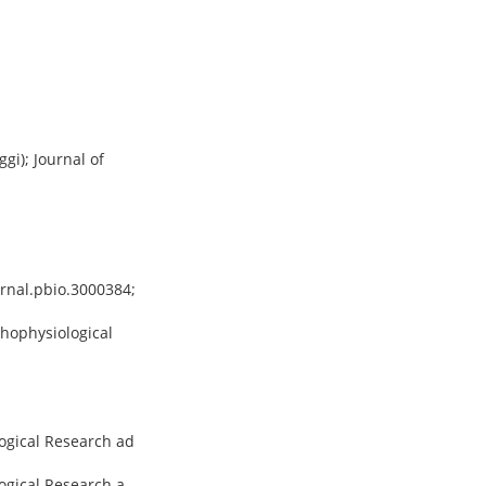
gi); Journal of
urnal.pbio.3000384;
chophysiological
logical Research ad
ogical Research a