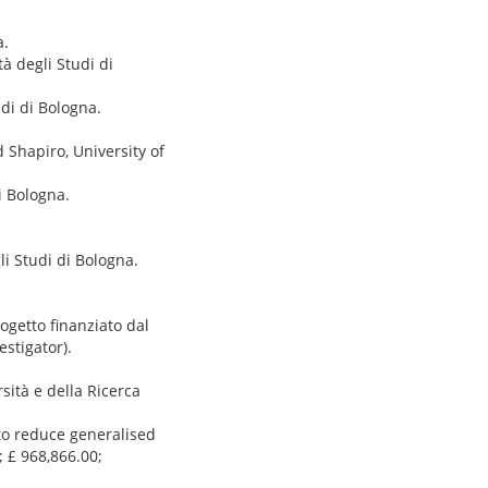
a.
à degli Studi di
udi di Bologna.
 Shapiro, University of
i Bologna.
li Studi di Bologna.
ogetto finanziato dal
stigator).
ità e della Ricerca
to reduce generalised
 £ 968,866.00;