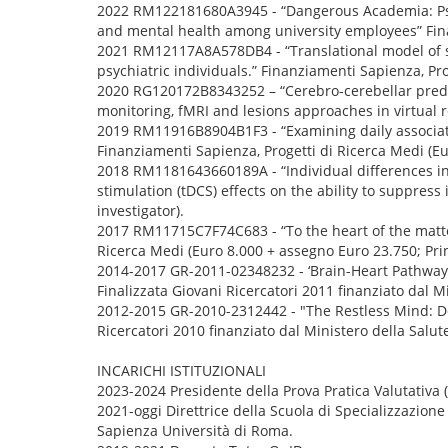
2022 RM122181680A3945 - “Dangerous Academia: Psyc
and mental health among university employees” Finan
2021 RM12117A8A578DB4 - “Translational model of si
psychiatric individuals.” Finanziamenti Sapienza, Pro
2020 RG120172B8343252 – “Cerebro-cerebellar predic
monitoring, fMRI and lesions approaches in virtual re
2019 RM11916B8904B1F3 - “Examining daily associa
Finanziamenti Sapienza, Progetti di Ricerca Medi (Eu
2018 RM1181643660189A - “Individual differences in co
stimulation (tDCS) effects on the ability to suppress
investigator).
2017 RM11715C7F74C683 - “To the heart of the matter
Ricerca Medi (Euro 8.000 + assegno Euro 23.750; Prin
2014-2017 GR-2011-02348232 - ‘Brain-Heart Pathways 
Finalizzata Giovani Ricercatori 2011 finanziato dal Mi
2012-2015 GR-2010-2312442 - "The Restless Mind: Def
Ricercatori 2010 finanziato dal Ministero della Salute
INCARICHI ISTITUZIONALI
2023-2024 Presidente della Prova Pratica Valutativa (P
2021-oggi Direttrice della Scuola di Specializzazione
Sapienza Università di Roma.