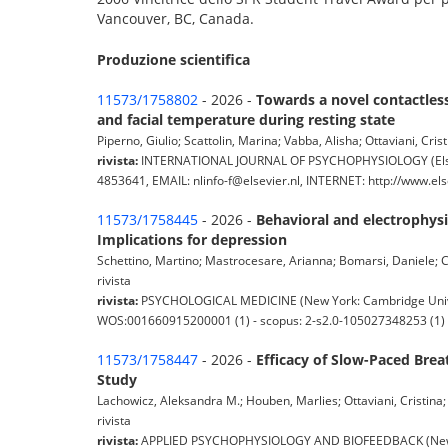
Vancouver, BC, Canada.
Produzione scientifica
11573/1758802
- 2026 -
Towards a novel contactless
and facial temperature during resting state
Piperno, Giulio; Scattolin, Marina; Vabba, Alisha; Ottaviani, Crist
rivista:
INTERNATIONAL JOURNAL OF PSYCHOPHYSIOLOGY (Elsevi
4853641, EMAIL: nlinfo-f@elsevier.nl, INTERNET: http://www.elsev
11573/1758445
- 2026 -
Behavioral and electrophysio
Implications for depression
Schettino, Martino; Mastrocesare, Arianna; Bomarsi, Daniele; Cecca
rivista
rivista:
PSYCHOLOGICAL MEDICINE (New York: Cambridge Universit
WOS:001660915200001 (1) - scopus: 2-s2.0-105027348253 (1)
11573/1758447
- 2026 -
Efficacy of Slow-Paced Bre
Study
Lachowicz, Aleksandra M.; Houben, Marlies; Ottaviani, Cristina;
rivista
rivista:
APPLIED PSYCHOPHYSIOLOGY AND BIOFEEDBACK (New York 