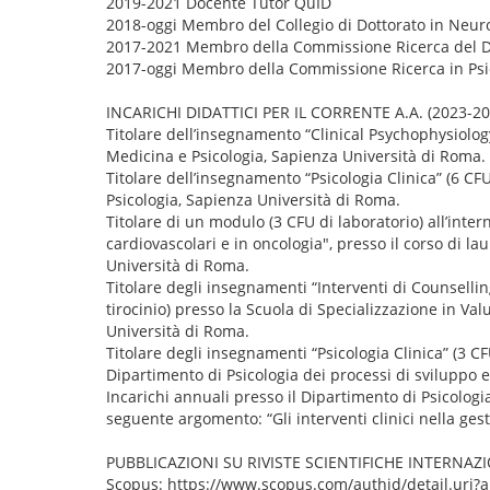
2019-2021 Docente Tutor QuID
2018-oggi Membro del Collegio di Dottorato in Neur
2017-2021 Membro della Commissione Ricerca del Dipa
2017-oggi Membro della Commissione Ricerca in Psicolo
INCARICHI DIDATTICI PER IL CORRENTE A.A. (2023-20
Titolare dell’insegnamento “Clinical Psychophysiology
Medicina e Psicologia, Sapienza Università di Roma.
Titolare dell’insegnamento “Psicologia Clinica” (6 CFU
Psicologia, Sapienza Università di Roma.
Titolare di un modulo (3 CFU di laboratorio) all’inte
cardiovascolari e in oncologia", presso il corso di lau
Università di Roma.
Titolare degli insegnamenti “Interventi di Counsellin
tirocinio) presso la Scuola di Specializzazione in Va
Università di Roma.
Titolare degli insegnamenti “Psicologia Clinica” (3 CFU
Dipartimento di Psicologia dei processi di sviluppo 
Incarichi annuali presso il Dipartimento di Psicologia
seguente argomento: “Gli interventi clinici nella ges
PUBBLICAZIONI SU RIVISTE SCIENTIFICHE INTERNA
Scopus: https://www.scopus.com/authid/detail.uri