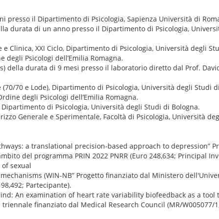
i presso il Dipartimento di Psicologia, Sapienza Università di Rom
la durata di un anno presso il Dipartimento di Psicologia, Universit
e Clinica, XXI Ciclo, Dipartimento di Psicologia, Università degli St
e degli Psicologi dell’Emilia Romagna.
della durata di 9 mesi presso il laboratorio diretto dal Prof. David
 (70/70 e Lode), Dipartimento di Psicologia, Università degli Studi d
Ordine degli Psicologi dell’Emilia Romagna.
Dipartimento di Psicologia, Università degli Studi di Bologna.
rizzo Generale e Sperimentale, Facoltà di Psicologia, Università deg
hways: a translational precision-based approach to depression” Pr
l’ambito del programma PRIN 2022 PNRR (Euro 248,634; Principal Inve
 of sexual
mechanisms (WIN-NB” Progetto finanziato dal Ministero dell'Univers
98,492; Partecipante).
d: An examination of heart rate variability biofeedback as a tool 
 triennale finanziato dal Medical Research Council (MR/W005077/1;