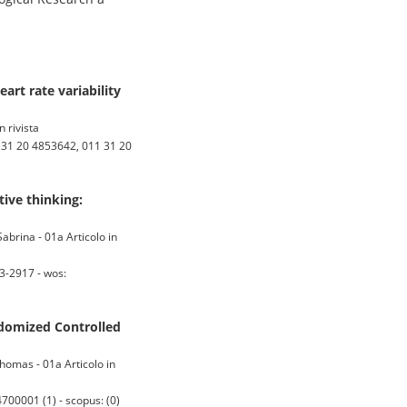
rt rate variability
n rivista
31 20 4853642, 011 31 20
tive thinking:
Sabrina - 01a Articolo in
3-2917 - wos:
ndomized Controlled
homas - 01a Articolo in
0001 (1) - scopus: (0)