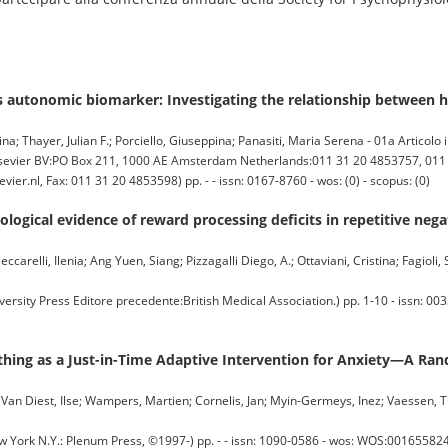
 autonomic biomarker: Investigating the relationship between hea
ina; Thayer, Julian F.; Porciello, Giuseppina; Panasiti, Maria Serena - 01a Articolo i
er BV:PO Box 211, 1000 AE Amsterdam Netherlands:011 31 20 4853757, 011 
ier.nl, Fax: 011 31 20 4853598) pp. - - issn: 0167-8760 - wos: (0) - scopus: (0)
logical evidence of reward processing deficits in repetitive nega
relli, Ilenia; Ang Yuen, Siang; Pizzagalli Diego, A.; Ottaviani, Cristina; Fagioli, 
y Press Editore precedente:British Medical Association.) pp. 1-10 - issn: 003
athing as a Just-in-Time Adaptive Intervention for Anxiety—A Ra
 Van Diest, Ilse; Wampers, Martien; Cornelis, Jan; Myin-Germeys, Inez; Vaessen, T
N.Y.: Plenum Press, ©1997-) pp. - - issn: 1090-0586 - wos: WOS:00165582470