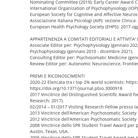
Nominating Committee (2019); Early Career Award C
International Organization of Psychophysiology (IOP)
European Society for Cognitive and Affective Neuros
Associazione Italiana Psicologi (AIP): sezione Clinica
European Health Psychology Society (EHPS): 2017-ogg
APPARTENENZA A COMITATI EDITORIALI E ATTIVITA'
Associate Editor per: Psychophysiology (gennaio 2022
Psychophysiology (gennaio 2010 - dicembre 2021).
Consulting Editor per: Psychosomatic Medicine (genn
Review Editor per: Autonomic Neuroscience, Frontier
PREMI E RICONOSCIMENTI
2020-22 Elencata tra i top 2% world scientists: http
https://doi.org/10.1371/journal.pbio.3000918
2017 Vincitrice del Distinguished Scientific Award f
Research; 2017).
02/2014 – 01/2017 Visiting Research Fellow presso la
2013 Vincitrice dell’American Psychosomatic Society
2012 Vincitrice dell’American Psychosomatic Societ
2008 Vincitrice dello SPR Student Travel Award per 
Austin, Texas, USA.
2006 Vincitrice dello SPR Student Travel Award per 