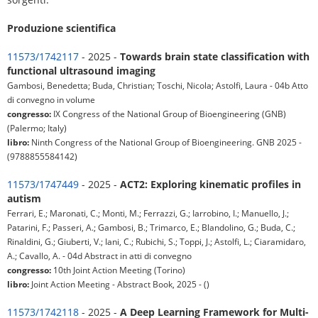
Produzione scientifica
11573/1742117
- 2025 -
Towards brain state classification with
functional ultrasound imaging
Gambosi, Benedetta; Buda, Christian; Toschi, Nicola; Astolfi, Laura - 04b Atto
di convegno in volume
congresso:
IX Congress of the National Group of Bioengineering (GNB)
(Palermo; Italy)
libro:
Ninth Congress of the National Group of Bioengineering. GNB 2025 -
(9788855584142)
11573/1747449
- 2025 -
ACT2: Exploring kinematic profiles in
autism
Ferrari, E.; Maronati, C.; Monti, M.; Ferrazzi, G.; Iarrobino, I.; Manuello, J.;
Patarini, F.; Passeri, A.; Gambosi, B.; Trimarco, E.; Blandolino, G.; Buda, C.;
Rinaldini, G.; Giuberti, V.; Iani, C.; Rubichi, S.; Toppi, J.; Astolfi, L.; Ciaramidaro,
A.; Cavallo, A. - 04d Abstract in atti di convegno
congresso:
10th Joint Action Meeting (Torino)
libro:
Joint Action Meeting - Abstract Book, 2025 - ()
11573/1742118
- 2025 -
A Deep Learning Framework for Multi-