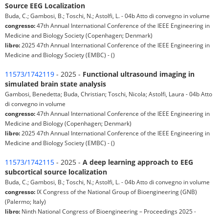
Source EEG Localization
Buda, C.; Gambosi, B.; Toschi, N.; Astolfi, L. - 04b Atto di convegno in volume
congresso:
47th Annual International Conference of the IEEE Engineering in
Medicine and Biology Society (Copenhagen; Denmark)
libro:
2025 47th Annual International Conference of the IEEE Engineering in
Medicine and Biology Society (EMBC) - ()
11573/1742119
- 2025 -
Functional ultrasound imaging in
simulated brain state analysis
Gambosi, Benedetta; Buda, Christian; Toschi, Nicola; Astolfi, Laura - 04b Atto
di convegno in volume
congresso:
47th Annual International Conference of the IEEE Engineering in
Medicine and Biology (Copenhagen; Denmark)
libro:
2025 47th Annual International Conference of the IEEE Engineering in
Medicine and Biology Society (EMBC) - ()
11573/1742115
- 2025 -
A deep learning approach to EEG
subcortical source localization
Buda, C.; Gambosi, B.; Toschi, N.; Astolfi, L. - 04b Atto di convegno in volume
congresso:
IX Congress of the National Group of Bioengineering (GNB)
(Palermo; Italy)
libro:
Ninth National Congress of Bioengineering – Proceedings 2025 -