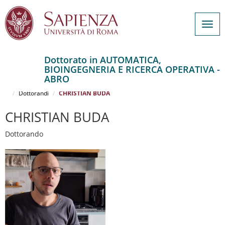
Togg
navig
Dottorato in AUTOMATICA,
BIOINGEGNERIA E RICERCA OPERATIVA -
Salta
ABRO
al
Home
AUTOMATICA, BIOINGEGNERIA E RICERCA OPERATIVA - ABRO
contenuto
Dottorandi
CHRISTIAN BUDA
principale
CHRISTIAN BUDA
Dottorando