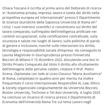
Chiara Toscano è iscritta al primo anno del Dottorato di ricerca
in “Autonomia privata, impresa, lavoro e tutela dei diritti nella
prospettiva europea ed internazionale” presso il Dipartimento
di Scienze Giuridiche della Sapienza Università di Roma (41°
ciclo). I suoi interessi scientifici si concentrano sul diritto del
lavoro comparato, sull’impatto dell’intelligenza artificiale nei
contesti occupazionali, sulla certificazione contrattuale, sulla
sicurezza e salute nei luoghi di lavoro, sulle politiche di parità
di genere e inclusione, nonché sulle intersezioni tra diritto,
tecnologia e responsabilità sociale d’impresa. Ha conseguito la
Laurea Magistrale in Giurisprudenza presso l’Università
Bocconi di Milano il 15 dicembre 2022, discutendo una tesi in
Diritto Privato Comparato dal titolo Il diritto allo sfruttamento
dell’immagine delle persone celebri, relatore il Prof. Pietro
Sirena. Diplomata con lode al Liceo Classico “Maria Ausiliatrice”
di Roma, completato in quattro anni per merito, ha inoltre
frequentato il corso internazionale Responsible AI, Law, Ethics
& Society organizzato congiuntamente da Università Bocconi,
Boston University, Technion e Tel Aviv University. A luglio 2025
ha concluso un incarico di ricerca presso il Dipartimento di
Economia dell’Università Roma Tre sul tema Lavoro negli