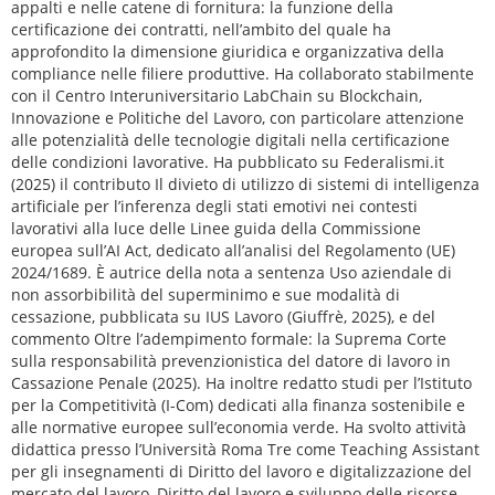
appalti e nelle catene di fornitura: la funzione della
certificazione dei contratti, nell’ambito del quale ha
approfondito la dimensione giuridica e organizzativa della
compliance nelle filiere produttive. Ha collaborato stabilmente
con il Centro Interuniversitario LabChain su Blockchain,
Innovazione e Politiche del Lavoro, con particolare attenzione
alle potenzialità delle tecnologie digitali nella certificazione
delle condizioni lavorative. Ha pubblicato su Federalismi.it
(2025) il contributo Il divieto di utilizzo di sistemi di intelligenza
artificiale per l’inferenza degli stati emotivi nei contesti
lavorativi alla luce delle Linee guida della Commissione
europea sull’AI Act, dedicato all’analisi del Regolamento (UE)
2024/1689. È autrice della nota a sentenza Uso aziendale di
non assorbibilità del superminimo e sue modalità di
cessazione, pubblicata su IUS Lavoro (Giuffrè, 2025), e del
commento Oltre l’adempimento formale: la Suprema Corte
sulla responsabilità prevenzionistica del datore di lavoro in
Cassazione Penale (2025). Ha inoltre redatto studi per l’Istituto
per la Competitività (I-Com) dedicati alla finanza sostenibile e
alle normative europee sull’economia verde. Ha svolto attività
didattica presso l’Università Roma Tre come Teaching Assistant
per gli insegnamenti di Diritto del lavoro e digitalizzazione del
mercato del lavoro, Diritto del lavoro e sviluppo delle risorse