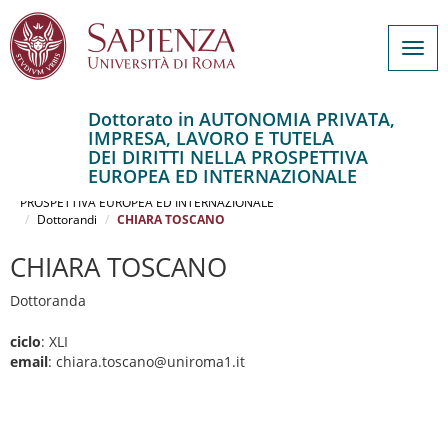
Togg
navig
Dottorato in AUTONOMIA PRIVATA,
IMPRESA, LAVORO E TUTELA
Salta
DEI DIRITTI NELLA PROSPETTIVA
al
Home
EUROPEA ED INTERNAZIONALE
contenuto
AUTONOMIA PRIVATA, IMPRESA, LAVORO E TUTELA DEI DIRITTI NELLA
PROSPETTIVA EUROPEA ED INTERNAZIONALE
principale
Dottorandi
CHIARA TOSCANO
CHIARA TOSCANO
Dottoranda
ciclo
: XLI
email
: chiara.toscano@uniroma1.it