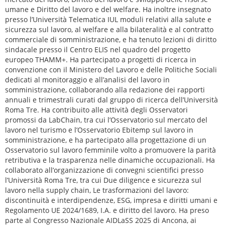
umane e Diritto del lavoro e del welfare. Ha inoltre insegnato
presso l’Università Telematica IUL moduli relativi alla salute e
sicurezza sul lavoro, al welfare e alla bilateralità e al contratto
commerciale di somministrazione, e ha tenuto lezioni di diritto
sindacale presso il Centro ELIS nel quadro del progetto
europeo THAMM+. Ha partecipato a progetti di ricerca in
convenzione con il Ministero del Lavoro e delle Politiche Sociali
dedicati al monitoraggio e all’analisi del lavoro in
somministrazione, collaborando alla redazione dei rapporti
annuali e trimestrali curati dal gruppo di ricerca dell’Università
Roma Tre. Ha contribuito alle attività degli Osservatori
promossi da LabChain, tra cui l’Osservatorio sul mercato del
lavoro nel turismo e l’Osservatorio Ebitemp sul lavoro in
somministrazione, e ha partecipato alla progettazione di un
Osservatorio sul lavoro femminile volto a promuovere la parità
retributiva e la trasparenza nelle dinamiche occupazionali. Ha
collaborato all’organizzazione di convegni scientifici presso
l’Università Roma Tre, tra cui Due diligence e sicurezza sul
lavoro nella supply chain, Le trasformazioni del lavoro:
discontinuità e interdipendenze, ESG, impresa e diritti umani e
Regolamento UE 2024/1689, I.A. e diritto del lavoro. Ha preso
parte al Congresso Nazionale AIDLaSS 2025 di Ancona, ai