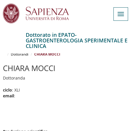
Togg
navig
Dottorato in EPATO-
GASTROENTEROLOGIA SPERIMENTALE E
Salta
CLINICA
al
Home
EPATO-GASTROENTEROLOGIA SPERIMENTALE E CLINICA
contenuto
Dottorandi
CHIARA MOCCI
principale
CHIARA MOCCI
Dottoranda
ciclo
: XLI
email
: