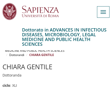
Togg
navig
Dottorato in ADVANCES IN INFECTIOUS
DISEASES, MICROBIOLOGY, LEGAL
Salta
MEDICINE AND PUBLIC HEALTH
al
Home
SCIENCES
contenuto
ADVANCES IN INFECTIOUS DISEASES, MICROBIOLOGY, LEGAL
MEDICINE AND PUBLIC HEALTH SCIENCES
principale
Dottorandi
CHIARA GENTILE
CHIARA GENTILE
Dottoranda
ciclo
: XLI