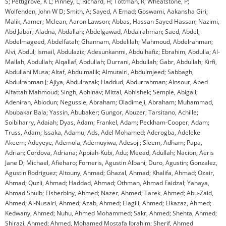
S; Pettigrove, K L; Pinney, L; Richard, H; Tottman, R; Wheatstone, P;
Wolfenden, John W D; Smith, A; Sayed, A Emad; Goswami, Aakansha Giri;
Malik, Aamer; Mclean, Aaron Lawson; Abbas, Hassan Sayed Hassan; Nazimi,
Abd Jabar; Aladna, Abdallah; Abdelgawad, Abdalrahman; Saed, Abdel;
Abdelmageed, Abdelfatah; Ghannam, Abdelilah; Mahmoud, Abdelrahman;
Alvi, Abdul; Ismail, Abdulaziz; Adesunkanmi, Abdulhafiz; Ebrahim, Abdulla; Al-
Mallah, Abdullah; Alqallaf, Abdullah; Durrani, Abdullah; Gabr, Abdullah; Kirfi,
Abdullahi Musa; Altaf, Abdulmalik; Almutairi, Abdulmjeed; Sabbagh,
Abdulrahman J; Ajiya, Abdulrazak; Haddud, Abdurrahman; Alnsour, Abed
Alfattah Mahmoud; Singh, Abhinav; Mittal, Abhishek; Semple, Abigail;
Adeniran, Abiodun; Negussie, Abraham; Oladimeji, Abraham; Muhammad,
Abubakar Bala; Yassin, Abubaker; Gungor, Abuzer; Tarsitano, Achille;
Soibiharry, Adaiah; Dyas, Adam; Frankel, Adam; Peckham-Cooper, Adam;
Truss, Adam; Issaka, Adamu; Ads, Adel Mohamed; Aderogba, Adeleke
Akeem; Adeyeye, Ademola; Ademuyiwa, Adesoji; Sleem, Adham; Papa,
Adrian; Cordova, Adriana; Appiah-Kubi, Adu; Meead, Adullah; Nacion, Aeris
Jane D; Michael, Afieharo; Forneris, Agustin Albani; Duro, Agustin; Gonzalez,
Agustin Rodriguez; Altouny, Ahmad; Ghazal, Ahmad; Khalifa, Ahmad; Ozair,
Ahmad; Quzli, Ahmad; Haddad, Ahmad; Othman, Ahmad Faidzal; Yahaya,
Ahmad Shuib; Elsherbiny, Ahmed; Nazer, Ahmed; Tarek, Ahmed; Abu-Zaid,
Ahmed; Al-Nusairi, Ahmed; Azab, Ahmed; Elagili, Ahmed; Elkazaz, Ahmed;
Kedwany, Ahmed; Nuhu, Ahmed Mohammed; Sakr, Ahmed; Shehta, Ahmed;
Shirazi, Ahmed; Ahmed, Mohamed Mostafa Ibrahim; Sherif, Ahmed