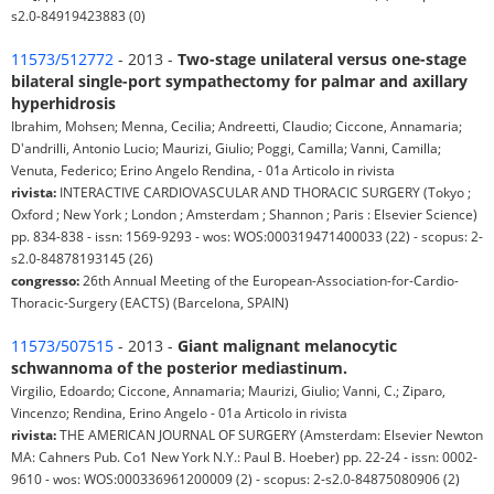
s2.0-84919423883 (0)
11573/512772
- 2013 -
Two-stage unilateral versus one-stage
bilateral single-port sympathectomy for palmar and axillary
hyperhidrosis
Ibrahim, Mohsen; Menna, Cecilia; Andreetti, Claudio; Ciccone, Annamaria;
D'andrilli, Antonio Lucio; Maurizi, Giulio; Poggi, Camilla; Vanni, Camilla;
Venuta, Federico; Erino Angelo Rendina, - 01a Articolo in rivista
rivista:
INTERACTIVE CARDIOVASCULAR AND THORACIC SURGERY (Tokyo ;
Oxford ; New York ; London ; Amsterdam ; Shannon ; Paris : Elsevier Science)
pp. 834-838 - issn: 1569-9293 - wos: WOS:000319471400033 (22) - scopus: 2-
s2.0-84878193145 (26)
congresso:
26th Annual Meeting of the European-Association-for-Cardio-
Thoracic-Surgery (EACTS) (Barcelona, SPAIN)
11573/507515
- 2013 -
Giant malignant melanocytic
schwannoma of the posterior mediastinum.
Virgilio, Edoardo; Ciccone, Annamaria; Maurizi, Giulio; Vanni, C.; Ziparo,
Vincenzo; Rendina, Erino Angelo - 01a Articolo in rivista
rivista:
THE AMERICAN JOURNAL OF SURGERY (Amsterdam: Elsevier Newton
MA: Cahners Pub. Co1 New York N.Y.: Paul B. Hoeber) pp. 22-24 - issn: 0002-
9610 - wos: WOS:000336961200009 (2) - scopus: 2-s2.0-84875080906 (2)