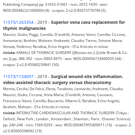
Publishing Company) pp. S1653-S1661 - issn: 2072-1439 - wos:
WOS:000482221600004 (4) - scopus: 2-s2.0-85073776796 (5)
11573/1263354
- 2019 -
Superior vena cava replacement for
thymic malignancies
Maurizi, Giulio; Poggi, Camilla; D'andrilli, Antonio; Vanni, Camilla; Ciccone,
Annamaria; Ibrahim, Mohsen; Andreetti, Claudio; Tierno, Simone Maria;
Venuta, Federico; Rendina, Erino Angelo - 01a Articolo in rivista
rivista:
ANNALS OF THORACIC SURGERY ([Boston etc.]: [Little Brown & Co.
etc.]) pp. 386-392 - issn: 0003-4975 - wos: WOS:000456733600035 (44) -
scopus: 2-s2.0-85060239841 (50)
11573/1154097
- 2019 -
Surgical wound-site inflammation.
video-assisted thoracic surgery versus thoracotomy
Menna, Cecilia; De Falco, Elena; Teodonio, Leonardo; Andreetti, Claudio;
Maurizi, Giulio; Ciccone, Anna Maria; D'andrilli, Antonio; Cassiano,
Francesco; Vanni, Camilla; Baccarini, Alberto E; Rendina, Erino Angelo;
Ibrahim, Mohsen - 01a Articolo in rivista
rivista:
INTERACTIVE CARDIOVASCULAR AND THORACIC SURGERY (Tokyo ;
Oxford ; New York ; London ; Amsterdam ; Shannon ; Paris : Elsevier Science)
pp. 240-246 - issn: 1569-9293 - wos: WOS:000467955400011 (16) - scopus: 2-
s2.0-85060598092 (19)