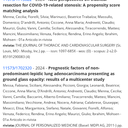
resection for COVID-19-related stenosis: A propensity score
matching analysis
Menna, Cecilia; Fiorelli, Silvia; Marinucci, Beatrice Trabalza; Massullo,
Domenico; D'andrilli, Antonio; Ciccone, Anna Maria; Andreetti, Claudio;
Maurizi, Giulio; Vanni, Camilla; Siciliani, Alessandra; Tiracorrendo, Matteo;
Mancini, Massimiliano; Venuta, Federico; Rendina, Erino Angelo; Ibrahim,
Mohsen - 01a Articolo in rivista
rivista:
THE JOURNAL OF THORACIC AND CARDIOVASCULAR SURGERY (St.
Louis, MO : Mosby, Inc.) pp. - - issn: 1097-685X - wos: (0) - scopus: 2-s2.0-
85191290083 (4)
11573/1702320
- 2024 -
Prognostic factors of non-
predominant-lepidic lung adenocarcinoma presenting as
ground glass opacity: results of a multicenter study
Messa, Fabiana; Siciliani, Alessandra; Piccioni, Giorgia; Leonardi, Beatrice;
Ciccone, Anna Maria; D’Andrilli, Antonio; Andreetti, Claudio; Menna, Cecilia;
Vanni, Camilla; Baccarini, Alberto Emiliano; Tiracorrendo, Matteo; Mancini,
Massimiliano; Vecchione, Andrea; Nocera, Adriana; Calabrese, Giuseppe;
Meacci, Elisa; Margaritora, Stefano; Natale, Giovanni; Fiorelli, Alfonso;
Venuta, Federico; Rendina, Erino Angelo; Maurizi, Giulio; Ibrahim, Mohsen -
01a Articolo in rivista
rivista:
JOURNAL OF PERSONALIZED MEDICINE (Basel: MDPI AG, 2011-) pp.