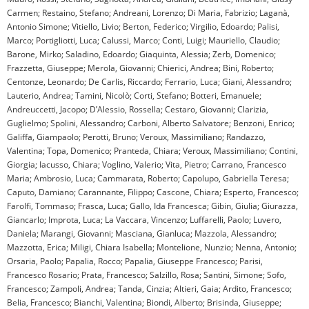
Carmen; Restaino, Stefano; Andreani, Lorenzo; Di Maria, Fabrizio; Laganà,
Antonio Simone; Vitiello, Livio; Berton, Federico; Virgilio, Edoardo; Palisi,
Marco; Portigliotti, Luca; Calussi, Marco; Conti, Luigi; Mauriello, Claudio;
Barone, Mirko; Saladino, Edoardo; Giaquinta, Alessia; Zerb, Domenico;
Frazzetta, Giuseppe; Merola, Giovanni; Chierici, Andrea; Bini, Roberto;
Centonze, Leonardo; De Carlis, Riccardo; Ferrario, Luca; Giani, Alessandro;
Lauterio, Andrea; Tamini, Nicolò; Corti, Stefano; Botteri, Emanuele;
Andreuccetti, Jacopo; D’Alessio, Rossella; Cestaro, Giovanni; Clarizia,
Guglielmo; Spolini, Alessandro; Carboni, Alberto Salvatore; Benzoni, Enrico;
Galiffa, Giampaolo; Perotti, Bruno; Veroux, Massimiliano; Randazzo,
Valentina; Topa, Domenico; Pranteda, Chiara; Veroux, Massimiliano; Contini,
Giorgia; Iacusso, Chiara; Voglino, Valerio; Vita, Pietro; Carrano, Francesco
Maria; Ambrosio, Luca; Cammarata, Roberto; Capolupo, Gabriella Teresa;
Caputo, Damiano; Carannante, Filippo; Cascone, Chiara; Esperto, Francesco;
Farolfi, Tommaso; Frasca, Luca; Gallo, Ida Francesca; Gibin, Giulia; Giurazza,
Giancarlo; Improta, Luca; La Vaccara, Vincenzo; Luffarelli, Paolo; Luvero,
Daniela; Marangi, Giovanni; Masciana, Gianluca; Mazzola, Alessandro;
Mazzotta, Erica; Miligi, Chiara Isabella; Montelione, Nunzio; Nenna, Antonio;
Orsaria, Paolo; Papalia, Rocco; Papalia, Giuseppe Francesco; Parisi,
Francesco Rosario; Prata, Francesco; Salzillo, Rosa; Santini, Simone; Sofo,
Francesco; Zampoli, Andrea; Tanda, Cinzia; Altieri, Gaia; Ardito, Francesco;
Belia, Francesco; Bianchi, Valentina; Biondi, Alberto; Brisinda, Giuseppe;