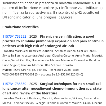
soddisfacenti anche in presenza di malattia linfonodale N1. Il
pattern di infiltrazione vascolare (N1 infiltrante vs. T infiltrante)
non influenza la sopravvivenza. Il riscontro di pN2 occulto ed
LVI sono indicatori di una prognosi peggiore.
Produzione scientifica
11573/1738532
- 2025 -
Phrenic nerve infiltration: a good
practice to combine pulmonary expansion and pain control in
patients with high risk of prolonged air leak
Trabalza Marinucci, Beatrice; D'andrilli, Antonio; Menna, Cecilia; Fiorelli,
Silvia; Siciliani, Alessandra; Andreetti, Claudio; Ciccone, Anna Maria; Maurizi,
Giulio; Vanni, Camilla; Tiracorrendo, Matteo; Massullo, Domenico; Rendina,
Erino Angelo; Ibrahim, Mohsen - 01a Articolo in rivista
rivista:
JTCVS OPEN () pp. 349-357 - issn: 2666-2736 - wos:
WOS:001431971700001 (0) - scopus: 2-s2.0-85210132013 (0)
11573/1738530
- 2025 -
Surgical techniques for non-small-cell
lung cancer after neoadjuvant chemo-immunotherapy: state
of art and review of the literature
Trabalza Marinucci, Beatrice; Mancini, Massimiliano; Siciliani, Alessandra;
Messa, Fabiana; Piccioni, Giorgia; D'andrilli, Antonio; Maurizi, Giulio; Ciccone,