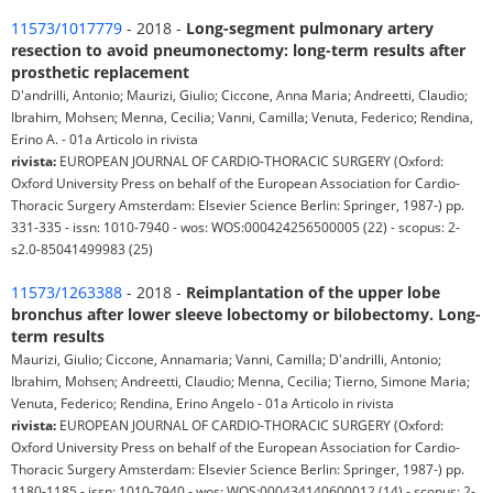
11573/1017779
- 2018 -
Long-segment pulmonary artery
resection to avoid pneumonectomy: long-term results after
prosthetic replacement
D'andrilli, Antonio; Maurizi, Giulio; Ciccone, Anna Maria; Andreetti, Claudio;
Ibrahim, Mohsen; Menna, Cecilia; Vanni, Camilla; Venuta, Federico; Rendina,
Erino A. - 01a Articolo in rivista
rivista:
EUROPEAN JOURNAL OF CARDIO-THORACIC SURGERY (Oxford:
Oxford University Press on behalf of the European Association for Cardio-
Thoracic Surgery Amsterdam: Elsevier Science Berlin: Springer, 1987-) pp.
331-335 - issn: 1010-7940 - wos: WOS:000424256500005 (22) - scopus: 2-
s2.0-85041499983 (25)
11573/1263388
- 2018 -
Reimplantation of the upper lobe
bronchus after lower sleeve lobectomy or bilobectomy. Long-
term results
Maurizi, Giulio; Ciccone, Annamaria; Vanni, Camilla; D'andrilli, Antonio;
Ibrahim, Mohsen; Andreetti, Claudio; Menna, Cecilia; Tierno, Simone Maria;
Venuta, Federico; Rendina, Erino Angelo - 01a Articolo in rivista
rivista:
EUROPEAN JOURNAL OF CARDIO-THORACIC SURGERY (Oxford:
Oxford University Press on behalf of the European Association for Cardio-
Thoracic Surgery Amsterdam: Elsevier Science Berlin: Springer, 1987-) pp.
1180-1185 - issn: 1010-7940 - wos: WOS:000434140600012 (14) - scopus: 2-