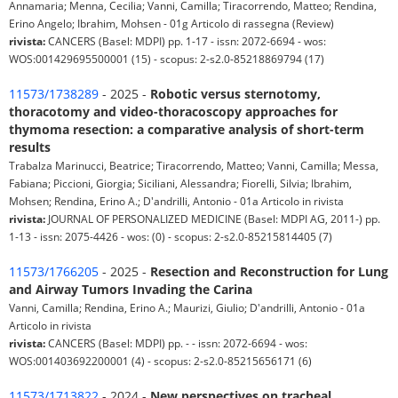
Annamaria; Menna, Cecilia; Vanni, Camilla; Tiracorrendo, Matteo; Rendina,
Erino Angelo; Ibrahim, Mohsen - 01g Articolo di rassegna (Review)
rivista:
CANCERS (Basel: MDPI) pp. 1-17 - issn: 2072-6694 - wos:
WOS:001429695500001 (15) - scopus: 2-s2.0-85218869794 (17)
11573/1738289
- 2025 -
Robotic versus sternotomy,
thoracotomy and video-thoracoscopy approaches for
thymoma resection: a comparative analysis of short-term
results
Trabalza Marinucci, Beatrice; Tiracorrendo, Matteo; Vanni, Camilla; Messa,
Fabiana; Piccioni, Giorgia; Siciliani, Alessandra; Fiorelli, Silvia; Ibrahim,
Mohsen; Rendina, Erino A.; D'andrilli, Antonio - 01a Articolo in rivista
rivista:
JOURNAL OF PERSONALIZED MEDICINE (Basel: MDPI AG, 2011-) pp.
1-13 - issn: 2075-4426 - wos: (0) - scopus: 2-s2.0-85215814405 (7)
11573/1766205
- 2025 -
Resection and Reconstruction for Lung
and Airway Tumors Invading the Carina
Vanni, Camilla; Rendina, Erino A.; Maurizi, Giulio; D'andrilli, Antonio - 01a
Articolo in rivista
rivista:
CANCERS (Basel: MDPI) pp. - - issn: 2072-6694 - wos:
WOS:001403692200001 (4) - scopus: 2-s2.0-85215656171 (6)
11573/1713822
- 2024 -
New perspectives on tracheal