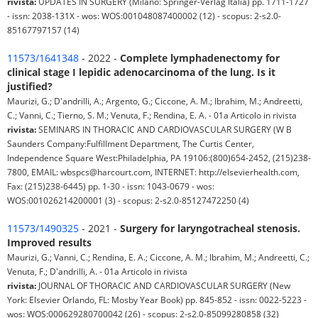
rivista:
UPDATES IN SURGERY (Milano: Springer-Verlag Italia) pp. 1711-1727
- issn: 2038-131X - wos: WOS:001048087400002 (12) - scopus: 2-s2.0-
85167797157 (14)
11573/1641348
- 2022 -
Complete lymphadenectomy for
clinical stage I lepidic adenocarcinoma of the lung. Is it
justified?
Maurizi, G.; D'andrilli, A.; Argento, G.; Ciccone, A. M.; Ibrahim, M.; Andreetti,
C.; Vanni, C.; Tierno, S. M.; Venuta, F.; Rendina, E. A. - 01a Articolo in rivista
rivista:
SEMINARS IN THORACIC AND CARDIOVASCULAR SURGERY (W B
Saunders Company:Fulfillment Department, The Curtis Center,
Independence Square West:Philadelphia, PA 19106:(800)654-2452, (215)238-
7800, EMAIL: wbspcs@harcourt.com, INTERNET: http://elsevierhealth.com,
Fax: (215)238-6445) pp. 1-30 - issn: 1043-0679 - wos:
WOS:001026214200001 (3) - scopus: 2-s2.0-85127472250 (4)
11573/1490325
- 2021 -
Surgery for laryngotracheal stenosis.
Improved results
Maurizi, G.; Vanni, C.; Rendina, E. A.; Ciccone, A. M.; Ibrahim, M.; Andreetti, C.;
Venuta, F.; D'andrilli, A. - 01a Articolo in rivista
rivista:
JOURNAL OF THORACIC AND CARDIOVASCULAR SURGERY (New
York: Elsevier Orlando, FL: Mosby Year Book) pp. 845-852 - issn: 0022-5223 -
wos: WOS:000629280700042 (26) - scopus: 2-s2.0-85099280858 (32)