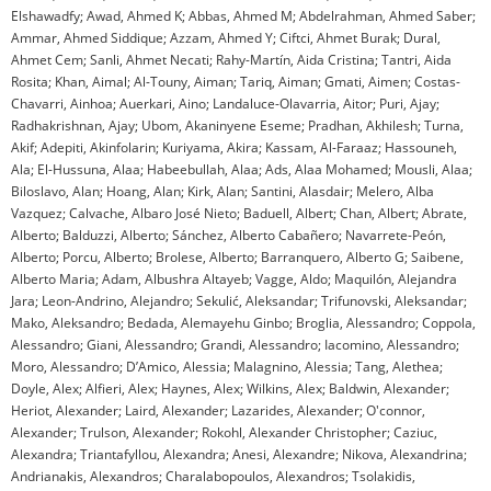
Elshawadfy; Awad, Ahmed K; Abbas, Ahmed M; Abdelrahman, Ahmed Saber;
Ammar, Ahmed Siddique; Azzam, Ahmed Y; Ciftci, Ahmet Burak; Dural,
Ahmet Cem; Sanli, Ahmet Necati; Rahy-Martín, Aida Cristina; Tantri, Aida
Rosita; Khan, Aimal; Al-Touny, Aiman; Tariq, Aiman; Gmati, Aimen; Costas-
Chavarri, Ainhoa; Auerkari, Aino; Landaluce-Olavarria, Aitor; Puri, Ajay;
Radhakrishnan, Ajay; Ubom, Akaninyene Eseme; Pradhan, Akhilesh; Turna,
Akif; Adepiti, Akinfolarin; Kuriyama, Akira; Kassam, Al-Faraaz; Hassouneh,
Ala; El-Hussuna, Alaa; Habeebullah, Alaa; Ads, Alaa Mohamed; Mousli, Alaa;
Biloslavo, Alan; Hoang, Alan; Kirk, Alan; Santini, Alasdair; Melero, Alba
Vazquez; Calvache, Albaro José Nieto; Baduell, Albert; Chan, Albert; Abrate,
Alberto; Balduzzi, Alberto; Sánchez, Alberto Cabañero; Navarrete-Peón,
Alberto; Porcu, Alberto; Brolese, Alberto; Barranquero, Alberto G; Saibene,
Alberto Maria; Adam, Albushra Altayeb; Vagge, Aldo; Maquilón, Alejandra
Jara; Leon-Andrino, Alejandro; Sekulić, Aleksandar; Trifunovski, Aleksandar;
Mako, Aleksandro; Bedada, Alemayehu Ginbo; Broglia, Alessandro; Coppola,
Alessandro; Giani, Alessandro; Grandi, Alessandro; Iacomino, Alessandro;
Moro, Alessandro; D’Amico, Alessia; Malagnino, Alessia; Tang, Alethea;
Doyle, Alex; Alfieri, Alex; Haynes, Alex; Wilkins, Alex; Baldwin, Alexander;
Heriot, Alexander; Laird, Alexander; Lazarides, Alexander; O'connor,
Alexander; Trulson, Alexander; Rokohl, Alexander Christopher; Caziuc,
Alexandra; Triantafyllou, Alexandra; Anesi, Alexandre; Nikova, Alexandrina;
Andrianakis, Alexandros; Charalabopoulos, Alexandros; Tsolakidis,