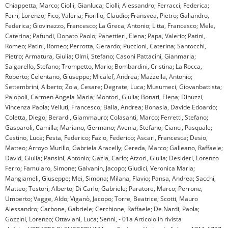
Chiappetta, Marco; Ciolli, Gianluca; Ciolli, Alessandro; Ferracci, Federica;
Ferri, Lorenzo; Fico, Valeria; Fiorillo, Claudio; Fransvea, Pietro; Galiandro,
Federica; Giovinazzo, Francesco; La Greca, Antonio; Litta, Francesco; Mele,
Caterina; Pafundi, Donato Paolo; Panettieri, Elena; Papa, Valerio; Patini,
Romeo; Patini, Romeo; Perrotta, Gerardo; Puccioni, Caterina; Santocchi,
Pietro; Armatura, Giulia; Olmi, Stefano; Casoni Pattacini, Gianmaria;
Salgarello, Stefano; Trompetto, Mario; Bombardini, Cristina; La Rocca,
Roberto; Celentano, Giuseppe; Micalef, Andrea; Mazzella, Antonio;
Settembrini, Alberto; Zoia, Cesare; Degrate, Luca; Musumeci, Giovanbattista;
Palopoli, Carmen Angela Maria; Montori, Giulia; Bonati, Elena; Dinuzzi,
Vincenza Paola; Velluti, Francesco; Balla, Andrea; Bonasia, Davide Edoardo;
Coletta, Diego; Berardi, Giammauro; Colasanti, Marco; Ferretti, Stefano;
Gasparoli, Camilla; Mariano, Germano; Avenia, Stefano; Cianci, Pasquale;
Cestino, Luca; Festa, Federico; Fazio, Federico; Ascari, Francesca; Desio,
Matteo; Arroyo Murillo, Gabriela Aracelly; Cereda, Marco; Galleano, Raffaele;
David, Giulia; Pansini, Antonio; Gazia, Carlo; Atzori, Giulia; Desideri, Lorenzo
Ferro; Famularo, Simone; Galvanin, Jacopo; Giudici, Veronica Maria;
Mangiameli, Giuseppe; Mei, Simona; Milana, Flavio; Pansa, Andrea; Sacchi,
Matteo; Testori, Alberto; Di Carlo, Gabriele; Paratore, Marco; Perrone,
Umberto; Vagge, Aldo; Viganò, Jacopo; Torre, Beatrice; Scotti, Mauro
Alessandro; Carbone, Gabriele; Cerchione, Raffaele; De Nardi, Paola;
Gozzini, Lorenzo; Ottaviani, Luca; Senni, - 01a Articolo in rivista