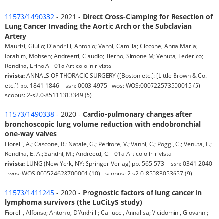
11573/1490332
- 2021 -
Direct Cross-Clamping for Resection of
Lung Cancer Invading the Aortic Arch or the Subclavian
Artery
Maurizi, Giulio; D'andrilli, Antonio; Vanni, Camilla; Ciccone, Anna Maria;
Ibrahim, Mohsen; Andreetti, Claudio; Tierno, Simone M; Venuta, Federico;
Rendina, Erino A - 01a Articolo in rivista
rivista:
ANNALS OF THORACIC SURGERY ([Boston etc.]: [Little Brown & Co.
etc.]) pp. 1841-1846 - issn: 0003-4975 - wos: WOS:000722573500015 (5) -
scopus: 2-s2.0-85111313349 (5)
11573/1490338
- 2020 -
Cardio-pulmonary changes after
bronchoscopic lung volume reduction with endobronchial
one-way valves
Fiorelli, A.; Cascone, R.; Natale, G.; Peritore, V.; Vanni, C.; Poggi, C.; Venuta, F.;
Rendina, E. A.; Santini, M.; Andreetti, C. - 01a Articolo in rivista
rivista:
LUNG (New York, NY: Springer-Verlag) pp. 565-573 - issn: 0341-2040
- wos: WOS:000524628700001 (10) - scopus: 2-s2.0-85083053657 (9)
11573/1411245
- 2020 -
Prognostic factors of lung cancer in
lymphoma survivors (the LuCiLyS study)
Fiorelli, Alfonso; Antonio, D’Andrilli; Carlucci, Annalisa; Vicidomini, Giovanni;