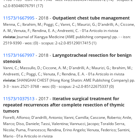
s2.0-85048076791 (17)
11573/1667995
- 2018 -
Outpatient chest tube management
Menna, C.; Ibrahim, M.; Poggi, C.; Vanni, C.; Maurizi, G.; D'andrilli, A.; Ciccone,
A. M.; Venuta, F.; Rendina, E. A.; Andreetti, C. - 01a Articolo in rivista
rivista:
Journal of Xiangya Medicine (AME publishing company) pp. - - issn:
2519-9390 - wos: (0) - scopus: 2-s2.0-85129017415 (1)
11573/1667997
- 2018 -
Laryngotracheal resection for benign
stenosis
Vanni, C.; Massullo, D.; Ciccone, A. M.; D'andrilli, A.; Maurizi, G.; Ibrahim, M.;
Andreetti, C.; Poggi, C.; Venuta, F.; Rendina, E. A. - 01a Articolo in rivista
rivista:
SHANGHAI CHEST (Hong Kong Shatin: AME Publishing Company) pp.
3-3 - issn: 2521-3768 - wos: (0) - scopus: 2-s2.0-85122675337 (0)
11573/1037513
- 2017 -
Iterative surgical treatment for
repeated recurrences after complete resection of thymic
tumors
Fiorelli, Alfonso; D'andrilli, Antonio; Vanni, Camilla; Cascone, Roberto; Anile,
Marco; Diso, Daniele; Tassi, Valentina; Vannucci, Jacopo; Toraldo Serra,
Nicola; Puma, Francesco; Rendina, Erino Angelo; Venuta, Federico; Santini,
Mario - 01a Articolo in rivista