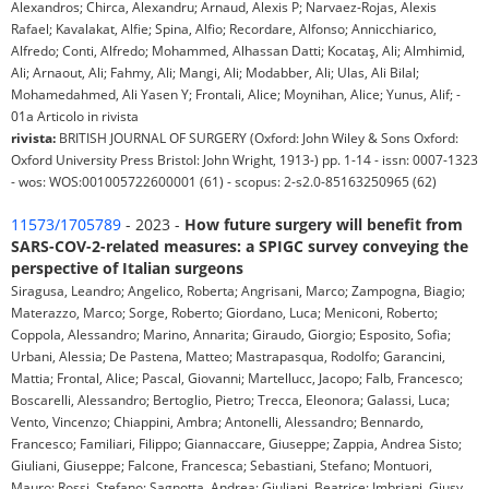
Alexandros; Chirca, Alexandru; Arnaud, Alexis P; Narvaez-Rojas, Alexis
Rafael; Kavalakat, Alfie; Spina, Alfio; Recordare, Alfonso; Annicchiarico,
Alfredo; Conti, Alfredo; Mohammed, Alhassan Datti; Kocataş, Ali; Almhimid,
Ali; Arnaout, Ali; Fahmy, Ali; Mangi, Ali; Modabber, Ali; Ulas, Ali Bilal;
Mohamedahmed, Ali Yasen Y; Frontali, Alice; Moynihan, Alice; Yunus, Alif; -
01a Articolo in rivista
rivista:
BRITISH JOURNAL OF SURGERY (Oxford: John Wiley & Sons Oxford:
Oxford University Press Bristol: John Wright, 1913-) pp. 1-14 - issn: 0007-1323
- wos: WOS:001005722600001 (61) - scopus: 2-s2.0-85163250965 (62)
11573/1705789
- 2023 -
How future surgery will benefit from
SARS-COV-2-related measures: a SPIGC survey conveying the
perspective of Italian surgeons
Siragusa, Leandro; Angelico, Roberta; Angrisani, Marco; Zampogna, Biagio;
Materazzo, Marco; Sorge, Roberto; Giordano, Luca; Meniconi, Roberto;
Coppola, Alessandro; Marino, Annarita; Giraudo, Giorgio; Esposito, Sofia;
Urbani, Alessia; De Pastena, Matteo; Mastrapasqua, Rodolfo; Garancini,
Mattia; Frontal, Alice; Pascal, Giovanni; Martellucc, Jacopo; Falb, Francesco;
Boscarelli, Alessandro; Bertoglio, Pietro; Trecca, Eleonora; Galassi, Luca;
Vento, Vincenzo; Chiappini, Ambra; Antonelli, Alessandro; Bennardo,
Francesco; Familiari, Filippo; Giannaccare, Giuseppe; Zappia, Andrea Sisto;
Giuliani, Giuseppe; Falcone, Francesca; Sebastiani, Stefano; Montuori,
Mauro; Rossi, Stefano; Sagnotta, Andrea; Giuliani, Beatrice; Imbriani, Giusy