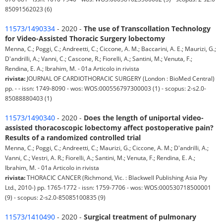
85091562023 (6)
11573/1490334
- 2020 -
The use of Transcollation Technology
for Video-Assisted Thoracic Surgery lobectomy
Menna, C.; Poggi, C.; Andreetti, C.; Ciccone, A. M.; Baccarini, A. E.; Maurizi, G.;
D'andrilli, A.; Vanni, C.; Cascone, R.; Fiorelli, A.; Santini, M.; Venuta, F.;
Rendina, E. A.; Ibrahim, M. - 01a Articolo in rivista
rivista:
JOURNAL OF CARDIOTHORACIC SURGERY (London : BioMed Central)
pp. - - issn: 1749-8090 - wos: WOS:000556797300003 (1) - scopus: 2-s2.0-
85088880403 (1)
11573/1490340
- 2020 -
Does the length of uniportal video-
assisted thoracoscopic lobectomy affect postoperative pain?
Results of a randomized controlled trial
Menna, C.; Poggi, C.; Andreetti, C.; Maurizi, G.; Ciccone, A. M.; D'andrilli, A.;
Vanni, C.; Vestri, A. R.; Fiorelli, A.; Santini, M.; Venuta, F.; Rendina, E. A.;
Ibrahim, M. - 01a Articolo in rivista
rivista:
THORACIC CANCER (Richmond, Vic. : Blackwell Publishing Asia Pty
Ltd., 2010-) pp. 1765-1772 - issn: 1759-7706 - wos: WOS:000530718500001
(9) - scopus: 2-s2.0-85085100835 (9)
11573/1410490
- 2020 -
Surgical treatment of pulmonary