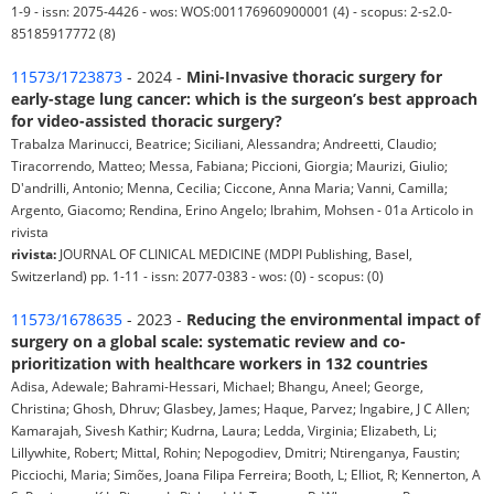
1-9 - issn: 2075-4426 - wos: WOS:001176960900001 (4) - scopus: 2-s2.0-
85185917772 (8)
11573/1723873
- 2024 -
Mini-Invasive thoracic surgery for
early-stage lung cancer: which is the surgeon’s best approach
for video-assisted thoracic surgery?
Trabalza Marinucci, Beatrice; Siciliani, Alessandra; Andreetti, Claudio;
Tiracorrendo, Matteo; Messa, Fabiana; Piccioni, Giorgia; Maurizi, Giulio;
D'andrilli, Antonio; Menna, Cecilia; Ciccone, Anna Maria; Vanni, Camilla;
Argento, Giacomo; Rendina, Erino Angelo; Ibrahim, Mohsen - 01a Articolo in
rivista
rivista:
JOURNAL OF CLINICAL MEDICINE (MDPI Publishing, Basel,
Switzerland) pp. 1-11 - issn: 2077-0383 - wos: (0) - scopus: (0)
11573/1678635
- 2023 -
Reducing the environmental impact of
surgery on a global scale: systematic review and co-
prioritization with healthcare workers in 132 countries
Adisa, Adewale; Bahrami-Hessari, Michael; Bhangu, Aneel; George,
Christina; Ghosh, Dhruv; Glasbey, James; Haque, Parvez; Ingabire, J C Allen;
Kamarajah, Sivesh Kathir; Kudrna, Laura; Ledda, Virginia; Elizabeth, Li;
Lillywhite, Robert; Mittal, Rohin; Nepogodiev, Dmitri; Ntirenganya, Faustin;
Picciochi, Maria; Simões, Joana Filipa Ferreira; Booth, L; Elliot, R; Kennerton, A