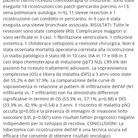
pazienti hanno ricevuto chemioterapia di induzione. Sono state
eseguite 18 ricostruzioni con patch (pericardio porcino, n=13;
vena polmonare autologa, n=5), 11 sleeve resection e 1
ricostruzione con condotto in pericardio. In 9 casi è stata
eseguita una sleeve bronchiale associata. RISULTATI: Tutte le
resezioni sono state complete (R0). Complicanze maggiori si
sono verificate in 3 casi: 1 fibrillazione ventricolare, 1 infezione
sistemica, 1 chilotorace sottoposto a revisione chirurgica. Non è
stata osservata mortalità operatoria correlata alla ricostruzione.
Lo stadio patologico è stato IIB in 10 casi, IIIA in 17 e IIIB in 3
casi dopo chemioterapia di induzione (ypT3 N2). L’89.6% dei
pazienti ha ricevuto trattamenti adiuvanti. La sopravvivenza
complessiva (OS) e libera da malattia (DFS) a 3 anni sono state
del 55.2% e del 37.9%. La comparazione delle curve di
sopravvivenza in relazione al pattern di infiltrazione dell’AP (N1
infiltrante vs. T infiltrante) non ha dimostrato differenze
significative in termini di OS (53.3% vs. 57.1%, p=0.88) e DFS
(33.3% vs. 42.9%; p=0.54) a 3 anni. Il riscontro di malattia pN2
occulta (p=0.05) e la presenza di immagini di invasione linfo-
vascolare (LVI, p<0.001) sono risultati fattori prognostici negativi
indipendenti per lo sviluppo di recidiva. CONCLUSIONI: La
lobectomia con ricostruzione dell’AP è una tecnica sicura ed
efficace che consente di ottenere risultati oncologici