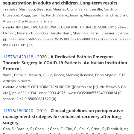
sequestration in adults and children. Long-term results
Trabalza Marinucci, Beatrice; Maurizi, Giulio; Vanni, Camilla; Cardillo,
Giuseppe; Poggi, Camilla; Pardi, Valerio; Inserra, Alessandro; Rendina, Erino
Angelo - 01a Articolo in rivista
rivista:
INTERACTIVE CARDIOVASCULAR AND THORACIC SURGERY (Tokyo ;
Oxford ; New York ; London ; Amsterdam ; Shannon ; Paris : Elsevier Science)
pp. 1-7 - issn: 1569-9293 - wos: WOS:000562465000011 (28) - scopus: 2-s2.0-
85087111391 (27)
11573/1420118
- 2020 -
A Dedicated Path to Emergent
Thoracic Surgery in COVID-19 Patients. An Italian Institution
Protocol
Vanni, Camilla; Maurizi, Giulio; Rocco, Monica; Rendina, Erino Angelo - 01a
Articolo in rivista
rivista:
ANNALS OF THORACIC SURGERY ([Boston etc.]: [Little Brown & Co.
etc.]) pp. e333-e334 - issn: 0003-4975 - wos: WOS:000575240000024 (0) -
scopus: 2-s2.0-85090881627 (0)
11573/1500010
- 2019 -
Clinical guidelines on perioperative
management strategies for enhanced recovery after lung
surgery
Gao, S.; Barello, S.; Chen, L.; Chen, C.; Che, G.; Cai, K.; Crisci, R.; D'andrilli, A.;