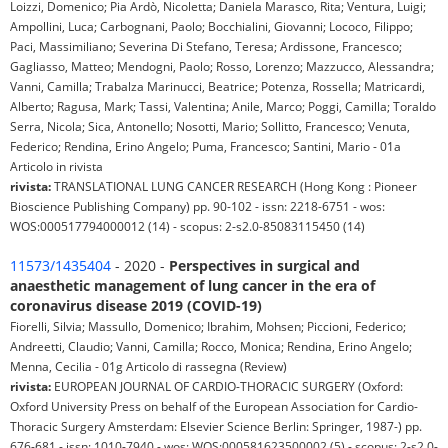
Loizzi, Domenico; Pia Ardò, Nicoletta; Daniela Marasco, Rita; Ventura, Luigi;
Ampollini, Luca; Carbognani, Paolo; Bocchialini, Giovanni; Lococo, Filippo;
Paci, Massimiliano; Severina Di Stefano, Teresa; Ardissone, Francesco;
Gagliasso, Matteo; Mendogni, Paolo; Rosso, Lorenzo; Mazzucco, Alessandra;
Vanni, Camilla; Trabalza Marinucci, Beatrice; Potenza, Rossella; Matricardi,
Alberto; Ragusa, Mark; Tassi, Valentina; Anile, Marco; Poggi, Camilla; Toraldo
Serra, Nicola; Sica, Antonello; Nosotti, Mario; Sollitto, Francesco; Venuta,
Federico; Rendina, Erino Angelo; Puma, Francesco; Santini, Mario - 01a
Articolo in rivista
rivista:
TRANSLATIONAL LUNG CANCER RESEARCH (Hong Kong : Pioneer
Bioscience Publishing Company) pp. 90-102 - issn: 2218-6751 - wos:
WOS:000517794000012 (14) - scopus: 2-s2.0-85083115450 (14)
11573/1435404
- 2020 -
Perspectives in surgical and
anaesthetic management of lung cancer in the era of
coronavirus disease 2019 (COVID-19)
Fiorelli, Silvia; Massullo, Domenico; Ibrahim, Mohsen; Piccioni, Federico;
Andreetti, Claudio; Vanni, Camilla; Rocco, Monica; Rendina, Erino Angelo;
Menna, Cecilia - 01g Articolo di rassegna (Review)
rivista:
EUROPEAN JOURNAL OF CARDIO-THORACIC SURGERY (Oxford:
Oxford University Press on behalf of the European Association for Cardio-
Thoracic Surgery Amsterdam: Elsevier Science Berlin: Springer, 1987-) pp.
676-681 - issn: 1010-7940 - wos: WOS:000581623500002 (5) - scopus: 2-s2.0-