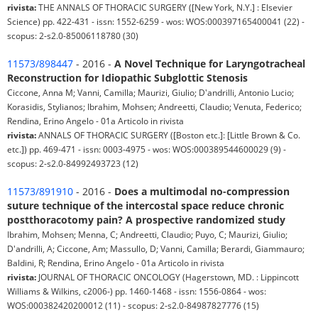
rivista:
THE ANNALS OF THORACIC SURGERY ([New York, N.Y.] : Elsevier
Science) pp. 422-431 - issn: 1552-6259 - wos: WOS:000397165400041 (22) -
scopus: 2-s2.0-85006118780 (30)
11573/898447
- 2016 -
A Novel Technique for Laryngotracheal
Reconstruction for Idiopathic Subglottic Stenosis
Ciccone, Anna M; Vanni, Camilla; Maurizi, Giulio; D'andrilli, Antonio Lucio;
Korasidis, Stylianos; Ibrahim, Mohsen; Andreetti, Claudio; Venuta, Federico;
Rendina, Erino Angelo - 01a Articolo in rivista
rivista:
ANNALS OF THORACIC SURGERY ([Boston etc.]: [Little Brown & Co.
etc.]) pp. 469-471 - issn: 0003-4975 - wos: WOS:000389544600029 (9) -
scopus: 2-s2.0-84992493723 (12)
11573/891910
- 2016 -
Does a multimodal no-compression
suture technique of the intercostal space reduce chronic
postthoracotomy pain? A prospective randomized study
Ibrahim, Mohsen; Menna, C; Andreetti, Claudio; Puyo, C; Maurizi, Giulio;
D'andrilli, A; Ciccone, Am; Massullo, D; Vanni, Camilla; Berardi, Giammauro;
Baldini, R; Rendina, Erino Angelo - 01a Articolo in rivista
rivista:
JOURNAL OF THORACIC ONCOLOGY (Hagerstown, MD. : Lippincott
Williams & Wilkins, c2006-) pp. 1460-1468 - issn: 1556-0864 - wos:
WOS:000382420200012 (11) - scopus: 2-s2.0-84987827776 (15)