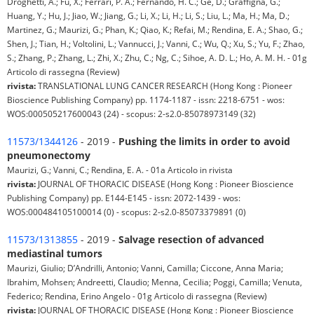
Droghetti, A.; Fu, X.; Ferrari, P. A.; Fernando, H. C.; Ge, D.; Graffigna, G.;
Huang, Y.; Hu, J.; Jiao, W.; Jiang, G.; Li, X.; Li, H.; Li, S.; Liu, L.; Ma, H.; Ma, D.;
Martinez, G.; Maurizi, G.; Phan, K.; Qiao, K.; Refai, M.; Rendina, E. A.; Shao, G.;
Shen, J.; Tian, H.; Voltolini, L.; Vannucci, J.; Vanni, C.; Wu, Q.; Xu, S.; Yu, F.; Zhao,
S.; Zhang, P.; Zhang, L.; Zhi, X.; Zhu, C.; Ng, C.; Sihoe, A. D. L.; Ho, A. M. H. - 01g
Articolo di rassegna (Review)
rivista:
TRANSLATIONAL LUNG CANCER RESEARCH (Hong Kong : Pioneer
Bioscience Publishing Company) pp. 1174-1187 - issn: 2218-6751 - wos:
WOS:000505217600043 (24) - scopus: 2-s2.0-85078973149 (32)
11573/1344126
- 2019 -
Pushing the limits in order to avoid
pneumonectomy
Maurizi, G.; Vanni, C.; Rendina, E. A. - 01a Articolo in rivista
rivista:
JOURNAL OF THORACIC DISEASE (Hong Kong : Pioneer Bioscience
Publishing Company) pp. E144-E145 - issn: 2072-1439 - wos:
WOS:000484105100014 (0) - scopus: 2-s2.0-85073379891 (0)
11573/1313855
- 2019 -
Salvage resection of advanced
mediastinal tumors
Maurizi, Giulio; D’Andrilli, Antonio; Vanni, Camilla; Ciccone, Anna Maria;
Ibrahim, Mohsen; Andreetti, Claudio; Menna, Cecilia; Poggi, Camilla; Venuta,
Federico; Rendina, Erino Angelo - 01g Articolo di rassegna (Review)
rivista:
JOURNAL OF THORACIC DISEASE (Hong Kong : Pioneer Bioscience