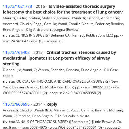
11573/1021778
- 2016 -
Is video-assisted thoracic surgery
lobectomy the best choice for the treatment of lung cancer?
Maurizi, Giulio; Ibrahim, Mohsen; Antonio, D’Andrilli; Ciccone, Annamaria;
Andreetti, Claudio; Poggi, Camilla; Vanni, Camilla; Venuta, Federico; Rendina,
Erino Angelo - 01g Articolo di rassegna (Review)
rivista:
CLINICS IN SURGERY (Belmont CA : Remedy Publications LLC) pp. - -
issn: 2474-1647 - wos: (0) - scopus: (0)
11573/766402
- 2015 -
Critical tracheal stenosis caused by
mediastinal lipomatosis: Long-term efficacy of airway
stenting.
D'andrilli, A; Vanni, C; Venuta, Federico; Rendina, Erino Angelo - 01i Case
report
rivista:
JOURNAL OF THORACIC AND CARDIOVASCULAR SURGERY (New
York: Elsevier Orlando, FL: Mosby Year Book) pp. - - issn: 0022-5223 - wos:
WOS:000355740400011 (2) - scopus: 2-s2.0-84939450958 (2)
11573/660696
- 2014 -
Reply
Andreetti, Claudio; D'andrilli, A; Menna, C; Poggi, Camilla; Ibrahim, Mohsen;
Vanni, C; Rendina, Erino Angelo - 01a Articolo in rivista
rivista:
ANNALS OF THORACIC SURGERY ([Boston etc.]: [Little Brown & Co.
etc.]) pp. - - issn: 0003-4975 - wos: WOS:000345743200091 (0) - scopus: 2-