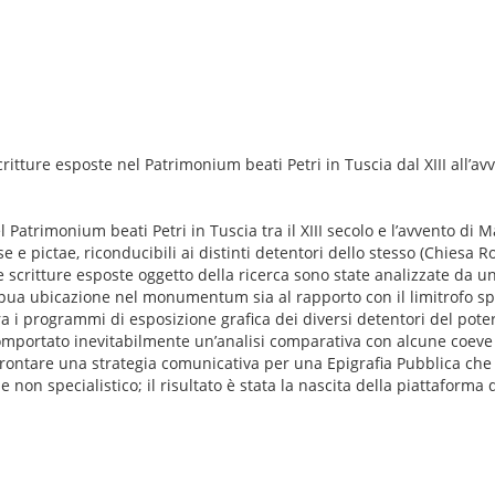
ritture esposte nel Patrimonium beati Petri in Tuscia dal XIII all’av
l Patrimonium beati Petri in Tuscia tra il XIII secolo e l’avvento di 
ise e pictae, riconducibili ai distinti detentori dello stesso (Chies
e scritture esposte oggetto della ricerca sono state analizzate da un
cipua ubicazione nel monumentum sia al rapporto con il limitrofo spa
ra i programmi di esposizione grafica dei diversi detentori del pot
comportato inevitabilmente un’analisi comparativa con alcune coeve 
approntare una strategia comunicativa per una Epigrafia Pubblica c
 non specialistico; il risultato è stata la nascita della piattaform