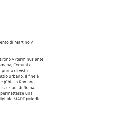
vento di Martino V
Martino V (terminus ante
a Romana, Comuni e
 punto di vista
zio urbano. Il fine è
ere (Chiesa Romana,
iscrizioni di Roma.
he permettesse una
a digitale MADE (Middle