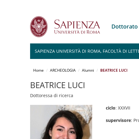
Dottorat
SAPIENZA UNIVERSITÀ DI ROMA, FACOLTÀ DI LETT
Salta
al
Home
ARCHEOLOGIA
Alumni
BEATRICE LUCI
contenuto
principale
BEATRICE LUCI
Dottoressa di ricerca
ciclo
: XXXVII
supervisore
: P