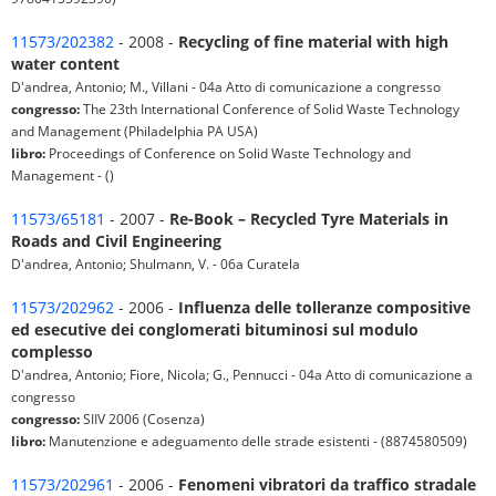
11573/202382
- 2008 -
Recycling of fine material with high
water content
D'andrea, Antonio; M., Villani - 04a Atto di comunicazione a congresso
congresso:
The 23th International Conference of Solid Waste Technology
and Management (Philadelphia PA USA)
libro:
Proceedings of Conference on Solid Waste Technology and
Management - ()
11573/65181
- 2007 -
Re-Book – Recycled Tyre Materials in
Roads and Civil Engineering
D'andrea, Antonio; Shulmann, V. - 06a Curatela
11573/202962
- 2006 -
Influenza delle tolleranze compositive
ed esecutive dei conglomerati bituminosi sul modulo
complesso
D'andrea, Antonio; Fiore, Nicola; G., Pennucci - 04a Atto di comunicazione a
congresso
congresso:
SIIV 2006 (Cosenza)
libro:
Manutenzione e adeguamento delle strade esistenti - (8874580509)
11573/202961
- 2006 -
Fenomeni vibratori da traffico stradale