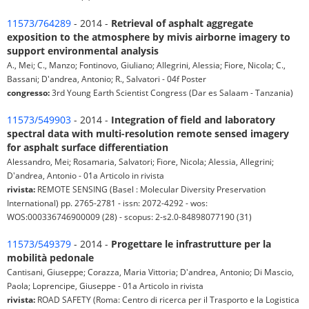
11573/764289
- 2014 -
Retrieval of asphalt aggregate
exposition to the atmosphere by mivis airborne imagery to
support environmental analysis
A., Mei; C., Manzo; Fontinovo, Giuliano; Allegrini, Alessia; Fiore, Nicola; C.,
Bassani; D'andrea, Antonio; R., Salvatori - 04f Poster
congresso:
3rd Young Earth Scientist Congress (Dar es Salaam - Tanzania)
11573/549903
- 2014 -
Integration of field and laboratory
spectral data with multi-resolution remote sensed imagery
for asphalt surface differentiation
Alessandro, Mei; Rosamaria, Salvatori; Fiore, Nicola; Alessia, Allegrini;
D'andrea, Antonio - 01a Articolo in rivista
rivista:
REMOTE SENSING (Basel : Molecular Diversity Preservation
International) pp. 2765-2781 - issn: 2072-4292 - wos:
WOS:000336746900009 (28) - scopus: 2-s2.0-84898077190 (31)
11573/549379
- 2014 -
Progettare le infrastrutture per la
mobilità pedonale
Cantisani, Giuseppe; Corazza, Maria Vittoria; D'andrea, Antonio; Di Mascio,
Paola; Loprencipe, Giuseppe - 01a Articolo in rivista
rivista:
ROAD SAFETY (Roma: Centro di ricerca per il Trasporto e la Logistica