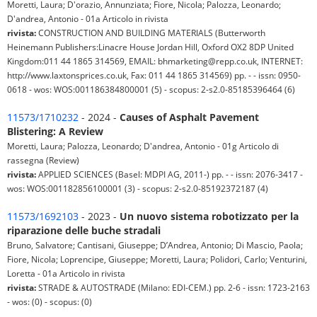
Moretti, Laura; D'orazio, Annunziata; Fiore, Nicola; Palozza, Leonardo;
D'andrea, Antonio - 01a Articolo in rivista
rivista:
CONSTRUCTION AND BUILDING MATERIALS (Butterworth
Heinemann Publishers:Linacre House Jordan Hill, Oxford OX2 8DP United
Kingdom:011 44 1865 314569, EMAIL: bhmarketing@repp.co.uk, INTERNET:
http://www.laxtonsprices.co.uk, Fax: 011 44 1865 314569) pp. - - issn: 0950-
0618 - wos: WOS:001186384800001 (5) - scopus: 2-s2.0-85185396464 (6)
11573/1710232
- 2024 -
Causes of Asphalt Pavement
Blistering: A Review
Moretti, Laura; Palozza, Leonardo; D'andrea, Antonio - 01g Articolo di
rassegna (Review)
rivista:
APPLIED SCIENCES (Basel: MDPI AG, 2011-) pp. - - issn: 2076-3417 -
wos: WOS:001182856100001 (3) - scopus: 2-s2.0-85192372187 (4)
11573/1692103
- 2023 -
Un nuovo sistema robotizzato per la
riparazione delle buche stradali
Bruno, Salvatore; Cantisani, Giuseppe; D’Andrea, Antonio; Di Mascio, Paola;
Fiore, Nicola; Loprencipe, Giuseppe; Moretti, Laura; Polidori, Carlo; Venturini,
Loretta - 01a Articolo in rivista
rivista:
STRADE & AUTOSTRADE (Milano: EDI-CEM.) pp. 2-6 - issn: 1723-2163
- wos: (0) - scopus: (0)