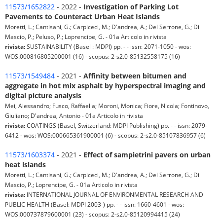
11573/1652822
- 2022 -
Investigation of Parking Lot
Pavements to Counteract Urban Heat Islands
Moretti, L.; Cantisani, G.; Carpiceci, M.; D'andrea, A.; Del Serrone, G.; Di
Mascio, P.; Peluso, P.; Loprencipe, G. - 01a Articolo in rivista
rivista:
SUSTAINABILITY (Basel : MDPI) pp. - - issn: 2071-1050 - wos:
WOS:000816805200001 (16) - scopus: 2-s2.0-85132558175 (16)
11573/1549484
- 2021 -
Affinity between bitumen and
aggregate in hot mix asphalt by hyperspectral imaging and
digital picture analysis
Mei, Alessandro; Fusco, Raffaella; Moroni, Monica; Fiore, Nicola; Fontinovo,
Giuliano; D'andrea, Antonio - 01a Articolo in rivista
rivista:
COATINGS (Basel, Switzerland: MDPI Publishing) pp. - - issn: 2079-
6412 - wos: WOS:000665361900001 (6) - scopus: 2-s2.0-85107836957 (6)
11573/1603374
- 2021 -
Effect of sampietrini pavers on urban
heat islands
Moretti, L.; Cantisani, G.; Carpiceci, M.; D'andrea, A.; Del Serrone, G.; Di
Mascio, P.; Loprencipe, G. - 01a Articolo in rivista
rivista:
INTERNATIONAL JOURNAL OF ENVIRONMENTAL RESEARCH AND
PUBLIC HEALTH (Basel: MDPI 2003-) pp. - - issn: 1660-4601 - wos:
WOS:000737879600001 (23) - scopus: 2-s2.0-85120994415 (24)