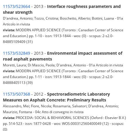
11573/523664
- 2013 -
Interface roughness parameters and
shear strength
D'andrea, Antonio; Tozzo, Cristina; Boschetto, Alberto; Bottini, Luana - 01a
Articolo in rivista
rivista:
MODERN APPLIED SCIENCE (Toronto : Canadian Center of Science
and Education.) pp. 1-10 - issn: 1913-1844 - wos: (0) - scopus: 2-s2.0-
84885109409 (31)
11573/532849
- 2013 -
Environmental impact assessment of
road asphalt pavements
Moretti, Laura; Di Mascio, Paola; D'andrea, Antonio - 01a Articolo in rivista
rivista:
MODERN APPLIED SCIENCE (Toronto : Canadian Center of Science
and Education.) pp. 1-11 - issn: 1913-1844 - wos: (0) - scopus: 2-s2.0-
84888405113 (39)
11573/507368
- 2012 -
Spectroradiometric Laboratory
Measures on Asphalt Concrete: Preliminary Results
Alessandro, Mei; Fiore, Nicola; Rosamaria, Salvatori; D'andrea, Antonio;
Maurizio, Fontana - 04c Atto di convegno in rivista
rivista:
PROCEDIA: SOCIAL & BEHAVIORAL SCIENCES (Oxford : Elsevier B.V.)
pp. 514-523 - issn: 1877-0428 - wos: WOS:000312560400049 (12) - scopus:
(0)