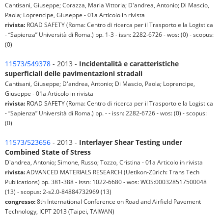
Cantisani, Giuseppe; Corazza, Maria Vittoria; D'andrea, Antonio; Di Mascio,
Paola; Loprencipe, Giuseppe - 01a Articolo in rivista
rivista:
ROAD SAFETY (Roma: Centro di ricerca per il Trasporto e la Logistica
- “Sapienza” Università di Roma.) pp. 1-3 - issn: 2282-6726 - wos: (0) - scopus:
(0)
11573/549378
- 2013 -
Incidentalità e caratteristiche
superficiali delle pavimentazioni stradali
Cantisani, Giuseppe; D'andrea, Antonio; Di Mascio, Paola; Loprencipe,
Giuseppe - 01a Articolo in rivista
rivista:
ROAD SAFETY (Roma: Centro di ricerca per il Trasporto e la Logistica
- “Sapienza” Università di Roma.) pp. - - issn: 2282-6726 - wos: (0) - scopus:
(0)
11573/523656
- 2013 -
Interlayer Shear Testing under
Combined State of Stress
D'andrea, Antonio; Simone, Russo; Tozzo, Cristina - 01a Articolo in rivista
rivista:
ADVANCED MATERIALS RESEARCH (Uetikon-Zürich: Trans Tech
Publications) pp. 381-388 - issn: 1022-6680 - wos: WOS:000328517500048
(13) - scopus: 2-s2.0-84884732969 (13)
congresso:
8th International Conference on Road and Airfield Pavement
Technology, ICPT 2013 (Taipei, TAIWAN)