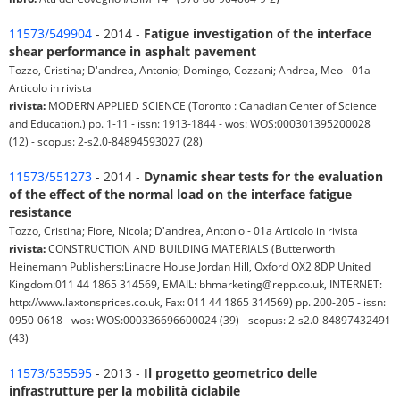
11573/549904
- 2014 -
Fatigue investigation of the interface
shear performance in asphalt pavement
Tozzo, Cristina; D'andrea, Antonio; Domingo, Cozzani; Andrea, Meo - 01a
Articolo in rivista
rivista:
MODERN APPLIED SCIENCE (Toronto : Canadian Center of Science
and Education.) pp. 1-11 - issn: 1913-1844 - wos: WOS:000301395200028
(12) - scopus: 2-s2.0-84894593027 (28)
11573/551273
- 2014 -
Dynamic shear tests for the evaluation
of the effect of the normal load on the interface fatigue
resistance
Tozzo, Cristina; Fiore, Nicola; D'andrea, Antonio - 01a Articolo in rivista
rivista:
CONSTRUCTION AND BUILDING MATERIALS (Butterworth
Heinemann Publishers:Linacre House Jordan Hill, Oxford OX2 8DP United
Kingdom:011 44 1865 314569, EMAIL: bhmarketing@repp.co.uk, INTERNET:
http://www.laxtonsprices.co.uk, Fax: 011 44 1865 314569) pp. 200-205 - issn:
0950-0618 - wos: WOS:000336696600024 (39) - scopus: 2-s2.0-84897432491
(43)
11573/535595
- 2013 -
Il progetto geometrico delle
infrastrutture per la mobilità ciclabile