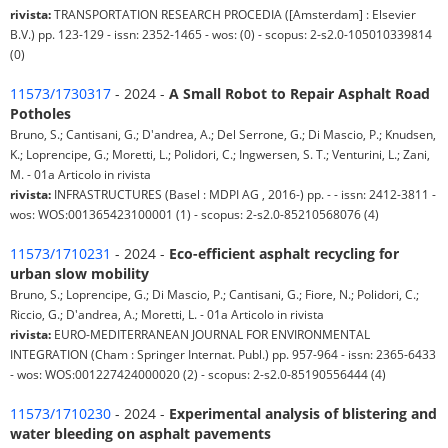
rivista:
TRANSPORTATION RESEARCH PROCEDIA ([Amsterdam] : Elsevier
B.V.) pp. 123-129 - issn: 2352-1465 - wos: (0) - scopus: 2-s2.0-105010339814
(0)
11573/1730317
- 2024 -
A Small Robot to Repair Asphalt Road
Potholes
Bruno, S.; Cantisani, G.; D'andrea, A.; Del Serrone, G.; Di Mascio, P.; Knudsen,
K.; Loprencipe, G.; Moretti, L.; Polidori, C.; Ingwersen, S. T.; Venturini, L.; Zani,
M. - 01a Articolo in rivista
rivista:
INFRASTRUCTURES (Basel : MDPI AG , 2016-) pp. - - issn: 2412-3811 -
wos: WOS:001365423100001 (1) - scopus: 2-s2.0-85210568076 (4)
11573/1710231
- 2024 -
Eco-efficient asphalt recycling for
urban slow mobility
Bruno, S.; Loprencipe, G.; Di Mascio, P.; Cantisani, G.; Fiore, N.; Polidori, C.;
Riccio, G.; D'andrea, A.; Moretti, L. - 01a Articolo in rivista
rivista:
EURO-MEDITERRANEAN JOURNAL FOR ENVIRONMENTAL
INTEGRATION (Cham : Springer Internat. Publ.) pp. 957-964 - issn: 2365-6433
- wos: WOS:001227424000020 (2) - scopus: 2-s2.0-85190556444 (4)
11573/1710230
- 2024 -
Experimental analysis of blistering and
water bleeding on asphalt pavements