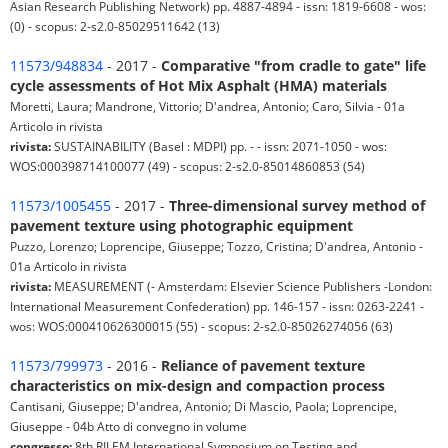
Asian Research Publishing Network) pp. 4887-4894 - issn: 1819-6608 - wos:
(0) - scopus: 2-s2.0-85029511642 (13)
11573/948834
- 2017 -
Comparative "from cradle to gate" life
cycle assessments of Hot Mix Asphalt (HMA) materials
Moretti, Laura; Mandrone, Vittorio; D'andrea, Antonio; Caro, Silvia - 01a
Articolo in rivista
rivista:
SUSTAINABILITY (Basel : MDPI) pp. - - issn: 2071-1050 - wos:
WOS:000398714100077 (49) - scopus: 2-s2.0-85014860853 (54)
11573/1005455
- 2017 -
Three-dimensional survey method of
pavement texture using photographic equipment
Puzzo, Lorenzo; Loprencipe, Giuseppe; Tozzo, Cristina; D'andrea, Antonio -
01a Articolo in rivista
rivista:
MEASUREMENT (- Amsterdam: Elsevier Science Publishers -London:
International Measurement Confederation) pp. 146-157 - issn: 0263-2241 -
wos: WOS:000410626300015 (55) - scopus: 2-s2.0-85026274056 (63)
11573/799973
- 2016 -
Reliance of pavement texture
characteristics on mix-design and compaction process
Cantisani, Giuseppe; D'andrea, Antonio; Di Mascio, Paola; Loprencipe,
Giuseppe - 04b Atto di convegno in volume
congresso:
8th RILEM International Symposium on Testing and