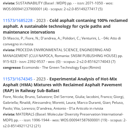
rivista:
SUSTAINABILITY (Basel : MDPI) pp. - - issn: 2071-1050 - wos:
WOS:000941237900001 (4) - scopus: 2-s2.0-85149277417 (5)
11573/1685228
- 2023 -
Cold asphalt contaning 100% reclamed
asphalt. A sustainable technology for cycle paths and
maintenance intervations
Di Mascio, P.; Fiore, N.; D'andrea, A.; Polidori, C.; Venturini, L. - 04c Atto di
convegno in rivista
rivista:
PROCEDIA ENVIRONMENTAL SCIENCE, ENGINEERING AND
MANAGEMENT (CLUI NAPOCA, Romania: SNSIM PUBLISHING HOUSE) pp.
915-923 - issn: 2392-9537 - wos: (0) - scopus: 2-s2.0-85162174043 (7)
congresso:
Ecomondo - The Green Technology Expo (Rimini)
11573/1674345
- 2023 -
Experimental Analysis of Hot-Mix
Asphalt (HMA) Mixtures with Reclaimed Asphalt Pavement
(RAP) in Railway Sub-Ballast
Fiore, Nicola; Bruno, Salvatore; Del Serrone, Giulia; Iacobini, Franco; Giorgi,
Gabriella; Rinaldi, Alessandro; Moretti, Laura; Marco Duranti, Gian; Peluso,
Paolo; Vita, Lorenzo; D'andrea, Antonio - 01a Articolo in rivista
rivista:
MATERIALS (Basel: Molecular Diversity Preservation International-
MDPI) pp. - - issn: 1996-1944 - wos: WOS:000941587600001 (19) - scopus: 2-
s2.0-85149211212 (21)