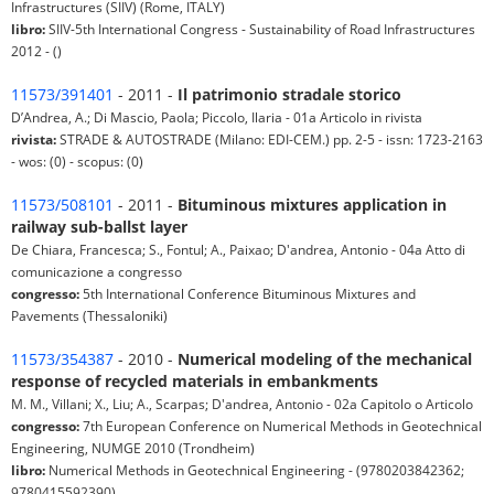
Infrastructures (SIIV) (Rome, ITALY)
libro:
SIIV-5th International Congress - Sustainability of Road Infrastructures
2012 - ()
11573/391401
- 2011 -
Il patrimonio stradale storico
D’Andrea, A.; Di Mascio, Paola; Piccolo, Ilaria - 01a Articolo in rivista
rivista:
STRADE & AUTOSTRADE (Milano: EDI-CEM.) pp. 2-5 - issn: 1723-2163
- wos: (0) - scopus: (0)
11573/508101
- 2011 -
Bituminous mixtures application in
railway sub-ballst layer
De Chiara, Francesca; S., Fontul; A., Paixao; D'andrea, Antonio - 04a Atto di
comunicazione a congresso
congresso:
5th International Conference Bituminous Mixtures and
Pavements (Thessaloniki)
11573/354387
- 2010 -
Numerical modeling of the mechanical
response of recycled materials in embankments
M. M., Villani; X., Liu; A., Scarpas; D'andrea, Antonio - 02a Capitolo o Articolo
congresso:
7th European Conference on Numerical Methods in Geotechnical
Engineering, NUMGE 2010 (Trondheim)
libro:
Numerical Methods in Geotechnical Engineering - (9780203842362;
9780415592390)