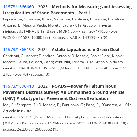
11573/1666660
- 2023 -
Methods for Measuring and Assessing
Irregularities of Stone Pavements—Part I
Loprencipe, Giuseppe; Bruno, Salvatore; Cantisani, Giuseppe; D'andrea,
Antonio; Di Mascio, Paola; Moretti, Laura - 01a Articolo in rivista
rivista:
SUSTAINABILITY (Basel : MDPI) pp. - - issn: 2071-1050 - wos:
WOS:000915825100001 (7) - scopus: 2-s2.0-85149139235 (8)
11573/1665193
- 2022 -
Asfalti tappabuche e Green Deal
Cantisani, Giuseppe; D'andrea, Antonio; Di Mascio, Paola; Fiore, Nicola;
Moretti, Laura; Polidori, Carlo; Venturini, Loretta - 01a Articolo in rivista
rivista:
STRADE & AUTOSTRADE (Milano: EDI-CEM.) pp. 38-46 - issn: 1723-
2163 - wos: (0) - scopus: (0)
11573/1676418
- 2022 -
ROADS—Rover for Bituminous
Pavement Distress Survey: An Unmanned Ground Vehicle
(UGV) Prototype for Pavement Distress Evaluation
Mei, A.; Zampetti, E.; Di Mascio, P.; Fontinovo, G.; Papa, P.; D'andrea, A. - 01a
Articolo in rivista
rivista:
SENSORS (Basel : Molecular Diversity Preservation International
(MDPI), 2001-) pp. - - issn: 1424-8220 - wos: WOS:000795408100001 (10) -
scopus: 2-s2.0-85129085662 (15)