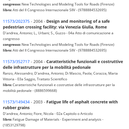
congresso:
New Technologies and Modeling Tools for Roads (Firenze)
libro:
Atti del II Congresso Internazionale SIIV - (9788884532695)
11573/202375
- 2004 -
Design and monitoring of a safe
pedestrian crossing facility: via Venezia Giulia, Rome
D'andrea, Antonio; L., Urbani; S., Guzzo - 04a Atto di comunicazione a
congresso
congresso:
New Technologies and Modeling Tools for Roads (Firenze)
libro:
Atti del II Congresso Internazionale SIIV - (9788884532695)
11573/352717
- 2004 -
Caratteristiche funzionali e costruttive
delle infrastrutture per la mobilità pedonale
Ranzo, Alessandro; D'andrea, Antonio; Di Mascio, Paola; Corazza, Maria
Vittoria - 03a Saggio, Trattato Scientifico
libro:
Caratteristiche funzionali e costruttive delle infrastrutture per la
mobilità pedonale - (8886599668)
11573/149434
- 2003 -
Fatigue life of asphalt concrete with
rubber grains
D'andrea, Antonio; Fiore, Nicola - 02a Capitolo o Articolo
libro:
Fatigue Damage of Materials - Experiment and analysis -
(1853129798)