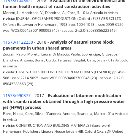
11573/1045821
- 2018 -
Evaluation of the environmental and
human health impact of road construction activities
Moretti, L.; Mandrone, V.; D'andrea, A.; Caro, S. - 01a Articolo in rivista
rivista:
JOURNAL OF CLEANER PRODUCTION (Oxford : ELSEVIER SCI LTD
Oxford : Butterworth-Heinemann, 1993-) pp. 1004-1013 - issn: 0959-6526 -
wos: WOS:000423001900092 (45) - scopus: 2-s2.0-85038866223 (49)
11573/1122238
- 2018 -
Analysis of natural stone block
pavements in urban shared areas
Zoccali, Pablo; Moretti, Laura; Di Mascio, Paola; Loprencipe, Giuseppe;
D'andrea, Antonio; Bonin, Guido; Teltayev, Bagdat; Caro, Silvia - 01a Articolo
in rivista
rivista:
CASE STUDIES IN CONSTRUCTION MATERIALS (ELSEVIER) pp. 498-
506 - issn: 2214-5095 - wos: WOS:000594663700045 (23) - scopus: 2-s2.0-
85045388663 (29)
11573/990377
- 2017 -
Evaluation of bitumen modification
with crumb rubber obtained through a high pressure water
jet (HPWJ) process
Fiore, Nicola; Caro, Silvia; D'andrea, Antonio; Scarsella, Marco - 01a Articolo
in rivista
rivista:
CONSTRUCTION AND BUILDING MATERIALS (Butterworth
Heinemann Publishers:Linacre House Jordan Hill, Oxford OX2 8DP United