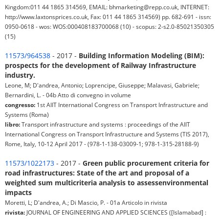
Kingdom:011 44 1865 314569, EMAIL: bhmarketing@repp.co.uk, INTERNET:
http://www.laxtonsprices.co.uk, Fax: 011 44 1865 314569) pp. 682-691 - issn:
0950-0618 - wos: WOS:000408183700068 (10) - scopus: 2-s2.0-85021350305
(15)
11573/964538
- 2017 -
Building Information Modeling (BIM):
prospects for the development of Railway Infrastructure
industry.
Leone, M; D'andrea, Antonio; Loprencipe, Giuseppe; Malavasi, Gabriele;
Bernardini, L. - 04b Atto di convegno in volume
congresso:
1st AIIT International Congress on Transport Infrastructure and
Systems (Roma)
libro:
Transport infrastructure and systems : proceedings of the AIIT
International Congress on Transport Infrastructure and Systems (TIS 2017),
Rome, Italy, 10-12 April 2017 - (978-1-138-03009-1; 978-1-315-28188-9)
11573/1022173
- 2017 -
Green public procurement criteria for
road infrastructures: State of the art and proposal of a
weighted sum multicriteria analysis to assessenvironmental
impacts
Moretti, L; D'andrea, A.; Di Mascio, P. - 01a Articolo in rivista
rivista:
JOURNAL OF ENGINEERING AND APPLIED SCIENCES ([Islamabad] :