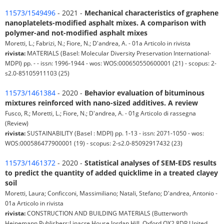
11573/1549496
- 2021 -
Mechanical characteristics of graphene
nanoplatelets-modified asphalt mixes. A comparison with
polymer-and not-modified asphalt mixes
Moretti, L.; Fabrizi, N.; Fiore, N.; D'andrea, A. - 01a Articolo in rivista
rivista:
MATERIALS (Basel: Molecular Diversity Preservation International-
MDPI) pp. - - issn: 1996-1944 - wos: WOS:000650550600001 (21) - scopus: 2-
s2.0-85105911103 (25)
11573/1461384
- 2020 -
Behavior evaluation of bituminous
mixtures reinforced with nano-sized additives. A review
Fusco, R.; Moretti, L.; Fiore, N.; D'andrea, A. - 01g Articolo di rassegna
(Review)
rivista:
SUSTAINABILITY (Basel : MDPI) pp. 1-13 - issn: 2071-1050 - wos:
WOS:000586477900001 (19) - scopus: 2-s2.0-85092917432 (23)
11573/1461372
- 2020 -
Statistical analyses of SEM-EDS results
to predict the quantity of added quicklime in a treated clayey
soil
Moretti, Laura; Conficconi, Massimiliano; Natali, Stefano; D'andrea, Antonio -
01a Articolo in rivista
rivista:
CONSTRUCTION AND BUILDING MATERIALS (Butterworth
Heinemann Publishers:Linacre House Jordan Hill, Oxford OX2 8DP United