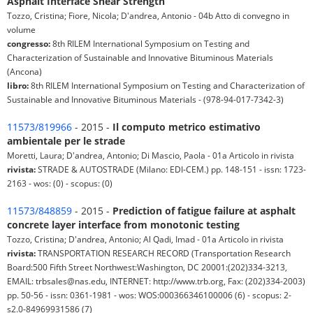
Asphalt Interface Shear Strength
Tozzo, Cristina; Fiore, Nicola; D'andrea, Antonio - 04b Atto di convegno in
volume
congresso:
8th RILEM International Symposium on Testing and
Characterization of Sustainable and Innovative Bituminous Materials
(Ancona)
libro:
8th RILEM International Symposium on Testing and Characterization of
Sustainable and Innovative Bituminous Materials - (978-94-017-7342-3)
11573/819966
- 2015 -
Il computo metrico estimativo
ambientale per le strade
Moretti, Laura; D'andrea, Antonio; Di Mascio, Paola - 01a Articolo in rivista
rivista:
STRADE & AUTOSTRADE (Milano: EDI-CEM.) pp. 148-151 - issn: 1723-
2163 - wos: (0) - scopus: (0)
11573/848859
- 2015 -
Prediction of fatigue failure at asphalt
concrete layer interface from monotonic testing
Tozzo, Cristina; D'andrea, Antonio; Al Qadi, Imad - 01a Articolo in rivista
rivista:
TRANSPORTATION RESEARCH RECORD (Transportation Research
Board:500 Fifth Street Northwest:Washington, DC 20001:(202)334-3213,
EMAIL: trbsales@nas.edu, INTERNET: http://www.trb.org, Fax: (202)334-2003)
pp. 50-56 - issn: 0361-1981 - wos: WOS:000366346100006 (6) - scopus: 2-
s2.0-84969931586 (7)