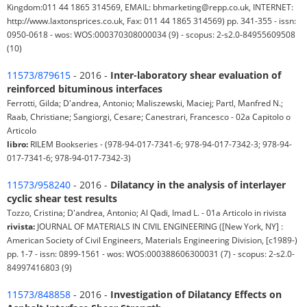
Kingdom:011 44 1865 314569, EMAIL: bhmarketing@repp.co.uk, INTERNET:
http://www.laxtonsprices.co.uk, Fax: 011 44 1865 314569) pp. 341-355 - issn:
0950-0618 - wos: WOS:000370308000034 (9) - scopus: 2-s2.0-84955609508
(10)
11573/879615
- 2016 -
Inter-laboratory shear evaluation of
reinforced bituminous interfaces
Ferrotti, Gilda; D'andrea, Antonio; Maliszewski, Maciej; Partl, Manfred N.;
Raab, Christiane; Sangiorgi, Cesare; Canestrari, Francesco - 02a Capitolo o
Articolo
libro:
RILEM Bookseries - (978-94-017-7341-6; 978-94-017-7342-3; 978-94-
017-7341-6; 978-94-017-7342-3)
11573/958240
- 2016 -
Dilatancy in the analysis of interlayer
cyclic shear test results
Tozzo, Cristina; D'andrea, Antonio; Al Qadi, Imad L. - 01a Articolo in rivista
rivista:
JOURNAL OF MATERIALS IN CIVIL ENGINEERING ([New York, NY] :
American Society of Civil Engineers, Materials Engineering Division, [c1989-)
pp. 1-7 - issn: 0899-1561 - wos: WOS:000388606300031 (7) - scopus: 2-s2.0-
84997416803 (9)
11573/848858
- 2016 -
Investigation of Dilatancy Effects on