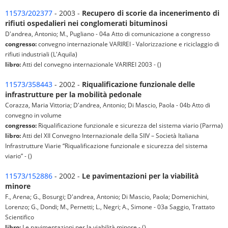
11573/202377
- 2003 -
Recupero di scorie da incenerimento di
rifiuti ospedalieri nei conglomerati bituminosi
D'andrea, Antonio; M., Pugliano - 04a Atto di comunicazione a congresso
congresso:
convegno internazionale VARIREI - Valorizzazione e riciclaggio di
rifiuti industriali (L'Aquila)
libro:
Atti del convegno internazionale VARIREI 2003 - ()
11573/358443
- 2002 -
Riqualificazione funzionale delle
infrastrutture per la mobilità pedonale
Corazza, Maria Vittoria; D'andrea, Antonio; Di Mascio, Paola - 04b Atto di
convegno in volume
congresso:
Riqualificazione funzionale e sicurezza del sistema viario (Parma)
libro:
Atti del XII Convegno Internazionale della SIIV – Società Italiana
Infrastrutture Viarie “Riqualificazione funzionale e sicurezza del sistema
viario” - ()
11573/152886
- 2002 -
Le pavimentazioni per la viabilità
minore
F., Arena; G., Bosurgi; D'andrea, Antonio; Di Mascio, Paola; Domenichini,
Lorenzo; G., Dondi; M., Pernetti; L., Negri; A., Simone - 03a Saggio, Trattato
Scientifico
libro:
Le pavimentazioni per la viabilità minore - ()