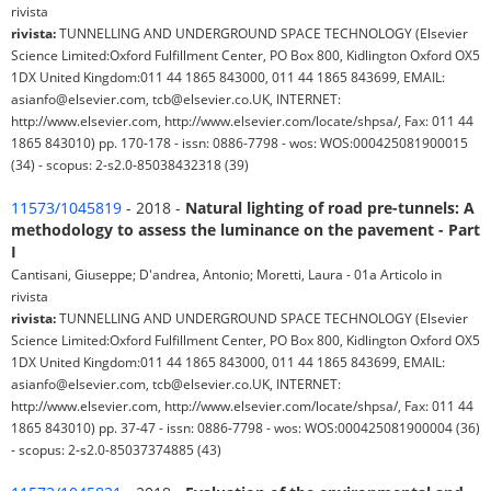
rivista
rivista:
TUNNELLING AND UNDERGROUND SPACE TECHNOLOGY (Elsevier
Science Limited:Oxford Fulfillment Center, PO Box 800, Kidlington Oxford OX5
1DX United Kingdom:011 44 1865 843000, 011 44 1865 843699, EMAIL:
asianfo@elsevier.com, tcb@elsevier.co.UK, INTERNET:
http://www.elsevier.com, http://www.elsevier.com/locate/shpsa/, Fax: 011 44
1865 843010) pp. 170-178 - issn: 0886-7798 - wos: WOS:000425081900015
(34) - scopus: 2-s2.0-85038432318 (39)
11573/1045819
- 2018 -
Natural lighting of road pre-tunnels: A
methodology to assess the luminance on the pavement - Part
I
Cantisani, Giuseppe; D'andrea, Antonio; Moretti, Laura - 01a Articolo in
rivista
rivista:
TUNNELLING AND UNDERGROUND SPACE TECHNOLOGY (Elsevier
Science Limited:Oxford Fulfillment Center, PO Box 800, Kidlington Oxford OX5
1DX United Kingdom:011 44 1865 843000, 011 44 1865 843699, EMAIL:
asianfo@elsevier.com, tcb@elsevier.co.UK, INTERNET:
http://www.elsevier.com, http://www.elsevier.com/locate/shpsa/, Fax: 011 44
1865 843010) pp. 37-47 - issn: 0886-7798 - wos: WOS:000425081900004 (36)
- scopus: 2-s2.0-85037374885 (43)