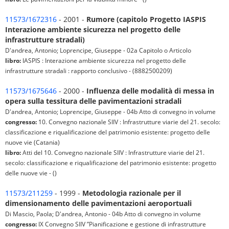
11573/1672316
- 2001 -
Rumore (capitolo Progetto IASPIS
Interazione ambiente sicurezza nel progetto delle
infrastrutture stradali)
D'andrea, Antonio; Loprencipe, Giuseppe - 02a Capitolo o Articolo
libro:
IASPIS : Interazione ambiente sicurezza nel progetto delle
infrastrutture stradali : rapporto conclusivo - (8882500209)
11573/1675646
- 2000 -
Influenza delle modalità di messa in
opera sulla tessitura delle pavimentazioni stradali
D'andrea, Antonio; Loprencipe, Giuseppe - 04b Atto di convegno in volume
congresso:
10. Convegno nazionale SIIV : Infrastrutture viarie del 21. secolo:
classificazione e riqualificazione del patrimonio esistente: progetto delle
nuove vie (Catania)
libro:
Atti del 10. Convegno nazionale SIIV : Infrastrutture viarie del 21.
secolo: classificazione e riqualificazione del patrimonio esistente: progetto
delle nuove vie - ()
11573/211259
- 1999 -
Metodologia razionale per il
dimensionamento delle pavimentazioni aeroportuali
Di Mascio, Paola; D'andrea, Antonio - 04b Atto di convegno in volume
congresso:
IX Convegno SIIV ”Pianificazione e gestione di infrastrutture