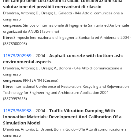
nel campo delle costruzioni stradali: considerazioni sulla
valutazione dei possibili meccanismi di rilascio
D'andrea, Antonio; D., Drago; L., Galeotti - 04a Atto di comunicazione a
congresso
congresso:
Simposio Internazionale di Ingegneria Sanitaria ed Ambientale
organizzati da ANDIS (Taormina)
libro:
Simposio Internazionale di Ingegneria Sanitaria ed Ambientale 2004 -
(8878500003)
11573/202959
- 2004 -
Asphalt concrete with bottom ash:
environmental aspects
D'andrea, Antonio; D., Drago; V., Bonora - 04a Atto di comunicazione a
congresso
congresso:
RRRTEA '04 (Cesena)
libro:
International Conference of Restoration, Recycling and Rejuvenation
Technology for Engineering and Architecture Application 2004 -
(8879997653)
11573/366938
- 2004 -
Traffic Vibration Damping With
Innovative Materials: Development And Calibration Of a
Simulation Model
D'andrea, Antonio; L., Urbani; Bonin, Guido - 04a Atto di comunicazione a
congresso