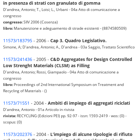
in presenza di strati con granulato di gomma
D'andrea, Antonio; T., Loisi; L., Urbani - 04a Atto di comunicazione a
congresso
congresso:
SIIV 2006 (Cosenza)
libro:
Manutenzione e adeguamento di strade esistenti - (8874580509)
11573/183795
- 2006 -
Cap 3. Quadro Legislativo.
Simone, A; D'andrea, Antonio; A., D'andrea - 03a Saggio, Trattato Scientifico
11573/241436
- 2005 -
C&D Aggregates for Design Controlled
Low Strenght Materials (CLSM) as Filling
D'andrea, Antonio; Rossi, Giampaolo - 04a Atto di comunicazione a
congresso
libro:
Proceedings of 2nd International Symposium on Treatment and
Recycling of Materials - ()
11573/71551
- 2004 -
Ambiti di impiego di aggregati riciclati
D'andrea, Antonio - 01a Articolo in rivista
rivista:
RECYCLING (Edizioni PEI) pp. 92-97 - issn: 1593-2419 - wos: (0) -
scopus: (0)
11573/202376
- 2004 -
L’impiego di alcune tipologie di rifiuto