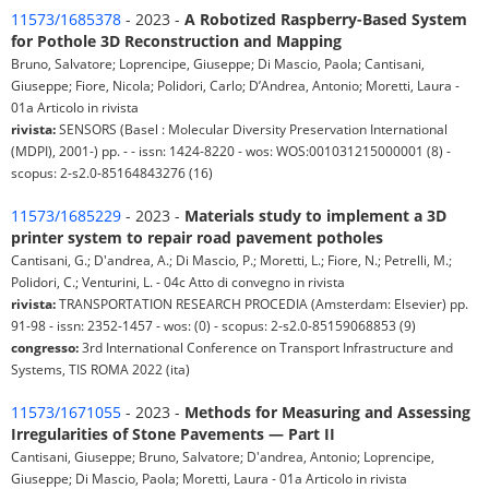
11573/1685378
- 2023 -
A Robotized Raspberry-Based System
for Pothole 3D Reconstruction and Mapping
Bruno, Salvatore; Loprencipe, Giuseppe; Di Mascio, Paola; Cantisani,
Giuseppe; Fiore, Nicola; Polidori, Carlo; D’Andrea, Antonio; Moretti, Laura -
01a Articolo in rivista
rivista:
SENSORS (Basel : Molecular Diversity Preservation International
(MDPI), 2001-) pp. - - issn: 1424-8220 - wos: WOS:001031215000001 (8) -
scopus: 2-s2.0-85164843276 (16)
11573/1685229
- 2023 -
Materials study to implement a 3D
printer system to repair road pavement potholes
Cantisani, G.; D'andrea, A.; Di Mascio, P.; Moretti, L.; Fiore, N.; Petrelli, M.;
Polidori, C.; Venturini, L. - 04c Atto di convegno in rivista
rivista:
TRANSPORTATION RESEARCH PROCEDIA (Amsterdam: Elsevier) pp.
91-98 - issn: 2352-1457 - wos: (0) - scopus: 2-s2.0-85159068853 (9)
congresso:
3rd International Conference on Transport Infrastructure and
Systems, TIS ROMA 2022 (ita)
11573/1671055
- 2023 -
Methods for Measuring and Assessing
Irregularities of Stone Pavements — Part II
Cantisani, Giuseppe; Bruno, Salvatore; D'andrea, Antonio; Loprencipe,
Giuseppe; Di Mascio, Paola; Moretti, Laura - 01a Articolo in rivista