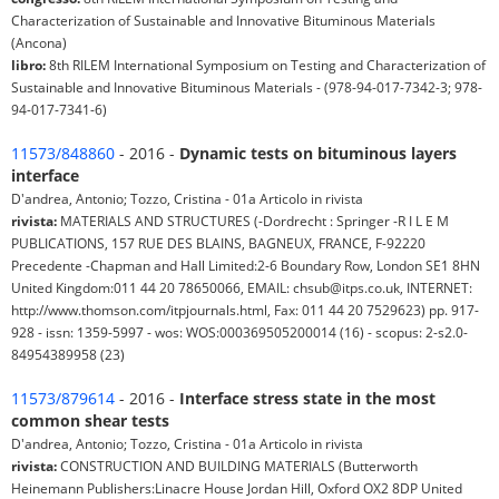
Characterization of Sustainable and Innovative Bituminous Materials
(Ancona)
libro:
8th RILEM International Symposium on Testing and Characterization of
Sustainable and Innovative Bituminous Materials - (978-94-017-7342-3; 978-
94-017-7341-6)
11573/848860
- 2016 -
Dynamic tests on bituminous layers
interface
D'andrea, Antonio; Tozzo, Cristina - 01a Articolo in rivista
rivista:
MATERIALS AND STRUCTURES (-Dordrecht : Springer -R I L E M
PUBLICATIONS, 157 RUE DES BLAINS, BAGNEUX, FRANCE, F-92220
Precedente -Chapman and Hall Limited:2-6 Boundary Row, London SE1 8HN
United Kingdom:011 44 20 78650066, EMAIL: chsub@itps.co.uk, INTERNET:
http://www.thomson.com/itpjournals.html, Fax: 011 44 20 7529623) pp. 917-
928 - issn: 1359-5997 - wos: WOS:000369505200014 (16) - scopus: 2-s2.0-
84954389958 (23)
11573/879614
- 2016 -
Interface stress state in the most
common shear tests
D'andrea, Antonio; Tozzo, Cristina - 01a Articolo in rivista
rivista:
CONSTRUCTION AND BUILDING MATERIALS (Butterworth
Heinemann Publishers:Linacre House Jordan Hill, Oxford OX2 8DP United