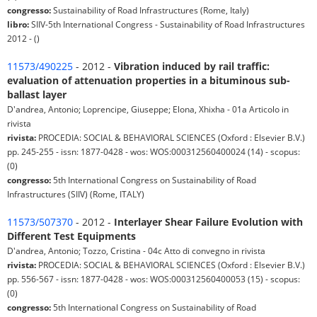
congresso:
Sustainability of Road Infrastructures (Rome, Italy)
libro:
SIIV-5th International Congress - Sustainability of Road Infrastructures
2012 - ()
11573/490225
- 2012 -
Vibration induced by rail traffic:
evaluation of attenuation properties in a bituminous sub-
ballast layer
D'andrea, Antonio; Loprencipe, Giuseppe; Elona, Xhixha - 01a Articolo in
rivista
rivista:
PROCEDIA: SOCIAL & BEHAVIORAL SCIENCES (Oxford : Elsevier B.V.)
pp. 245-255 - issn: 1877-0428 - wos: WOS:000312560400024 (14) - scopus:
(0)
congresso:
5th International Congress on Sustainability of Road
Infrastructures (SIIV) (Rome, ITALY)
11573/507370
- 2012 -
Interlayer Shear Failure Evolution with
Different Test Equipments
D'andrea, Antonio; Tozzo, Cristina - 04c Atto di convegno in rivista
rivista:
PROCEDIA: SOCIAL & BEHAVIORAL SCIENCES (Oxford : Elsevier B.V.)
pp. 556-567 - issn: 1877-0428 - wos: WOS:000312560400053 (15) - scopus:
(0)
congresso:
5th International Congress on Sustainability of Road