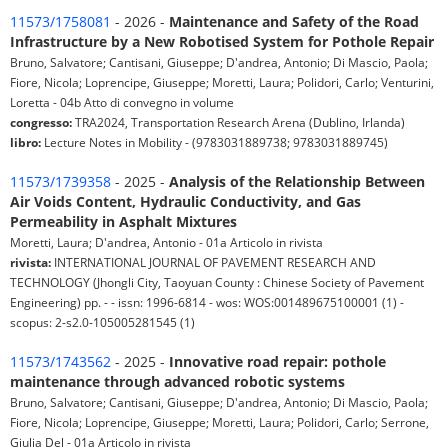
11573/1758081
- 2026 -
Maintenance and Safety of the Road
Infrastructure by a New Robotised System for Pothole Repair
Bruno, Salvatore; Cantisani, Giuseppe; D'andrea, Antonio; Di Mascio, Paola;
Fiore, Nicola; Loprencipe, Giuseppe; Moretti, Laura; Polidori, Carlo; Venturini,
Loretta - 04b Atto di convegno in volume
congresso:
TRA2024, Transportation Research Arena (Dublino, Irlanda)
libro:
Lecture Notes in Mobility - (9783031889738; 9783031889745)
11573/1739358
- 2025 -
Analysis of the Relationship Between
Air Voids Content, Hydraulic Conductivity, and Gas
Permeability in Asphalt Mixtures
Moretti, Laura; D'andrea, Antonio - 01a Articolo in rivista
rivista:
INTERNATIONAL JOURNAL OF PAVEMENT RESEARCH AND
TECHNOLOGY (Jhongli City, Taoyuan County : Chinese Society of Pavement
Engineering) pp. - - issn: 1996-6814 - wos: WOS:001489675100001 (1) -
scopus: 2-s2.0-105005281545 (1)
11573/1743562
- 2025 -
Innovative road repair: pothole
maintenance through advanced robotic systems
Bruno, Salvatore; Cantisani, Giuseppe; D'andrea, Antonio; Di Mascio, Paola;
Fiore, Nicola; Loprencipe, Giuseppe; Moretti, Laura; Polidori, Carlo; Serrone,
Giulia Del - 01a Articolo in rivista