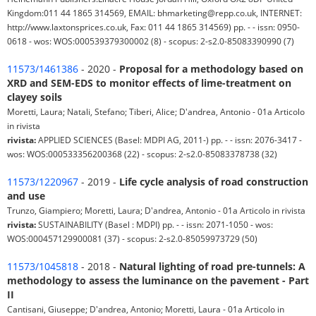
Kingdom:011 44 1865 314569, EMAIL: bhmarketing@repp.co.uk, INTERNET:
http://www.laxtonsprices.co.uk, Fax: 011 44 1865 314569) pp. - - issn: 0950-
0618 - wos: WOS:000539379300002 (8) - scopus: 2-s2.0-85083390990 (7)
11573/1461386
- 2020 -
Proposal for a methodology based on
XRD and SEM-EDS to monitor effects of lime-treatment on
clayey soils
Moretti, Laura; Natali, Stefano; Tiberi, Alice; D'andrea, Antonio - 01a Articolo
in rivista
rivista:
APPLIED SCIENCES (Basel: MDPI AG, 2011-) pp. - - issn: 2076-3417 -
wos: WOS:000533356200368 (22) - scopus: 2-s2.0-85083378738 (32)
11573/1220967
- 2019 -
Life cycle analysis of road construction
and use
Trunzo, Giampiero; Moretti, Laura; D'andrea, Antonio - 01a Articolo in rivista
rivista:
SUSTAINABILITY (Basel : MDPI) pp. - - issn: 2071-1050 - wos:
WOS:000457129900081 (37) - scopus: 2-s2.0-85059973729 (50)
11573/1045818
- 2018 -
Natural lighting of road pre-tunnels: A
methodology to assess the luminance on the pavement - Part
II
Cantisani, Giuseppe; D'andrea, Antonio; Moretti, Laura - 01a Articolo in