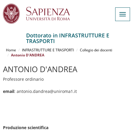
Togg
navig
Dottorato in INFRASTRUTTURE E
TRASPORTI
Salta
al
Home
INFRASTRUTTURE E TRASPORTI
Collegio dei docenti
contenuto
Antonio D'ANDREA
principale
ANTONIO D'ANDREA
Professore ordinario
email
: antonio.dandrea@uniroma1.it
Produzione scientifica