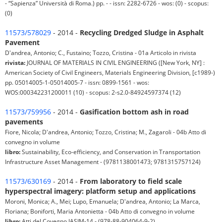
- “Sapienza” Università di Roma.) pp. - - issn: 2282-6726 - wos: (0) - scopus:
(0)
11573/578029
- 2014 -
Recycling Dredged Sludge in Asphalt
Pavement
D'andrea, Antonio; C., Fustaino; Tozzo, Cristina - 01a Articolo in rivista
rivista:
JOURNAL OF MATERIALS IN CIVIL ENGINEERING ([New York, NY] :
American Society of Civil Engineers, Materials Engineering Division, [c1989-)
pp. 05014005-1-05014005-7 - issn: 0899-1561 - wos:
WOS:000342231200011 (10) - scopus: 2-s2.0-84924597374 (12)
11573/759956
- 2014 -
Gasification bottom ash in road
pavements
Fiore, Nicola; D'andrea, Antonio; Tozzo, Cristina; M., Zagaroli - 04b Atto di
convegno in volume
libro:
Sustainability, Eco-efficiency, and Conservation in Transportation
Infrastructure Asset Management - (9781138001473; 9781315757124)
11573/630169
- 2014 -
From laboratory to field scale
hyperspectral imagery: platform setup and applications
Moroni, Monica; A., Mei; Lupo, Emanuela; D'andrea, Antonio; La Marca,
Floriana; Boniforti, Maria Antonietta - 04b Atto di convegno in volume
libro:
Atti del Covegno IASIM-14 - (978-88-904064-9-2)