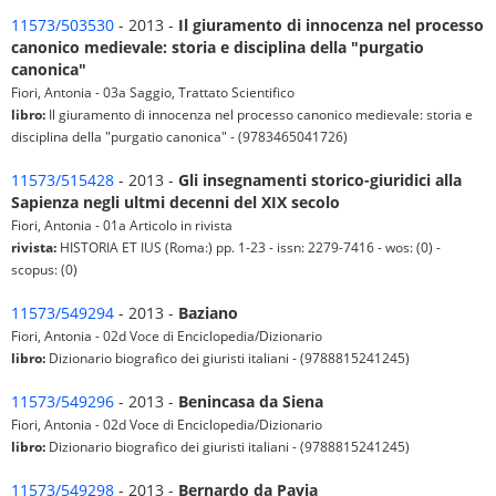
11573/503530
- 2013 -
Il giuramento di innocenza nel processo
canonico medievale: storia e disciplina della "purgatio
canonica"
Fiori, Antonia - 03a Saggio, Trattato Scientifico
libro:
Il giuramento di innocenza nel processo canonico medievale: storia e
disciplina della "purgatio canonica" - (9783465041726)
11573/515428
- 2013 -
Gli insegnamenti storico-giuridici alla
Sapienza negli ultmi decenni del XIX secolo
Fiori, Antonia - 01a Articolo in rivista
rivista:
HISTORIA ET IUS (Roma:) pp. 1-23 - issn: 2279-7416 - wos: (0) -
scopus: (0)
11573/549294
- 2013 -
Baziano
Fiori, Antonia - 02d Voce di Enciclopedia/Dizionario
libro:
Dizionario biografico dei giuristi italiani - (9788815241245)
11573/549296
- 2013 -
Benincasa da Siena
Fiori, Antonia - 02d Voce di Enciclopedia/Dizionario
libro:
Dizionario biografico dei giuristi italiani - (9788815241245)
11573/549298
- 2013 -
Bernardo da Pavia