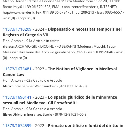
Milano Herder Editrice e Libreria SRL:Piazza Montecitorio 117-120, I 00186
Rome Italy:011 39 06 6794628, EMAIL: bookcenter@herder.it, INTERNET:
http://www.herder.it, Fax: 011 39 06 6784751) pp. 209-213 - issn: 0035-6557 -
wos: (0) - scopus: (0)
11573/1710209
- 2024 -
Dispensatio e necessitas temporis nel
Registro di Gregorio VII
Fiori, Antonia - 01a Articolo in rivista
rivista:
ARCHIVIO GIURIDICO FILIPPO SERAFINI (Modena : Mucchi, 19uu-
Messina : Direzione dell'Archivio giuridico) pp. 71-97 - issn: 0391-5646 - wos:
(0) - scopus: (0)
11573/1676481
- 2023 -
The Notion of Vigilance in Medieval
Canon Law
Fiori, Antonia - 02a Capitolo o Articolo
libro:
Sprachen der Wachsamkeit - (9783111026480)
11573/1690141
- 2023 -
Lo spazio giuridico delle minoranze
sessuali nel Medioevo. Gli Ermafroditi.
Fiori, Antonia - 02a Capitolo o Articolo
libro:
Diritto, minoranze. Storie - (979-12-81621-00-8)
11573/1674599
- 2022 -
Primato pontificio e fonti del diritto in