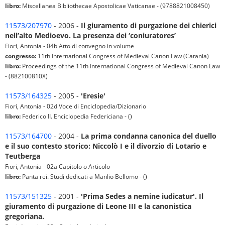
libro:
Miscellanea Bibliothecae Apostolicae Vaticanae - (9788821008450)
11573/207970
- 2006 -
Il giuramento di purgazione dei chierici
nell’alto Medioevo. La presenza dei ‘coniuratores’
Fiori, Antonia - 04b Atto di convegno in volume
congresso:
11th International Congress of Medieval Canon Law (Catania)
libro:
Proceedings of the 11th International Congress of Medieval Canon Law
- (882100810X)
11573/164325
- 2005 -
'Eresie'
Fiori, Antonia - 02d Voce di Enciclopedia/Dizionario
libro:
Federico II. Enciclopedia Federiciana - ()
11573/164700
- 2004 -
La prima condanna canonica del duello
e il suo contesto storico: Niccolò I e il divorzio di Lotario e
Teutberga
Fiori, Antonia - 02a Capitolo o Articolo
libro:
Panta rei. Studi dedicati a Manlio Bellomo - ()
11573/151325
- 2001 -
'Prima Sedes a nemine iudicatur'. Il
giuramento di purgazione di Leone III e la canonistica
gregoriana.