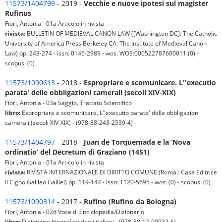
11573/1404799
- 2019 -
Vecchie e nuove ipotesi sul magister
Rufinus
Fiori, Antonia - 01a Articolo in rivista
rivista:
BULLETIN OF MEDIEVAL CANON LAW ([Washington DC]: The Catholic
University of America Press Berkeley CA: The Institute of Medieval Canon
Law) pp. 243-274 - issn: 0146-2989 - wos: WOS:000522787600011 (0) -
scopus: (0)
11573/1090613
- 2018 -
Espropriare e scomunicare. L''executio
parata' delle obbligazioni camerali (secoli XIV-XIX)
Fiori, Antonia - 03a Saggio, Trattato Scientifico
libro:
Espropriare e scomunicare. L''executio parata' delle obbligazioni
camerali (secoli XIV-XIX) - (978-88-243-2539-4)
11573/1404797
- 2018 -
Juan de Torquemada e la ‘Nova
ordinatio’ del Decretum di Graziano (1451)
Fiori, Antonia - 01a Articolo in rivista
rivista:
RIVISTA INTERNAZIONALE DI DIRITTO COMUNE (Roma : Casa Editrice
II Cigno Galileo Galilei) pp. 119-144 - issn: 1120-5695 - wos: (0) - scopus: (0)
11573/1090314
- 2017 -
Rufino (Rufino da Bologna)
Fiori, Antonia - 02d Voce di Enciclopedia/Dizionario
libro:
Dizionario biografico degli italiani - (978-88-12-00032-6)