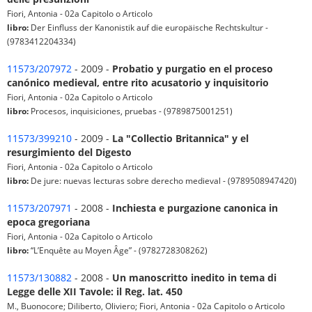
Fiori, Antonia - 02a Capitolo o Articolo
libro:
Der Einfluss der Kanonistik auf die europäische Rechtskultur -
(9783412204334)
11573/207972
- 2009 -
Probatio y purgatio en el proceso
canónico medieval, entre rito acusatorio y inquisitorio
Fiori, Antonia - 02a Capitolo o Articolo
libro:
Procesos, inquisiciones, pruebas - (9789875001251)
11573/399210
- 2009 -
La "Collectio Britannica" y el
resurgimiento del Digesto
Fiori, Antonia - 02a Capitolo o Articolo
libro:
De jure: nuevas lecturas sobre derecho medieval - (9789508947420)
11573/207971
- 2008 -
Inchiesta e purgazione canonica in
epoca gregoriana
Fiori, Antonia - 02a Capitolo o Articolo
libro:
“L’Enquête au Moyen Âge” - (9782728308262)
11573/130882
- 2008 -
Un manoscritto inedito in tema di
Legge delle XII Tavole: il Reg. lat. 450
M., Buonocore; Diliberto, Oliviero; Fiori, Antonia - 02a Capitolo o Articolo