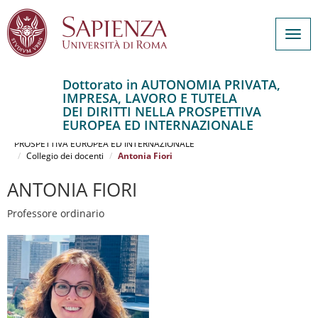
Togg
navig
Dottorato in AUTONOMIA PRIVATA,
IMPRESA, LAVORO E TUTELA
Salta
DEI DIRITTI NELLA PROSPETTIVA
al
Home
EUROPEA ED INTERNAZIONALE
contenuto
AUTONOMIA PRIVATA, IMPRESA, LAVORO E TUTELA DEI DIRITTI NELLA
PROSPETTIVA EUROPEA ED INTERNAZIONALE
principale
Collegio dei docenti
Antonia Fiori
ANTONIA FIORI
Professore ordinario