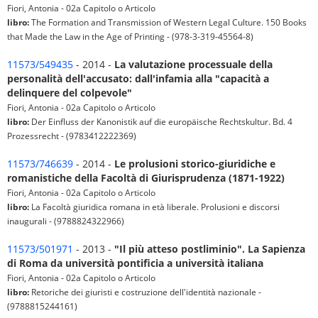
Fiori, Antonia - 02a Capitolo o Articolo
libro:
The Formation and Transmission of Western Legal Culture. 150 Books
that Made the Law in the Age of Printing - (978-3-319-45564-8)
11573/549435
- 2014 -
La valutazione processuale della
personalità dell'accusato: dall'infamia alla "capacità a
delinquere del colpevole"
Fiori, Antonia - 02a Capitolo o Articolo
libro:
Der Einfluss der Kanonistik auf die europäische Rechtskultur. Bd. 4
Prozessrecht - (9783412222369)
11573/746639
- 2014 -
Le prolusioni storico-giuridiche e
romanistiche della Facoltà di Giurisprudenza (1871-1922)
Fiori, Antonia - 02a Capitolo o Articolo
libro:
La Facoltà giuridica romana in età liberale. Prolusioni e discorsi
inaugurali - (9788824322966)
11573/501971
- 2013 -
"Il più atteso postliminio". La Sapienza
di Roma da università pontificia a università italiana
Fiori, Antonia - 02a Capitolo o Articolo
libro:
Retoriche dei giuristi e costruzione dell'identità nazionale -
(9788815244161)