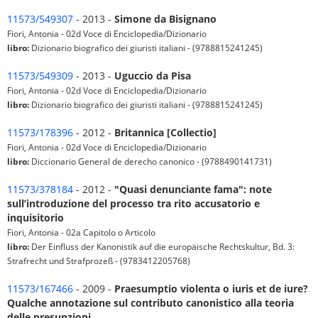
11573/549307
- 2013 -
Simone da Bisignano
Fiori, Antonia - 02d Voce di Enciclopedia/Dizionario
libro:
Dizionario biografico dei giuristi italiani - (9788815241245)
11573/549309
- 2013 -
Uguccio da Pisa
Fiori, Antonia - 02d Voce di Enciclopedia/Dizionario
libro:
Dizionario biografico dei giuristi italiani - (9788815241245)
11573/178396
- 2012 -
Britannica [Collectio]
Fiori, Antonia - 02d Voce di Enciclopedia/Dizionario
libro:
Diccionario General de derecho canonico - (9788490141731)
11573/378184
- 2012 -
"Quasi denunciante fama": note
sull’introduzione del processo tra rito accusatorio e
inquisitorio
Fiori, Antonia - 02a Capitolo o Articolo
libro:
Der Einfluss der Kanonistik auf die europäische Rechtskultur, Bd. 3:
Strafrecht und Strafprozeß - (9783412205768)
11573/167466
- 2009 -
Praesumptio violenta o iuris et de iure?
Qualche annotazione sul contributo canonistico alla teoria
delle presunzioni