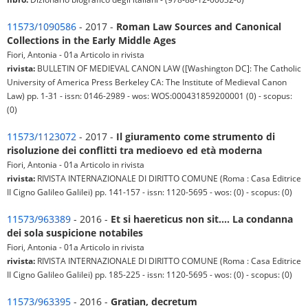
11573/1090586
- 2017 -
Roman Law Sources and Canonical
Collections in the Early Middle Ages
Fiori, Antonia - 01a Articolo in rivista
rivista:
BULLETIN OF MEDIEVAL CANON LAW ([Washington DC]: The Catholic
University of America Press Berkeley CA: The Institute of Medieval Canon
Law) pp. 1-31 - issn: 0146-2989 - wos: WOS:000431859200001 (0) - scopus:
(0)
11573/1123072
- 2017 -
Il giuramento come strumento di
risoluzione dei conflitti tra medioevo ed età moderna
Fiori, Antonia - 01a Articolo in rivista
rivista:
RIVISTA INTERNAZIONALE DI DIRITTO COMUNE (Roma : Casa Editrice
II Cigno Galileo Galilei) pp. 141-157 - issn: 1120-5695 - wos: (0) - scopus: (0)
11573/963389
- 2016 -
Et si haereticus non sit.... La condanna
dei sola suspicione notabiles
Fiori, Antonia - 01a Articolo in rivista
rivista:
RIVISTA INTERNAZIONALE DI DIRITTO COMUNE (Roma : Casa Editrice
II Cigno Galileo Galilei) pp. 185-225 - issn: 1120-5695 - wos: (0) - scopus: (0)
11573/963395
- 2016 -
Gratian, decretum