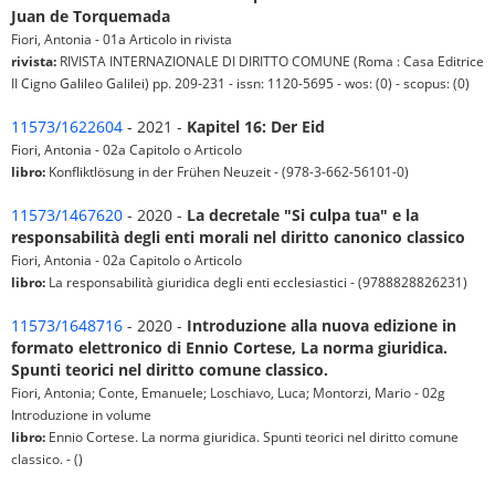
Juan de Torquemada
Fiori, Antonia - 01a Articolo in rivista
rivista:
RIVISTA INTERNAZIONALE DI DIRITTO COMUNE (Roma : Casa Editrice
II Cigno Galileo Galilei) pp. 209-231 - issn: 1120-5695 - wos: (0) - scopus: (0)
11573/1622604
- 2021 -
Kapitel 16: Der Eid
Fiori, Antonia - 02a Capitolo o Articolo
libro:
Konfliktlösung in der Frühen Neuzeit - (978-3-662-56101-0)
11573/1467620
- 2020 -
La decretale "Si culpa tua" e la
responsabilità degli enti morali nel diritto canonico classico
Fiori, Antonia - 02a Capitolo o Articolo
libro:
La responsabilità giuridica degli enti ecclesiastici - (9788828826231)
11573/1648716
- 2020 -
Introduzione alla nuova edizione in
formato elettronico di Ennio Cortese, La norma giuridica.
Spunti teorici nel diritto comune classico.
Fiori, Antonia; Conte, Emanuele; Loschiavo, Luca; Montorzi, Mario - 02g
Introduzione in volume
libro:
Ennio Cortese. La norma giuridica. Spunti teorici nel diritto comune
classico. - ()