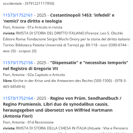
occidentale - (9791221117950)
11573/1752161
- 2025 -
Costantinopoli 1453: ‘infedeli' e
'nemici' tra diritto e teologia
Fiori, Antonia - 01a Articolo in rivista
rivista:
RIVISTA DI STORIA DEL DIRITTO ITALIANO (Firenze: Leo S. Olschki
Editore Roma: Fondazione Sergio Mochi Onory per la storia del diritto italiano
Torino: Biblioteca Patetta Università di Torino) pp. 89-118 - issn: 0390-6744 -
wos: (0) - scopus: (0)
11573/1752156
- 2025 -
"Dispensatio" e "necessitas temporis"
nel Registro di Gregorio VII
Fiori, Antonia - 02a Capitolo o Articolo
libro:
Kirche in der Krise und die Antworten des Rechts (500-1500) - (978-3-
465-04549-6)
11573/1752164
- 2025 -
Regino von Prüm, Sendhandbuch /
Regino Prumiensis, Libri duo de synodalibus causis,
herausgegeben und übersetzt von Wilfried Hartmann
(Antonia Fiori)
Fiori, Antonia - 01d Recensione
rivista:
RIVISTA DI STORIA DELLA CHIESA IN ITALIA (Attuale : Vita e Pensiero