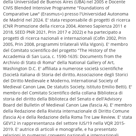
della Universidad de Buenos Aires (UBA) nel 2005 e Docente
CIVIS Blended Intensive Programme "Foundations of
Comparative Law" (Erasmus+) presso l'Universidad Autonoma
de Madrid nel 2024. E' stata responsabile di progetti di ricerca
(CNR Promozione della ricerca 2004, Ateneo Sapienza 2011 e
2018, SEED PNR 2021, Prin 2017 e 2022) e ha partecipato a
progetti di ricerca nazionali e internazionali (Cofin 2002, Prin
2005, Prin 2008, programmi trilaterali Villa Vigoni). E' membro
del Comitato scientifico del progetto "The History of the
Accademia di San Luca, c. 1590-1635: Documents from the
Archivio di Stato di Roma" della National Gallery of Art,
Washington D.C. E' affiliata a numerose società scientifiche
(Società italiana di Storia del diritto, Associazione degli Storici
del Diritto Medievale e Moderno, International Society of
Medieval Canon Law, De statutis Society, Istituto Emilio Betti). E'
membro del Comitato Scientifico della collana Biblioteca di
storia del diritto della Biblioteca del Senato e dell'Advisory
Board del Bulletin of Medieval Canon Law (fascia A). E' membro
della Redazione della Rivista internazionale di Diritto Comune
(fascia A) e della Redazione della Roma Tre Law Review. E' stata
GEV12 in rappresentanza del settore IUS/19 nella VQR 2015-
2019. E' autrice di articoli e monografie, e ha presentato
relazioni in numerosi convegni nazionali e internazionali.