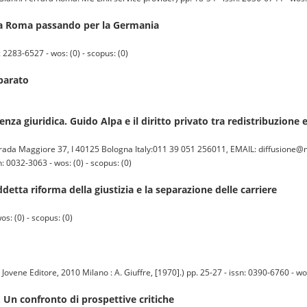
a Roma passando per la Germania
2283-6527 - wos: (0) - scopus: (0)
parato
enza giuridica. Guido Alpa e il diritto privato tra redistribuzione
trada Maggiore 37, I 40125 Bologna Italy:011 39 051 256011, EMAIL: diffusione@m
: 0032-3063 - wos: (0) - scopus: (0)
iddetta riforma della giustizia e la separazione delle carriere
s: (0) - scopus: (0)
ene Editore, 2010 Milano : A. Giuffre, [1970].) pp. 25-27 - issn: 0390-6760 - wos:
o. Un confronto di prospettive critiche