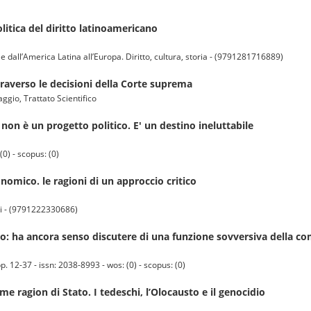
olitica del diritto latinoamericano
e dall’America Latina all’Europa. Diritto, cultura, storia - (9791281716889)
attraverso le decisioni della Corte suprema
ggio, Trattato Scientifico
non è un progetto politico. E' un destino ineluttabile
0) - scopus: (0)
onomico. le ragioni di un approccio critico
tti - (9791222330686)
 ha ancora senso discutere di una funzione sovversiva della co
2-37 - issn: 2038-8993 - wos: (0) - scopus: (0)
me ragion di Stato. I tedeschi, l’Olocausto e il genocidio