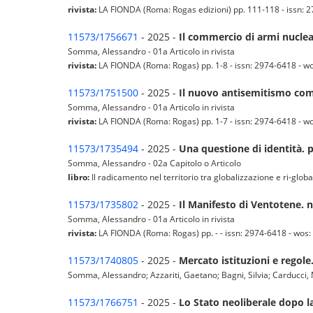
rivista:
LA FIONDA (Roma: Rogas edizioni) pp. 111-118 - issn: 27
11573/1756671
- 2025 -
Il commercio di armi nuclear
Somma, Alessandro - 01a Articolo in rivista
rivista:
LA FIONDA (Roma: Rogas) pp. 1-8 - issn: 2974-6418 - wos:
11573/1751500
- 2025 -
Il nuovo antisemitismo come
Somma, Alessandro - 01a Articolo in rivista
rivista:
LA FIONDA (Roma: Rogas) pp. 1-7 - issn: 2974-6418 - wos:
11573/1735494
- 2025 -
Una questione di identità. 
Somma, Alessandro - 02a Capitolo o Articolo
libro:
Il radicamento nel territorio tra globalizzazione e ri-global
11573/1735802
- 2025 -
Il Manifesto di Ventotene. n
Somma, Alessandro - 01a Articolo in rivista
rivista:
LA FIONDA (Roma: Rogas) pp. - - issn: 2974-6418 - wos: (
11573/1740805
- 2025 -
Mercato istituzioni e regole.
Somma, Alessandro; Azzariti, Gaetano; Bagni, Silvia; Carducci,
11573/1766751
- 2025 -
Lo Stato neoliberale dopo l