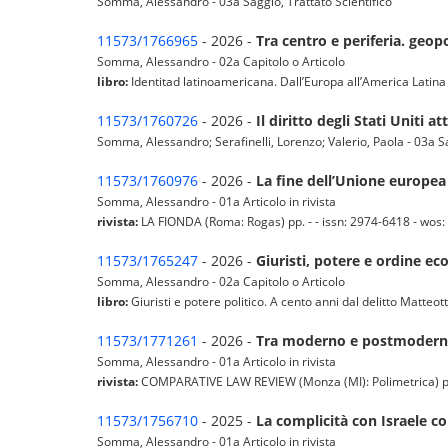
Somma, Alessandro - 03a Saggio, Trattato Scientifico
11573/1766965
- 2026 -
Tra centro e periferia. geop
Somma, Alessandro - 02a Capitolo o Articolo
libro:
Identitad latinoamericana. Dall’Europa all’America Latina 
11573/1760726
- 2026 -
Il diritto degli Stati Uniti 
Somma, Alessandro; Serafinelli, Lorenzo; Valerio, Paola - 03a Sa
11573/1760976
- 2026 -
La fine dell’Unione europea 
Somma, Alessandro - 01a Articolo in rivista
rivista:
LA FIONDA (Roma: Rogas) pp. - - issn: 2974-6418 - wos: (
11573/1765247
- 2026 -
Giuristi, potere e ordine ec
Somma, Alessandro - 02a Capitolo o Articolo
libro:
Giuristi e potere politico. A cento anni dal delitto Matteo
11573/1771261
- 2026 -
Tra moderno e postmoderno:
Somma, Alessandro - 01a Articolo in rivista
rivista:
COMPARATIVE LAW REVIEW (Monza (MI): Polimetrica) pp. 1
11573/1756710
- 2025 -
La complicità con Israele co
Somma, Alessandro - 01a Articolo in rivista