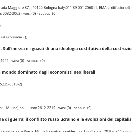
trada Maggiore 37, I 40125 Bologna Italy:011 39 051 256011, EMAIL: diffusione@m
: 0032-3063 - wos: (0) - scopus: (0)
a
to ed economia - ()
. Sull’inerzia e i guasti di una ideologia costitutiva della costruz
946 - wos: (0) - scopus: (0)
 un mondo dominato dagli economisti neoliberali
-12-235-0310-2)
lino) pp. - - issn: 2612-2219 - wos: (0) - scopus: (0)
 di guerra: il conflitto russo ucraino e le evoluzioni del capital
anni Ferrara Roma: MC Link service provider) pp. 18-54 - issn: 2036-6744 - wos: (