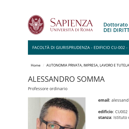
Dottorat
DEI DIRI
FACOLTÀ DI GIURISPRUDENZA - EDIFICIO CU-002 -
Salta
al
Home
AUTONOMIA PRIVATA, IMPRESA, LAVORO E TUTELA
contenuto
principale
ALESSANDRO SOMMA
Professore ordinario
email
: alessan
edificio
: CU002
stanza
: Istitut