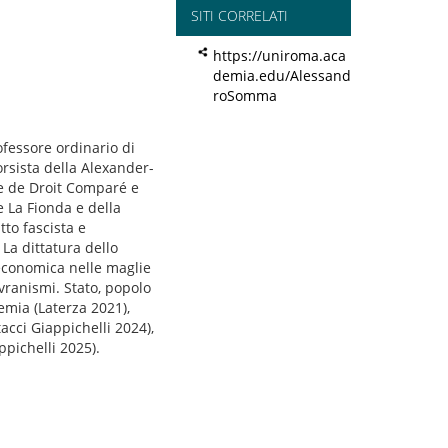
SITI CORRELATI
https://uniroma.aca
demia.edu/Alessand
roSomma
ofessore ordinario di
orsista della Alexander-
le de Droit Comparé e
e La Fionda e della
tto fascista e
La dittatura dello
 economica nelle maglie
vranismi. Stato, popolo
emia (Laterza 2021),
acci Giappichelli 2024),
ppichelli 2025).