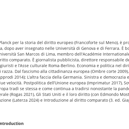
lanck per la storia del diritto europeo (Francoforte sul Meno), è pr
a, dopo aver insegnato nelle Università di Genova e di Ferrara. È b
'Università San Marcos di Lima, membro dell'Académie Internationa
diritto comparato. È giornalista pubblicista, direttore responsabile d
iuristi e l’Asse culturale Roma-Berlino. Economia e politica nel diri
 razza. Dal fascismo alla cittadinanza europea (Ombre corte 2009), 
pprodi 2014); L’altra faccia della Germania. Sinistra e democrazia
ue velocità. Postpolitica dell’Unione europea (Imprimatur 2017), So
uropa tradì se stessa e come continua a tradirsi nonostante la pand
ale (Rogas 2021), Gli Stati Uniti e il loro diritto (con Edmondo Most
zione (Laterza 2024) e Introduzione al diritto comparato (3. ed. Gia
introduction