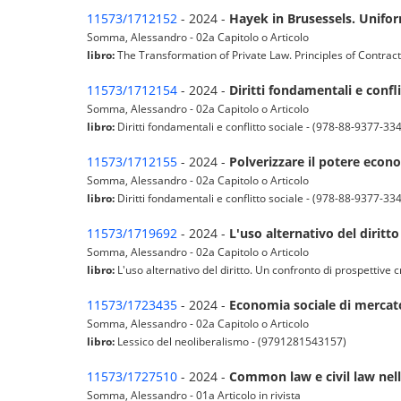
11573/1712152
- 2024 -
Hayek in Brusessels. Unifo
Somma, Alessandro - 02a Capitolo o Articolo
libro:
The Transformation of Private Law. Principles of Contrac
11573/1712154
- 2024 -
Diritti fondamentali e confli
Somma, Alessandro - 02a Capitolo o Articolo
libro:
Diritti fondamentali e conflitto sociale - (978-88-9377-334
11573/1712155
- 2024 -
Polverizzare il potere econo
Somma, Alessandro - 02a Capitolo o Articolo
libro:
Diritti fondamentali e conflitto sociale - (978-88-9377-334
11573/1719692
- 2024 -
L'uso alternativo del diritt
Somma, Alessandro - 02a Capitolo o Articolo
libro:
L'uso alternativo del diritto. Un confronto di prospettive 
11573/1723435
- 2024 -
Economia sociale di mercat
Somma, Alessandro - 02a Capitolo o Articolo
libro:
Lessico del neoliberalismo - (9791281543157)
11573/1727510
- 2024 -
Common law e civil law nell
Somma, Alessandro - 01a Articolo in rivista