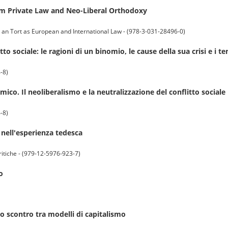
rm Private Law and Neo-Liberal Orthodoxy
t an Tort as European and International Law - (978-3-031-28496-0)
tto sociale: le ragioni di un binomio, le cause della sua crisi e i te
-8)
mico. Il neoliberalismo e la neutralizzazione del conflitto sociale
-8)
o nell'esperienza tedesca
critiche - (979-12-5976-923-7)
o
o scontro tra modelli di capitalismo