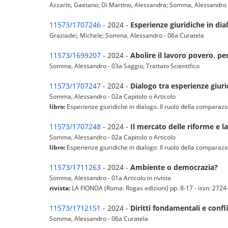
Azzariti, Gaetano; Di Martino, Alessandra; Somma, Alessandro 
11573/1707246
- 2024 -
Esperienze giuridiche in dia
Graziadei, Michele; Somma, Alessandro - 06a Curatela
11573/1699207
- 2024 -
Abolire il lavoro povero. p
Somma, Alessandro - 03a Saggio, Trattato Scientifico
11573/1707247
- 2024 -
Dialogo tra esperienze giur
Somma, Alessandro - 02a Capitolo o Articolo
libro:
Esperienze giuridiche in dialogo. Il ruolo della comparazio
11573/1707248
- 2024 -
Il mercato delle riforme e l
Somma, Alessandro - 02a Capitolo o Articolo
libro:
Esperienze giuridiche in dialogo. Il ruolo della comparazio
11573/1711263
- 2024 -
Ambiente o democrazia?
Somma, Alessandro - 01a Articolo in rivista
rivista:
LA FIONDA (Roma: Rogas edizioni) pp. 8-17 - issn: 2724-4
11573/1712151
- 2024 -
Diritti fondamentali e confli
Somma, Alessandro - 06a Curatela