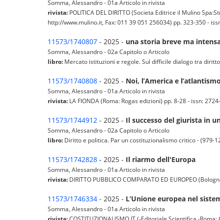
Somma, Alessandro - 01a Articolo in rivista
rivista:
POLITICA DEL DIRITTO (Societa Editrice il Mulino Spa:S
http://www.mulino.it, Fax: 011 39 051 256034) pp. 323-350 - issn
11573/1740807
- 2025 -
una storia breve ma intens
Somma, Alessandro - 02a Capitolo o Articolo
libro:
Mercato istituzioni e regole. Sul difficile dialogo tra dirit
11573/1740808
- 2025 -
Noi, l’America e l’atlantismo
Somma, Alessandro - 01a Articolo in rivista
rivista:
LA FIONDA (Roma: Rogas edizioni) pp. 8-28 - issn: 2724-4
11573/1744912
- 2025 -
Il successo del giurista in
Somma, Alessandro - 02a Capitolo o Articolo
libro:
Diritto e politica. Par un costituzionalismo critico - (979
11573/1742828
- 2025 -
Il riarmo dell'Europa
Somma, Alessandro - 01a Articolo in rivista
rivista:
DIRITTO PUBBLICO COMPARATO ED EUROPEO (Bologna: Il Mu
11573/1746334
- 2025 -
L’Unione europea nel sistema
Somma, Alessandro - 01a Articolo in rivista
rivista:
COSTITUZIONALISMO.IT (-Editoriale Scientifica -Roma: Gi