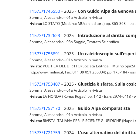
11573/1745550
- 2025 -
Con Guido Alpa da Genova 
Somma, Alessandro - 01a Articolo in rivista
rivista:
LO STATO (Modena: MUcchi editore) pp. 365-368 - issn: 
11573/1732623
- 2025 -
Introduzione al diritto com
Somma, Alessandro - 03a Saggio, Trattato Scientifico
11573/1756891
- 2025 -
Un caleidoscopio sull’esperi
Somma, Alessandro - 01a Articolo in rivista
rivista:
POLITICA DEL DIRITTO (Societa Editrice il Mulino Spa:S
http://www.mulino.it, Fax: 011 39 051 256034) pp. 173-184 - issn
11573/1753407
- 2025 -
Giustizia è sfatta. Sulla cos
Somma, Alessandro - 01a Articolo in rivista
rivista:
LA FIONDA (Roma: Rogas) pp. 1-12 - issn: 2974-6418 - wo
11573/1757170
- 2025 -
Guido Alpa comparatista
Somma, Alessandro - 01a Articolo in rivista
rivista:
RIVISTA ITALIANA PER LE SCIENZE GIURIDICHE (Napoli : Jov
11573/1721759
- 2024 -
L’uso alternativo del diritt