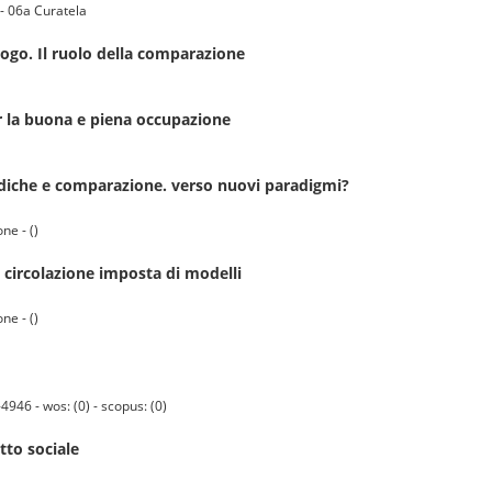
- 06a Curatela
logo. Il ruolo della comparazione
er la buona e piena occupazione
idiche e comparazione. verso nuovi paradigmi?
ne - ()
a circolazione imposta di modelli
ne - ()
946 - wos: (0) - scopus: (0)
tto sociale