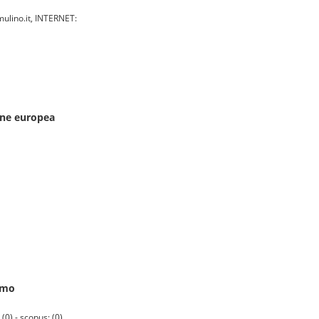
ulino.it, INTERNET:
ione europea
ismo
0) - scopus: (0)