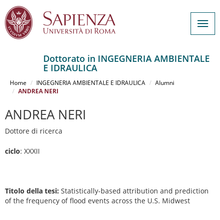
Togg
navig
Dottorato in INGEGNERIA AMBIENTALE
E IDRAULICA
Salta
al
Home
INGEGNERIA AMBIENTALE E IDRAULICA
Alumni
contenuto
ANDREA NERI
principale
ANDREA NERI
Dottore di ricerca
ciclo
: XXXII
Titolo della tesi:
Statistically-based attribution and prediction
of the frequency of flood events across the U.S. Midwest