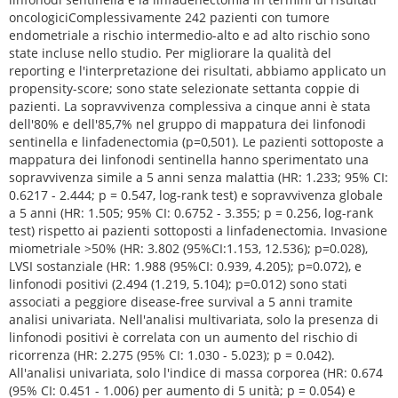
oncologiciComplessivamente 242 pazienti con tumore
endometriale a rischio intermedio-alto e ad alto rischio sono
state incluse nello studio. Per migliorare la qualità del
reporting e l'interpretazione dei risultati, abbiamo applicato un
propensity-score; sono state selezionate settanta coppie di
pazienti. La sopravvivenza complessiva a cinque anni è stata
dell'80% e dell'85,7% nel gruppo di mappatura dei linfonodi
sentinella e linfadenectomia (p=0,501). Le pazienti sottoposte a
mappatura dei linfonodi sentinella hanno sperimentato una
sopravvivenza simile a 5 anni senza malattia (HR: 1.233; 95% CI:
0.6217 - 2.444; p = 0.547, log-rank test) e sopravvivenza globale
a 5 anni (HR: 1.505; 95% CI: 0.6752 - 3.355; p = 0.256, log-rank
test) rispetto ai pazienti sottoposti a linfadenectomia. Invasione
miometriale >50% (HR: 3.802 (95%CI:1.153, 12.536); p=0.028),
LVSI sostanziale (HR: 1.988 (95%CI: 0.939, 4.205); p=0.072), e
linfonodi positivi (2.494 (1.219, 5.104); p=0.012) sono stati
associati a peggiore disease-free survival a 5 anni tramite
analisi univariata. Nell'analisi multivariata, solo la presenza di
linfonodi positivi è correlata con un aumento del rischio di
ricorrenza (HR: 2.275 (95% CI: 1.030 - 5.023); p = 0.042).
All'analisi univariata, solo l'indice di massa corporea (HR: 0.674
(95% CI: 0.451 - 1.006) per aumento di 5 unità; p = 0.054) e