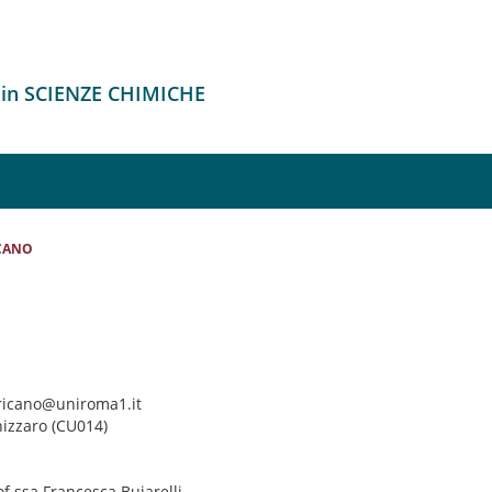
 in SCIENZE CHIMICHE
CANO
fricano@uniroma1.it
nizzaro (CU014)
of.ssa Francesca Buiarelli