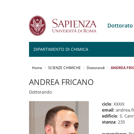
Dottorato
DIPARTIMENTO DI CHIMICA
Salta
al
Home
SCIENZE CHIMICHE
Dottorandi
ANDREA FRI
contenuto
principale
ANDREA FRICANO
Dottorando
ciclo
: XXXIX
email
: andrea.
edificio
: S. Can
stanza
: 235
supervisore
: Pr