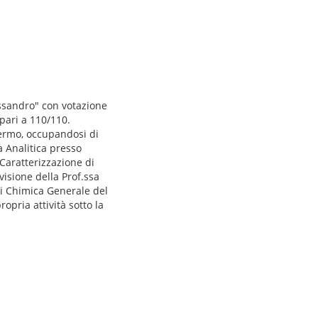
essandro" con votazione
pari a 110/110.
alermo, occupandosi di
a Analitica presso
"Caratterizzazione di
rvisione della Prof.ssa
 di Chimica Generale del
opria attività sotto la