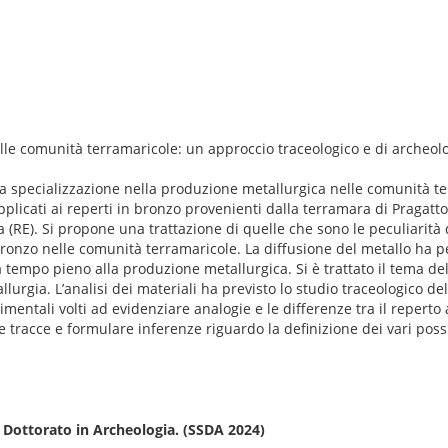
lle comunità terramaricole: un approccio traceologico e di archeol
ella specializzazione nella produzione metallurgica nelle comunità t
pplicati ai reperti in bronzo provenienti dalla terramara di Pragatt
ra (RE). Si propone una trattazione di quelle che sono le peculiarità
bronzo nelle comunità terramaricole. La diffusione del metallo ha p
a tempo pieno alla produzione metallurgica. Si è trattato il tema de
lurgia. L’analisi dei materiali ha previsto lo studio traceologico del
rimentali volti ad evidenziare analogie e le differenze tra il reperto
e tracce e formulare inferenze riguardo la definizione dei vari possibi
i Dottorato in Archeologia. (SSDA 2024)