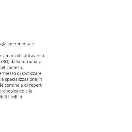
ogia sperimentale
erramaricole attraverso
o (BO) dalla terramara
 del contesto
ermesso di ipotizzare
lla specializzazione in
le centinaia di reperti
 archeologico e la
li livelli di