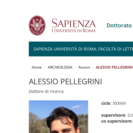
Dottorat
SAPIENZA UNIVERSITÀ DI ROMA, FACOLTÀ DI LETT
Salta
al
Home
ARCHEOLOGIA
Alumni
ALESSIO PELLEGRINI
contenuto
principale
ALESSIO PELLEGRINI
Dottore di ricerca
ciclo
: XXXVIII
supervisore
: Cr
co-supervisore