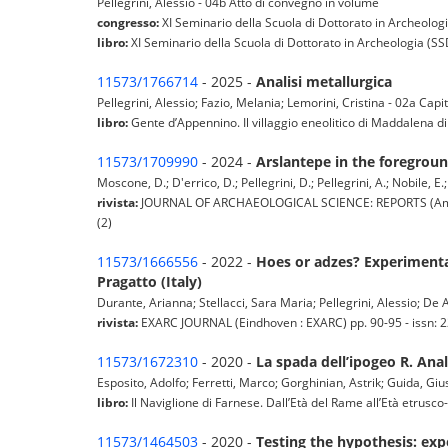
Pellegrini, Alessio - 04b Atto di convegno in volume
congresso:
XI Seminario della Scuola di Dottorato in Archeologi
libro:
XI Seminario della Scuola di Dottorato in Archeologia (
11573/1766714
- 2025 -
Analisi metallurgica
Pellegrini, Alessio; Fazio, Melania; Lemorini, Cristina - 02a Capit
libro:
Gente d’Appennino. Il villaggio eneolitico di Maddalena 
11573/1709990
- 2024 -
Arslantepe in the foregroun
Moscone, D.; D'errico, D.; Pellegrini, D.; Pellegrini, A.; Nobile, E.;
rivista:
JOURNAL OF ARCHAEOLOGICAL SCIENCE: REPORTS (Amster
(2)
11573/1666556
- 2022 -
Hoes or adzes? Experimenta
Pragatto (Italy)
Durante, Arianna; Stellacci, Sara Maria; Pellegrini, Alessio; De A
rivista:
EXARC JOURNAL (Eindhoven : EXARC) pp. 90-95 - issn: 22
11573/1672310
- 2020 -
La spada dell’ipogeo R. Ana
Esposito, Adolfo; Ferretti, Marco; Gorghinian, Astrik; Guida, Giuse
libro:
Il Naviglione di Farnese. Dall’Età del Rame all’Età etrusc
11573/1464503
- 2020 -
Testing the hypothesis: exp