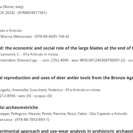
a (Rome; Italy)
SSDA 2024) - (9788854917361)
olo o Articolo
di Muccia (Macerata) - (978-88-6045-106-4)
d: the economic and social role of the large blades at the end of
 Lemorini, C. - 01a Articolo in rivista
dam: Elsevier) pp. - - issn: 2352-409X - wos: WOS:001240368700001 (2) - sc
l reproduction and uses of deer antler tools from the Bronze Ag
ngelis, Antonella; Scacchetti, Federico - 01a Articolo in rivista
12-8956 - wos: (0) - scopus: (0)
lisi archeometriche
ppe; Pellegrini, Alessio; Petitti, Patrizia; Rossi, Fabio - 02a Capitolo o Articolo
o-arcaica - (978-88-7853-893-1)
erimental approach and use-wear analysis in prehistoric archaeo