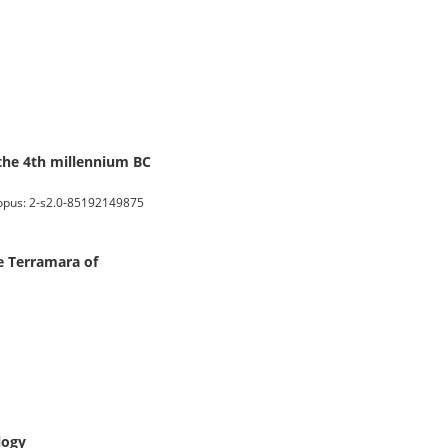
 the 4th millennium BC
opus: 2-s2.0-85192149875
e Terramara of
logy