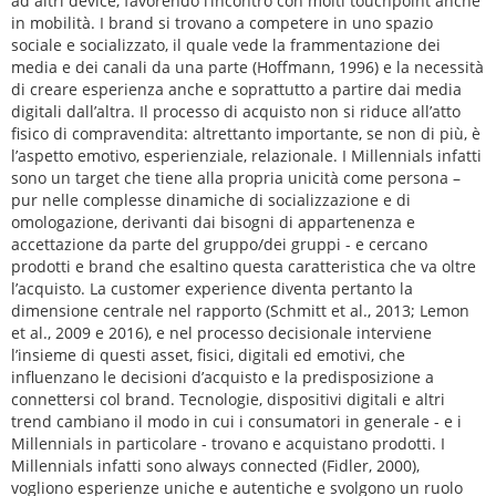
ad altri device, favorendo l’incontro con molti touchpoint anche
in mobilità. I brand si trovano a competere in uno spazio
sociale e socializzato, il quale vede la frammentazione dei
media e dei canali da una parte (Hoffmann, 1996) e la necessità
di creare esperienza anche e soprattutto a partire dai media
digitali dall’altra. Il processo di acquisto non si riduce all’atto
fisico di compravendita: altrettanto importante, se non di più, è
l’aspetto emotivo, esperienziale, relazionale. I Millennials infatti
sono un target che tiene alla propria unicità come persona –
pur nelle complesse dinamiche di socializzazione e di
omologazione, derivanti dai bisogni di appartenenza e
accettazione da parte del gruppo/dei gruppi - e cercano
prodotti e brand che esaltino questa caratteristica che va oltre
l’acquisto. La customer experience diventa pertanto la
dimensione centrale nel rapporto (Schmitt et al., 2013; Lemon
et al., 2009 e 2016), e nel processo decisionale interviene
l’insieme di questi asset, fisici, digitali ed emotivi, che
influenzano le decisioni d’acquisto e la predisposizione a
connettersi col brand. Tecnologie, dispositivi digitali e altri
trend cambiano il modo in cui i consumatori in generale - e i
Millennials in particolare - trovano e acquistano prodotti. I
Millennials infatti sono always connected (Fidler, 2000),
vogliono esperienze uniche e autentiche e svolgono un ruolo