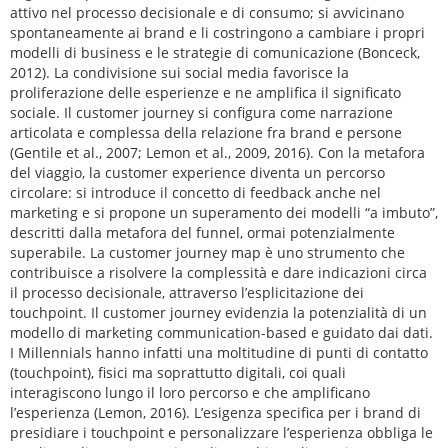
attivo nel processo decisionale e di consumo; si avvicinano
spontaneamente ai brand e li costringono a cambiare i propri
modelli di business e le strategie di comunicazione (Bonceck,
2012). La condivisione sui social media favorisce la
proliferazione delle esperienze e ne amplifica il significato
sociale. Il customer journey si configura come narrazione
articolata e complessa della relazione fra brand e persone
(Gentile et al., 2007; Lemon et al., 2009, 2016). Con la metafora
del viaggio, la customer experience diventa un percorso
circolare: si introduce il concetto di feedback anche nel
marketing e si propone un superamento dei modelli “a imbuto”,
descritti dalla metafora del funnel, ormai potenzialmente
superabile. La customer journey map è uno strumento che
contribuisce a risolvere la complessità e dare indicazioni circa
il processo decisionale, attraverso l’esplicitazione dei
touchpoint. Il customer journey evidenzia la potenzialità di un
modello di marketing communication-based e guidato dai dati.
I Millennials hanno infatti una moltitudine di punti di contatto
(touchpoint), fisici ma soprattutto digitali, coi quali
interagiscono lungo il loro percorso e che amplificano
l’esperienza (Lemon, 2016). L’esigenza specifica per i brand di
presidiare i touchpoint e personalizzare l’esperienza obbliga le