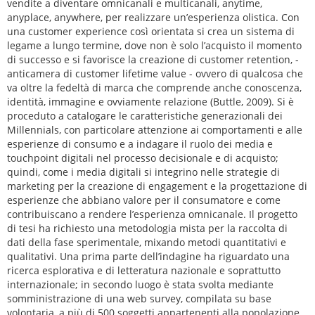
vendite a diventare omnicanali e multicanali, anytime,
anyplace, anywhere, per realizzare un’esperienza olistica. Con
una customer experience così orientata si crea un sistema di
legame a lungo termine, dove non è solo l’acquisto il momento
di successo e si favorisce la creazione di customer retention, -
anticamera di customer lifetime value - ovvero di qualcosa che
va oltre la fedeltà di marca che comprende anche conoscenza,
identità, immagine e ovviamente relazione (Buttle, 2009). Si è
proceduto a catalogare le caratteristiche generazionali dei
Millennials, con particolare attenzione ai comportamenti e alle
esperienze di consumo e a indagare il ruolo dei media e
touchpoint digitali nel processo decisionale e di acquisto;
quindi, come i media digitali si integrino nelle strategie di
marketing per la creazione di engagement e la progettazione di
esperienze che abbiano valore per il consumatore e come
contribuiscano a rendere l’esperienza omnicanale. Il progetto
di tesi ha richiesto una metodologia mista per la raccolta di
dati della fase sperimentale, mixando metodi quantitativi e
qualitativi. Una prima parte dell’indagine ha riguardato una
ricerca esplorativa e di letteratura nazionale e soprattutto
internazionale; in secondo luogo è stata svolta mediante
somministrazione di una web survey, compilata su base
volontaria, a più di 500 soggetti appartenenti alla popolazione