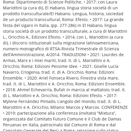
Roma: Dipartimento di Scienze Politiche. • 2017: con Laura
Mariottini (a cura di), El Habano, lingua storia società di un
prodotto transculturale/El Habano. Lengua, historia, sociedad
de un producto transcultural, Roma: Efesto. • 2017: La grande
festa del sigaro in Italia, (pp. 277-286) in El Habano, lingua
storia società di un prodotto transculturale, a cura di Mariottini
L., Oricchio A., Edizioni Efesto. • 2014, con L. Mariottini (a cura
di), I discorsi istituzionali sulla migrazione latinoamericana,
numero monografico di RTSA-Rivista Trimestrale di Scienza
dell’Amministrazione, 4/2014. TRADUZIONI • 2021: Lourdes de
Armas, Marx e i miei mariti, trad. it. di L. Mariottini e A.
Oricchio, Roma: Edizioni Pessime Idee. • 2021: Giselle Lucía
Navarro, Criogenia, trad. it. di A. Oricchio, Roma: Edizioni
Ensemble. • 2020: Ariel Fonseca Rivero, Finestra vista mare,
trad. it. di L. Mariottini e A. Oricchio, Roma: Edizioni Ensemble.
• 2018: Ahmel Echevarría, Bufali in marcia al mattatoio, trad. it.
di L. Mariottini e A. Oricchio, Roma: Edizioni Efesto. • 2017:
Mylene Fernández Pintado, L’angolo del mondo, trad. it. di L.
Mariottini e A. Oricchio, Milano: Marcos y Marcos. CONFERENZE
• 2019: partecipazione alla conferenza (invitato) “Mixtura”,
organizzata dal Comitato Futuro Comune e il Club de Damas
Peruanas en Italia, patrocinato dal Comune di Roma e dal
Consolato Generale del Perù a Roma: relazione sullo status