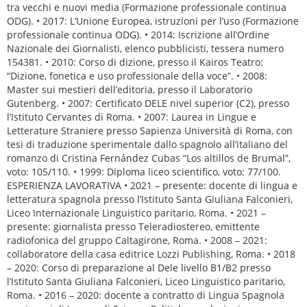
tra vecchi e nuovi media (Formazione professionale continua
ODG). • 2017: L’Unione Europea, istruzioni per l’uso (Formazione
professionale continua ODG). • 2014: Iscrizione all’Ordine
Nazionale dei Giornalisti, elenco pubblicisti, tessera numero
154381. • 2010: Corso di dizione, presso il Kairos Teatro:
“Dizione, fonetica e uso professionale della voce”. • 2008:
Master sui mestieri dell’editoria, presso il Laboratorio
Gutenberg. • 2007: Certificato DELE nivel superior (C2), presso
l’Istituto Cervantes di Roma. • 2007: Laurea in Lingue e
Letterature Straniere presso Sapienza Università di Roma, con
tesi di traduzione sperimentale dallo spagnolo all’italiano del
romanzo di Cristina Fernández Cubas “Los altillos de Brumal”,
voto: 105/110. • 1999: Diploma liceo scientifico, voto: 77/100.
ESPERIENZA LAVORATIVA • 2021 – presente: docente di lingua e
letteratura spagnola presso l’Istituto Santa Giuliana Falconieri,
Liceo Internazionale Linguistico paritario, Roma. • 2021 –
presente: giornalista presso Teleradiostereo, emittente
radiofonica del gruppo Caltagirone, Roma. • 2008 – 2021:
collaboratore della casa editrice Lozzi Publishing, Roma. • 2018
– 2020: Corso di preparazione al Dele livello B1/B2 presso
l’Istituto Santa Giuliana Falconieri, Liceo Linguistico paritario,
Roma. • 2016 – 2020: docente a contratto di Lingua Spagnola