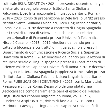
culturale IISLA. DIDATTICA • 2021 – presente: docente di lingua
e letteratura spagnola presso l’Istituto Santa Giuliana
Falconieri, Liceo Internazionale Linguistico paritario, Roma. •
2018 – 2020: Corso di preparazione al Dele livello B1/B2 presso
l’Istituto Santa Giuliana Falconieri, Liceo Linguistico paritario,
Roma. • 2016 – 2020: docente a contratto di Lingua Spagnola
per i corsi di Laurea di Scienze Politiche e delle relazioni
internazionali e di Economia presso l’Università Telematica
Niccolò Cusano. • 2015 - 2019: vincitore del bando per la
cattedra (docenza a contratto) di lingua spagnola presso il
Dipartimento di Comunicazione e Ricerca Sociale, Sapienza
Università di Roma. • 2014: vincitore del bando per le lezioni di
recupero serale di lingua spagnola presso il Dipartimento di
Scienze Politiche, Sapienza Università di Roma. • 2013: docenza
di lingua e letteratura spagnola (supplenza trimestrale) presso
l’Istituto Santa Giuliana Falconieri, Liceo Linguistico paritario,
Roma. PUBBLICAZIONI SCIENTIFICHE • 2021: con L. Mariottini,
Paesaggi e Lingua Roma. Desarrollo de una plataforma
geolocalizada como herramienta para el estudio del Paisaje
Lingüístico del español migrante en Roma, Vol. 18 n. 2,
Cuadernos Aispi 18/2021, rivista di fascia A. • 2019: con L.
Mariottini, Paesaggi e Lingua Roma, Sapienza Università di