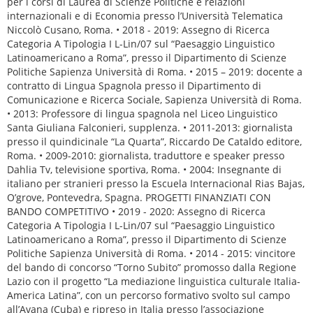
per i corsi di Laurea di Scienze Politiche e relazioni
internazionali e di Economia presso l’Università Telematica
Niccolò Cusano, Roma. • 2018 - 2019: Assegno di Ricerca
Categoria A Tipologia I L-Lin/07 sul “Paesaggio Linguistico
Latinoamericano a Roma”, presso il Dipartimento di Scienze
Politiche Sapienza Università di Roma. • 2015 – 2019: docente a
contratto di Lingua Spagnola presso il Dipartimento di
Comunicazione e Ricerca Sociale, Sapienza Università di Roma.
• 2013: Professore di lingua spagnola nel Liceo Linguistico
Santa Giuliana Falconieri, supplenza. • 2011-2013: giornalista
presso il quindicinale “La Quarta”, Riccardo De Cataldo editore,
Roma. • 2009-2010: giornalista, traduttore e speaker presso
Dahlia Tv, televisione sportiva, Roma. • 2004: Insegnante di
italiano per stranieri presso la Escuela Internacional Rias Bajas,
O’grove, Pontevedra, Spagna. PROGETTI FINANZIATI CON
BANDO COMPETITIVO • 2019 - 2020: Assegno di Ricerca
Categoria A Tipologia I L-Lin/07 sul “Paesaggio Linguistico
Latinoamericano a Roma”, presso il Dipartimento di Scienze
Politiche Sapienza Università di Roma. • 2014 - 2015: vincitore
del bando di concorso “Torno Subito” promosso dalla Regione
Lazio con il progetto “La mediazione linguistica culturale Italia-
America Latina”, con un percorso formativo svolto sul campo
all’Avana (Cuba) e ripreso in Italia presso l’associazione