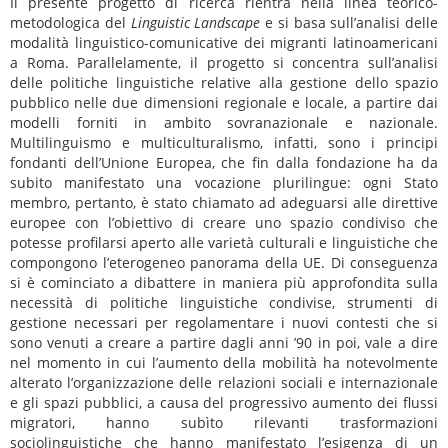
Il presente progetto di ricerca rientra nella linea teorico-
metodologica del
Linguistic Landscape
e si basa sull’analisi delle
modalità linguistico-comunicative dei migranti latinoamericani
a Roma. Parallelamente, il progetto si concentra sull’analisi
delle politiche linguistiche relative alla gestione dello spazio
pubblico nelle due dimensioni regionale e locale, a partire dai
modelli forniti in ambito sovranazionale e nazionale.
Multilinguismo e multiculturalismo, infatti, sono i principi
fondanti dell’Unione Europea, che fin dalla fondazione ha da
subito manifestato una vocazione plurilingue: ogni Stato
membro, pertanto, è stato chiamato ad adeguarsi alle direttive
europee con l’obiettivo di creare uno spazio condiviso che
potesse profilarsi aperto alle varietà culturali e linguistiche che
compongono l’eterogeneo panorama della UE. Di conseguenza
si è cominciato a dibattere in maniera più approfondita sulla
necessità di politiche linguistiche condivise, strumenti di
gestione necessari per regolamentare i nuovi contesti che si
sono venuti a creare a partire dagli anni ’90 in poi, vale a dire
nel momento in cui l’aumento della mobilità ha notevolmente
alterato l’organizzazione delle relazioni sociali e internazionale
e gli spazi pubblici, a causa del progressivo aumento dei flussi
migratori, hanno subìto rilevanti trasformazioni
sociolinguistiche che hanno manifestato l’esigenza di un