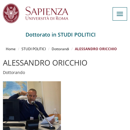
Togg
navig
Dottorato in STUDI POLITICI
Salta
al
Home
STUDI POLITICI
Dottorandi
ALESSANDRO ORICCHIO
contenuto
principale
ALESSANDRO ORICCHIO
Dottorando