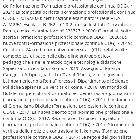
dell’informazione (Formazione professionale continua ODG). •
2021: La tempesta perfetta (Formazione professionale continua
ODG). • 2019/2020: certificazione esaminatore Dele A1/A2 –
A1/A2/B1 Escolar – B1/B2 – C1/C2 presso Instituto Cervantes di
Roma, codice esaminatore n° 538727. • 2020: Giornalisti sotto
scorta (Formazione professionale continua ODG). • 2020: Le
nuove fonti (Formazione professionale continua ODG). • 2019:
Certificato 24 crediti formativi universitari (CFU) relativi alle
competenze di base nelle discipline antropo-psico-
pedagogiche e nelle metodologie e tecnologie didattiche
Sapienza Università di Roma. • 2019: Assegno di Ricerca
Categoria A Tipologia I L-Lin/07 sul “Paesaggio Linguistico
Latinoamericano a Roma”, presso il Dipartimento di Scienze
Politiche Sapienza Università di Roma. • 2018: Un mondo di
Bufale: un pericolo sottostimato per democrazia e giornalismo
(Formazione professionale continua ODG). • 2017: Fondamenti
di Giornalismo Digitale (Formazione professionale continua
ODG). • 2017: La nuova deontologia (Formazione professionale
continua ODG). • 2017: Raccontare i fenomeni migratori
(Formazione professionale continua ODG). • 2017: Strumenti di
verifica delle notizie e contrasto alle fake news (Formazione
professionale continua ODG). • 2017: Le regole del giornalista