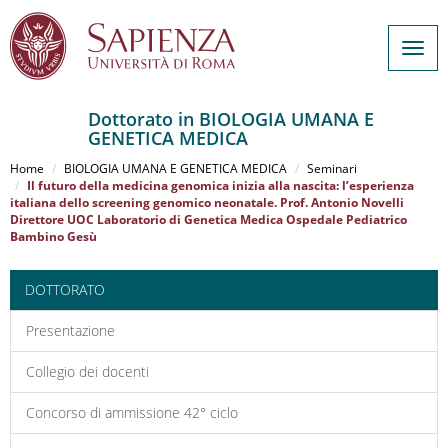
Togg
navig
Dottorato in BIOLOGIA UMANA E
GENETICA MEDICA
Salta
al
Home
BIOLOGIA UMANA E GENETICA MEDICA
Seminari
contenuto
Il futuro della medicina genomica inizia alla nascita: l’esperienza
italiana dello screening genomico neonatale. Prof. Antonio Novelli
principale
Direttore UOC Laboratorio di Genetica Medica Ospedale Pediatrico
Bambino Gesù
DOTTORATO
Presentazione
Collegio dei docenti
Concorso di ammissione 42° ciclo