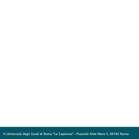
© Università degli Studi di Roma "La Sapienza" - Piazzale Aldo Moro 5, 00185 Roma