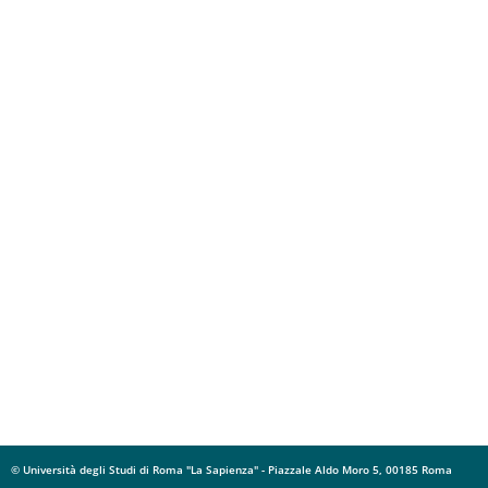
© Università degli Studi di Roma "La Sapienza" - Piazzale Aldo Moro 5, 00185 Roma